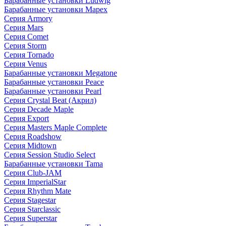
Барабанные установки Ludwig
Барабанные установки Mapex
Серия Armory
Серия Mars
Серия Comet
Серия Storm
Серия Tornado
Серия Venus
Барабанные установки Megatone
Барабанные установки Peace
Барабанные установки Pearl
Серия Crystal Beat (Акрил)
Серия Decade Maple
Серия Export
Серия Masters Maple Complete
Серия Roadshow
Серия Midtown
Серия Session Studio Select
Барабанные установки Tama
Серия Club-JAM
Серия ImperialStar
Серия Rhythm Mate
Серия Stagestar
Серия Starclassic
Серия Superstar