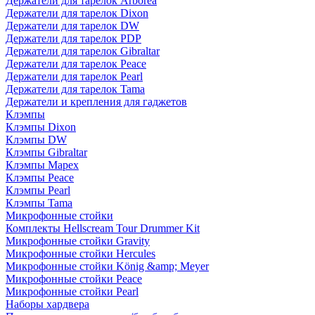
Держатели для тарелок Arborea
Держатели для тарелок Dixon
Держатели для тарелок DW
Держатели для тарелок PDP
Держатели для тарелок Gibraltar
Держатели для тарелок Peace
Держатели для тарелок Pearl
Держатели для тарелок Tama
Держатели и крепления для гаджетов
Клэмпы
Клэмпы Dixon
Клэмпы DW
Клэмпы Gibraltar
Клэмпы Mapex
Клэмпы Peace
Клэмпы Pearl
Клэмпы Tama
Микрофонные стойки
Комплекты Hellscream Tour Drummer Kit
Микрофонные стойки Gravity
Микрофонные стойки Hercules
Микрофонные стойки König &amp; Meyer
Микрофонные стойки Peace
Микрофонные стойки Pearl
Наборы хардвера