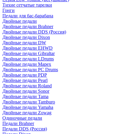
Тихие сетчатые тарелки
Гонги
Педали для бас-барабана
Двойные педали
Двойные педали Brahner
Двойные педали DDS (Россия)
Двойные педали Dixon
Двойные педали DW
Двойные педали EHWD
Двойные педали Gibraltar
Двойные педали LDrums
Двойные педали Mapex
Двойные педали PC Drums
Двойные педали PDP
Двойные педали Pearl
Двойные педали Roland
Двойные педали Sonor
Двойные педали Tama
Двойные педали Tamburo
Двойные педали Yamaha
Двойные педали Zowag
Одиночные педали
Педали Brahner
Педали DDS (Россия)