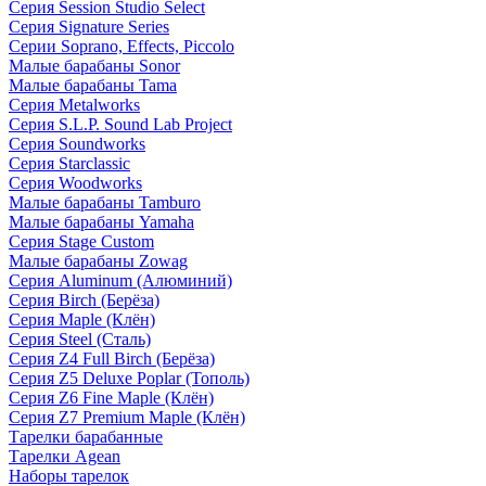
Серия Session Studio Select
Серия Signature Series
Серии Soprano, Effects, Piccolo
Малые барабаны Sonor
Малые барабаны Tama
Серия Metalworks
Серия S.L.P. Sound Lab Project
Серия Soundworks
Серия Starclassic
Серия Woodworks
Малые барабаны Tamburo
Малые барабаны Yamaha
Серия Stage Custom
Малые барабаны Zowag
Серия Aluminum (Алюминий)
Серия Birch (Берёза)
Серия Maple (Клён)
Серия Steel (Сталь)
Серия Z4 Full Birch (Берёза)
Серия Z5 Deluxe Poplar (Тополь)
Серия Z6 Fine Maple (Клён)
Серия Z7 Premium Maple (Клён)
Тарелки барабанные
Тарелки Agean
Наборы тарелок