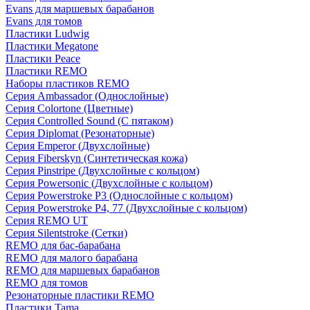
Evans для маршевых барабанов
Evans для томов
Пластики Ludwig
Пластики Megatone
Пластики Peace
Пластики REMO
Наборы пластиков REMO
Серия Ambassador (Однослойные)
Серия Colortone (Цветные)
Серия Controlled Sound (С пятаком)
Серия Diplomat (Резонаторные)
Серия Emperor (Двухслойные)
Серия Fiberskyn (Синтетическая кожа)
Серия Pinstripe (Двухслойные с кольцом)
Серия Powersonic (Двухслойные с кольцом)
Серия Powerstroke P3 (Однослойные с кольцом)
Серия Powerstroke P4, 77 (Двухслойные с кольцом)
Серия REMO UT
Серия Silentstroke (Сетки)
REMO для бас-барабана
REMO для малого барабана
REMO для маршевых барабанов
REMO для томов
Резонаторные пластики REMO
Пластики Tama