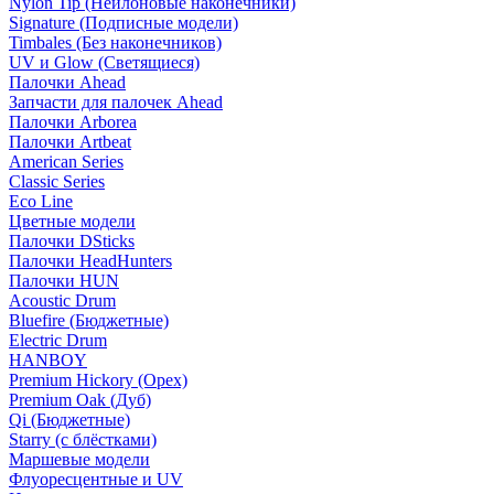
Nylon Tip (Нейлоновые наконечники)
Signature (Подписные модели)
Timbales (Без наконечников)
UV и Glow (Светящиеся)
Палочки Ahead
Запчасти для палочек Ahead
Палочки Arborea
Палочки Artbeat
American Series
Classic Series
Eco Line
Цветные модели
Палочки DSticks
Палочки HeadHunters
Палочки HUN
Acoustic Drum
Bluefire (Бюджетные)
Electric Drum
HANBOY
Premium Hickory (Орех)
Premium Oak (Дуб)
Qi (Бюджетные)
Starry (с блёстками)
Маршевые модели
Флуоресцентные и UV