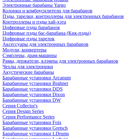
Электронные барабаны Yargo
Колонки и комбоусилители для барабанов
Пэды, тарелки, контроллеры для электронных барабанов
Контроллеры и пэды хай-хэта
Цифровые пэды барабанов
Цифровые пэды бас-барабана (Кик-пэды)
Цифровые пэды тарелок
Аксессуары для электронных барабанов
Модули, конвертеры
Сэмплеры, драм-машины
Рамы, держатели, клэмпы для электронных барабанов
Чехлы для электроники
Акустические барабаны
Барабанные установки Arcanum
Барабанные установки Brahner
Барабанные установки DDS
Барабанные установки Dixon
Барабанные установки DW
Серия Collector's
Серия Design Series
Серия Performance Series
Барабанные установки Foix
Барабанные установки Gretsch
Барабанные установки LDrums