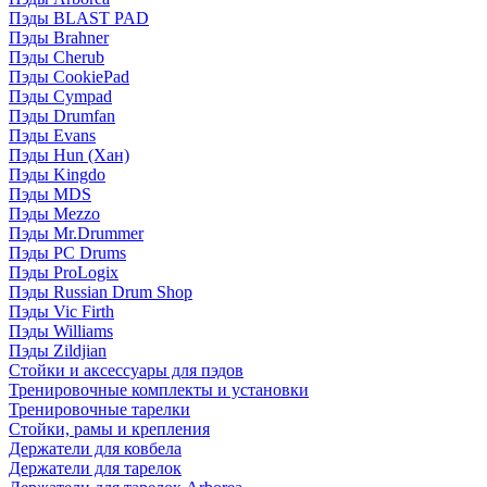
Пэды BLAST PAD
Пэды Brahner
Пэды Cherub
Пэды CookiePad
Пэды Cympad
Пэды Drumfan
Пэды Evans
Пэды Hun (Хан)
Пэды Kingdo
Пэды MDS
Пэды Mezzo
Пэды Mr.Drummer
Пэды PC Drums
Пэды ProLogix
Пэды Russian Drum Shop
Пэды Vic Firth
Пэды Williams
Пэды Zildjian
Стойки и аксессуары для пэдов
Тренировочные комплекты и установки
Тренировочные тарелки
Стойки, рамы и крепления
Держатели для ковбела
Держатели для тарелок