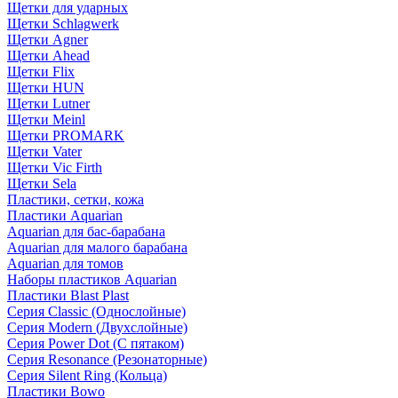
Щетки для ударных
Щетки Schlagwerk
Щетки Agner
Щетки Ahead
Щетки Flix
Щетки HUN
Щетки Lutner
Щетки Meinl
Щетки PROMARK
Щетки Vater
Щетки Vic Firth
Щетки Sela
Пластики, сетки, кожа
Пластики Aquarian
Aquarian для бас-барабана
Aquarian для малого барабана
Aquarian для томов
Наборы пластиков Aquarian
Пластики Blast Plast
Серия Classic (Однослойные)
Серия Modern (Двухслойные)
Серия Power Dot (С пятаком)
Серия Resonance (Резонаторные)
Серия Silent Ring (Кольца)
Пластики Bowo