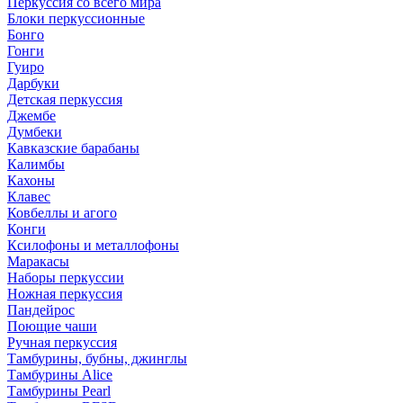
Перкуссия со всего мира
Блоки перкуссионные
Бонго
Гонги
Гуиро
Дарбуки
Детская перкуссия
Джембе
Думбеки
Кавказские барабаны
Калимбы
Кахоны
Клавес
Ковбеллы и агого
Конги
Ксилофоны и металлофоны
Маракасы
Наборы перкуссии
Ножная перкуссия
Пандейрос
Поющие чаши
Ручная перкуссия
Тамбурины, бубны, джинглы
Тамбурины Alice
Тамбурины Pearl