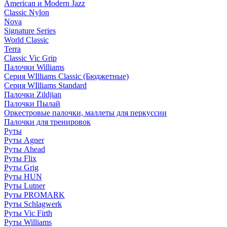
American и Modern Jazz
Classic Nylon
Nova
Signature Series
World Classic
Terra
Classic Vic Grip
Палочки Williams
Серия WIlliams Classic (Бюджетные)
Серия WIlliams Standard
Палочки Zildjian
Палочки Пылай
Оркестровые палочки, маллеты для перкуссии
Палочки для тренировок
Руты
Руты Agner
Руты Ahead
Руты Flix
Руты Grig
Руты HUN
Руты Lutner
Руты PROMARK
Руты Schlagwerk
Руты Vic Firth
Руты Williams