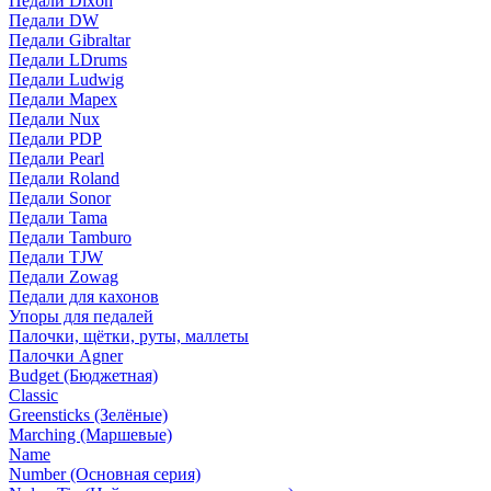
Педали Dixon
Педали DW
Педали Gibraltar
Педали LDrums
Педали Ludwig
Педали Mapex
Педали Nux
Педали PDP
Педали Pearl
Педали Roland
Педали Sonor
Педали Tama
Педали Tamburo
Педали TJW
Педали Zowag
Педали для кахонов
Упоры для педалей
Палочки, щётки, руты, маллеты
Палочки Agner
Budget (Бюджетная)
Classic
Greensticks (Зелёные)
Marching (Маршевые)
Name
Number (Основная серия)