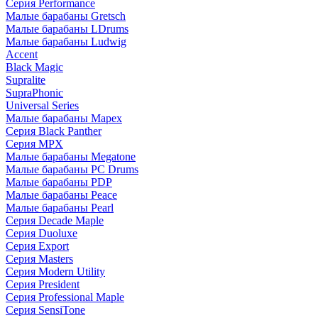
Серия Performance
Малые барабаны Gretsch
Малые барабаны LDrums
Малые барабаны Ludwig
Accent
Black Magic
Supralite
SupraPhonic
Universal Series
Малые барабаны Mapex
Серия Black Panther
Серия MPX
Малые барабаны Megatone
Малые барабаны PC Drums
Малые барабаны PDP
Малые барабаны Peace
Малые барабаны Pearl
Серия Decade Maple
Серия Duoluxe
Серия Export
Серия Masters
Серия Modern Utility
Серия President
Серия Professional Maple
Серия SensiTone