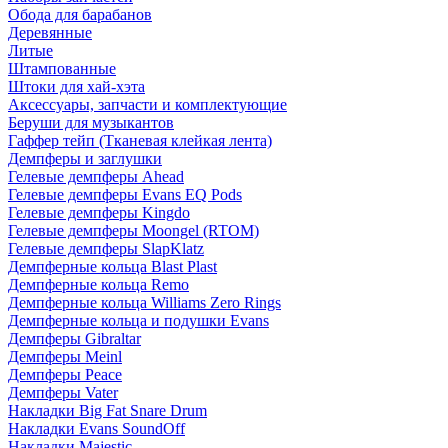
Обода для барабанов
Деревянные
Литые
Штампованные
Штоки для хай-хэта
Аксессуары, запчасти и комплектующие
Беруши для музыкантов
Гаффер тейп (Тканевая клейкая лента)
Демпферы и заглушки
Гелевые демпферы Ahead
Гелевые демпферы Evans EQ Pods
Гелевые демпферы Kingdo
Гелевые демпферы Moongel (RTOM)
Гелевые демпферы SlapKlatz
Демпферные кольца Blast Plast
Демпферные кольца Remo
Демпферные кольца Williams Zero Rings
Демпферные кольца и подушки Evans
Демпферы Gibraltar
Демпферы Meinl
Демпферы Peace
Демпферы Vater
Накладки Big Fat Snare Drum
Накладки Evans SoundOff
Накладки Majestic