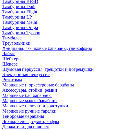
Тамбурины BFSD
Тамбурины Dadi
Тамбурины Flight
Тамбурины LP
Тамбурины Meinl
Тамбурины Oruga
Тамбурины Tycoon
Тимбалес
Треугольники
Хэндпаны, язычковые барабаны, глюкофоны
Чаймс
Шейкеры
Шекере
Шумовая перкуссия, трещотки и погремушки
Электронная перкуссия
Рототомы
Маршевые и оркестровые барабаны
Аксессуары, стойки, ремни
Маршевые бас-барабаны
Маршевые малые барабаны
Маршевые палочки и колотушки
Маршевые ручные тарелки
Теноровые барабаны
Чехлы, кейсы, сумки, кофры
Держатели для палочек