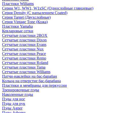
Пластики Williams
Серии W1, WW1, W1xSC (Однослойные глянцевые)
Серия Density (C напылением Coated)
Серия Target (Двухслойные)
Серия Vintage Tone (Кожа)
Пластики Yamaha
Кевларовые сетки
Сетчатые пластики 2BOX
Сетчатые пластики Dixon
Сетчатые пластики Evans
Сетчатые пластики Nux
Сетчатые пластики Peace
Сетчатые пластики Remo
Сетчатые пластики Roland
Сетчатые пластики Tama
Сетчатые пластики Williams
Патчи-наклейки на бас-барабан
Кольца на отверстие бас-барабана
Пластики и мембраны для перкуссии
Тренировочные пэды
Наколенные пэды
Пэды для ног
Пэды для рук
Пэды Agner
Пэды Arborea