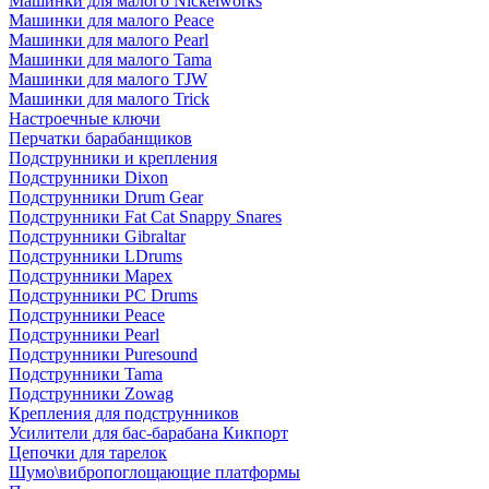
Машинки для малого Nickelworks
Машинки для малого Peace
Машинки для малого Pearl
Машинки для малого Tama
Машинки для малого TJW
Машинки для малого Trick
Настроечные ключи
Перчатки барабанщиков
Подструнники и крепления
Подструнники Dixon
Подструнники Drum Gear
Подструнники Fat Cat Snappy Snares
Подструнники Gibraltar
Подструнники LDrums
Подструнники Mapex
Подструнники PC Drums
Подструнники Peace
Подструнники Pearl
Подструнники Puresound
Подструнники Tama
Подструнники Zowag
Крепления для подструнников
Усилители для бас-барабана Кикпорт
Цепочки для тарелок
Шумо\вибропоглощающие платформы