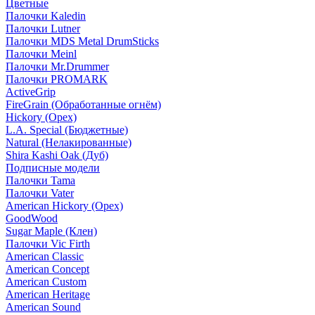
Цветные
Палочки Kaledin
Палочки Lutner
Палочки MDS Metal DrumSticks
Палочки Meinl
Палочки Mr.Drummer
Палочки PROMARK
ActiveGrip
FireGrain (Обработанные огнём)
Hickory (Орех)
L.A. Special (Бюджетные)
Natural (Нелакированные)
Shira Kashi Oak (Дуб)
Подписные модели
Палочки Tama
Палочки Vater
American Hickory (Орех)
GoodWood
Sugar Maple (Клен)
Палочки Vic Firth
American Classic
American Concept
American Custom
American Heritage
American Sound