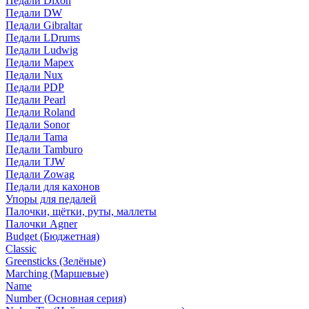
Педали Dixon
Педали DW
Педали Gibraltar
Педали LDrums
Педали Ludwig
Педали Mapex
Педали Nux
Педали PDP
Педали Pearl
Педали Roland
Педали Sonor
Педали Tama
Педали Tamburo
Педали TJW
Педали Zowag
Педали для кахонов
Упоры для педалей
Палочки, щётки, руты, маллеты
Палочки Agner
Budget (Бюджетная)
Classic
Greensticks (Зелёные)
Marching (Маршевые)
Name
Number (Основная серия)