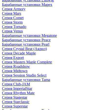
Барабанные установки Ludwig
Барабанные установки Mapex
Серия Armory
Серия Mars
Серия Comet
Серия Storm
Серия Tornado
Серия Venus
Барабанные установки Megatone
Барабанные установки Peace
Барабанные установки Pearl
Серия Crystal Beat (Акрил)
Серия Decade Maple
Серия Export
Серия Masters Maple Complete
Серия Roadshow
Серия Midtown
Серия Session Studio Select
Барабанные установки Tama
Серия Club-JAM
Серия ImperialStar
Серия Rhythm Mate
Серия Stagestar
Серия Starclassic
Серия Superstar