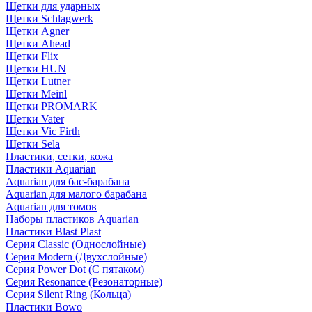
Щетки для ударных
Щетки Schlagwerk
Щетки Agner
Щетки Ahead
Щетки Flix
Щетки HUN
Щетки Lutner
Щетки Meinl
Щетки PROMARK
Щетки Vater
Щетки Vic Firth
Щетки Sela
Пластики, сетки, кожа
Пластики Aquarian
Aquarian для бас-барабана
Aquarian для малого барабана
Aquarian для томов
Наборы пластиков Aquarian
Пластики Blast Plast
Серия Classic (Однослойные)
Серия Modern (Двухслойные)
Серия Power Dot (С пятаком)
Серия Resonance (Резонаторные)
Серия Silent Ring (Кольца)
Пластики Bowo