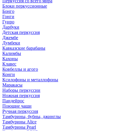
Перкуссия со всего мира
Блоки перкуссионные
Бонго
Гонги
Гуиро
Дарбуки
Детская перкуссия
Джембе
Думбеки
Кавказские барабаны
Калимбы
Кахоны
Клавес
Ковбеллы и агого
Конги
Ксилофоны и металлофоны
Маракасы
Наборы перкуссии
Ножная перкуссия
Пандейрос
Поющие чаши
Ручная перкуссия
Тамбурины, бубны, джинглы
Тамбурины Alice
Тамбурины Pearl