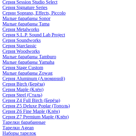
Серия Session Studio Select
Серия Signature Series
Серии Soprano, Effects, Piccolo
Малые барабаны Sonor
Малые барабаны Tama
Серия Metalworks
Серия S.L.P. Sound Lab Project
Серия Soundworks
Серия Starclassic
Серия Woodworks
Малые барабаны Tamburo
Малые барабаны Yamaha
Серия Stage Custom
Малые барабаны Zowag
Серия Aluminum (Алюминий)
Серия Birch (Берёза)
Серия Maple (Клён)
Серия Steel (Сталь)
Серия Z4 Full Birch (Берёза)
Серия Z5 Deluxe Poplar (Тополь)
Серия Z6 Fine Maple (Клён)
Серия Z7 Premium Maple (Клён)
Тарелки барабанные
Тарелки Agean
Наборы тарелок