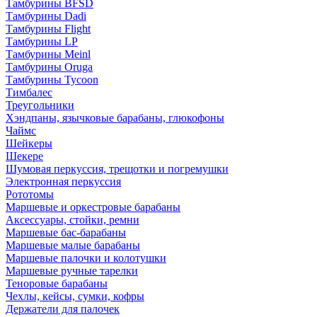
Тамбурины BFSD
Тамбурины Dadi
Тамбурины Flight
Тамбурины LP
Тамбурины Meinl
Тамбурины Oruga
Тамбурины Tycoon
Тимбалес
Треугольники
Хэндпаны, язычковые барабаны, глюкофоны
Чаймс
Шейкеры
Шекере
Шумовая перкуссия, трещотки и погремушки
Электронная перкуссия
Рототомы
Маршевые и оркестровые барабаны
Аксессуары, стойки, ремни
Маршевые бас-барабаны
Маршевые малые барабаны
Маршевые палочки и колотушки
Маршевые ручные тарелки
Теноровые барабаны
Чехлы, кейсы, сумки, кофры
Держатели для палочек