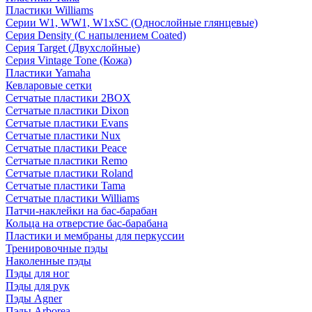
Пластики Williams
Серии W1, WW1, W1xSC (Однослойные глянцевые)
Серия Density (C напылением Coated)
Серия Target (Двухслойные)
Серия Vintage Tone (Кожа)
Пластики Yamaha
Кевларовые сетки
Сетчатые пластики 2BOX
Сетчатые пластики Dixon
Сетчатые пластики Evans
Сетчатые пластики Nux
Сетчатые пластики Peace
Сетчатые пластики Remo
Сетчатые пластики Roland
Сетчатые пластики Tama
Сетчатые пластики Williams
Патчи-наклейки на бас-барабан
Кольца на отверстие бас-барабана
Пластики и мембраны для перкуссии
Тренировочные пэды
Наколенные пэды
Пэды для ног
Пэды для рук
Пэды Agner
Пэды Arborea