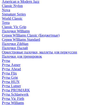
American и Modern Jazz
Classic Nylon
Nova
Signature Series
World Classic
Terra
Classic Vic Grip
Палочки Williams
Серия WIlliams Classic (Бюджетные)
Серия WIlliams Standard
Палочки Zildjian
Палочки Пылай
Оркестровые палочки, маллеты для перкуссии
Палочки для тренировок
Руты
Руты Agner
Руты Ahead
Руты Flix
Руты Grig
Руты HUN
Руты Lutner
Руты PROMARK
Руты Schlagwerk
Руты Vic Firth
Руты Williams