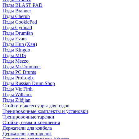
Пэды BLAST PAD
Пэды Brahner
Пэды Cherub
Пэды CookiePad
Пэды Cympad
Пэды Drumfan
Пэды Evans
Пэды Hun (Хан)
Пэды Kingdo
Пэды MDS
Пэды Mezzo
Пэды Mr.Drummer
Пэды PC Drums
Пэды ProLogix
Пэды Russian Drum Shop
Пэды Vic Firth
Пэды Williams
Пэды Zildjian
Стойки и аксессуары для пэдов
Тренировочные комплекты и установки
Тренировочные тарелки
Стойки, рамы и крепления
Держатели для ковбела
Держатели для тарелок