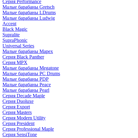
Серия Performance
Малые барабаны Gretsch
Малые барабаны LDrums
Малые барабаны Ludwig
Accent
Black Magic
Supralite
SupraPhonic
Universal Series
Малые барабаны Mapex
Серия Black Panther
Серия MPX
Малые барабаны Megatone
Малые барабаны PC Drums
Малые барабаны PDP
Малые барабаны Peace
Малые барабаны Pearl
Серия Decade Maple
Серия Duoluxe
Серия Export
Серия Masters
Серия Modern Utility
Серия President
Серия Professional Maple
Серия SensiTone