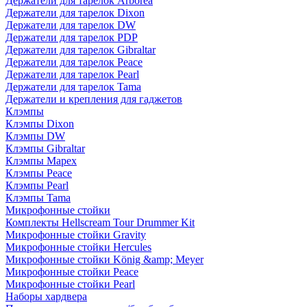
Держатели для тарелок Arborea
Держатели для тарелок Dixon
Держатели для тарелок DW
Держатели для тарелок PDP
Держатели для тарелок Gibraltar
Держатели для тарелок Peace
Держатели для тарелок Pearl
Держатели для тарелок Tama
Держатели и крепления для гаджетов
Клэмпы
Клэмпы Dixon
Клэмпы DW
Клэмпы Gibraltar
Клэмпы Mapex
Клэмпы Peace
Клэмпы Pearl
Клэмпы Tama
Микрофонные стойки
Комплекты Hellscream Tour Drummer Kit
Микрофонные стойки Gravity
Микрофонные стойки Hercules
Микрофонные стойки König &amp; Meyer
Микрофонные стойки Peace
Микрофонные стойки Pearl
Наборы хардвера