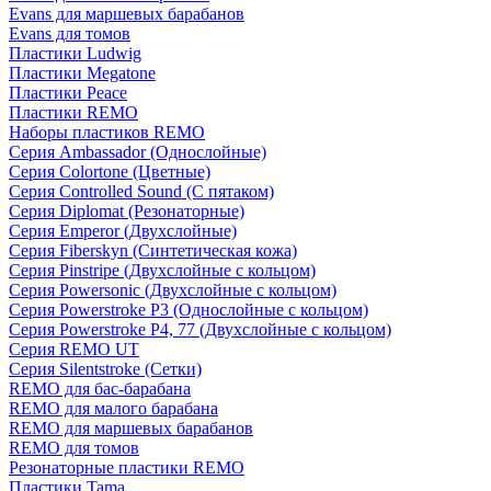
Evans для маршевых барабанов
Evans для томов
Пластики Ludwig
Пластики Megatone
Пластики Peace
Пластики REMO
Наборы пластиков REMO
Серия Ambassador (Однослойные)
Серия Colortone (Цветные)
Серия Controlled Sound (С пятаком)
Серия Diplomat (Резонаторные)
Серия Emperor (Двухслойные)
Серия Fiberskyn (Синтетическая кожа)
Серия Pinstripe (Двухслойные с кольцом)
Серия Powersonic (Двухслойные с кольцом)
Серия Powerstroke P3 (Однослойные с кольцом)
Серия Powerstroke P4, 77 (Двухслойные с кольцом)
Серия REMO UT
Серия Silentstroke (Сетки)
REMO для бас-барабана
REMO для малого барабана
REMO для маршевых барабанов
REMO для томов
Резонаторные пластики REMO
Пластики Tama