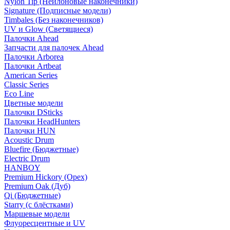
Nylon Tip (Нейлоновые наконечники)
Signature (Подписные модели)
Timbales (Без наконечников)
UV и Glow (Светящиеся)
Палочки Ahead
Запчасти для палочек Ahead
Палочки Arborea
Палочки Artbeat
American Series
Classic Series
Eco Line
Цветные модели
Палочки DSticks
Палочки HeadHunters
Палочки HUN
Acoustic Drum
Bluefire (Бюджетные)
Electric Drum
HANBOY
Premium Hickory (Орех)
Premium Oak (Дуб)
Qi (Бюджетные)
Starry (с блёстками)
Маршевые модели
Флуоресцентные и UV