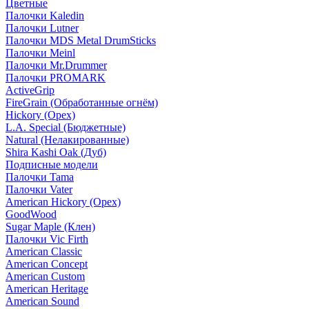
Цветные
Палочки Kaledin
Палочки Lutner
Палочки MDS Metal DrumSticks
Палочки Meinl
Палочки Mr.Drummer
Палочки PROMARK
ActiveGrip
FireGrain (Обработанные огнём)
Hickory (Орех)
L.A. Special (Бюджетные)
Natural (Нелакированные)
Shira Kashi Oak (Дуб)
Подписные модели
Палочки Tama
Палочки Vater
American Hickory (Орех)
GoodWood
Sugar Maple (Клен)
Палочки Vic Firth
American Classic
American Concept
American Custom
American Heritage
American Sound