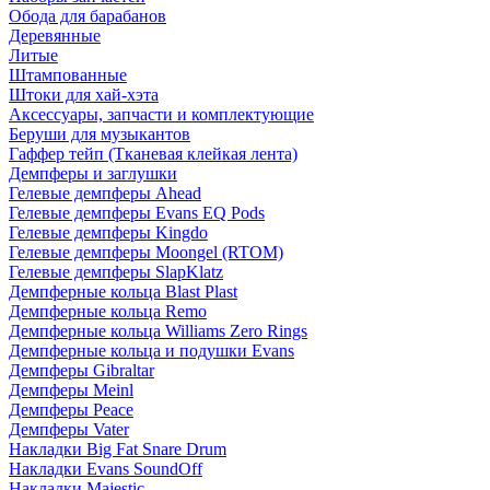
Обода для барабанов
Деревянные
Литые
Штампованные
Штоки для хай-хэта
Аксессуары, запчасти и комплектующие
Беруши для музыкантов
Гаффер тейп (Тканевая клейкая лента)
Демпферы и заглушки
Гелевые демпферы Ahead
Гелевые демпферы Evans EQ Pods
Гелевые демпферы Kingdo
Гелевые демпферы Moongel (RTOM)
Гелевые демпферы SlapKlatz
Демпферные кольца Blast Plast
Демпферные кольца Remo
Демпферные кольца Williams Zero Rings
Демпферные кольца и подушки Evans
Демпферы Gibraltar
Демпферы Meinl
Демпферы Peace
Демпферы Vater
Накладки Big Fat Snare Drum
Накладки Evans SoundOff
Накладки Majestic