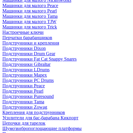
Машинки для малого Nickelworks
Машинки для малого Peace
Машинки для малого Pearl
Машинки для малого Tama
Машинки для малого TJW
Машинки для малого Trick
Настроечные ключи
Перчатки барабанщиков
Подструнники и крепления
Подструнники Dixon
Подструнники Drum Gear
Подструнники Fat Cat Snappy Snares
Подструнники Gibraltar
Подструнники LDrums
Подструнники Mapex
Подструнники PC Drums
Подструнники Peace
Подструнники Pearl
Подструнники Puresound
Подструнники Tama
Подструнники Zowag
Крепления для подструнников
Усилители для бас-барабана Кикпорт
Цепочки для тарелок
Шумо\вибропоглощающие платформы