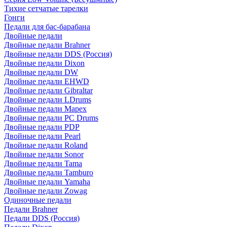
Тихие сетчатые тарелки
Гонги
Педали для бас-барабана
Двойные педали
Двойные педали Brahner
Двойные педали DDS (Россия)
Двойные педали Dixon
Двойные педали DW
Двойные педали EHWD
Двойные педали Gibraltar
Двойные педали LDrums
Двойные педали Mapex
Двойные педали PC Drums
Двойные педали PDP
Двойные педали Pearl
Двойные педали Roland
Двойные педали Sonor
Двойные педали Tama
Двойные педали Tamburo
Двойные педали Yamaha
Двойные педали Zowag
Одиночные педали
Педали Brahner
Педали DDS (Россия)