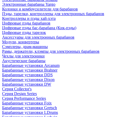
Электронные барабаны Yargo
Колонки и комбоусилители для барабанов
Пэды, тарелки, контроллеры для электронных барабанов
Контроллеры и пэды хай-хэта
Цифровые пэды барабанов
Цифровые пэды бас-барабана (Кик-пэды)
Цифровые пэды тарелок
Аксессуары для электронных барабанов
Модули, конвертеры
Сэмплеры, драм-машины
Рамы, держатели, клэмпы для электронных барабанов
Чехлы для электроники
Акустические барабаны
Барабанные установки Arcanum
Барабанные установки Brahner
Барабанные установки DDS
Барабанные установки Dixon
Барабанные установки DW
Серия Collector's
Серия Design Series
Серия Performance Series
Барабанные установки Foix
Барабанные установки Gretsch
Барабанные установки LDrums