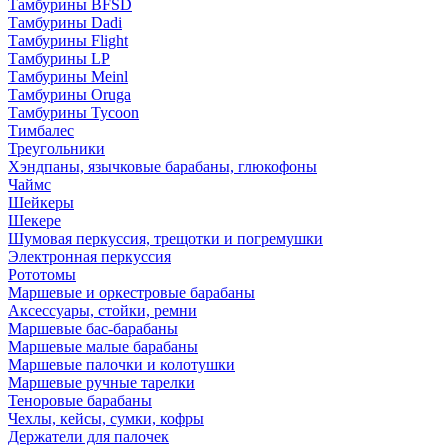
Тамбурины BFSD
Тамбурины Dadi
Тамбурины Flight
Тамбурины LP
Тамбурины Meinl
Тамбурины Oruga
Тамбурины Tycoon
Тимбалес
Треугольники
Хэндпаны, язычковые барабаны, глюкофоны
Чаймс
Шейкеры
Шекере
Шумовая перкуссия, трещотки и погремушки
Электронная перкуссия
Рототомы
Маршевые и оркестровые барабаны
Аксессуары, стойки, ремни
Маршевые бас-барабаны
Маршевые малые барабаны
Маршевые палочки и колотушки
Маршевые ручные тарелки
Теноровые барабаны
Чехлы, кейсы, сумки, кофры
Держатели для палочек