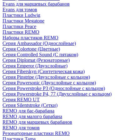
Evans для маршевых барабанов
Evans для томов
Пластики Ludwig
Пластики Megatone
Пластики Peace
Пластики REMO
Наборы пластиков REMO
Серия Ambassador (Однослойные)
Серия Colortone (Цветные)
Серия Controlled Sound (С пятаком)
Серия Diplomat (Резонаторные)
Серия Emperor (Двухслойные)
Серия Fiberskyn (Синтетическая кожа)
Серия Pinstripe (Двухслойные с кольцом)
Серия Powersonic (Двухслойные с кольцом)
Серия Powerstroke P3 (Однослойные с кольцом)
Серия Powerstroke P4, 77 (Двухслойные с кольцом)
Серия REMO UT
Серия Silentstroke (Сетки)
REMO для бас-барабана
REMO для малого барабана
REMO для маршевых барабанов
REMO для томов
Резонаторные пластики REMO
Пластики Tama