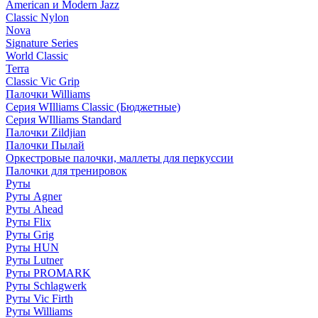
American и Modern Jazz
Classic Nylon
Nova
Signature Series
World Classic
Terra
Classic Vic Grip
Палочки Williams
Серия WIlliams Classic (Бюджетные)
Серия WIlliams Standard
Палочки Zildjian
Палочки Пылай
Оркестровые палочки, маллеты для перкуссии
Палочки для тренировок
Руты
Руты Agner
Руты Ahead
Руты Flix
Руты Grig
Руты HUN
Руты Lutner
Руты PROMARK
Руты Schlagwerk
Руты Vic Firth
Руты Williams