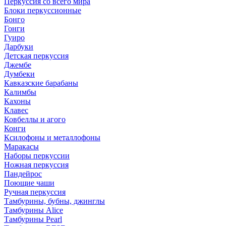
Перкуссия со всего мира
Блоки перкуссионные
Бонго
Гонги
Гуиро
Дарбуки
Детская перкуссия
Джембе
Думбеки
Кавказские барабаны
Калимбы
Кахоны
Клавес
Ковбеллы и агого
Конги
Ксилофоны и металлофоны
Маракасы
Наборы перкуссии
Ножная перкуссия
Пандейрос
Поющие чаши
Ручная перкуссия
Тамбурины, бубны, джинглы
Тамбурины Alice
Тамбурины Pearl