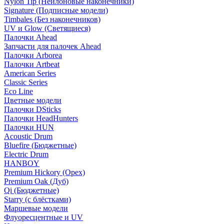
Nylon Tip (Нейлоновые наконечники)
Signature (Подписные модели)
Timbales (Без наконечников)
UV и Glow (Светящиеся)
Палочки Ahead
Запчасти для палочек Ahead
Палочки Arborea
Палочки Artbeat
American Series
Classic Series
Eco Line
Цветные модели
Палочки DSticks
Палочки HeadHunters
Палочки HUN
Acoustic Drum
Bluefire (Бюджетные)
Electric Drum
HANBOY
Premium Hickory (Орех)
Premium Oak (Дуб)
Qi (Бюджетные)
Starry (с блёстками)
Маршевые модели
Флуоресцентные и UV