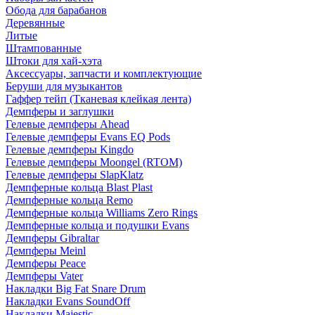
Обода для барабанов
Деревянные
Литые
Штампованные
Штоки для хай-хэта
Аксессуары, запчасти и комплектующие
Беруши для музыкантов
Гаффер тейп (Тканевая клейкая лента)
Демпферы и заглушки
Гелевые демпферы Ahead
Гелевые демпферы Evans EQ Pods
Гелевые демпферы Kingdo
Гелевые демпферы Moongel (RTOM)
Гелевые демпферы SlapKlatz
Демпферные кольца Blast Plast
Демпферные кольца Remo
Демпферные кольца Williams Zero Rings
Демпферные кольца и подушки Evans
Демпферы Gibraltar
Демпферы Meinl
Демпферы Peace
Демпферы Vater
Накладки Big Fat Snare Drum
Накладки Evans SoundOff
Накладки Majestic