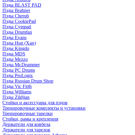
Пэды BLAST PAD
Пэды Brahner
Пэды Cherub
Пэды CookiePad
Пэды Cympad
Пэды Drumfan
Пэды Evans
Пэды Hun (Хан)
Пэды Kingdo
Пэды MDS
Пэды Mezzo
Пэды Mr.Drummer
Пэды PC Drums
Пэды ProLogix
Пэды Russian Drum Shop
Пэды Vic Firth
Пэды Williams
Пэды Zildjian
Стойки и аксессуары для пэдов
Тренировочные комплекты и установки
Тренировочные тарелки
Стойки, рамы и крепления
Держатели для ковбела
Держатели для тарелок