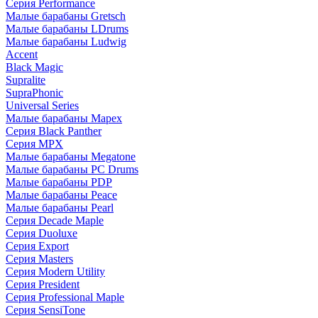
Серия Performance
Малые барабаны Gretsch
Малые барабаны LDrums
Малые барабаны Ludwig
Accent
Black Magic
Supralite
SupraPhonic
Universal Series
Малые барабаны Mapex
Серия Black Panther
Серия MPX
Малые барабаны Megatone
Малые барабаны PC Drums
Малые барабаны PDP
Малые барабаны Peace
Малые барабаны Pearl
Серия Decade Maple
Серия Duoluxe
Серия Export
Серия Masters
Серия Modern Utility
Серия President
Серия Professional Maple
Серия SensiTone