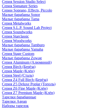
Серия Session Studio Select
Серия Signature Series
Серии Soprano, Effects, Piccolo
Малые барабаны Sonor
Малые барабаны Tama
Серия Metalworks
Серия S.L.P. Sound Lab Project
Серия Soundworks
Серия Starclassic
Серия Woodworks
Малые барабаны Tamburo
Малые барабаны Yamaha
Серия Stage Custom
Малые барабаны Zowag
Серия Aluminum (Алюминий)
Серия Birch (Берёза)
Серия Maple (Клён)
Серия Steel (Сталь)
Серия Z4 Full Birch (Берёза)
Серия Z5 Deluxe Poplar (Тополь)
Серия Z6 Fine Maple (Клён)
Серия Z7 Premium Maple (Клён)
Тарелки барабанные
Тарелки Agean
Наборы тарелок