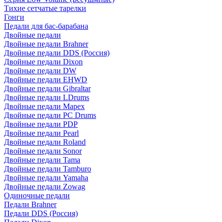
Тихие сетчатые тарелки
Гонги
Педали для бас-барабана
Двойные педали
Двойные педали Brahner
Двойные педали DDS (Россия)
Двойные педали Dixon
Двойные педали DW
Двойные педали EHWD
Двойные педали Gibraltar
Двойные педали LDrums
Двойные педали Mapex
Двойные педали PC Drums
Двойные педали PDP
Двойные педали Pearl
Двойные педали Roland
Двойные педали Sonor
Двойные педали Tama
Двойные педали Tamburo
Двойные педали Yamaha
Двойные педали Zowag
Одиночные педали
Педали Brahner
Педали DDS (Россия)