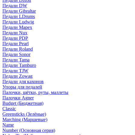
Педали Dixon
Педали DW
Педали Gibraltar
Педали LDrums
Педали Ludwig
Педали Mapex
Педали Nux
Педали PDP
Педали Pearl
Педали Roland
Педали Sonor
Педали Tama
Педали Tamburo
Педали TJW
Педали Zowag
Педали для кахонов
Упоры для педалей
Палочки, щётки, руты, маллеты
Палочки Agner
Budget (Бюджетная)
Classic
Greensticks (Зелёные)
Marching (Маршевые)
Name
Number (Основная серия)