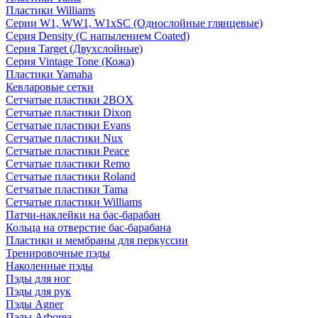
Пластики Williams
Серии W1, WW1, W1xSC (Однослойные глянцевые)
Серия Density (C напылением Coated)
Серия Target (Двухслойные)
Серия Vintage Tone (Кожа)
Пластики Yamaha
Кевларовые сетки
Сетчатые пластики 2BOX
Сетчатые пластики Dixon
Сетчатые пластики Evans
Сетчатые пластики Nux
Сетчатые пластики Peace
Сетчатые пластики Remo
Сетчатые пластики Roland
Сетчатые пластики Tama
Сетчатые пластики Williams
Патчи-наклейки на бас-барабан
Кольца на отверстие бас-барабана
Пластики и мембраны для перкуссии
Тренировочные пэды
Наколенные пэды
Пэды для ног
Пэды для рук
Пэды Agner
Пэды Arborea