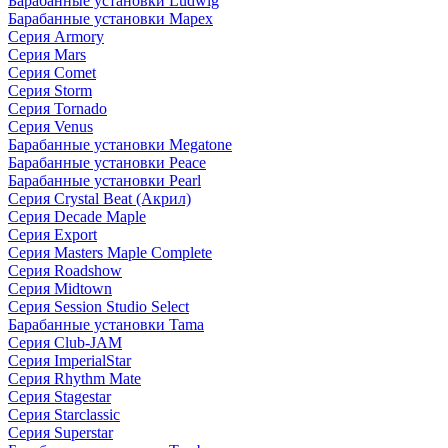
Барабанные установки Ludwig
Барабанные установки Mapex
Серия Armory
Серия Mars
Серия Comet
Серия Storm
Серия Tornado
Серия Venus
Барабанные установки Megatone
Барабанные установки Peace
Барабанные установки Pearl
Серия Crystal Beat (Акрил)
Серия Decade Maple
Серия Export
Серия Masters Maple Complete
Серия Roadshow
Серия Midtown
Серия Session Studio Select
Барабанные установки Tama
Серия Club-JAM
Серия ImperialStar
Серия Rhythm Mate
Серия Stagestar
Серия Starclassic
Серия Superstar