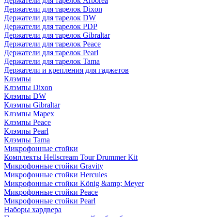
Держатели для тарелок Arborea
Держатели для тарелок Dixon
Держатели для тарелок DW
Держатели для тарелок PDP
Держатели для тарелок Gibraltar
Держатели для тарелок Peace
Держатели для тарелок Pearl
Держатели для тарелок Tama
Держатели и крепления для гаджетов
Клэмпы
Клэмпы Dixon
Клэмпы DW
Клэмпы Gibraltar
Клэмпы Mapex
Клэмпы Peace
Клэмпы Pearl
Клэмпы Tama
Микрофонные стойки
Комплекты Hellscream Tour Drummer Kit
Микрофонные стойки Gravity
Микрофонные стойки Hercules
Микрофонные стойки König &amp; Meyer
Микрофонные стойки Peace
Микрофонные стойки Pearl
Наборы хардвера