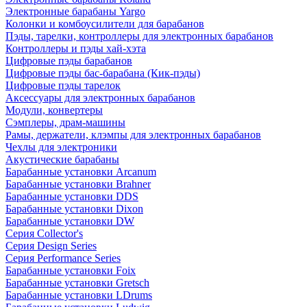
Электронные барабаны Yargo
Колонки и комбоусилители для барабанов
Пэды, тарелки, контроллеры для электронных барабанов
Контроллеры и пэды хай-хэта
Цифровые пэды барабанов
Цифровые пэды бас-барабана (Кик-пэды)
Цифровые пэды тарелок
Аксессуары для электронных барабанов
Модули, конвертеры
Сэмплеры, драм-машины
Рамы, держатели, клэмпы для электронных барабанов
Чехлы для электроники
Акустические барабаны
Барабанные установки Arcanum
Барабанные установки Brahner
Барабанные установки DDS
Барабанные установки Dixon
Барабанные установки DW
Серия Collector's
Серия Design Series
Серия Performance Series
Барабанные установки Foix
Барабанные установки Gretsch
Барабанные установки LDrums