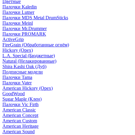
Цветные
Палочки Kaledin
Палочки Lutner
Палочки MDS Metal DrumSticks
Палочки Meinl
Палочки Mr.Drummer
Палочки PROMARK
ActiveGrip
FireGrain (Обработанные огнём)
Hickory (Орех)
L.A. Special (Бюджетные)
Natural (Нелакированные)
Shira Kashi Oak (Дуб)
Подписные модели
Палочки Tama
Палочки Vater
American Hickory (Орех)
GoodWood
Sugar Maple (Клен)
Палочки Vic Firth
American Classic
American Concept
American Custom
American Heritage
American Sound