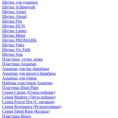
Щетки для ударных
Щетки Schlagwerk
Щетки Agner
Щетки Ahead
Щетки Flix
Щетки HUN
Щетки Lutner
Щетки Meinl
Щетки PROMARK
Щетки Vater
Щетки Vic Firth
Щетки Sela
Пластики, сетки, кожа
Пластики Aquarian
Aquarian для бас-барабана
Aquarian для малого барабана
Aquarian для томов
Наборы пластиков Aquarian
Пластики Blast Plast
Серия Classic (Однослойные)
Серия Modern (Двухслойные)
Серия Power Dot (С пятаком)
Серия Resonance (Резонаторные)
Серия Silent Ring (Кольца)
Пластики Bowo