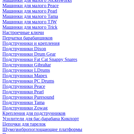
Машинки для малого Nickelworks
Машинки для малого Peace
Машинки для малого Pearl
Машинки для малого Tama
Машинки для малого TJW
Машинки для малого Trick
Настроечные ключи
Перчатки барабанщиков
Подструнники и крепления
Подструнники Dixon
Подструнники Drum Gear
Подструнники Fat Cat Snappy Snares
Подструнники Gibraltar
Подструнники LDrums
Подструнники Mapex
Подструнники PC Drums
Подструнники Peace
Подструнники Pearl
Подструнники Puresound
Подструнники Tama
Подструнники Zowag
Крепления для подструнников
Усилители для бас-барабана Кикпорт
Цепочки для тарелок
Шумо\вибропоглощающие платформы