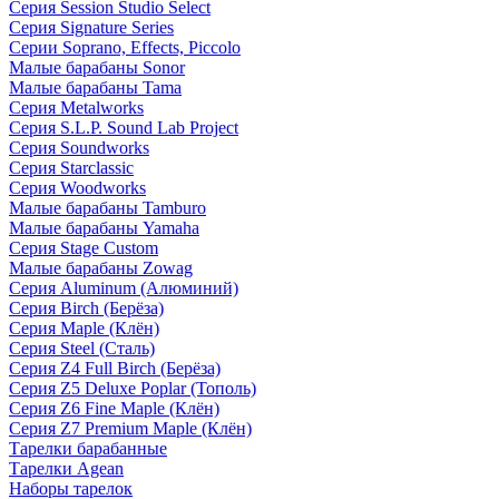
Серия Session Studio Select
Серия Signature Series
Серии Soprano, Effects, Piccolo
Малые барабаны Sonor
Малые барабаны Tama
Серия Metalworks
Серия S.L.P. Sound Lab Project
Серия Soundworks
Серия Starclassic
Серия Woodworks
Малые барабаны Tamburo
Малые барабаны Yamaha
Серия Stage Custom
Малые барабаны Zowag
Серия Aluminum (Алюминий)
Серия Birch (Берёза)
Серия Maple (Клён)
Серия Steel (Сталь)
Серия Z4 Full Birch (Берёза)
Серия Z5 Deluxe Poplar (Тополь)
Серия Z6 Fine Maple (Клён)
Серия Z7 Premium Maple (Клён)
Тарелки барабанные
Тарелки Agean
Наборы тарелок