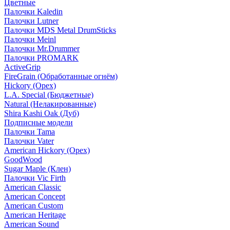
Цветные
Палочки Kaledin
Палочки Lutner
Палочки MDS Metal DrumSticks
Палочки Meinl
Палочки Mr.Drummer
Палочки PROMARK
ActiveGrip
FireGrain (Обработанные огнём)
Hickory (Орех)
L.A. Special (Бюджетные)
Natural (Нелакированные)
Shira Kashi Oak (Дуб)
Подписные модели
Палочки Tama
Палочки Vater
American Hickory (Орех)
GoodWood
Sugar Maple (Клен)
Палочки Vic Firth
American Classic
American Concept
American Custom
American Heritage
American Sound