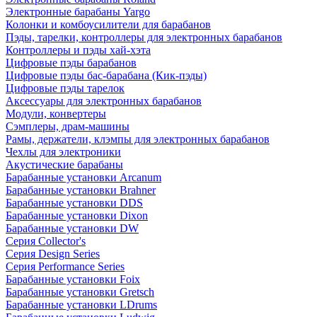
Электронные барабаны Yargo
Колонки и комбоусилители для барабанов
Пэды, тарелки, контроллеры для электронных барабанов
Контроллеры и пэды хай-хэта
Цифровые пэды барабанов
Цифровые пэды бас-барабана (Кик-пэды)
Цифровые пэды тарелок
Аксессуары для электронных барабанов
Модули, конвертеры
Сэмплеры, драм-машины
Рамы, держатели, клэмпы для электронных барабанов
Чехлы для электроники
Акустические барабаны
Барабанные установки Arcanum
Барабанные установки Brahner
Барабанные установки DDS
Барабанные установки Dixon
Барабанные установки DW
Серия Collector's
Серия Design Series
Серия Performance Series
Барабанные установки Foix
Барабанные установки Gretsch
Барабанные установки LDrums