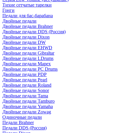
Тихие сетчатые тарелки
Гонги
Педали для бас-барабана
Двойные педали
Двойные педали Brahner
Двойные педали DDS (Россия)
Двойные педали Dixon
Двойные педали DW
Двойные педали EHWD
Двойные педали Gibraltar
Двойные педали LDrums
Двойные педали Mapex
Двойные педали PC Drums
Двойные педали PDP
Двойные педали Pearl
Двойные педали Roland
Двойные педали Sonor
Двойные педали Tama
Двойные педали Tamburo
Двойные педали Yamaha
Двойные педали Zowag
Одиночные педали
Педали Brahner
Педали DDS (Россия)