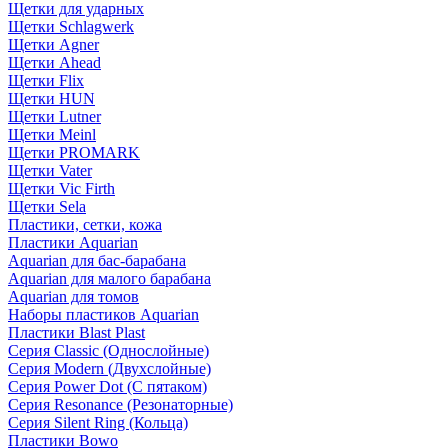
Щетки для ударных
Щетки Schlagwerk
Щетки Agner
Щетки Ahead
Щетки Flix
Щетки HUN
Щетки Lutner
Щетки Meinl
Щетки PROMARK
Щетки Vater
Щетки Vic Firth
Щетки Sela
Пластики, сетки, кожа
Пластики Aquarian
Aquarian для бас-барабана
Aquarian для малого барабана
Aquarian для томов
Наборы пластиков Aquarian
Пластики Blast Plast
Серия Classic (Однослойные)
Серия Modern (Двухслойные)
Серия Power Dot (С пятаком)
Серия Resonance (Резонаторные)
Серия Silent Ring (Кольца)
Пластики Bowo