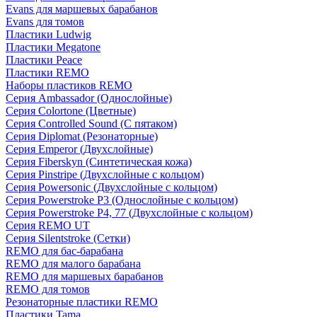
Evans для маршевых барабанов
Evans для томов
Пластики Ludwig
Пластики Megatone
Пластики Peace
Пластики REMO
Наборы пластиков REMO
Серия Ambassador (Однослойные)
Серия Colortone (Цветные)
Серия Controlled Sound (С пятаком)
Серия Diplomat (Резонаторные)
Серия Emperor (Двухслойные)
Серия Fiberskyn (Синтетическая кожа)
Серия Pinstripe (Двухслойные с кольцом)
Серия Powersonic (Двухслойные с кольцом)
Серия Powerstroke P3 (Однослойные с кольцом)
Серия Powerstroke P4, 77 (Двухслойные с кольцом)
Серия REMO UT
Серия Silentstroke (Сетки)
REMO для бас-барабана
REMO для малого барабана
REMO для маршевых барабанов
REMO для томов
Резонаторные пластики REMO
Пластики Tama