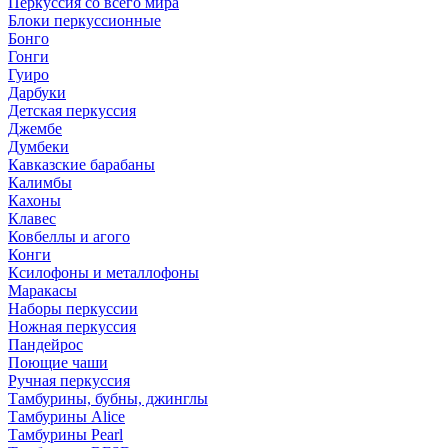
Перкуссия со всего мира
Блоки перкуссионные
Бонго
Гонги
Гуиро
Дарбуки
Детская перкуссия
Джембе
Думбеки
Кавказские барабаны
Калимбы
Кахоны
Клавес
Ковбеллы и агого
Конги
Ксилофоны и металлофоны
Маракасы
Наборы перкуссии
Ножная перкуссия
Пандейрос
Поющие чаши
Ручная перкуссия
Тамбурины, бубны, джинглы
Тамбурины Alice
Тамбурины Pearl