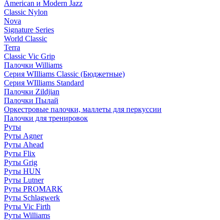
American и Modern Jazz
Classic Nylon
Nova
Signature Series
World Classic
Terra
Classic Vic Grip
Палочки Williams
Серия WIlliams Classic (Бюджетные)
Серия WIlliams Standard
Палочки Zildjian
Палочки Пылай
Оркестровые палочки, маллеты для перкуссии
Палочки для тренировок
Руты
Руты Agner
Руты Ahead
Руты Flix
Руты Grig
Руты HUN
Руты Lutner
Руты PROMARK
Руты Schlagwerk
Руты Vic Firth
Руты Williams