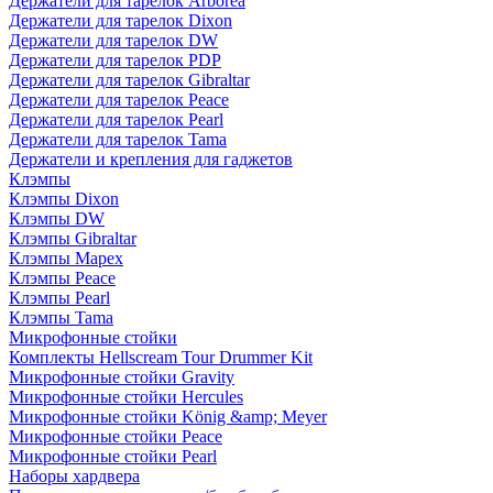
Держатели для тарелок Arborea
Держатели для тарелок Dixon
Держатели для тарелок DW
Держатели для тарелок PDP
Держатели для тарелок Gibraltar
Держатели для тарелок Peace
Держатели для тарелок Pearl
Держатели для тарелок Tama
Держатели и крепления для гаджетов
Клэмпы
Клэмпы Dixon
Клэмпы DW
Клэмпы Gibraltar
Клэмпы Mapex
Клэмпы Peace
Клэмпы Pearl
Клэмпы Tama
Микрофонные стойки
Комплекты Hellscream Tour Drummer Kit
Микрофонные стойки Gravity
Микрофонные стойки Hercules
Микрофонные стойки König &amp; Meyer
Микрофонные стойки Peace
Микрофонные стойки Pearl
Наборы хардвера