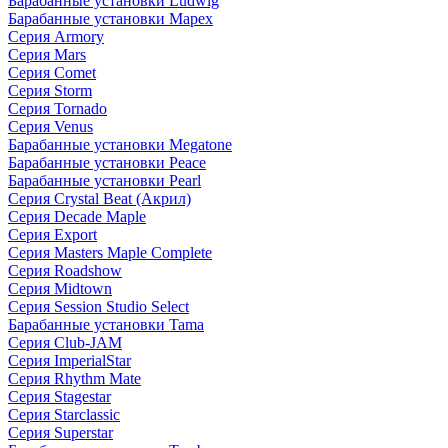
Барабанные установки Ludwig
Барабанные установки Mapex
Серия Armory
Серия Mars
Серия Comet
Серия Storm
Серия Tornado
Серия Venus
Барабанные установки Megatone
Барабанные установки Peace
Барабанные установки Pearl
Серия Crystal Beat (Акрил)
Серия Decade Maple
Серия Export
Серия Masters Maple Complete
Серия Roadshow
Серия Midtown
Серия Session Studio Select
Барабанные установки Tama
Серия Club-JAM
Серия ImperialStar
Серия Rhythm Mate
Серия Stagestar
Серия Starclassic
Серия Superstar