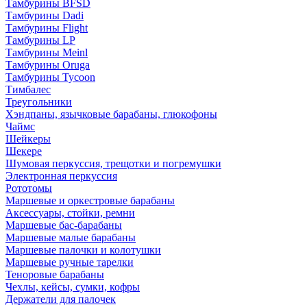
Тамбурины BFSD
Тамбурины Dadi
Тамбурины Flight
Тамбурины LP
Тамбурины Meinl
Тамбурины Oruga
Тамбурины Tycoon
Тимбалес
Треугольники
Хэндпаны, язычковые барабаны, глюкофоны
Чаймс
Шейкеры
Шекере
Шумовая перкуссия, трещотки и погремушки
Электронная перкуссия
Рототомы
Маршевые и оркестровые барабаны
Аксессуары, стойки, ремни
Маршевые бас-барабаны
Маршевые малые барабаны
Маршевые палочки и колотушки
Маршевые ручные тарелки
Теноровые барабаны
Чехлы, кейсы, сумки, кофры
Держатели для палочек