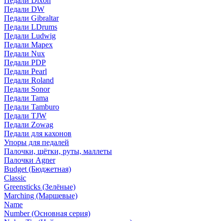
Педали Dixon
Педали DW
Педали Gibraltar
Педали LDrums
Педали Ludwig
Педали Mapex
Педали Nux
Педали PDP
Педали Pearl
Педали Roland
Педали Sonor
Педали Tama
Педали Tamburo
Педали TJW
Педали Zowag
Педали для кахонов
Упоры для педалей
Палочки, щётки, руты, маллеты
Палочки Agner
Budget (Бюджетная)
Classic
Greensticks (Зелёные)
Marching (Маршевые)
Name
Number (Основная серия)