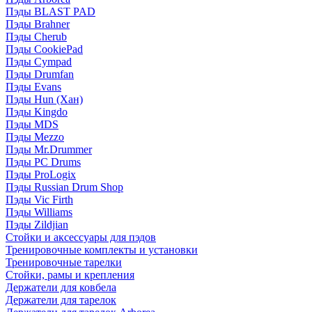
Пэды BLAST PAD
Пэды Brahner
Пэды Cherub
Пэды CookiePad
Пэды Cympad
Пэды Drumfan
Пэды Evans
Пэды Hun (Хан)
Пэды Kingdo
Пэды MDS
Пэды Mezzo
Пэды Mr.Drummer
Пэды PC Drums
Пэды ProLogix
Пэды Russian Drum Shop
Пэды Vic Firth
Пэды Williams
Пэды Zildjian
Стойки и аксессуары для пэдов
Тренировочные комплекты и установки
Тренировочные тарелки
Стойки, рамы и крепления
Держатели для ковбела
Держатели для тарелок