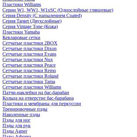
Пластики Williams
Серии W1, WW1, W1xSC (Однослойные глянцевые)
Серия Density (C напылением Coated)
Серия Target (Двухслойные)
Серия Vintage Tone (Кожа)
Пластики Yamaha
Кевларовые сетки
Сетчатые пластики 2BOX
Сетчатые пластики Dixon
Сетчатые пластики Evans
Сетчатые пластики Nux
Сетчатые пластики Peace
Сетчатые пластики Remo
Сетчатые пластики Roland
Сетчатые пластики Tama
Сетчатые пластики Williams
Патчи-наклейки на бас-барабан
Кольца на отверстие бас-барабана
Пластики и мембраны для перкуссии
Тренировочные пэды
Наколенные пэды
Пэды для ног
Пэды для рук
Пэды Agner
Пэды Arborea