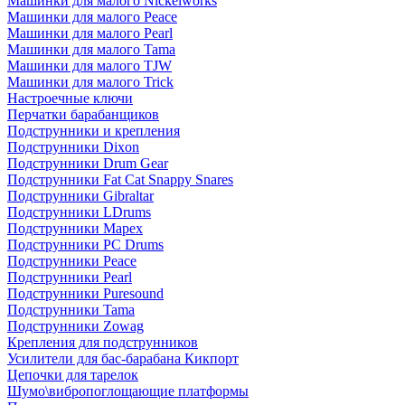
Машинки для малого Nickelworks
Машинки для малого Peace
Машинки для малого Pearl
Машинки для малого Tama
Машинки для малого TJW
Машинки для малого Trick
Настроечные ключи
Перчатки барабанщиков
Подструнники и крепления
Подструнники Dixon
Подструнники Drum Gear
Подструнники Fat Cat Snappy Snares
Подструнники Gibraltar
Подструнники LDrums
Подструнники Mapex
Подструнники PC Drums
Подструнники Peace
Подструнники Pearl
Подструнники Puresound
Подструнники Tama
Подструнники Zowag
Крепления для подструнников
Усилители для бас-барабана Кикпорт
Цепочки для тарелок
Шумо\вибропоглощающие платформы