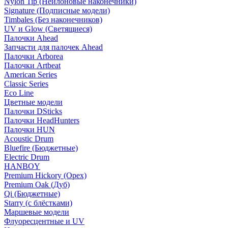
Nylon Tip (Нейлоновые наконечники)
Signature (Подписные модели)
Timbales (Без наконечников)
UV и Glow (Светящиеся)
Палочки Ahead
Запчасти для палочек Ahead
Палочки Arborea
Палочки Artbeat
American Series
Classic Series
Eco Line
Цветные модели
Палочки DSticks
Палочки HeadHunters
Палочки HUN
Acoustic Drum
Bluefire (Бюджетные)
Electric Drum
HANBOY
Premium Hickory (Орех)
Premium Oak (Дуб)
Qi (Бюджетные)
Starry (с блёстками)
Маршевые модели
Флуоресцентные и UV