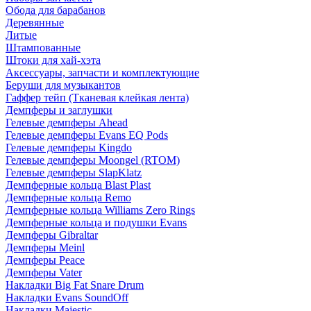
Обода для барабанов
Деревянные
Литые
Штампованные
Штоки для хай-хэта
Аксессуары, запчасти и комплектующие
Беруши для музыкантов
Гаффер тейп (Тканевая клейкая лента)
Демпферы и заглушки
Гелевые демпферы Ahead
Гелевые демпферы Evans EQ Pods
Гелевые демпферы Kingdo
Гелевые демпферы Moongel (RTOM)
Гелевые демпферы SlapKlatz
Демпферные кольца Blast Plast
Демпферные кольца Remo
Демпферные кольца Williams Zero Rings
Демпферные кольца и подушки Evans
Демпферы Gibraltar
Демпферы Meinl
Демпферы Peace
Демпферы Vater
Накладки Big Fat Snare Drum
Накладки Evans SoundOff
Накладки Majestic