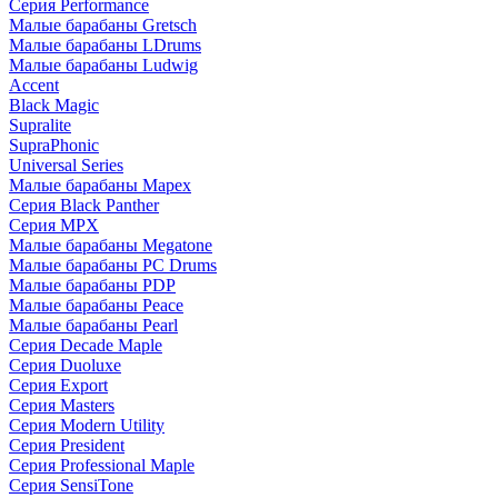
Серия Performance
Малые барабаны Gretsch
Малые барабаны LDrums
Малые барабаны Ludwig
Accent
Black Magic
Supralite
SupraPhonic
Universal Series
Малые барабаны Mapex
Серия Black Panther
Серия MPX
Малые барабаны Megatone
Малые барабаны PC Drums
Малые барабаны PDP
Малые барабаны Peace
Малые барабаны Pearl
Серия Decade Maple
Серия Duoluxe
Серия Export
Серия Masters
Серия Modern Utility
Серия President
Серия Professional Maple
Серия SensiTone