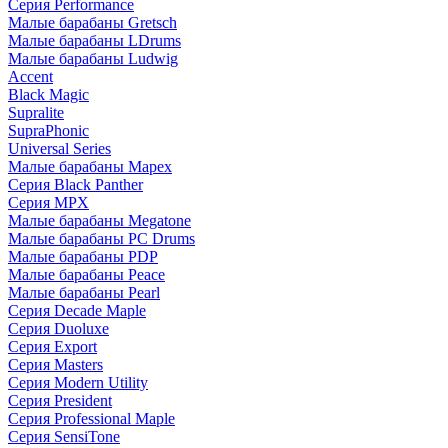
Серия Performance
Малые барабаны Gretsch
Малые барабаны LDrums
Малые барабаны Ludwig
Accent
Black Magic
Supralite
SupraPhonic
Universal Series
Малые барабаны Mapex
Серия Black Panther
Серия MPX
Малые барабаны Megatone
Малые барабаны PC Drums
Малые барабаны PDP
Малые барабаны Peace
Малые барабаны Pearl
Серия Decade Maple
Серия Duoluxe
Серия Export
Серия Masters
Серия Modern Utility
Серия President
Серия Professional Maple
Серия SensiTone