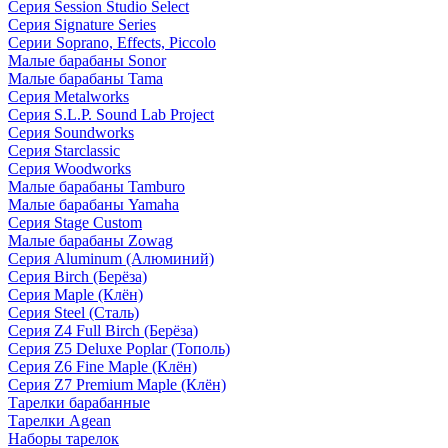
Серия Session Studio Select
Серия Signature Series
Серии Soprano, Effects, Piccolo
Малые барабаны Sonor
Малые барабаны Tama
Серия Metalworks
Серия S.L.P. Sound Lab Project
Серия Soundworks
Серия Starclassic
Серия Woodworks
Малые барабаны Tamburo
Малые барабаны Yamaha
Серия Stage Custom
Малые барабаны Zowag
Серия Aluminum (Алюминий)
Серия Birch (Берёза)
Серия Maple (Клён)
Серия Steel (Сталь)
Серия Z4 Full Birch (Берёза)
Серия Z5 Deluxe Poplar (Тополь)
Серия Z6 Fine Maple (Клён)
Серия Z7 Premium Maple (Клён)
Тарелки барабанные
Тарелки Agean
Наборы тарелок