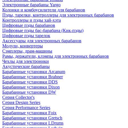
Электронные барабаны Yargo
Колонки и комбоусилители для барабанов
Пэды, тарелки, контроллеры для электронных барабанов
Контроллеры и пэды хай-хэта
Цифровые пэды барабанов
Цифровые пэды бас-барабана (Кик-пэды)
Цифровые пэды тарелок
Аксессуары для электронных барабанов
Модули, конвертеры
Сэмплеры, драм-машины
Рамы, держатели, клэмпы для электронных барабанов
Чехлы для электроники
Акустические барабаны
Барабанные установки Arcanum
Барабанные установки Brahner
Барабанные установки DDS
Барабанные установки Dixon
Барабанные установки DW
Серия Collector's
Серия Design Series
Серия Performance Series
Барабанные установки Foix
Барабанные установки Gretsch
Барабанные установки LDrums