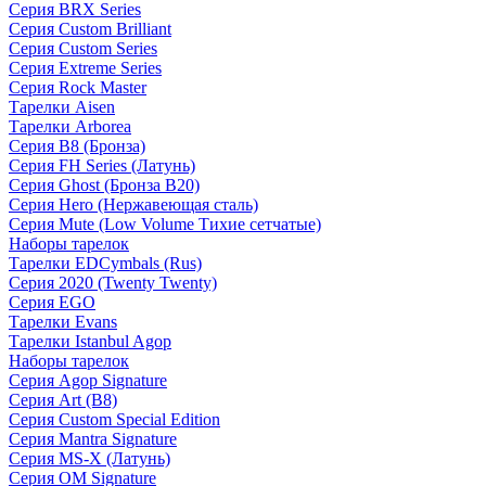
Серия BRX Series
Серия Custom Brilliant
Серия Custom Series
Серия Extreme Series
Серия Rock Master
Тарелки Aisen
Тарелки Arborea
Серия B8 (Бронза)
Серия FH Series (Латунь)
Серия Ghost (Бронза B20)
Серия Hero (Нержавеющая сталь)
Серия Mute (Low Volume Тихие сетчатые)
Наборы тарелок
Тарелки EDCymbals (Rus)
Серия 2020 (Twenty Twenty)
Серия EGO
Тарелки Evans
Тарелки Istanbul Agop
Наборы тарелок
Серия Agop Signature
Серия Art (B8)
Серия Custom Special Edition
Серия Mantra Signature
Серия MS-X (Латунь)
Серия OM Signature