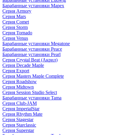
Барабанные установки Ludwig
Барабанные установки Mapex
Серия Armory
Серия Mars
Серия Comet
Серия Storm
Серия Tornado
Серия Venus
Барабанные установки Megatone
Барабанные установки Peace
Барабанные установки Pearl
Серия Crystal Beat (Акрил)
Серия Decade Maple
Серия Export
Серия Masters Maple Complete
Серия Roadshow
Серия Midtown
Серия Session Studio Select
Барабанные установки Tama
Серия Club-JAM
Серия ImperialStar
Серия Rhythm Mate
Серия Stagestar
Серия Starclassic
Серия Superstar