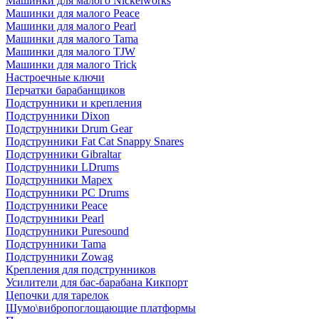
Машинки для малого Nickelworks
Машинки для малого Peace
Машинки для малого Pearl
Машинки для малого Tama
Машинки для малого TJW
Машинки для малого Trick
Настроечные ключи
Перчатки барабанщиков
Подструнники и крепления
Подструнники Dixon
Подструнники Drum Gear
Подструнники Fat Cat Snappy Snares
Подструнники Gibraltar
Подструнники LDrums
Подструнники Mapex
Подструнники PC Drums
Подструнники Peace
Подструнники Pearl
Подструнники Puresound
Подструнники Tama
Подструнники Zowag
Крепления для подструнников
Усилители для бас-барабана Кикпорт
Цепочки для тарелок
Шумо\вибропоглощающие платформы