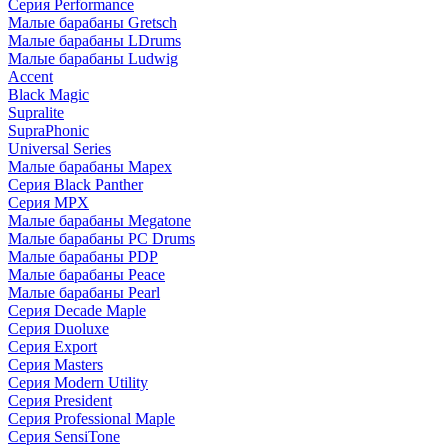
Серия Performance
Малые барабаны Gretsch
Малые барабаны LDrums
Малые барабаны Ludwig
Accent
Black Magic
Supralite
SupraPhonic
Universal Series
Малые барабаны Mapex
Серия Black Panther
Серия MPX
Малые барабаны Megatone
Малые барабаны PC Drums
Малые барабаны PDP
Малые барабаны Peace
Малые барабаны Pearl
Серия Decade Maple
Серия Duoluxe
Серия Export
Серия Masters
Серия Modern Utility
Серия President
Серия Professional Maple
Серия SensiTone