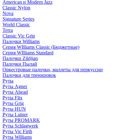
American и Modern Jazz
Classic Nylon
Nova
Signature Series
World Classic
Terra
Classic Vic Grip
Палочки Williams
Серия WIlliams Classic (Бюджетные)
Серия WIlliams Standard
Палочки Zildjian
Палочки Пылай
Оркестровые палочки, маллеты для перкуссии
Палочки для тренировок
Руты
Руты Agner
Руты Ahead
Руты Flix
Руты Grig
Руты HUN
Руты Lutner
Руты PROMARK
Руты Schlagwerk
Руты Vic Firth
Руты Williams