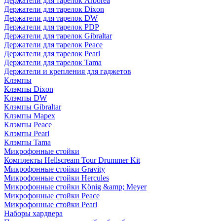
Держатели для тарелок Arborea
Держатели для тарелок Dixon
Держатели для тарелок DW
Держатели для тарелок PDP
Держатели для тарелок Gibraltar
Держатели для тарелок Peace
Держатели для тарелок Pearl
Держатели для тарелок Tama
Держатели и крепления для гаджетов
Клэмпы
Клэмпы Dixon
Клэмпы DW
Клэмпы Gibraltar
Клэмпы Mapex
Клэмпы Peace
Клэмпы Pearl
Клэмпы Tama
Микрофонные стойки
Комплекты Hellscream Tour Drummer Kit
Микрофонные стойки Gravity
Микрофонные стойки Hercules
Микрофонные стойки König &amp; Meyer
Микрофонные стойки Peace
Микрофонные стойки Pearl
Наборы хардвера