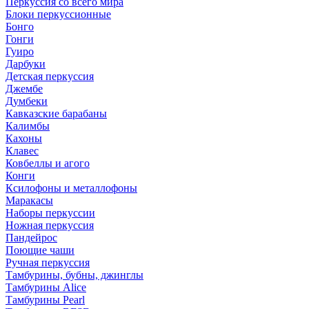
Перкуссия со всего мира
Блоки перкуссионные
Бонго
Гонги
Гуиро
Дарбуки
Детская перкуссия
Джембе
Думбеки
Кавказские барабаны
Калимбы
Кахоны
Клавес
Ковбеллы и агого
Конги
Ксилофоны и металлофоны
Маракасы
Наборы перкуссии
Ножная перкуссия
Пандейрос
Поющие чаши
Ручная перкуссия
Тамбурины, бубны, джинглы
Тамбурины Alice
Тамбурины Pearl