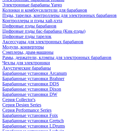
Электронные барабаны Yargo
Колонки и комбоусилители для барабанов
Пэды, тарелки, контроллеры для электронных барабанов
Контроллеры и пэды хай-хэта
Цифровые пэды барабанов
Цифровые пэды бас-барабана (Кик-пэды)
Цифровые пэды тарелок
Аксессуары для электронных барабанов
Модули, конвертеры
Сэмплеры, драм-машины
Рамы, держатели, клэмпы для электронных барабанов
Чехлы для электроники
Акустические барабаны
Барабанные установки Arcanum
Барабанные установки Brahner
Барабанные установки DDS
Барабанные установки Dixon
Барабанные установки DW
Серия Collector's
Серия Design Series
Серия Performance Series
Барабанные установки Foix
Барабанные установки Gretsch
Барабанные установки LDrums