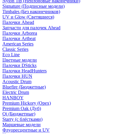
Nylon Tip (Нейлоновые наконечники)
Signature (Подписные модели)
Timbales (Без наконечников)
UV и Glow (Светящиеся)
Палочки Ahead
Запчасти для палочек Ahead
Палочки Arborea
Палочки Artbeat
American Series
Classic Series
Eco Line
Цветные модели
Палочки DSticks
Палочки HeadHunters
Палочки HUN
Acoustic Drum
Bluefire (Бюджетные)
Electric Drum
HANBOY
Premium Hickory (Орех)
Premium Oak (Дуб)
Qi (Бюджетные)
Starry (с блёстками)
Маршевые модели
Флуоресцентные и UV