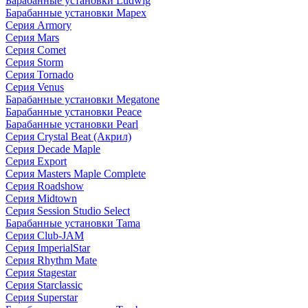
Барабанные установки Ludwig
Барабанные установки Mapex
Серия Armory
Серия Mars
Серия Comet
Серия Storm
Серия Tornado
Серия Venus
Барабанные установки Megatone
Барабанные установки Peace
Барабанные установки Pearl
Серия Crystal Beat (Акрил)
Серия Decade Maple
Серия Export
Серия Masters Maple Complete
Серия Roadshow
Серия Midtown
Серия Session Studio Select
Барабанные установки Tama
Серия Club-JAM
Серия ImperialStar
Серия Rhythm Mate
Серия Stagestar
Серия Starclassic
Серия Superstar