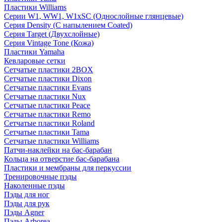
Пластики Williams
Серии W1, WW1, W1xSC (Однослойные глянцевые)
Серия Density (C напылением Coated)
Серия Target (Двухслойные)
Серия Vintage Tone (Кожа)
Пластики Yamaha
Кевларовые сетки
Сетчатые пластики 2BOX
Сетчатые пластики Dixon
Сетчатые пластики Evans
Сетчатые пластики Nux
Сетчатые пластики Peace
Сетчатые пластики Remo
Сетчатые пластики Roland
Сетчатые пластики Tama
Сетчатые пластики Williams
Патчи-наклейки на бас-барабан
Кольца на отверстие бас-барабана
Пластики и мембраны для перкуссии
Тренировочные пэды
Наколенные пэды
Пэды для ног
Пэды для рук
Пэды Agner
Пэды Arborea