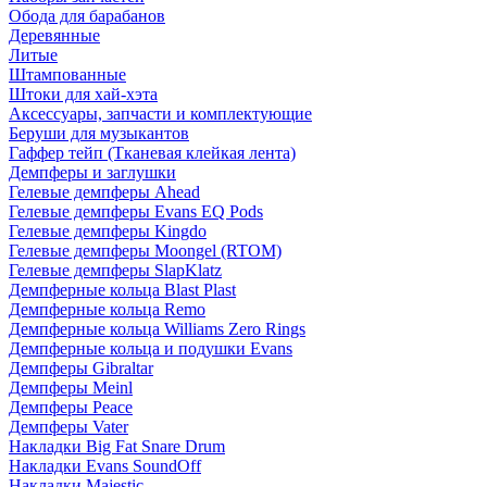
Обода для барабанов
Деревянные
Литые
Штампованные
Штоки для хай-хэта
Аксессуары, запчасти и комплектующие
Беруши для музыкантов
Гаффер тейп (Тканевая клейкая лента)
Демпферы и заглушки
Гелевые демпферы Ahead
Гелевые демпферы Evans EQ Pods
Гелевые демпферы Kingdo
Гелевые демпферы Moongel (RTOM)
Гелевые демпферы SlapKlatz
Демпферные кольца Blast Plast
Демпферные кольца Remo
Демпферные кольца Williams Zero Rings
Демпферные кольца и подушки Evans
Демпферы Gibraltar
Демпферы Meinl
Демпферы Peace
Демпферы Vater
Накладки Big Fat Snare Drum
Накладки Evans SoundOff
Накладки Majestic