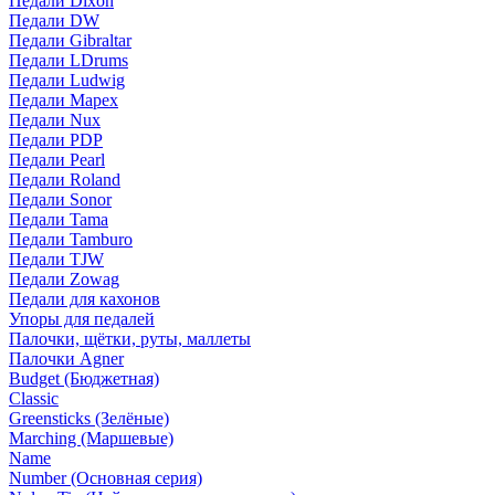
Педали Dixon
Педали DW
Педали Gibraltar
Педали LDrums
Педали Ludwig
Педали Mapex
Педали Nux
Педали PDP
Педали Pearl
Педали Roland
Педали Sonor
Педали Tama
Педали Tamburo
Педали TJW
Педали Zowag
Педали для кахонов
Упоры для педалей
Палочки, щётки, руты, маллеты
Палочки Agner
Budget (Бюджетная)
Classic
Greensticks (Зелёные)
Marching (Маршевые)
Name
Number (Основная серия)