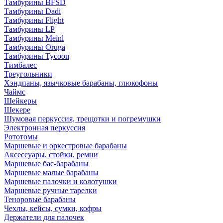
Тамбурины BFSD
Тамбурины Dadi
Тамбурины Flight
Тамбурины LP
Тамбурины Meinl
Тамбурины Oruga
Тамбурины Tycoon
Тимбалес
Треугольники
Хэндпаны, язычковые барабаны, глюкофоны
Чаймс
Шейкеры
Шекере
Шумовая перкуссия, трещотки и погремушки
Электронная перкуссия
Рототомы
Маршевые и оркестровые барабаны
Аксессуары, стойки, ремни
Маршевые бас-барабаны
Маршевые малые барабаны
Маршевые палочки и колотушки
Маршевые ручные тарелки
Теноровые барабаны
Чехлы, кейсы, сумки, кофры
Держатели для палочек