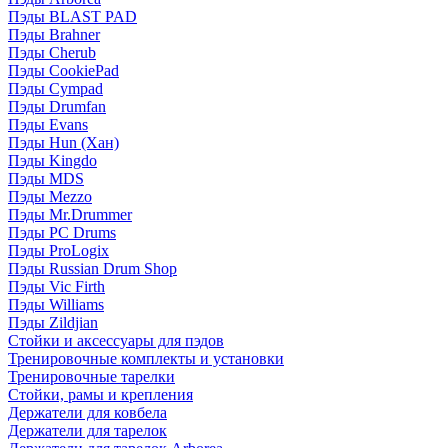
Пэды BLAST PAD
Пэды Brahner
Пэды Cherub
Пэды CookiePad
Пэды Cympad
Пэды Drumfan
Пэды Evans
Пэды Hun (Хан)
Пэды Kingdo
Пэды MDS
Пэды Mezzo
Пэды Mr.Drummer
Пэды PC Drums
Пэды ProLogix
Пэды Russian Drum Shop
Пэды Vic Firth
Пэды Williams
Пэды Zildjian
Стойки и аксессуары для пэдов
Тренировочные комплекты и установки
Тренировочные тарелки
Стойки, рамы и крепления
Держатели для ковбела
Держатели для тарелок