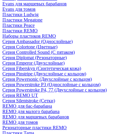
Evans для маршевых барабанов
Evans для томов
Пластики Ludwig
Пластики Megatone
Пластики Peace
Пластики REMO
Наборы пластиков REMO
Серия Ambassador (Однослойные)
Серия Colortone (Цветные)
Серия Controlled Sound (С пятаком)
Серия Diplomat (Резонаторные)
Серия Emperor (Двухслойные)
Серия Fiberskyn (Синтетическая кожа)
Серия Pinstripe (Двухслойные с кольцом)
Серия Powersonic (Двухслойные с кольцом)
Серия Powerstroke P3 (Однослойные с кольцом)
Серия Powerstroke P4, 77 (Двухслойные с кольцом)
Серия REMO UT
Серия Silentstroke (Сетки)
REMO для бас-барабана
REMO для малого барабана
REMO для маршевых барабанов
REMO для томов
Резонаторные пластики REMO
Пластики Tama