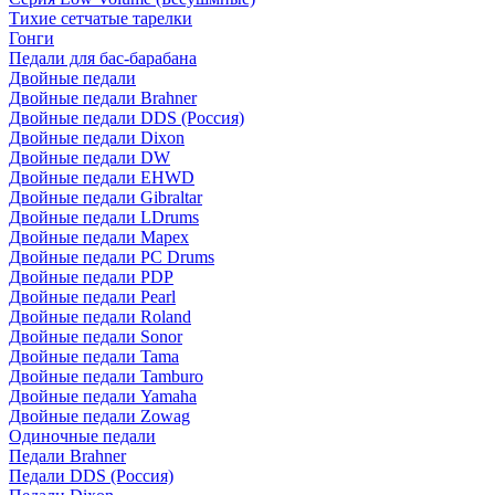
Тихие сетчатые тарелки
Гонги
Педали для бас-барабана
Двойные педали
Двойные педали Brahner
Двойные педали DDS (Россия)
Двойные педали Dixon
Двойные педали DW
Двойные педали EHWD
Двойные педали Gibraltar
Двойные педали LDrums
Двойные педали Mapex
Двойные педали PC Drums
Двойные педали PDP
Двойные педали Pearl
Двойные педали Roland
Двойные педали Sonor
Двойные педали Tama
Двойные педали Tamburo
Двойные педали Yamaha
Двойные педали Zowag
Одиночные педали
Педали Brahner
Педали DDS (Россия)