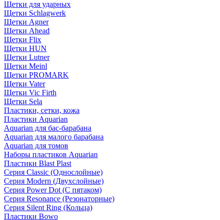
Щетки для ударных
Щетки Schlagwerk
Щетки Agner
Щетки Ahead
Щетки Flix
Щетки HUN
Щетки Lutner
Щетки Meinl
Щетки PROMARK
Щетки Vater
Щетки Vic Firth
Щетки Sela
Пластики, сетки, кожа
Пластики Aquarian
Aquarian для бас-барабана
Aquarian для малого барабана
Aquarian для томов
Наборы пластиков Aquarian
Пластики Blast Plast
Серия Classic (Однослойные)
Серия Modern (Двухслойные)
Серия Power Dot (С пятаком)
Серия Resonance (Резонаторные)
Серия Silent Ring (Кольца)
Пластики Bowo