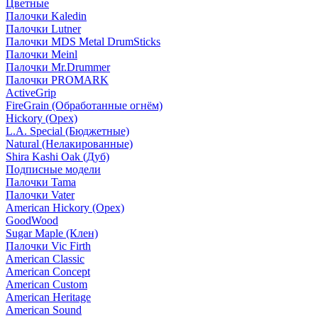
Цветные
Палочки Kaledin
Палочки Lutner
Палочки MDS Metal DrumSticks
Палочки Meinl
Палочки Mr.Drummer
Палочки PROMARK
ActiveGrip
FireGrain (Обработанные огнём)
Hickory (Орех)
L.A. Special (Бюджетные)
Natural (Нелакированные)
Shira Kashi Oak (Дуб)
Подписные модели
Палочки Tama
Палочки Vater
American Hickory (Орех)
GoodWood
Sugar Maple (Клен)
Палочки Vic Firth
American Classic
American Concept
American Custom
American Heritage
American Sound