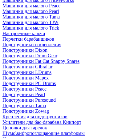
Машинки для малого Nickelworks
Машинки для малого Peace
Машинки для малого Pearl
Машинки для малого Tama
Машинки для малого TJW
Машинки для малого Trick
Настроечные ключи
Перчатки барабанщиков
Подструнники и крепления
Подструнники Dixon
Подструнники Drum Gear
Подструнники Fat Cat Snappy Snares
Подструнники Gibraltar
Подструнники LDrums
Подструнники Mapex
Подструнники PC Drums
Подструнники Peace
Подструнники Pearl
Подструнники Puresound
Подструнники Tama
Подструнники Zowag
Крепления для подструнников
Усилители для бас-барабана Кикпорт
Цепочки для тарелок
Шумо\вибропоглощающие платформы