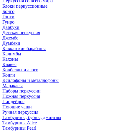
Перкуссия со всего мира
Блоки перкуссионные
Бонго
Гонги
Гуиро
Дарбуки
Детская перкуссия
Джембе
Думбеки
Кавказские барабаны
Калимбы
Кахоны
Клавес
Ковбеллы и агого
Конги
Ксилофоны и металлофоны
Маракасы
Наборы перкуссии
Ножная перкуссия
Пандейрос
Поющие чаши
Ручная перкуссия
Тамбурины, бубны, джинглы
Тамбурины Alice
Тамбурины Pearl