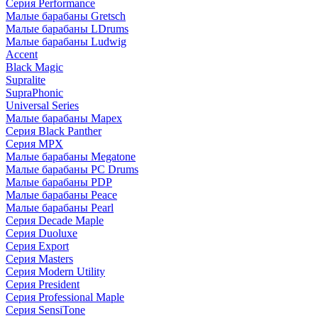
Серия Performance
Малые барабаны Gretsch
Малые барабаны LDrums
Малые барабаны Ludwig
Accent
Black Magic
Supralite
SupraPhonic
Universal Series
Малые барабаны Mapex
Серия Black Panther
Серия MPX
Малые барабаны Megatone
Малые барабаны PC Drums
Малые барабаны PDP
Малые барабаны Peace
Малые барабаны Pearl
Серия Decade Maple
Серия Duoluxe
Серия Export
Серия Masters
Серия Modern Utility
Серия President
Серия Professional Maple
Серия SensiTone