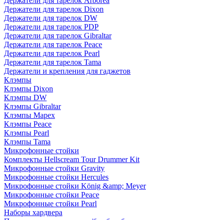
Держатели для тарелок Arborea
Держатели для тарелок Dixon
Держатели для тарелок DW
Держатели для тарелок PDP
Держатели для тарелок Gibraltar
Держатели для тарелок Peace
Держатели для тарелок Pearl
Держатели для тарелок Tama
Держатели и крепления для гаджетов
Клэмпы
Клэмпы Dixon
Клэмпы DW
Клэмпы Gibraltar
Клэмпы Mapex
Клэмпы Peace
Клэмпы Pearl
Клэмпы Tama
Микрофонные стойки
Комплекты Hellscream Tour Drummer Kit
Микрофонные стойки Gravity
Микрофонные стойки Hercules
Микрофонные стойки König &amp; Meyer
Микрофонные стойки Peace
Микрофонные стойки Pearl
Наборы хардвера