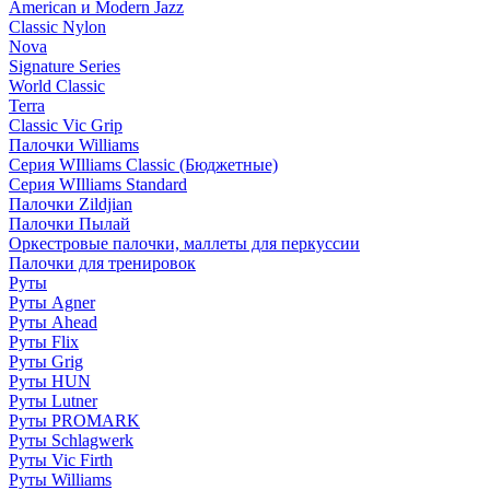
American и Modern Jazz
Classic Nylon
Nova
Signature Series
World Classic
Terra
Classic Vic Grip
Палочки Williams
Серия WIlliams Classic (Бюджетные)
Серия WIlliams Standard
Палочки Zildjian
Палочки Пылай
Оркестровые палочки, маллеты для перкуссии
Палочки для тренировок
Руты
Руты Agner
Руты Ahead
Руты Flix
Руты Grig
Руты HUN
Руты Lutner
Руты PROMARK
Руты Schlagwerk
Руты Vic Firth
Руты Williams