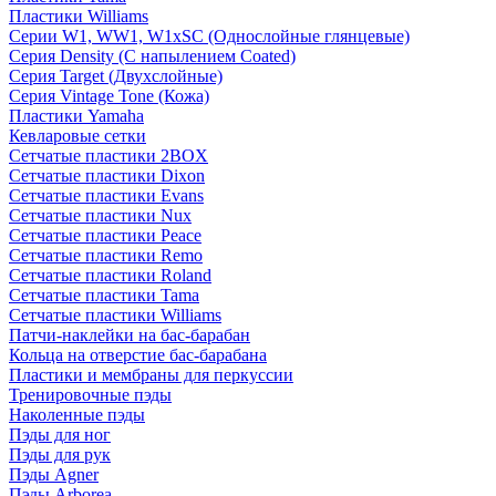
Пластики Williams
Серии W1, WW1, W1xSC (Однослойные глянцевые)
Серия Density (C напылением Coated)
Серия Target (Двухслойные)
Серия Vintage Tone (Кожа)
Пластики Yamaha
Кевларовые сетки
Сетчатые пластики 2BOX
Сетчатые пластики Dixon
Сетчатые пластики Evans
Сетчатые пластики Nux
Сетчатые пластики Peace
Сетчатые пластики Remo
Сетчатые пластики Roland
Сетчатые пластики Tama
Сетчатые пластики Williams
Патчи-наклейки на бас-барабан
Кольца на отверстие бас-барабана
Пластики и мембраны для перкуссии
Тренировочные пэды
Наколенные пэды
Пэды для ног
Пэды для рук
Пэды Agner
Пэды Arborea