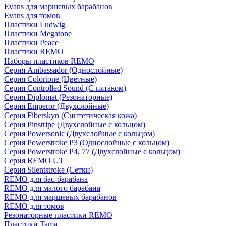
Evans для маршевых барабанов
Evans для томов
Пластики Ludwig
Пластики Megatone
Пластики Peace
Пластики REMO
Наборы пластиков REMO
Серия Ambassador (Однослойные)
Серия Colortone (Цветные)
Серия Controlled Sound (С пятаком)
Серия Diplomat (Резонаторные)
Серия Emperor (Двухслойные)
Серия Fiberskyn (Синтетическая кожа)
Серия Pinstripe (Двухслойные с кольцом)
Серия Powersonic (Двухслойные с кольцом)
Серия Powerstroke P3 (Однослойные с кольцом)
Серия Powerstroke P4, 77 (Двухслойные с кольцом)
Серия REMO UT
Серия Silentstroke (Сетки)
REMO для бас-барабана
REMO для малого барабана
REMO для маршевых барабанов
REMO для томов
Резонаторные пластики REMO
Пластики Tama