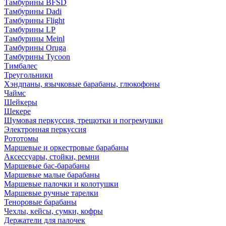
Тамбурины BFSD
Тамбурины Dadi
Тамбурины Flight
Тамбурины LP
Тамбурины Meinl
Тамбурины Oruga
Тамбурины Tycoon
Тимбалес
Треугольники
Хэндпаны, язычковые барабаны, глюкофоны
Чаймс
Шейкеры
Шекере
Шумовая перкуссия, трещотки и погремушки
Электронная перкуссия
Рототомы
Маршевые и оркестровые барабаны
Аксессуары, стойки, ремни
Маршевые бас-барабаны
Маршевые малые барабаны
Маршевые палочки и колотушки
Маршевые ручные тарелки
Теноровые барабаны
Чехлы, кейсы, сумки, кофры
Держатели для палочек