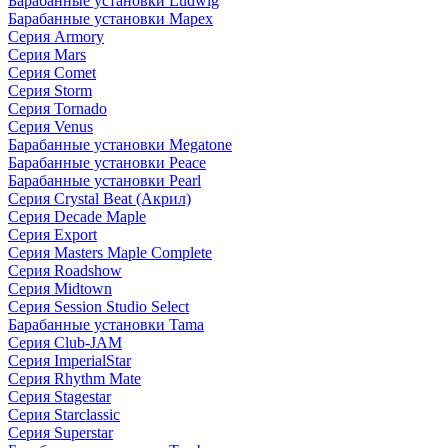
Барабанные установки Ludwig
Барабанные установки Mapex
Серия Armory
Серия Mars
Серия Comet
Серия Storm
Серия Tornado
Серия Venus
Барабанные установки Megatone
Барабанные установки Peace
Барабанные установки Pearl
Серия Crystal Beat (Акрил)
Серия Decade Maple
Серия Export
Серия Masters Maple Complete
Серия Roadshow
Серия Midtown
Серия Session Studio Select
Барабанные установки Tama
Серия Club-JAM
Серия ImperialStar
Серия Rhythm Mate
Серия Stagestar
Серия Starclassic
Серия Superstar