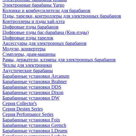
Электронные барабаны Yargo
Колонки и комбоусилители для барабанов
Пэды, тарелки, контроллеры для электронных барабанов
Контроллеры и пэды хай-хэта
Цифровые пэды барабанов
Цифровые пэды бас-барабана (Кик-пэды)
Цифровые пэды тарелок
Аксессуары для электронных барабанов
Модули, конвертеры
Сэмплеры, драм-машины
Рамы, держатели, клэмпы для электронных барабанов
Чехлы для электроники
Акустические барабаны
Барабанные установки Arcanum
Барабанные установки Brahner
Барабанные установки DDS
Барабанные установки Dixon
Барабанные установки DW
Серия Collector's
Серия Design Series
Серия Performance Series
Барабанные установки Foix
Барабанные установки Gretsch
Барабанные установки LDrums