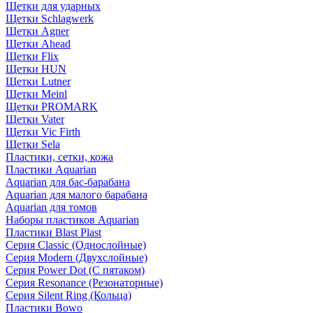
Щетки для ударных
Щетки Schlagwerk
Щетки Agner
Щетки Ahead
Щетки Flix
Щетки HUN
Щетки Lutner
Щетки Meinl
Щетки PROMARK
Щетки Vater
Щетки Vic Firth
Щетки Sela
Пластики, сетки, кожа
Пластики Aquarian
Aquarian для бас-барабана
Aquarian для малого барабана
Aquarian для томов
Наборы пластиков Aquarian
Пластики Blast Plast
Серия Classic (Однослойные)
Серия Modern (Двухслойные)
Серия Power Dot (С пятаком)
Серия Resonance (Резонаторные)
Серия Silent Ring (Кольца)
Пластики Bowo