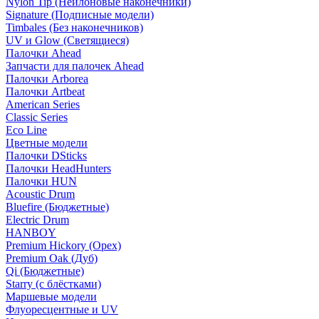
Nylon Tip (Нейлоновые наконечники)
Signature (Подписные модели)
Timbales (Без наконечников)
UV и Glow (Светящиеся)
Палочки Ahead
Запчасти для палочек Ahead
Палочки Arborea
Палочки Artbeat
American Series
Classic Series
Eco Line
Цветные модели
Палочки DSticks
Палочки HeadHunters
Палочки HUN
Acoustic Drum
Bluefire (Бюджетные)
Electric Drum
HANBOY
Premium Hickory (Орех)
Premium Oak (Дуб)
Qi (Бюджетные)
Starry (с блёстками)
Маршевые модели
Флуоресцентные и UV