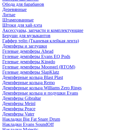
Обода для барабанов
Деревянные
Литые
Штампованные
Штоки для хай-хэта
Аксессуары, запчасти и комплектующие
Беруши для музыкантов
Гаффер тейп (Тканевая клейкая лента)
Демпферы и заглушки
Гелевые демпферы Ahead
Гелевые демпферы Evans EQ Pods
Гелевые демпферы Kingdo
Гелевые демпферы Moongel (RTOM)
Гелевые демпферы SlapKlatz
Демпферные кольца Blast Plast
Демпферные кольца Remo
Демпферные кольца Williams Zero Rings
Демпферные кольца и подушки Evans
Демпферы Gibraltar
Демпферы Meinl
Демпферы Peace
Демпферы Vater
Накладки Big Fat Snare Drum
Накладки Evans SoundOff
Накладки Majestic