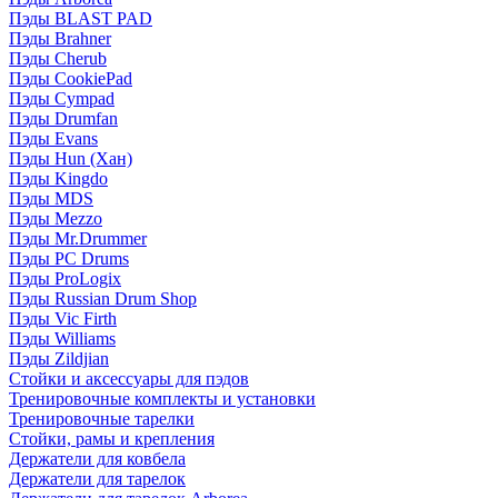
Пэды BLAST PAD
Пэды Brahner
Пэды Cherub
Пэды CookiePad
Пэды Cympad
Пэды Drumfan
Пэды Evans
Пэды Hun (Хан)
Пэды Kingdo
Пэды MDS
Пэды Mezzo
Пэды Mr.Drummer
Пэды PC Drums
Пэды ProLogix
Пэды Russian Drum Shop
Пэды Vic Firth
Пэды Williams
Пэды Zildjian
Стойки и аксессуары для пэдов
Тренировочные комплекты и установки
Тренировочные тарелки
Стойки, рамы и крепления
Держатели для ковбела
Держатели для тарелок