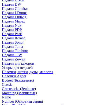
Педали Dixon
Педали DW
Педали Gibraltar
Педали LDrums
Педали Ludwig
Педали Mapex
Педали Nux
Педали PDP
Педали Pearl
Педали Roland
Педали Sonor
Педали Tama
Педали Tamburo
Педали TJW
Педали Zowag
Педали для кахонов
Упоры для педалей
Палочки, щётки, руты, маллеты
Палочки Agner
Budget (Бюджетная)
Classic
Greensticks (Зелёные)
Marching (Маршевые)
Name
Number (Основная серия)