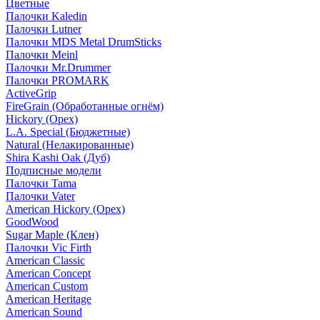
Цветные
Палочки Kaledin
Палочки Lutner
Палочки MDS Metal DrumSticks
Палочки Meinl
Палочки Mr.Drummer
Палочки PROMARK
ActiveGrip
FireGrain (Обработанные огнём)
Hickory (Орех)
L.A. Special (Бюджетные)
Natural (Нелакированные)
Shira Kashi Oak (Дуб)
Подписные модели
Палочки Tama
Палочки Vater
American Hickory (Орех)
GoodWood
Sugar Maple (Клен)
Палочки Vic Firth
American Classic
American Concept
American Custom
American Heritage
American Sound