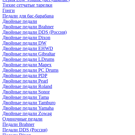
Тихие сетчатые тарелки
Гонги
Педали для бас-барабана
Двойные педали
Двойные педали Brahner
Двойные педали DDS (Россия)
Двойные педали Dixon
Двойные педали DW
Двойные педали EHWD
Двойные педали Gibraltar
Двойные педали LDrums
Двойные педали Mapex
Двойные педали PC Drums
Двойные педали PDP
Двойные педали Pearl
Двойные педали Roland
Двойные педали Sonor
Двойные педали Tama
Двойные педали Tamburo
Двойные педали Yamaha
Двойные педали Zowag
Одиночные педали
Педали Brahner
Педали DDS (Россия)