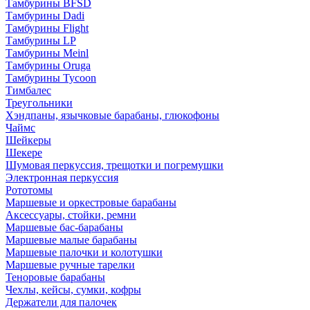
Тамбурины BFSD
Тамбурины Dadi
Тамбурины Flight
Тамбурины LP
Тамбурины Meinl
Тамбурины Oruga
Тамбурины Tycoon
Тимбалес
Треугольники
Хэндпаны, язычковые барабаны, глюкофоны
Чаймс
Шейкеры
Шекере
Шумовая перкуссия, трещотки и погремушки
Электронная перкуссия
Рототомы
Маршевые и оркестровые барабаны
Аксессуары, стойки, ремни
Маршевые бас-барабаны
Маршевые малые барабаны
Маршевые палочки и колотушки
Маршевые ручные тарелки
Теноровые барабаны
Чехлы, кейсы, сумки, кофры
Держатели для палочек