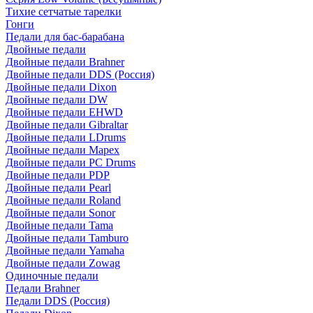
Тихие сетчатые тарелки
Гонги
Педали для бас-барабана
Двойные педали
Двойные педали Brahner
Двойные педали DDS (Россия)
Двойные педали Dixon
Двойные педали DW
Двойные педали EHWD
Двойные педали Gibraltar
Двойные педали LDrums
Двойные педали Mapex
Двойные педали PC Drums
Двойные педали PDP
Двойные педали Pearl
Двойные педали Roland
Двойные педали Sonor
Двойные педали Tama
Двойные педали Tamburo
Двойные педали Yamaha
Двойные педали Zowag
Одиночные педали
Педали Brahner
Педали DDS (Россия)