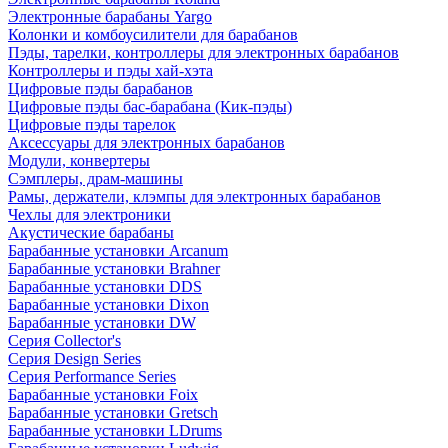
Электронные барабаны Yargo
Колонки и комбоусилители для барабанов
Пэды, тарелки, контроллеры для электронных барабанов
Контроллеры и пэды хай-хэта
Цифровые пэды барабанов
Цифровые пэды бас-барабана (Кик-пэды)
Цифровые пэды тарелок
Аксессуары для электронных барабанов
Модули, конвертеры
Сэмплеры, драм-машины
Рамы, держатели, клэмпы для электронных барабанов
Чехлы для электроники
Акустические барабаны
Барабанные установки Arcanum
Барабанные установки Brahner
Барабанные установки DDS
Барабанные установки Dixon
Барабанные установки DW
Серия Collector's
Серия Design Series
Серия Performance Series
Барабанные установки Foix
Барабанные установки Gretsch
Барабанные установки LDrums