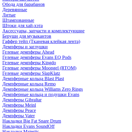
Обода для барабанов
Деревянные
Литые
Штампованные
Штоки для хай-хэта
Аксессуары, запчасти и комплектующие
Беруши для музыкантов
Гаффер тейп (Тканевая клейкая лента)
Демпферы и заглушки
Гелевые демпферы Ahead
Гелевые демпферы Evans EQ Pods
Гелевые демпферы Kingdo
Гелевые демпферы Moongel (RTOM)
Гелевые демпферы SlapKlatz
Демпферные кольца Blast Plast
Демпферные кольца Remo
Демпферные кольца Williams Zero Rings
Демпферные кольца и подушки Evans
Демпферы Gibraltar
Демпферы Meinl
Демпферы Peace
Демпферы Vater
Накладки Big Fat Snare Drum
Накладки Evans SoundOff
Накладки Majestic