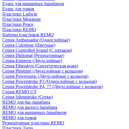
Evans для маршевых барабанов
Evans для томов
Пластики Ludwig
Пластики Megatone
Пластики Peace
Пластики REMO
Наборы пластиков REMO
Серия Ambassador (Однослойные)
Серия Colortone (Цветные)
Серия Controlled Sound (С пятаком)
Серия Diplomat (Резонаторные)
Серия Emperor (Двухслойные)
Серия Fiberskyn (Синтетическая кожа)
Серия Pinstripe (Двухслойные с кольцом)
Серия Powersonic (Двухслойные с кольцом)
Серия Powerstroke P3 (Однослойные с кольцом)
Серия Powerstroke P4, 77 (Двухслойные с кольцом)
Серия REMO UT
Серия Silentstroke (Сетки)
REMO для бас-барабана
REMO для малого барабана
REMO для маршевых барабанов
REMO для томов
Резонаторные пластики REMO
Пластики Tama