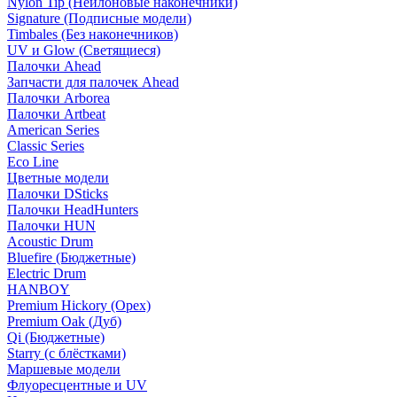
Nylon Tip (Нейлоновые наконечники)
Signature (Подписные модели)
Timbales (Без наконечников)
UV и Glow (Светящиеся)
Палочки Ahead
Запчасти для палочек Ahead
Палочки Arborea
Палочки Artbeat
American Series
Classic Series
Eco Line
Цветные модели
Палочки DSticks
Палочки HeadHunters
Палочки HUN
Acoustic Drum
Bluefire (Бюджетные)
Electric Drum
HANBOY
Premium Hickory (Орех)
Premium Oak (Дуб)
Qi (Бюджетные)
Starry (с блёстками)
Маршевые модели
Флуоресцентные и UV