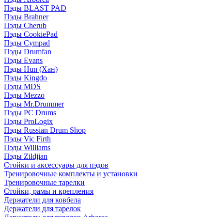
Пэды BLAST PAD
Пэды Brahner
Пэды Cherub
Пэды CookiePad
Пэды Cympad
Пэды Drumfan
Пэды Evans
Пэды Hun (Хан)
Пэды Kingdo
Пэды MDS
Пэды Mezzo
Пэды Mr.Drummer
Пэды PC Drums
Пэды ProLogix
Пэды Russian Drum Shop
Пэды Vic Firth
Пэды Williams
Пэды Zildjian
Стойки и аксессуары для пэдов
Тренировочные комплекты и установки
Тренировочные тарелки
Стойки, рамы и крепления
Держатели для ковбела
Держатели для тарелок