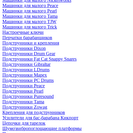
Машинки для малого Nickelworks
Машинки для малого Peace
Машинки для малого Pearl
Машинки для малого Tama
Машинки для малого TJW
Машинки для малого Trick
Настроечные ключи
Перчатки барабанщиков
Подструнники и крепления
Подструнники Dixon
Подструнники Drum Gear
Подструнники Fat Cat Snappy Snares
Подструнники Gibraltar
Подструнники LDrums
Подструнники Mapex
Подструнники PC Drums
Подструнники Peace
Подструнники Pearl
Подструнники Puresound
Подструнники Tama
Подструнники Zowag
Крепления для подструнников
Усилители для бас-барабана Кикпорт
Цепочки для тарелок
Шумо\вибропоглощающие платформы