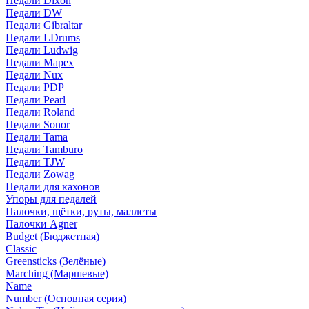
Педали Dixon
Педали DW
Педали Gibraltar
Педали LDrums
Педали Ludwig
Педали Mapex
Педали Nux
Педали PDP
Педали Pearl
Педали Roland
Педали Sonor
Педали Tama
Педали Tamburo
Педали TJW
Педали Zowag
Педали для кахонов
Упоры для педалей
Палочки, щётки, руты, маллеты
Палочки Agner
Budget (Бюджетная)
Classic
Greensticks (Зелёные)
Marching (Маршевые)
Name
Number (Основная серия)