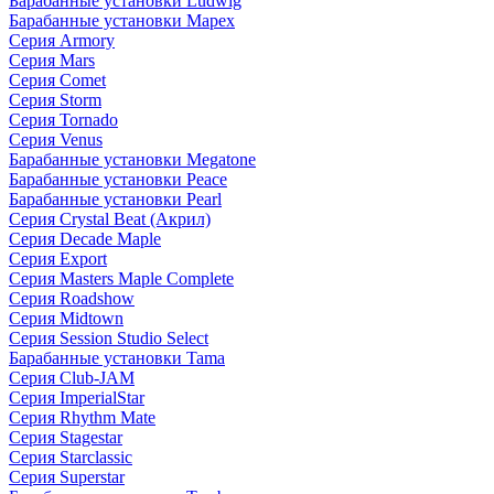
Барабанные установки Ludwig
Барабанные установки Mapex
Серия Armory
Серия Mars
Серия Comet
Серия Storm
Серия Tornado
Серия Venus
Барабанные установки Megatone
Барабанные установки Peace
Барабанные установки Pearl
Серия Crystal Beat (Акрил)
Серия Decade Maple
Серия Export
Серия Masters Maple Complete
Серия Roadshow
Серия Midtown
Серия Session Studio Select
Барабанные установки Tama
Серия Club-JAM
Серия ImperialStar
Серия Rhythm Mate
Серия Stagestar
Серия Starclassic
Серия Superstar