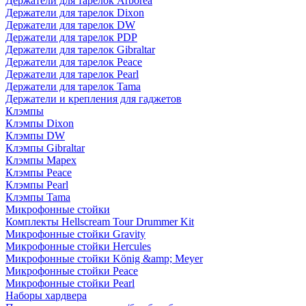
Держатели для тарелок Arborea
Держатели для тарелок Dixon
Держатели для тарелок DW
Держатели для тарелок PDP
Держатели для тарелок Gibraltar
Держатели для тарелок Peace
Держатели для тарелок Pearl
Держатели для тарелок Tama
Держатели и крепления для гаджетов
Клэмпы
Клэмпы Dixon
Клэмпы DW
Клэмпы Gibraltar
Клэмпы Mapex
Клэмпы Peace
Клэмпы Pearl
Клэмпы Tama
Микрофонные стойки
Комплекты Hellscream Tour Drummer Kit
Микрофонные стойки Gravity
Микрофонные стойки Hercules
Микрофонные стойки König &amp; Meyer
Микрофонные стойки Peace
Микрофонные стойки Pearl
Наборы хардвера