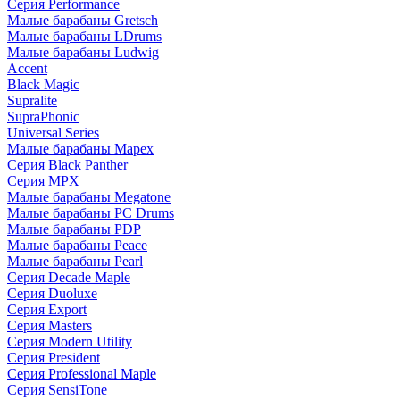
Серия Performance
Малые барабаны Gretsch
Малые барабаны LDrums
Малые барабаны Ludwig
Accent
Black Magic
Supralite
SupraPhonic
Universal Series
Малые барабаны Mapex
Серия Black Panther
Серия MPX
Малые барабаны Megatone
Малые барабаны PC Drums
Малые барабаны PDP
Малые барабаны Peace
Малые барабаны Pearl
Серия Decade Maple
Серия Duoluxe
Серия Export
Серия Masters
Серия Modern Utility
Серия President
Серия Professional Maple
Серия SensiTone