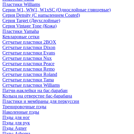
Пластики Williams
Серии W1, WW1, W1xSC (Однослойные глянцевые)
Серия Density (C напылением Coated)
Серия Target (Двухслойные)
Серия Vintage Tone (Кожа)
Пластики Yamaha
Кевларовые сетки
Сетчатые пластики 2BOX
Сетчатые пластики Dixon
Сетчатые пластики Evans
Сетчатые пластики Nux
Сетчатые пластики Peace
Сетчатые пластики Remo
Сетчатые пластики Roland
Сетчатые пластики Tama
Сетчатые пластики Williams
Патчи-наклейки на бас-барабан
Кольца на отверстие бас-барабана
Пластики и мембраны для перкуссии
Тренировочные пэды
Наколенные пэды
Пэды для ног
Пэды для рук
Пэды Agner
Пэды Arborea