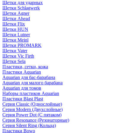
Щетки для ударных
Щетки Schlagwerk
Щетки Agner
Щетки Ahead
Щетки Flix
Щетки HUN
Щетки Lutner
Щетки Meinl
Щетки PROMARK
Щетки Vater
Щетки Vic Firth
Щетки Sela
Пластики, сетки, кожа
Пластики Aquarian
Aquarian для бас-барабана
Aquarian для малого барабана
Aquarian для томов
Наборы пластиков Aquarian
Пластики Blast Plast
Серия Classic (Однослойные)
Серия Modern (Двухслойные)
Серия Power Dot (С пятаком)
Серия Resonance (Резонаторные)
Серия Silent Ring (Кольца)
Пластики Bowo