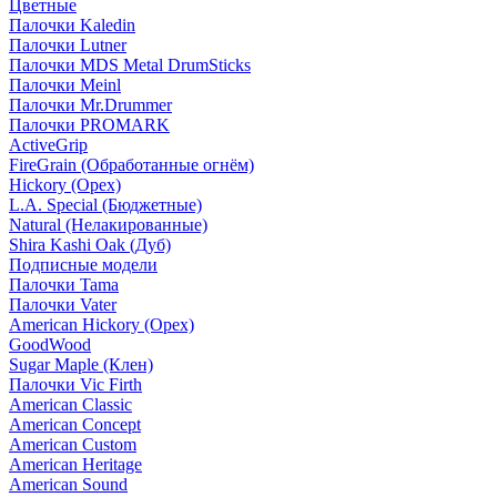
Цветные
Палочки Kaledin
Палочки Lutner
Палочки MDS Metal DrumSticks
Палочки Meinl
Палочки Mr.Drummer
Палочки PROMARK
ActiveGrip
FireGrain (Обработанные огнём)
Hickory (Орех)
L.A. Special (Бюджетные)
Natural (Нелакированные)
Shira Kashi Oak (Дуб)
Подписные модели
Палочки Tama
Палочки Vater
American Hickory (Орех)
GoodWood
Sugar Maple (Клен)
Палочки Vic Firth
American Classic
American Concept
American Custom
American Heritage
American Sound