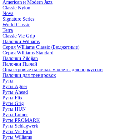
American и Modern Jazz
Classic Nylon
Nova
Signature Series
World Classic
Terra
Classic Vic Grip
Палочки Williams
Серия WIlliams Classic (Бюджетные)
Серия WIlliams Standard
Палочки Zildjian
Палочки Пылай
Оркестровые палочки, маллеты для перкуссии
Палочки для тренировок
Руты
Руты Agner
Руты Ahead
Руты Flix
Руты Grig
Руты HUN
Руты Lutner
Руты PROMARK
Руты Schlagwerk
Руты Vic Firth
Руты Williams