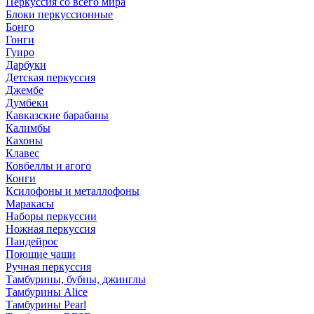
Перкуссия со всего мира
Блоки перкуссионные
Бонго
Гонги
Гуиро
Дарбуки
Детская перкуссия
Джембе
Думбеки
Кавказские барабаны
Калимбы
Кахоны
Клавес
Ковбеллы и агого
Конги
Ксилофоны и металлофоны
Маракасы
Наборы перкуссии
Ножная перкуссия
Пандейрос
Поющие чаши
Ручная перкуссия
Тамбурины, бубны, джинглы
Тамбурины Alice
Тамбурины Pearl