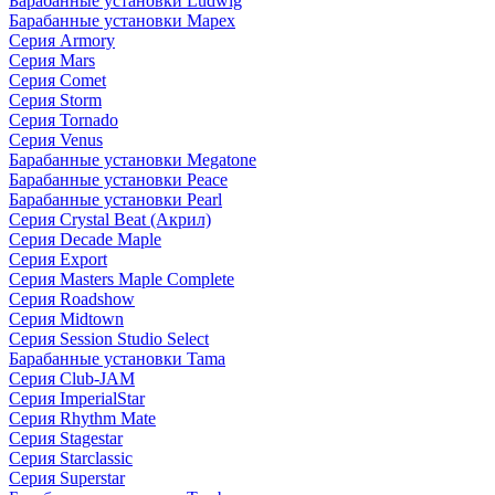
Барабанные установки Ludwig
Барабанные установки Mapex
Серия Armory
Серия Mars
Серия Comet
Серия Storm
Серия Tornado
Серия Venus
Барабанные установки Megatone
Барабанные установки Peace
Барабанные установки Pearl
Серия Crystal Beat (Акрил)
Серия Decade Maple
Серия Export
Серия Masters Maple Complete
Серия Roadshow
Серия Midtown
Серия Session Studio Select
Барабанные установки Tama
Серия Club-JAM
Серия ImperialStar
Серия Rhythm Mate
Серия Stagestar
Серия Starclassic
Серия Superstar