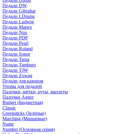
Педали Dixon
Педали DW
Педали Gibraltar
Педали LDrums
Педали Ludwig
Педали Mapex
Педали Nux
Педали PDP
Педали Pearl
Педали Roland
Педали Sonor
Педали Tama
Педали Tamburo
Педали TJW
Педали Zowag
Педали для кахонов
Упоры для педалей
Палочки, щётки, руты, маллеты
Палочки Agner
Budget (Бюджетная)
Classic
Greensticks (Зелёные)
Marching (Маршевые)
Name
Number (Основная серия)