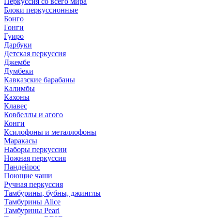
Перкуссия со всего мира
Блоки перкуссионные
Бонго
Гонги
Гуиро
Дарбуки
Детская перкуссия
Джембе
Думбеки
Кавказские барабаны
Калимбы
Кахоны
Клавес
Ковбеллы и агого
Конги
Ксилофоны и металлофоны
Маракасы
Наборы перкуссии
Ножная перкуссия
Пандейрос
Поющие чаши
Ручная перкуссия
Тамбурины, бубны, джинглы
Тамбурины Alice
Тамбурины Pearl