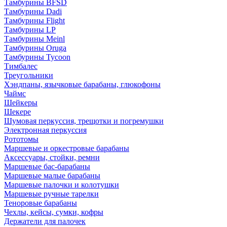
Тамбурины BFSD
Тамбурины Dadi
Тамбурины Flight
Тамбурины LP
Тамбурины Meinl
Тамбурины Oruga
Тамбурины Tycoon
Тимбалес
Треугольники
Хэндпаны, язычковые барабаны, глюкофоны
Чаймс
Шейкеры
Шекере
Шумовая перкуссия, трещотки и погремушки
Электронная перкуссия
Рототомы
Маршевые и оркестровые барабаны
Аксессуары, стойки, ремни
Маршевые бас-барабаны
Маршевые малые барабаны
Маршевые палочки и колотушки
Маршевые ручные тарелки
Теноровые барабаны
Чехлы, кейсы, сумки, кофры
Держатели для палочек