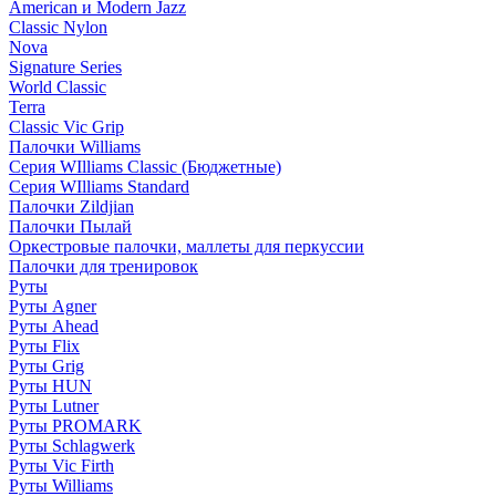
American и Modern Jazz
Classic Nylon
Nova
Signature Series
World Classic
Terra
Classic Vic Grip
Палочки Williams
Серия WIlliams Classic (Бюджетные)
Серия WIlliams Standard
Палочки Zildjian
Палочки Пылай
Оркестровые палочки, маллеты для перкуссии
Палочки для тренировок
Руты
Руты Agner
Руты Ahead
Руты Flix
Руты Grig
Руты HUN
Руты Lutner
Руты PROMARK
Руты Schlagwerk
Руты Vic Firth
Руты Williams