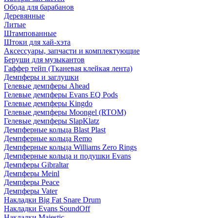
Обода для барабанов
Деревянные
Литые
Штампованные
Штоки для хай-хэта
Аксессуары, запчасти и комплектующие
Беруши для музыкантов
Гаффер тейп (Тканевая клейкая лента)
Демпферы и заглушки
Гелевые демпферы Ahead
Гелевые демпферы Evans EQ Pods
Гелевые демпферы Kingdo
Гелевые демпферы Moongel (RTOM)
Гелевые демпферы SlapKlatz
Демпферные кольца Blast Plast
Демпферные кольца Remo
Демпферные кольца Williams Zero Rings
Демпферные кольца и подушки Evans
Демпферы Gibraltar
Демпферы Meinl
Демпферы Peace
Демпферы Vater
Накладки Big Fat Snare Drum
Накладки Evans SoundOff
Накладки Majestic