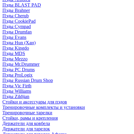
Пэды BLAST PAD
Пэды Brahner
Пэды Cherub
Пэды CookiePad
Пэды Cympad
Пэды Drumfan
Пэды Evans
Пэды Hun (Хан)
Пэды Kingdo
Пэды MDS
Пэды Mezzo
Пэды Mr.Drummer
Пэды PC Drums
Пэды ProLogix
Пэды Russian Drum Shop
Пэды Vic Firth
Пэды Williams
Пэды Zildjian
Стойки и аксессуары для пэдов
Тренировочные комплекты и установки
Тренировочные тарелки
Стойки, рамы и крепления
Держатели для ковбела
Держатели для тарелок