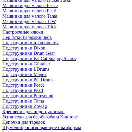
Машинки для малого Nickelworks
Машинки для малого Peace
Машинки для малого Pearl
Машинки для малого Tama
Машинки для малого TJW
Машинки для малого Trick
Настроечные ключи
Перчатки барабанщиков
Подструнники и крепления
Подструнники Dixon
Подструнники Drum Gear
Подструнники Fat Cat Snappy Snares
Подструнники Gibraltar
Подструнники LDrums
Подструнники Mapex
Подструнники PC Drums
Подструнники Peace
Подструнники Pearl
Подструнники Puresound
Подструнники Tama
Подструнники Zowag
Крепления для подструнников
Усилители для бас-барабана Кикпорт
Цепочки для тарелок
Шумо\вибропоглощающие платформы