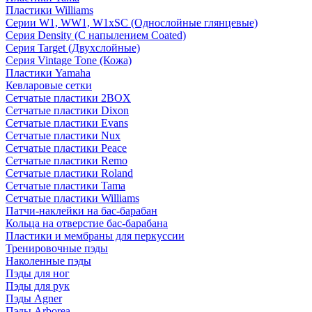
Пластики Williams
Серии W1, WW1, W1xSC (Однослойные глянцевые)
Серия Density (C напылением Coated)
Серия Target (Двухслойные)
Серия Vintage Tone (Кожа)
Пластики Yamaha
Кевларовые сетки
Сетчатые пластики 2BOX
Сетчатые пластики Dixon
Сетчатые пластики Evans
Сетчатые пластики Nux
Сетчатые пластики Peace
Сетчатые пластики Remo
Сетчатые пластики Roland
Сетчатые пластики Tama
Сетчатые пластики Williams
Патчи-наклейки на бас-барабан
Кольца на отверстие бас-барабана
Пластики и мембраны для перкуссии
Тренировочные пэды
Наколенные пэды
Пэды для ног
Пэды для рук
Пэды Agner
Пэды Arborea