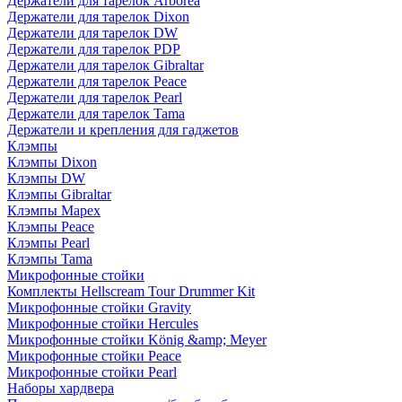
Держатели для тарелок Arborea
Держатели для тарелок Dixon
Держатели для тарелок DW
Держатели для тарелок PDP
Держатели для тарелок Gibraltar
Держатели для тарелок Peace
Держатели для тарелок Pearl
Держатели для тарелок Tama
Держатели и крепления для гаджетов
Клэмпы
Клэмпы Dixon
Клэмпы DW
Клэмпы Gibraltar
Клэмпы Mapex
Клэмпы Peace
Клэмпы Pearl
Клэмпы Tama
Микрофонные стойки
Комплекты Hellscream Tour Drummer Kit
Микрофонные стойки Gravity
Микрофонные стойки Hercules
Микрофонные стойки König &amp; Meyer
Микрофонные стойки Peace
Микрофонные стойки Pearl
Наборы хардвера