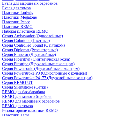
Evans для маршевых барабанов
Evans для томов
Пластики Ludwig
Пластики Megatone
Пластики Peace
Пластики REMO
Наборы пластиков REMO
Серия Ambassador (Однослойные)
Серия Colortone (Цветные)
Серия Controlled Sound (С пятаком)
Серия Diplomat (Резонаторные)
Серия Emperor (Двухслойные)
Серия Fiberskyn (Синтетическая кожа)
Серия Pinstripe (Двухслойные с кольцом)
Серия Powersonic (Двухслойные с кольцом)
Серия Powerstroke P3 (Однослойные с кольцом)
Серия Powerstroke P4, 77 (Двухслойные с кольцом)
Серия REMO UT
Серия Silentstroke (Сетки)
REMO для бас-барабана
REMO для малого барабана
REMO для маршевых барабанов
REMO для томов
Резонаторные пластики REMO
Пластики Tama