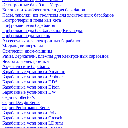
Электронные барабаны Yargo
Колонки и комбоусилители для барабанов
Пэды, тарелки, контроллеры для электронных барабанов
Контроллеры и пэды хай-хэта
Цифровые пэды барабанов
Цифровые пэды бас-барабана (Кик-пэды)
Цифровые пэды тарелок
Аксессуары для электронных барабанов
Модули, конвертеры
Сэмплеры, драм-машины
Рамы, держатели, клэмпы для электронных барабанов
Чехлы для электроники
Акустические барабаны
Барабанные установки Arcanum
Барабанные установки Brahner
Барабанные установки DDS
Барабанные установки Dixon
Барабанные установки DW
Серия Collector's
Серия Design Series
Серия Performance Series
Барабанные установки Foix
Барабанные установки Gretsch
Барабанные установки LDrums