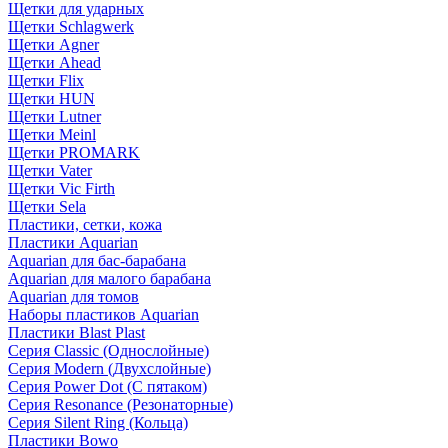
Щетки для ударных
Щетки Schlagwerk
Щетки Agner
Щетки Ahead
Щетки Flix
Щетки HUN
Щетки Lutner
Щетки Meinl
Щетки PROMARK
Щетки Vater
Щетки Vic Firth
Щетки Sela
Пластики, сетки, кожа
Пластики Aquarian
Aquarian для бас-барабана
Aquarian для малого барабана
Aquarian для томов
Наборы пластиков Aquarian
Пластики Blast Plast
Серия Classic (Однослойные)
Серия Modern (Двухслойные)
Серия Power Dot (С пятаком)
Серия Resonance (Резонаторные)
Серия Silent Ring (Кольца)
Пластики Bowo