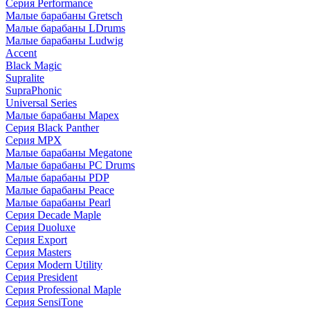
Серия Performance
Малые барабаны Gretsch
Малые барабаны LDrums
Малые барабаны Ludwig
Accent
Black Magic
Supralite
SupraPhonic
Universal Series
Малые барабаны Mapex
Серия Black Panther
Серия MPX
Малые барабаны Megatone
Малые барабаны PC Drums
Малые барабаны PDP
Малые барабаны Peace
Малые барабаны Pearl
Серия Decade Maple
Серия Duoluxe
Серия Export
Серия Masters
Серия Modern Utility
Серия President
Серия Professional Maple
Серия SensiTone