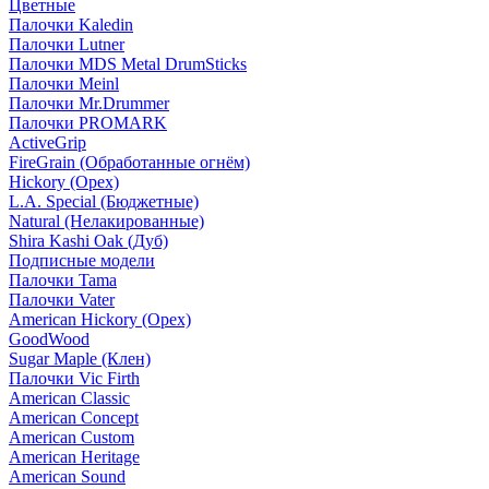
Цветные
Палочки Kaledin
Палочки Lutner
Палочки MDS Metal DrumSticks
Палочки Meinl
Палочки Mr.Drummer
Палочки PROMARK
ActiveGrip
FireGrain (Обработанные огнём)
Hickory (Орех)
L.A. Special (Бюджетные)
Natural (Нелакированные)
Shira Kashi Oak (Дуб)
Подписные модели
Палочки Tama
Палочки Vater
American Hickory (Орех)
GoodWood
Sugar Maple (Клен)
Палочки Vic Firth
American Classic
American Concept
American Custom
American Heritage
American Sound