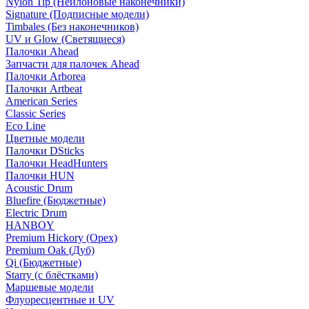
Nylon Tip (Нейлоновые наконечники)
Signature (Подписные модели)
Timbales (Без наконечников)
UV и Glow (Светящиеся)
Палочки Ahead
Запчасти для палочек Ahead
Палочки Arborea
Палочки Artbeat
American Series
Classic Series
Eco Line
Цветные модели
Палочки DSticks
Палочки HeadHunters
Палочки HUN
Acoustic Drum
Bluefire (Бюджетные)
Electric Drum
HANBOY
Premium Hickory (Орех)
Premium Oak (Дуб)
Qi (Бюджетные)
Starry (с блёстками)
Маршевые модели
Флуоресцентные и UV