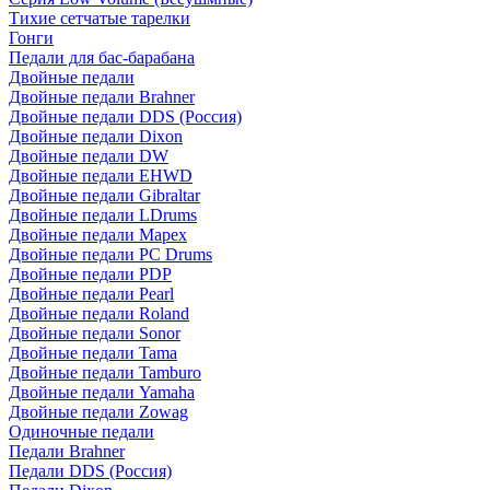
Тихие сетчатые тарелки
Гонги
Педали для бас-барабана
Двойные педали
Двойные педали Brahner
Двойные педали DDS (Россия)
Двойные педали Dixon
Двойные педали DW
Двойные педали EHWD
Двойные педали Gibraltar
Двойные педали LDrums
Двойные педали Mapex
Двойные педали PC Drums
Двойные педали PDP
Двойные педали Pearl
Двойные педали Roland
Двойные педали Sonor
Двойные педали Tama
Двойные педали Tamburo
Двойные педали Yamaha
Двойные педали Zowag
Одиночные педали
Педали Brahner
Педали DDS (Россия)