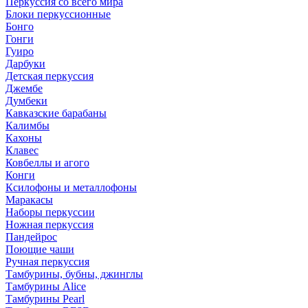
Перкуссия со всего мира
Блоки перкуссионные
Бонго
Гонги
Гуиро
Дарбуки
Детская перкуссия
Джембе
Думбеки
Кавказские барабаны
Калимбы
Кахоны
Клавес
Ковбеллы и агого
Конги
Ксилофоны и металлофоны
Маракасы
Наборы перкуссии
Ножная перкуссия
Пандейрос
Поющие чаши
Ручная перкуссия
Тамбурины, бубны, джинглы
Тамбурины Alice
Тамбурины Pearl