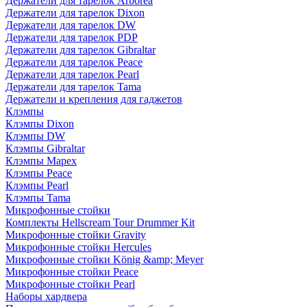
Держатели для тарелок Arborea
Держатели для тарелок Dixon
Держатели для тарелок DW
Держатели для тарелок PDP
Держатели для тарелок Gibraltar
Держатели для тарелок Peace
Держатели для тарелок Pearl
Держатели для тарелок Tama
Держатели и крепления для гаджетов
Клэмпы
Клэмпы Dixon
Клэмпы DW
Клэмпы Gibraltar
Клэмпы Mapex
Клэмпы Peace
Клэмпы Pearl
Клэмпы Tama
Микрофонные стойки
Комплекты Hellscream Tour Drummer Kit
Микрофонные стойки Gravity
Микрофонные стойки Hercules
Микрофонные стойки König &amp; Meyer
Микрофонные стойки Peace
Микрофонные стойки Pearl
Наборы хардвера