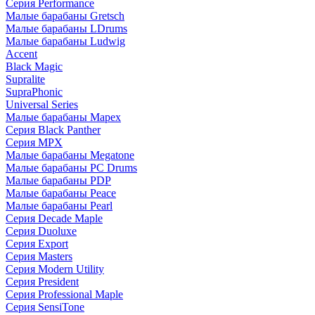
Серия Performance
Малые барабаны Gretsch
Малые барабаны LDrums
Малые барабаны Ludwig
Accent
Black Magic
Supralite
SupraPhonic
Universal Series
Малые барабаны Mapex
Серия Black Panther
Серия MPX
Малые барабаны Megatone
Малые барабаны PC Drums
Малые барабаны PDP
Малые барабаны Peace
Малые барабаны Pearl
Серия Decade Maple
Серия Duoluxe
Серия Export
Серия Masters
Серия Modern Utility
Серия President
Серия Professional Maple
Серия SensiTone