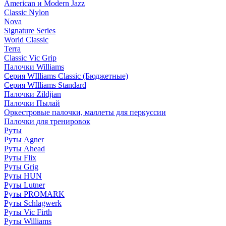
American и Modern Jazz
Classic Nylon
Nova
Signature Series
World Classic
Terra
Classic Vic Grip
Палочки Williams
Серия WIlliams Classic (Бюджетные)
Серия WIlliams Standard
Палочки Zildjian
Палочки Пылай
Оркестровые палочки, маллеты для перкуссии
Палочки для тренировок
Руты
Руты Agner
Руты Ahead
Руты Flix
Руты Grig
Руты HUN
Руты Lutner
Руты PROMARK
Руты Schlagwerk
Руты Vic Firth
Руты Williams