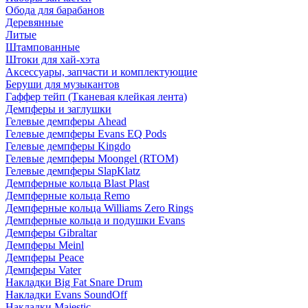
Обода для барабанов
Деревянные
Литые
Штампованные
Штоки для хай-хэта
Аксессуары, запчасти и комплектующие
Беруши для музыкантов
Гаффер тейп (Тканевая клейкая лента)
Демпферы и заглушки
Гелевые демпферы Ahead
Гелевые демпферы Evans EQ Pods
Гелевые демпферы Kingdo
Гелевые демпферы Moongel (RTOM)
Гелевые демпферы SlapKlatz
Демпферные кольца Blast Plast
Демпферные кольца Remo
Демпферные кольца Williams Zero Rings
Демпферные кольца и подушки Evans
Демпферы Gibraltar
Демпферы Meinl
Демпферы Peace
Демпферы Vater
Накладки Big Fat Snare Drum
Накладки Evans SoundOff
Накладки Majestic