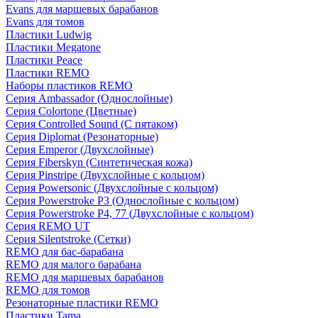
Evans для маршевых барабанов
Evans для томов
Пластики Ludwig
Пластики Megatone
Пластики Peace
Пластики REMO
Наборы пластиков REMO
Серия Ambassador (Однослойные)
Серия Colortone (Цветные)
Серия Controlled Sound (С пятаком)
Серия Diplomat (Резонаторные)
Серия Emperor (Двухслойные)
Серия Fiberskyn (Синтетическая кожа)
Серия Pinstripe (Двухслойные с кольцом)
Серия Powersonic (Двухслойные с кольцом)
Серия Powerstroke P3 (Однослойные с кольцом)
Серия Powerstroke P4, 77 (Двухслойные с кольцом)
Серия REMO UT
Серия Silentstroke (Сетки)
REMO для бас-барабана
REMO для малого барабана
REMO для маршевых барабанов
REMO для томов
Резонаторные пластики REMO
Пластики Tama