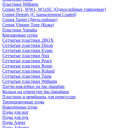
Пластики Williams
Серии W1, WW1, W1xSC (Однослойные глянцевые)
Серия Density (C напылением Coated)
Серия Target (Двухслойные)
Серия Vintage Tone (Кожа)
Пластики Yamaha
Кевларовые сетки
Сетчатые пластики 2BOX
Сетчатые пластики Dixon
Сетчатые пластики Evans
Сетчатые пластики Nux
Сетчатые пластики Peace
Сетчатые пластики Remo
Сетчатые пластики Roland
Сетчатые пластики Tama
Сетчатые пластики Williams
Патчи-наклейки на бас-барабан
Кольца на отверстие бас-барабана
Пластики и мембраны для перкуссии
Тренировочные пэды
Наколенные пэды
Пэды для ног
Пэды для рук
Пэды Agner
Пэды Arborea