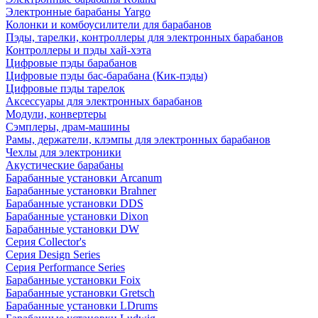
Электронные барабаны Yargo
Колонки и комбоусилители для барабанов
Пэды, тарелки, контроллеры для электронных барабанов
Контроллеры и пэды хай-хэта
Цифровые пэды барабанов
Цифровые пэды бас-барабана (Кик-пэды)
Цифровые пэды тарелок
Аксессуары для электронных барабанов
Модули, конвертеры
Сэмплеры, драм-машины
Рамы, держатели, клэмпы для электронных барабанов
Чехлы для электроники
Акустические барабаны
Барабанные установки Arcanum
Барабанные установки Brahner
Барабанные установки DDS
Барабанные установки Dixon
Барабанные установки DW
Серия Collector's
Серия Design Series
Серия Performance Series
Барабанные установки Foix
Барабанные установки Gretsch
Барабанные установки LDrums