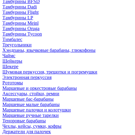
Тамбурины BFSD
Тамбурины Dadi
Тамбурины Flight
Тамбурины LP
Тамбурины Meinl
Тамбурины Oruga
Тамбурины Tycoon
Тимбалес
Треугольники
Хэндпаны, язычковые барабаны, глюкофоны
Чаймс
Шейкеры
Шекере
Шумовая перкуссия, трещотки и погремушки
Электронная перкуссия
Рототомы
Маршевые и оркестровые барабаны
Аксессуары, стойки, ремни
Маршевые бас-барабаны
Маршевые малые барабаны
Маршевые палочки и колотушки
Маршевые ручные тарелки
Теноровые барабаны
Чехлы, кейсы, сумки, кофры
Держатели для палочек