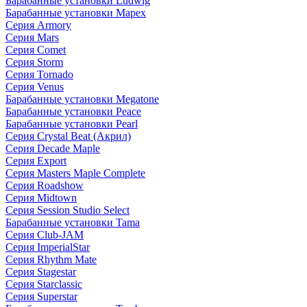
Барабанные установки Ludwig
Барабанные установки Mapex
Серия Armory
Серия Mars
Серия Comet
Серия Storm
Серия Tornado
Серия Venus
Барабанные установки Megatone
Барабанные установки Peace
Барабанные установки Pearl
Серия Crystal Beat (Акрил)
Серия Decade Maple
Серия Export
Серия Masters Maple Complete
Серия Roadshow
Серия Midtown
Серия Session Studio Select
Барабанные установки Tama
Серия Club-JAM
Серия ImperialStar
Серия Rhythm Mate
Серия Stagestar
Серия Starclassic
Серия Superstar