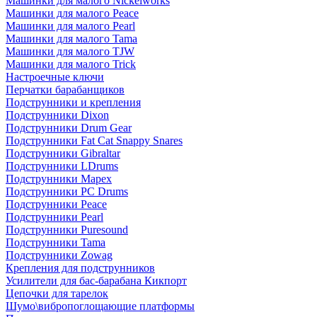
Машинки для малого Nickelworks
Машинки для малого Peace
Машинки для малого Pearl
Машинки для малого Tama
Машинки для малого TJW
Машинки для малого Trick
Настроечные ключи
Перчатки барабанщиков
Подструнники и крепления
Подструнники Dixon
Подструнники Drum Gear
Подструнники Fat Cat Snappy Snares
Подструнники Gibraltar
Подструнники LDrums
Подструнники Mapex
Подструнники PC Drums
Подструнники Peace
Подструнники Pearl
Подструнники Puresound
Подструнники Tama
Подструнники Zowag
Крепления для подструнников
Усилители для бас-барабана Кикпорт
Цепочки для тарелок
Шумо\вибропоглощающие платформы