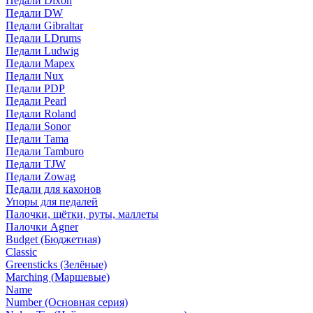
Педали Dixon
Педали DW
Педали Gibraltar
Педали LDrums
Педали Ludwig
Педали Mapex
Педали Nux
Педали PDP
Педали Pearl
Педали Roland
Педали Sonor
Педали Tama
Педали Tamburo
Педали TJW
Педали Zowag
Педали для кахонов
Упоры для педалей
Палочки, щётки, руты, маллеты
Палочки Agner
Budget (Бюджетная)
Classic
Greensticks (Зелёные)
Marching (Маршевые)
Name
Number (Основная серия)