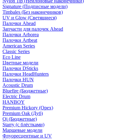
Nylon Tip (Нейлоновые наконечники)
Signature (Подписные модели)
Timbales (Без наконечников)
UV и Glow (Светящиеся)
Палочки Ahead
Запчасти для палочек Ahead
Палочки Arborea
Палочки Artbeat
American Series
Classic Series
Eco Line
Цветные модели
Палочки DSticks
Палочки HeadHunters
Палочки HUN
Acoustic Drum
Bluefire (Бюджетные)
Electric Drum
HANBOY
Premium Hickory (Орех)
Premium Oak (Дуб)
Qi (Бюджетные)
Starry (с блёстками)
Маршевые модели
Флуоресцентные и UV