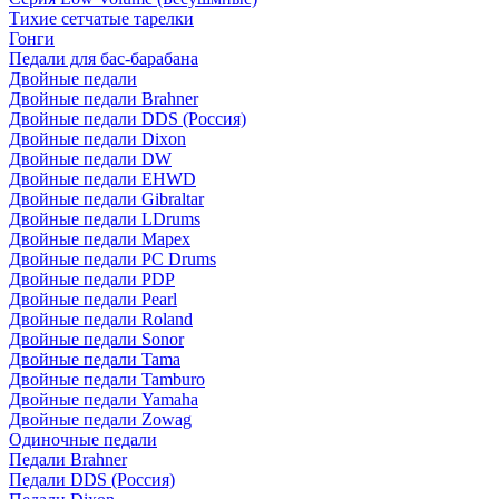
Тихие сетчатые тарелки
Гонги
Педали для бас-барабана
Двойные педали
Двойные педали Brahner
Двойные педали DDS (Россия)
Двойные педали Dixon
Двойные педали DW
Двойные педали EHWD
Двойные педали Gibraltar
Двойные педали LDrums
Двойные педали Mapex
Двойные педали PC Drums
Двойные педали PDP
Двойные педали Pearl
Двойные педали Roland
Двойные педали Sonor
Двойные педали Tama
Двойные педали Tamburo
Двойные педали Yamaha
Двойные педали Zowag
Одиночные педали
Педали Brahner
Педали DDS (Россия)