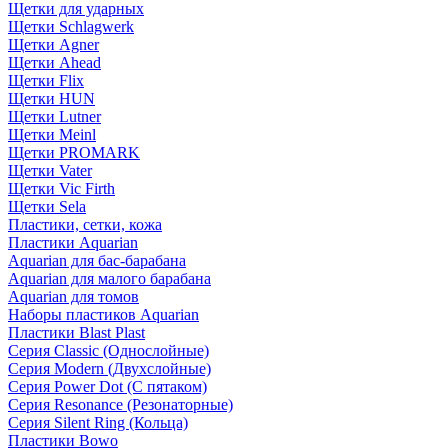
Щетки для ударных
Щетки Schlagwerk
Щетки Agner
Щетки Ahead
Щетки Flix
Щетки HUN
Щетки Lutner
Щетки Meinl
Щетки PROMARK
Щетки Vater
Щетки Vic Firth
Щетки Sela
Пластики, сетки, кожа
Пластики Aquarian
Aquarian для бас-барабана
Aquarian для малого барабана
Aquarian для томов
Наборы пластиков Aquarian
Пластики Blast Plast
Серия Classic (Однослойные)
Серия Modern (Двухслойные)
Серия Power Dot (С пятаком)
Серия Resonance (Резонаторные)
Серия Silent Ring (Кольца)
Пластики Bowo