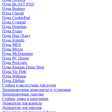
Пэды BLAST PAD
Пэды Brahner
Пэды Cherub
Пэды CookiePad
Пэды Cympad
Пэды Drumfan
Пэды Evans
Пэды Hun (Хан)
Пэды Kingdo
Пэды MDS
Пэды Mezzo
Пэды Mr.Drummer
Пэды PC Drums
Пэды ProLogix
Пэды Russian Drum Shop
Пэды Vic Firth
Пэды Williams
Пэды Zildjian
Стойки и аксессуары для пэдов
Тренировочные комплекты и установки
Тренировочные тарелки
Стойки, рамы и крепления
Держатели для ковбела
Держатели для тарелок