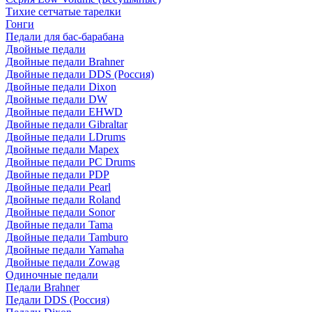
Тихие сетчатые тарелки
Гонги
Педали для бас-барабана
Двойные педали
Двойные педали Brahner
Двойные педали DDS (Россия)
Двойные педали Dixon
Двойные педали DW
Двойные педали EHWD
Двойные педали Gibraltar
Двойные педали LDrums
Двойные педали Mapex
Двойные педали PC Drums
Двойные педали PDP
Двойные педали Pearl
Двойные педали Roland
Двойные педали Sonor
Двойные педали Tama
Двойные педали Tamburo
Двойные педали Yamaha
Двойные педали Zowag
Одиночные педали
Педали Brahner
Педали DDS (Россия)