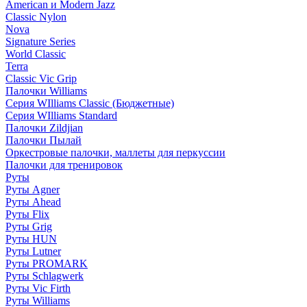
American и Modern Jazz
Classic Nylon
Nova
Signature Series
World Classic
Terra
Classic Vic Grip
Палочки Williams
Серия WIlliams Classic (Бюджетные)
Серия WIlliams Standard
Палочки Zildjian
Палочки Пылай
Оркестровые палочки, маллеты для перкуссии
Палочки для тренировок
Руты
Руты Agner
Руты Ahead
Руты Flix
Руты Grig
Руты HUN
Руты Lutner
Руты PROMARK
Руты Schlagwerk
Руты Vic Firth
Руты Williams