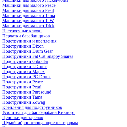
Машинки для малого Nickelworks
Машинки для малого Peace
Машинки для малого Pearl
Машинки для малого Tama
Машинки для малого TJW
Машинки для малого Trick
Настроечные ключи
Перчатки барабанщиков
Подструнники и крепления
Подструнники Dixon
Подструнники Drum Gear
Подструнники Fat Cat Snappy Snares
Подструнники Gibraltar
Подструнники LDrums
Подструнники Mapex
Подструнники PC Drums
Подструнники Peace
Подструнники Pearl
Подструнники Puresound
Подструнники Tama
Подструнники Zowag
Крепления для подструнников
Усилители для бас-барабана Кикпорт
Цепочки для тарелок
Шумо\вибропоглощающие платформы