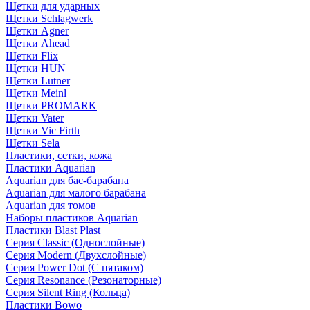
Щетки для ударных
Щетки Schlagwerk
Щетки Agner
Щетки Ahead
Щетки Flix
Щетки HUN
Щетки Lutner
Щетки Meinl
Щетки PROMARK
Щетки Vater
Щетки Vic Firth
Щетки Sela
Пластики, сетки, кожа
Пластики Aquarian
Aquarian для бас-барабана
Aquarian для малого барабана
Aquarian для томов
Наборы пластиков Aquarian
Пластики Blast Plast
Серия Classic (Однослойные)
Серия Modern (Двухслойные)
Серия Power Dot (С пятаком)
Серия Resonance (Резонаторные)
Серия Silent Ring (Кольца)
Пластики Bowo