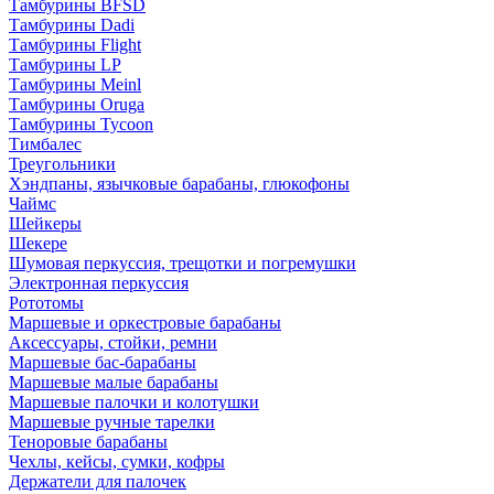
Тамбурины BFSD
Тамбурины Dadi
Тамбурины Flight
Тамбурины LP
Тамбурины Meinl
Тамбурины Oruga
Тамбурины Tycoon
Тимбалес
Треугольники
Хэндпаны, язычковые барабаны, глюкофоны
Чаймс
Шейкеры
Шекере
Шумовая перкуссия, трещотки и погремушки
Электронная перкуссия
Рототомы
Маршевые и оркестровые барабаны
Аксессуары, стойки, ремни
Маршевые бас-барабаны
Маршевые малые барабаны
Маршевые палочки и колотушки
Маршевые ручные тарелки
Теноровые барабаны
Чехлы, кейсы, сумки, кофры
Держатели для палочек