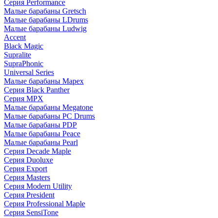
Серия Performance
Малые барабаны Gretsch
Малые барабаны LDrums
Малые барабаны Ludwig
Accent
Black Magic
Supralite
SupraPhonic
Universal Series
Малые барабаны Mapex
Серия Black Panther
Серия MPX
Малые барабаны Megatone
Малые барабаны PC Drums
Малые барабаны PDP
Малые барабаны Peace
Малые барабаны Pearl
Серия Decade Maple
Серия Duoluxe
Серия Export
Серия Masters
Серия Modern Utility
Серия President
Серия Professional Maple
Серия SensiTone