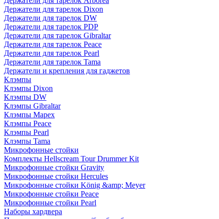
Держатели для тарелок Arborea
Держатели для тарелок Dixon
Держатели для тарелок DW
Держатели для тарелок PDP
Держатели для тарелок Gibraltar
Держатели для тарелок Peace
Держатели для тарелок Pearl
Держатели для тарелок Tama
Держатели и крепления для гаджетов
Клэмпы
Клэмпы Dixon
Клэмпы DW
Клэмпы Gibraltar
Клэмпы Mapex
Клэмпы Peace
Клэмпы Pearl
Клэмпы Tama
Микрофонные стойки
Комплекты Hellscream Tour Drummer Kit
Микрофонные стойки Gravity
Микрофонные стойки Hercules
Микрофонные стойки König &amp; Meyer
Микрофонные стойки Peace
Микрофонные стойки Pearl
Наборы хардвера