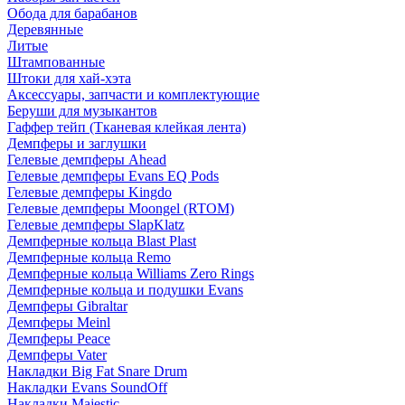
Обода для барабанов
Деревянные
Литые
Штампованные
Штоки для хай-хэта
Аксессуары, запчасти и комплектующие
Беруши для музыкантов
Гаффер тейп (Тканевая клейкая лента)
Демпферы и заглушки
Гелевые демпферы Ahead
Гелевые демпферы Evans EQ Pods
Гелевые демпферы Kingdo
Гелевые демпферы Moongel (RTOM)
Гелевые демпферы SlapKlatz
Демпферные кольца Blast Plast
Демпферные кольца Remo
Демпферные кольца Williams Zero Rings
Демпферные кольца и подушки Evans
Демпферы Gibraltar
Демпферы Meinl
Демпферы Peace
Демпферы Vater
Накладки Big Fat Snare Drum
Накладки Evans SoundOff
Накладки Majestic