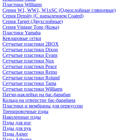
Пластики Williams
Серии W1, WW1, W1xSC (Однослойные глянцевые)
Серия Density (C напылением Coated)
Серия Target (Двухслойные)
Серия Vintage Tone (Кожа)
Пластики Yamaha
Кевларовые сетки
Сетчатые пластики 2BOX
Сетчатые пластики Dixon
Сетчатые пластики Evans
Сетчатые пластики Nux
Сетчатые пластики Peace
Сетчатые пластики Remo
Сетчатые пластики Roland
Сетчатые пластики Tama
Сетчатые пластики Williams
Патчи-наклейки на бас-барабан
Кольца на отверстие бас-барабана
Пластики и мембраны для перкуссии
Тренировочные пэды
Наколенные пэды
Пэды для ног
Пэды для рук
Пэды Agner
Пэды Arborea