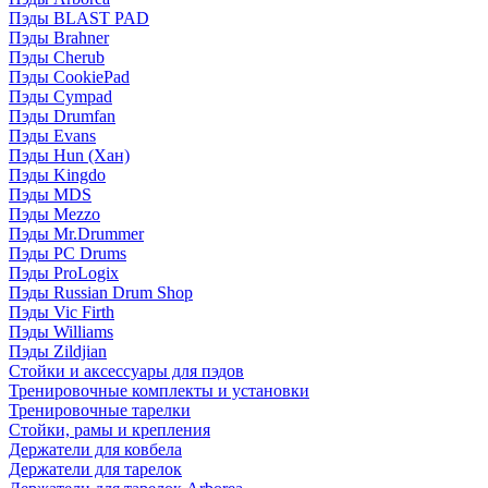
Пэды BLAST PAD
Пэды Brahner
Пэды Cherub
Пэды CookiePad
Пэды Cympad
Пэды Drumfan
Пэды Evans
Пэды Hun (Хан)
Пэды Kingdo
Пэды MDS
Пэды Mezzo
Пэды Mr.Drummer
Пэды PC Drums
Пэды ProLogix
Пэды Russian Drum Shop
Пэды Vic Firth
Пэды Williams
Пэды Zildjian
Стойки и аксессуары для пэдов
Тренировочные комплекты и установки
Тренировочные тарелки
Стойки, рамы и крепления
Держатели для ковбела
Держатели для тарелок