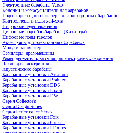
Электронные барабаны Yargo
Колонки и комбоусилители для барабанов
Пэды, тарелки, контроллеры для электронных барабанов
Контроллеры и пэды хай-хэта
Цифровые пэды барабанов
Цифровые пэды бас-барабана (Кик-пэды)
Цифровые пэды тарелок
Аксессуары для электронных барабанов
Модули, конвертеры
Сэмплеры, драм-машины
Рамы, держатели, клэмпы для электронных барабанов
Чехлы для электроники
Акустические барабаны
Барабанные установки Arcanum
Барабанные установки Brahner
Барабанные установки DDS
Барабанные установки Dixon
Барабанные установки DW
Серия Collector's
Серия Design Series
Серия Performance Series
Барабанные установки Foix
Барабанные установки Gretsch
Барабанные установки LDrums