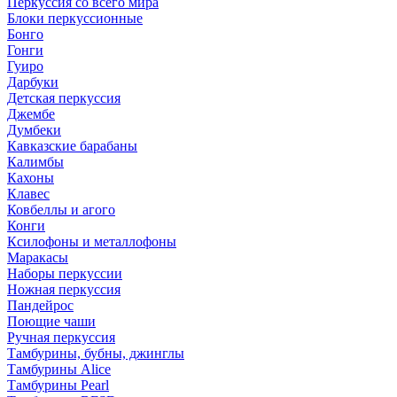
Перкуссия со всего мира
Блоки перкуссионные
Бонго
Гонги
Гуиро
Дарбуки
Детская перкуссия
Джембе
Думбеки
Кавказские барабаны
Калимбы
Кахоны
Клавес
Ковбеллы и агого
Конги
Ксилофоны и металлофоны
Маракасы
Наборы перкуссии
Ножная перкуссия
Пандейрос
Поющие чаши
Ручная перкуссия
Тамбурины, бубны, джинглы
Тамбурины Alice
Тамбурины Pearl