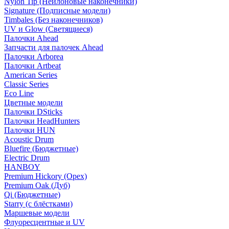
Nylon Tip (Нейлоновые наконечники)
Signature (Подписные модели)
Timbales (Без наконечников)
UV и Glow (Светящиеся)
Палочки Ahead
Запчасти для палочек Ahead
Палочки Arborea
Палочки Artbeat
American Series
Classic Series
Eco Line
Цветные модели
Палочки DSticks
Палочки HeadHunters
Палочки HUN
Acoustic Drum
Bluefire (Бюджетные)
Electric Drum
HANBOY
Premium Hickory (Орех)
Premium Oak (Дуб)
Qi (Бюджетные)
Starry (с блёстками)
Маршевые модели
Флуоресцентные и UV