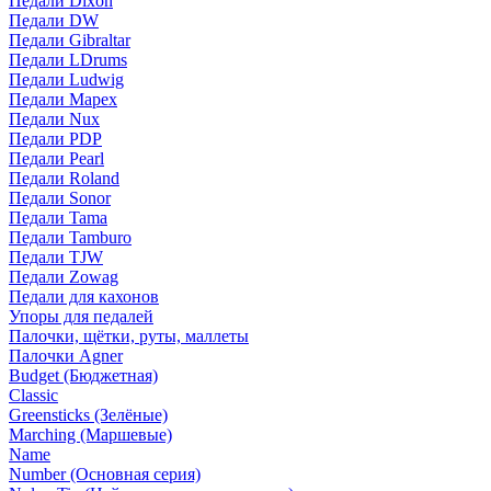
Педали Dixon
Педали DW
Педали Gibraltar
Педали LDrums
Педали Ludwig
Педали Mapex
Педали Nux
Педали PDP
Педали Pearl
Педали Roland
Педали Sonor
Педали Tama
Педали Tamburo
Педали TJW
Педали Zowag
Педали для кахонов
Упоры для педалей
Палочки, щётки, руты, маллеты
Палочки Agner
Budget (Бюджетная)
Classic
Greensticks (Зелёные)
Marching (Маршевые)
Name
Number (Основная серия)