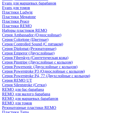
Evans для маршевых барабанов
Evans для томов
Пластики Ludwig
Пластики Megatone
Пластики Peace
Пластики REMO
Наборы пластиков REMO
Серия Ambassador (Однослойные)
Серия Colortone (Цветные)
Серия Controlled Sound (С пятаком)
Серия Diplomat (Резонаторные)
Серия Emperor (Двухслойные)
Серия Fiberskyn (Синтетическая кожа)
Серия Pinstripe (Двухслойные с кольцом)
Серия Powersonic (Двухслойные с кольцом)
Серия Powerstroke P3 (Однослойные с кольцом)
Серия Powerstroke P4, 77 (Двухслойные с кольцом)
Серия REMO UT
Серия Silentstroke (Сетки)
REMO для бас-барабана
REMO для малого барабана
REMO для маршевых барабанов
REMO для томов
Резонаторные пластики REMO
Пластики Tama