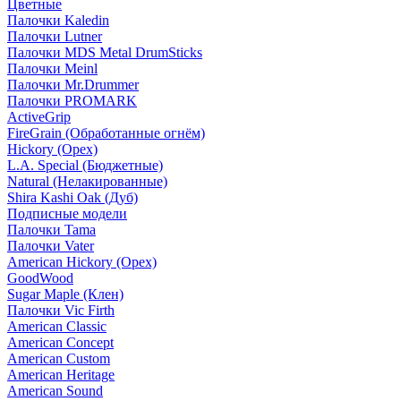
Цветные
Палочки Kaledin
Палочки Lutner
Палочки MDS Metal DrumSticks
Палочки Meinl
Палочки Mr.Drummer
Палочки PROMARK
ActiveGrip
FireGrain (Обработанные огнём)
Hickory (Орех)
L.A. Special (Бюджетные)
Natural (Нелакированные)
Shira Kashi Oak (Дуб)
Подписные модели
Палочки Tama
Палочки Vater
American Hickory (Орех)
GoodWood
Sugar Maple (Клен)
Палочки Vic Firth
American Classic
American Concept
American Custom
American Heritage
American Sound