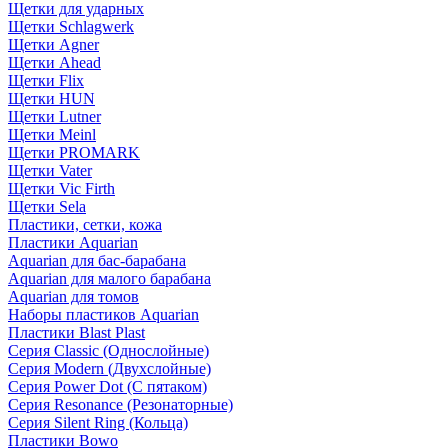
Щетки для ударных
Щетки Schlagwerk
Щетки Agner
Щетки Ahead
Щетки Flix
Щетки HUN
Щетки Lutner
Щетки Meinl
Щетки PROMARK
Щетки Vater
Щетки Vic Firth
Щетки Sela
Пластики, сетки, кожа
Пластики Aquarian
Aquarian для бас-барабана
Aquarian для малого барабана
Aquarian для томов
Наборы пластиков Aquarian
Пластики Blast Plast
Серия Classic (Однослойные)
Серия Modern (Двухслойные)
Серия Power Dot (С пятаком)
Серия Resonance (Резонаторные)
Серия Silent Ring (Кольца)
Пластики Bowo