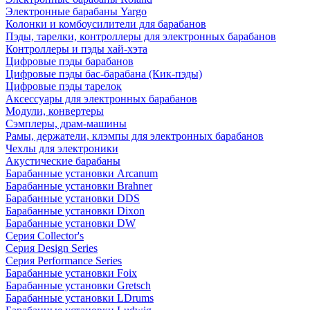
Электронные барабаны Yargo
Колонки и комбоусилители для барабанов
Пэды, тарелки, контроллеры для электронных барабанов
Контроллеры и пэды хай-хэта
Цифровые пэды барабанов
Цифровые пэды бас-барабана (Кик-пэды)
Цифровые пэды тарелок
Аксессуары для электронных барабанов
Модули, конвертеры
Сэмплеры, драм-машины
Рамы, держатели, клэмпы для электронных барабанов
Чехлы для электроники
Акустические барабаны
Барабанные установки Arcanum
Барабанные установки Brahner
Барабанные установки DDS
Барабанные установки Dixon
Барабанные установки DW
Серия Collector's
Серия Design Series
Серия Performance Series
Барабанные установки Foix
Барабанные установки Gretsch
Барабанные установки LDrums