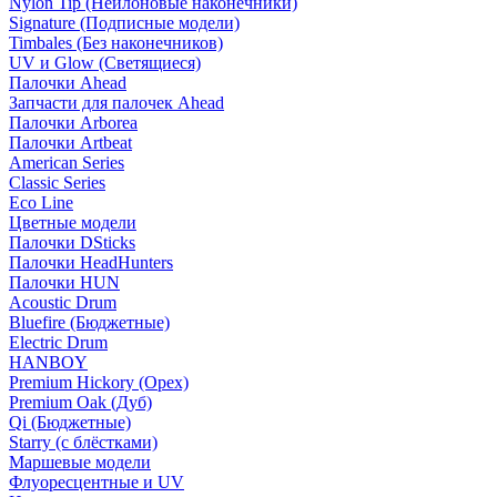
Nylon Tip (Нейлоновые наконечники)
Signature (Подписные модели)
Timbales (Без наконечников)
UV и Glow (Светящиеся)
Палочки Ahead
Запчасти для палочек Ahead
Палочки Arborea
Палочки Artbeat
American Series
Classic Series
Eco Line
Цветные модели
Палочки DSticks
Палочки HeadHunters
Палочки HUN
Acoustic Drum
Bluefire (Бюджетные)
Electric Drum
HANBOY
Premium Hickory (Орех)
Premium Oak (Дуб)
Qi (Бюджетные)
Starry (с блёстками)
Маршевые модели
Флуоресцентные и UV