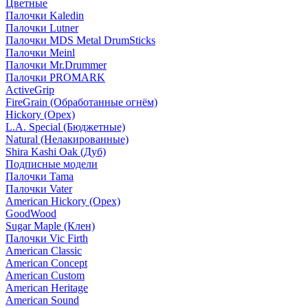
Цветные
Палочки Kaledin
Палочки Lutner
Палочки MDS Metal DrumSticks
Палочки Meinl
Палочки Mr.Drummer
Палочки PROMARK
ActiveGrip
FireGrain (Обработанные огнём)
Hickory (Орех)
L.A. Special (Бюджетные)
Natural (Нелакированные)
Shira Kashi Oak (Дуб)
Подписные модели
Палочки Tama
Палочки Vater
American Hickory (Орех)
GoodWood
Sugar Maple (Клен)
Палочки Vic Firth
American Classic
American Concept
American Custom
American Heritage
American Sound