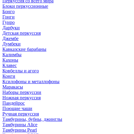
Перкуссия со всего мира
Блоки перкуссионные
Бонго
Гонги
Гуиро
Дарбуки
Детская перкуссия
Джембе
Думбеки
Кавказские барабаны
Калимбы
Кахоны
Клавес
Ковбеллы и агого
Конги
Ксилофоны и металлофоны
Маракасы
Наборы перкуссии
Ножная перкуссия
Пандейрос
Поющие чаши
Ручная перкуссия
Тамбурины, бубны, джинглы
Тамбурины Alice
Тамбурины Pearl