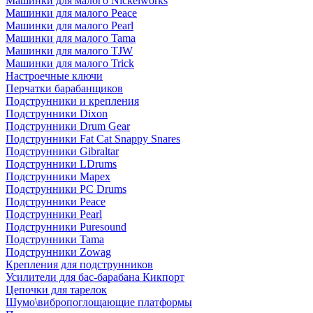
Машинки для малого Nickelworks
Машинки для малого Peace
Машинки для малого Pearl
Машинки для малого Tama
Машинки для малого TJW
Машинки для малого Trick
Настроечные ключи
Перчатки барабанщиков
Подструнники и крепления
Подструнники Dixon
Подструнники Drum Gear
Подструнники Fat Cat Snappy Snares
Подструнники Gibraltar
Подструнники LDrums
Подструнники Mapex
Подструнники PC Drums
Подструнники Peace
Подструнники Pearl
Подструнники Puresound
Подструнники Tama
Подструнники Zowag
Крепления для подструнников
Усилители для бас-барабана Кикпорт
Цепочки для тарелок
Шумо\вибропоглощающие платформы