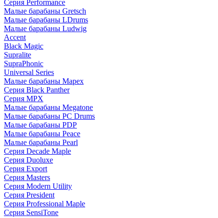
Серия Performance
Малые барабаны Gretsch
Малые барабаны LDrums
Малые барабаны Ludwig
Accent
Black Magic
Supralite
SupraPhonic
Universal Series
Малые барабаны Mapex
Серия Black Panther
Серия MPX
Малые барабаны Megatone
Малые барабаны PC Drums
Малые барабаны PDP
Малые барабаны Peace
Малые барабаны Pearl
Серия Decade Maple
Серия Duoluxe
Серия Export
Серия Masters
Серия Modern Utility
Серия President
Серия Professional Maple
Серия SensiTone