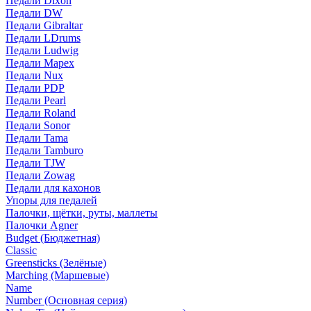
Педали Dixon
Педали DW
Педали Gibraltar
Педали LDrums
Педали Ludwig
Педали Mapex
Педали Nux
Педали PDP
Педали Pearl
Педали Roland
Педали Sonor
Педали Tama
Педали Tamburo
Педали TJW
Педали Zowag
Педали для кахонов
Упоры для педалей
Палочки, щётки, руты, маллеты
Палочки Agner
Budget (Бюджетная)
Classic
Greensticks (Зелёные)
Marching (Маршевые)
Name
Number (Основная серия)