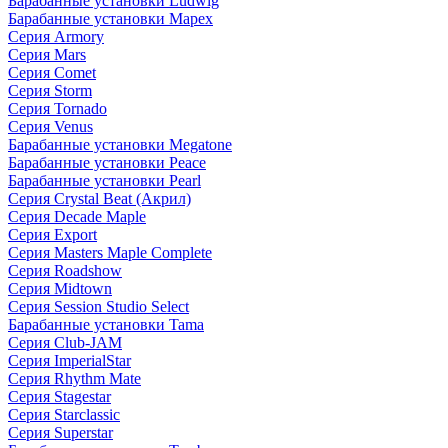
Барабанные установки Ludwig
Барабанные установки Mapex
Серия Armory
Серия Mars
Серия Comet
Серия Storm
Серия Tornado
Серия Venus
Барабанные установки Megatone
Барабанные установки Peace
Барабанные установки Pearl
Серия Crystal Beat (Акрил)
Серия Decade Maple
Серия Export
Серия Masters Maple Complete
Серия Roadshow
Серия Midtown
Серия Session Studio Select
Барабанные установки Tama
Серия Club-JAM
Серия ImperialStar
Серия Rhythm Mate
Серия Stagestar
Серия Starclassic
Серия Superstar