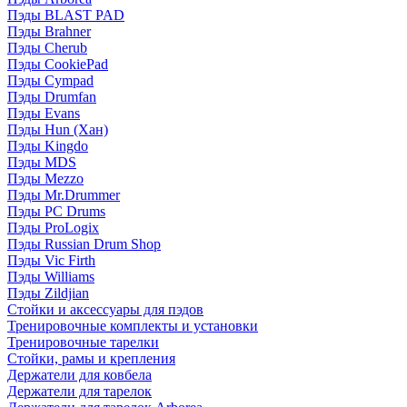
Пэды BLAST PAD
Пэды Brahner
Пэды Cherub
Пэды CookiePad
Пэды Cympad
Пэды Drumfan
Пэды Evans
Пэды Hun (Хан)
Пэды Kingdo
Пэды MDS
Пэды Mezzo
Пэды Mr.Drummer
Пэды PC Drums
Пэды ProLogix
Пэды Russian Drum Shop
Пэды Vic Firth
Пэды Williams
Пэды Zildjian
Стойки и аксессуары для пэдов
Тренировочные комплекты и установки
Тренировочные тарелки
Стойки, рамы и крепления
Держатели для ковбела
Держатели для тарелок