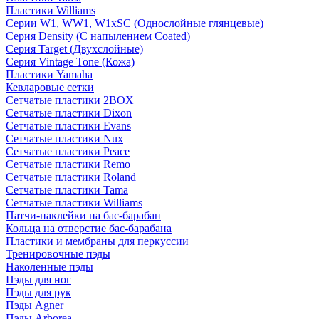
Пластики Williams
Серии W1, WW1, W1xSC (Однослойные глянцевые)
Серия Density (C напылением Coated)
Серия Target (Двухслойные)
Серия Vintage Tone (Кожа)
Пластики Yamaha
Кевларовые сетки
Сетчатые пластики 2BOX
Сетчатые пластики Dixon
Сетчатые пластики Evans
Сетчатые пластики Nux
Сетчатые пластики Peace
Сетчатые пластики Remo
Сетчатые пластики Roland
Сетчатые пластики Tama
Сетчатые пластики Williams
Патчи-наклейки на бас-барабан
Кольца на отверстие бас-барабана
Пластики и мембраны для перкуссии
Тренировочные пэды
Наколенные пэды
Пэды для ног
Пэды для рук
Пэды Agner
Пэды Arborea