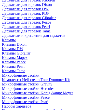
Держатели для тарелок Arborea
Держатели для тарелок Dixon
Держатели для тарелок DW
Держатели для тарелок PDP
Держатели для тарелок Gibraltar
Держатели для тарелок Peace
Держатели для тарелок Pearl
Держатели для тарелок Tama
Держатели и крепления для гаджетов
Клэмпы
Клэмпы Dixon
Клэмпы DW
Клэмпы Gibraltar
Клэмпы Mapex
Клэмпы Peace
Клэмпы Pearl
Клэмпы Tama
Микрофонные стойки
Комплекты Hellscream Tour Drummer Kit
Микрофонные стойки Gravity
Микрофонные стойки Hercules
Микрофонные стойки König &amp; Meyer
Микрофонные стойки Peace
Микрофонные стойки Pearl
Наборы хардвера