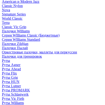
American и Modern Jazz
Classic Nylon
Nova
Signature Series
World Classic
Terra
Classic Vic Grip
Палочки Williams
Серия WIlliams Classic (Бюджетные)
Серия WIlliams Standard
Палочки Zildjian
Палочки Пылай
Оркестровые палочки, маллеты для перкуссии
Палочки для тренировок
Руты
Руты Agner
Руты Ahead
Руты Flix
Руты Grig
Руты HUN
Руты Lutner
Руты PROMARK
Руты Schlagwerk
Руты Vic Firth
Руты Williams