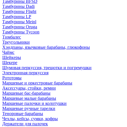
Тамбурины BFSD
Тамбурины Dadi
Тамбурины Flight
Тамбурины LP
Тамбурины Meinl
Тамбурины Oruga
Тамбурины Tycoon
Тимбалес
Треугольники
Хэндпаны, язычковые барабаны, глюкофоны
Чаймс
Шейкеры
Шекере
Шумовая перкуссия, трещотки и погремушки
Электронная перкуссия
Рототомы
Маршевые и оркестровые барабаны
Аксессуары, стойки, ремни
Маршевые бас-барабаны
Маршевые малые барабаны
Маршевые палочки и колотушки
Маршевые ручные тарелки
Теноровые барабаны
Чехлы, кейсы, сумки, кофры
Держатели для палочек