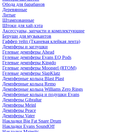
Обода для барабанов
Деревянные
Литые
Штампованные
Штоки для хай-хэта
Аксессуары, запчасти и комплектующие
Беруши для музыкантов
Гаффер тейп (Тканевая клейкая лента)
Демпферы и заглушки
Гелевые демпферы Ahead
Гелевые демпферы Evans EQ Pods
Гелевые демпферы Kingdo
Гелевые демпферы Moongel (RTOM)
Гелевые демпферы SlapKlatz
Демпферные кольца Blast Plast
Демпферные кольца Remo
Демпферные кольца Williams Zero Rings
Демпферные кольца и подушки Evans
Демпферы Gibraltar
Демпферы Meinl
Демпферы Peace
Демпферы Vater
Накладки Big Fat Snare Drum
Накладки Evans SoundOff
Накладки Majestic