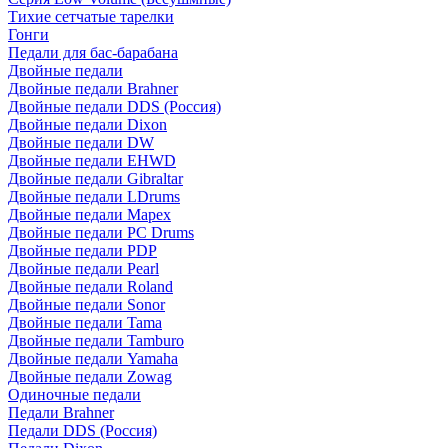
Тихие сетчатые тарелки
Гонги
Педали для бас-барабана
Двойные педали
Двойные педали Brahner
Двойные педали DDS (Россия)
Двойные педали Dixon
Двойные педали DW
Двойные педали EHWD
Двойные педали Gibraltar
Двойные педали LDrums
Двойные педали Mapex
Двойные педали PC Drums
Двойные педали PDP
Двойные педали Pearl
Двойные педали Roland
Двойные педали Sonor
Двойные педали Tama
Двойные педали Tamburo
Двойные педали Yamaha
Двойные педали Zowag
Одиночные педали
Педали Brahner
Педали DDS (Россия)