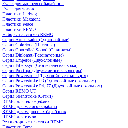
Evans для маршевых барабанов
Evans для томов
Пластики Ludwig
Пластики Megatone
Пластики Peace
Пластики REMO
Наборы пластиков REMO
Серия Ambassador (Однослойные)
Серия Colortone (Цветные)
Серия Controlled Sound (С пятаком)
Серия Diplomat (Резонаторные)
Серия Emperor (Двухслойные)
Серия Fiberskyn (Синтетическая кожа)
Серия Pinstripe (Двухслойные с кольцом)
Серия Powersonic (Двухслойные с кольцом)
Серия Powerstroke P3 (Однослойные с кольцом)
Серия Powerstroke P4, 77 (Двухслойные с кольцом)
Серия REMO UT
Серия Silentstroke (Сетки)
REMO для бас-барабана
REMO для малого барабана
REMO для маршевых барабанов
REMO для томов
Резонаторные пластики REMO
Пластики Tama