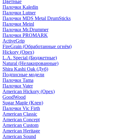
Цветные
Палочки Kaledin
Палочки Lutner
Палочки MDS Metal DrumSticks
Палочки Meinl
Палочки Mr.Drummer
Палочки PROMARK
ActiveGrip
FireGrain (Обработанные огнём)
Hickory (Орех)
L.A. Special (Бюджетные)
Natural (Нелакированные)
Shira Kashi Oak (Дуб)
Подписные модели
Палочки Tama
Палочки Vater
American Hickory (Орех)
GoodWood
Sugar Maple (Клен)
Палочки Vic Firth
American Classic
American Concept
American Custom
American Heritage
American Sound