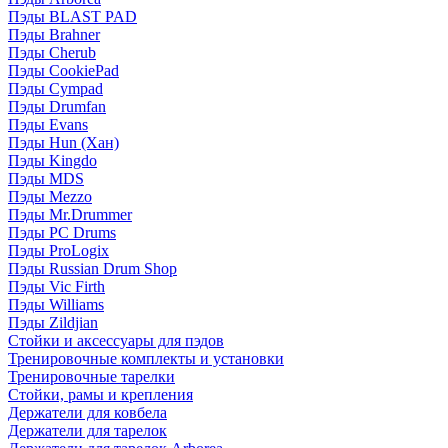
Пэды BLAST PAD
Пэды Brahner
Пэды Cherub
Пэды CookiePad
Пэды Cympad
Пэды Drumfan
Пэды Evans
Пэды Hun (Хан)
Пэды Kingdo
Пэды MDS
Пэды Mezzo
Пэды Mr.Drummer
Пэды PC Drums
Пэды ProLogix
Пэды Russian Drum Shop
Пэды Vic Firth
Пэды Williams
Пэды Zildjian
Стойки и аксессуары для пэдов
Тренировочные комплекты и установки
Тренировочные тарелки
Стойки, рамы и крепления
Держатели для ковбела
Держатели для тарелок