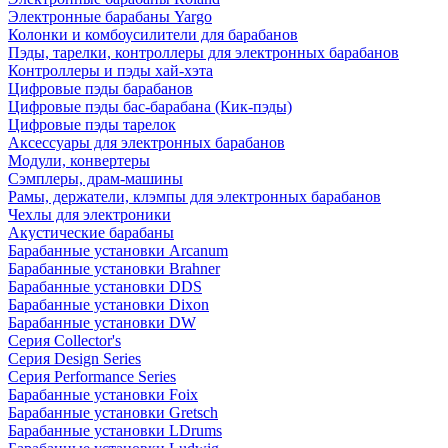
Электронные барабаны Yargo
Колонки и комбоусилители для барабанов
Пэды, тарелки, контроллеры для электронных барабанов
Контроллеры и пэды хай-хэта
Цифровые пэды барабанов
Цифровые пэды бас-барабана (Кик-пэды)
Цифровые пэды тарелок
Аксессуары для электронных барабанов
Модули, конвертеры
Сэмплеры, драм-машины
Рамы, держатели, клэмпы для электронных барабанов
Чехлы для электроники
Акустические барабаны
Барабанные установки Arcanum
Барабанные установки Brahner
Барабанные установки DDS
Барабанные установки Dixon
Барабанные установки DW
Серия Collector's
Серия Design Series
Серия Performance Series
Барабанные установки Foix
Барабанные установки Gretsch
Барабанные установки LDrums