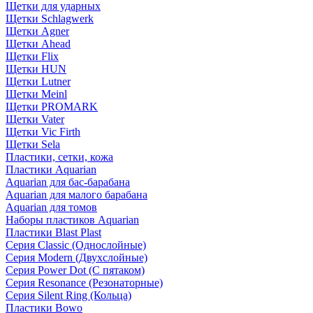
Щетки для ударных
Щетки Schlagwerk
Щетки Agner
Щетки Ahead
Щетки Flix
Щетки HUN
Щетки Lutner
Щетки Meinl
Щетки PROMARK
Щетки Vater
Щетки Vic Firth
Щетки Sela
Пластики, сетки, кожа
Пластики Aquarian
Aquarian для бас-барабана
Aquarian для малого барабана
Aquarian для томов
Наборы пластиков Aquarian
Пластики Blast Plast
Серия Classic (Однослойные)
Серия Modern (Двухслойные)
Серия Power Dot (С пятаком)
Серия Resonance (Резонаторные)
Серия Silent Ring (Кольца)
Пластики Bowo