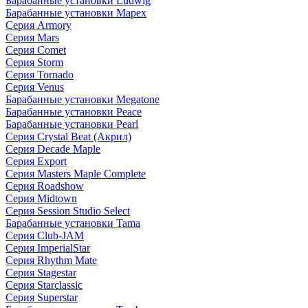
Барабанные установки Ludwig
Барабанные установки Mapex
Серия Armory
Серия Mars
Серия Comet
Серия Storm
Серия Tornado
Серия Venus
Барабанные установки Megatone
Барабанные установки Peace
Барабанные установки Pearl
Серия Crystal Beat (Акрил)
Серия Decade Maple
Серия Export
Серия Masters Maple Complete
Серия Roadshow
Серия Midtown
Серия Session Studio Select
Барабанные установки Tama
Серия Club-JAM
Серия ImperialStar
Серия Rhythm Mate
Серия Stagestar
Серия Starclassic
Серия Superstar