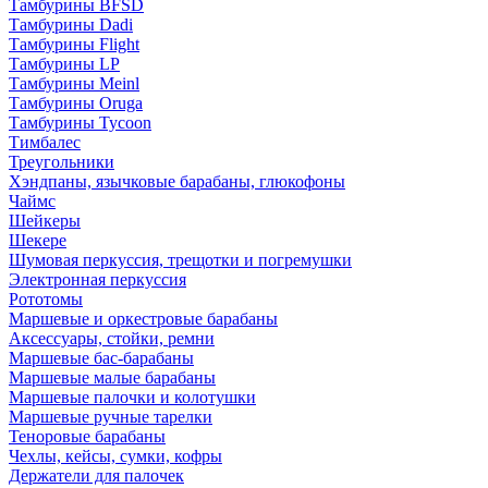
Тамбурины BFSD
Тамбурины Dadi
Тамбурины Flight
Тамбурины LP
Тамбурины Meinl
Тамбурины Oruga
Тамбурины Tycoon
Тимбалес
Треугольники
Хэндпаны, язычковые барабаны, глюкофоны
Чаймс
Шейкеры
Шекере
Шумовая перкуссия, трещотки и погремушки
Электронная перкуссия
Рототомы
Маршевые и оркестровые барабаны
Аксессуары, стойки, ремни
Маршевые бас-барабаны
Маршевые малые барабаны
Маршевые палочки и колотушки
Маршевые ручные тарелки
Теноровые барабаны
Чехлы, кейсы, сумки, кофры
Держатели для палочек