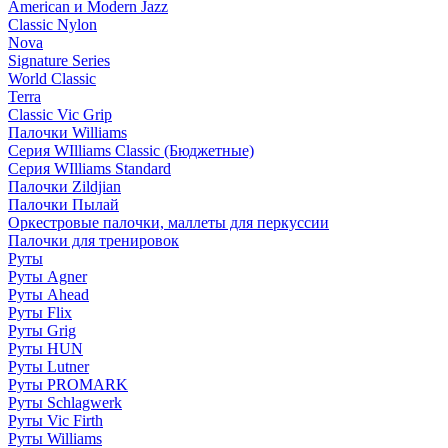
American и Modern Jazz
Classic Nylon
Nova
Signature Series
World Classic
Terra
Classic Vic Grip
Палочки Williams
Серия WIlliams Classic (Бюджетные)
Серия WIlliams Standard
Палочки Zildjian
Палочки Пылай
Оркестровые палочки, маллеты для перкуссии
Палочки для тренировок
Руты
Руты Agner
Руты Ahead
Руты Flix
Руты Grig
Руты HUN
Руты Lutner
Руты PROMARK
Руты Schlagwerk
Руты Vic Firth
Руты Williams