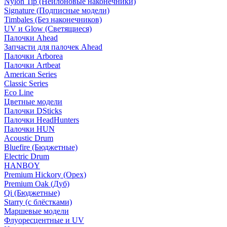
Nylon Tip (Нейлоновые наконечники)
Signature (Подписные модели)
Timbales (Без наконечников)
UV и Glow (Светящиеся)
Палочки Ahead
Запчасти для палочек Ahead
Палочки Arborea
Палочки Artbeat
American Series
Classic Series
Eco Line
Цветные модели
Палочки DSticks
Палочки HeadHunters
Палочки HUN
Acoustic Drum
Bluefire (Бюджетные)
Electric Drum
HANBOY
Premium Hickory (Орех)
Premium Oak (Дуб)
Qi (Бюджетные)
Starry (с блёстками)
Маршевые модели
Флуоресцентные и UV