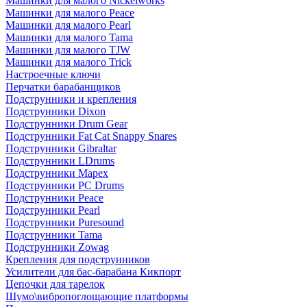
Машинки для малого Nickelworks
Машинки для малого Peace
Машинки для малого Pearl
Машинки для малого Tama
Машинки для малого TJW
Машинки для малого Trick
Настроечные ключи
Перчатки барабанщиков
Подструнники и крепления
Подструнники Dixon
Подструнники Drum Gear
Подструнники Fat Cat Snappy Snares
Подструнники Gibraltar
Подструнники LDrums
Подструнники Mapex
Подструнники PC Drums
Подструнники Peace
Подструнники Pearl
Подструнники Puresound
Подструнники Tama
Подструнники Zowag
Крепления для подструнников
Усилители для бас-барабана Кикпорт
Цепочки для тарелок
Шумо\вибропоглощающие платформы