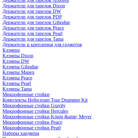
Держатели для тарелок Arborea
Держатели для тарелок Dixon
Держатели для тарелок DW
Держатели для тарелок PDP
Держатели для тарелок Gibraltar
Держатели для тарелок Peace
Держатели для тарелок Pearl
Держатели для тарелок Tama
Держатели и крепления для гаджетов
Клэмпы
Клэмпы Dixon
Клэмпы DW
Клэмпы Gibraltar
Клэмпы Mapex
Клэмпы Peace
Клэмпы Pearl
Клэмпы Tama
Микрофонные стойки
Комплекты Hellscream Tour Drummer Kit
Микрофонные стойки Gravity
Микрофонные стойки Hercules
Микрофонные стойки König &amp; Meyer
Микрофонные стойки Peace
Микрофонные стойки Pearl
Наборы хардвера