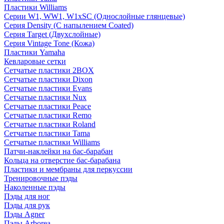
Пластики Williams
Серии W1, WW1, W1xSC (Однослойные глянцевые)
Серия Density (C напылением Coated)
Серия Target (Двухслойные)
Серия Vintage Tone (Кожа)
Пластики Yamaha
Кевларовые сетки
Сетчатые пластики 2BOX
Сетчатые пластики Dixon
Сетчатые пластики Evans
Сетчатые пластики Nux
Сетчатые пластики Peace
Сетчатые пластики Remo
Сетчатые пластики Roland
Сетчатые пластики Tama
Сетчатые пластики Williams
Патчи-наклейки на бас-барабан
Кольца на отверстие бас-барабана
Пластики и мембраны для перкуссии
Тренировочные пэды
Наколенные пэды
Пэды для ног
Пэды для рук
Пэды Agner
Пэды Arborea