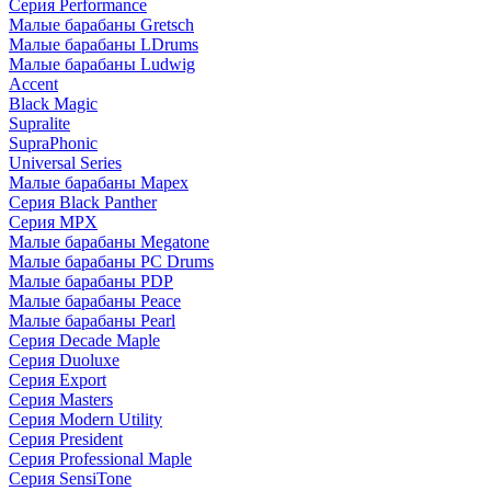
Серия Performance
Малые барабаны Gretsch
Малые барабаны LDrums
Малые барабаны Ludwig
Accent
Black Magic
Supralite
SupraPhonic
Universal Series
Малые барабаны Mapex
Серия Black Panther
Серия MPX
Малые барабаны Megatone
Малые барабаны PC Drums
Малые барабаны PDP
Малые барабаны Peace
Малые барабаны Pearl
Серия Decade Maple
Серия Duoluxe
Серия Export
Серия Masters
Серия Modern Utility
Серия President
Серия Professional Maple
Серия SensiTone