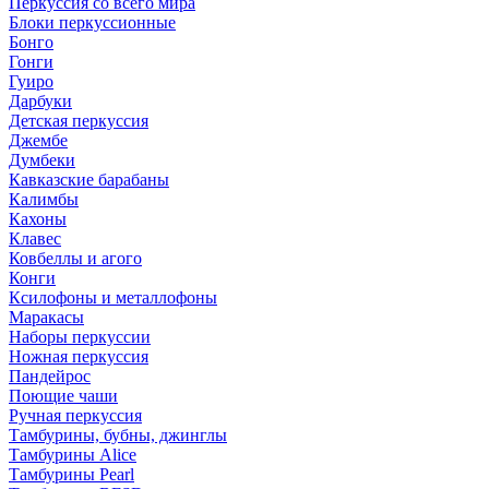
Перкуссия со всего мира
Блоки перкуссионные
Бонго
Гонги
Гуиро
Дарбуки
Детская перкуссия
Джембе
Думбеки
Кавказские барабаны
Калимбы
Кахоны
Клавес
Ковбеллы и агого
Конги
Ксилофоны и металлофоны
Маракасы
Наборы перкуссии
Ножная перкуссия
Пандейрос
Поющие чаши
Ручная перкуссия
Тамбурины, бубны, джинглы
Тамбурины Alice
Тамбурины Pearl