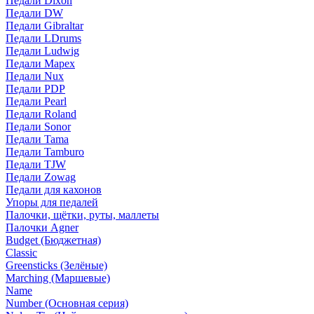
Педали Dixon
Педали DW
Педали Gibraltar
Педали LDrums
Педали Ludwig
Педали Mapex
Педали Nux
Педали PDP
Педали Pearl
Педали Roland
Педали Sonor
Педали Tama
Педали Tamburo
Педали TJW
Педали Zowag
Педали для кахонов
Упоры для педалей
Палочки, щётки, руты, маллеты
Палочки Agner
Budget (Бюджетная)
Classic
Greensticks (Зелёные)
Marching (Маршевые)
Name
Number (Основная серия)