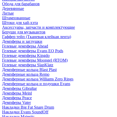
Обода для барабанов
Деревянные
Литые
Штампованные
Штоки для хай-хэта
Аксессуары, запчасти и комплектующие
Беруши для музыкантов
Гаффер тейп (Тканевая клейкая лента)
Демпферы и заглушки
Гелевые демпферы Ahead
Гелевые демпферы Evans EQ Pods
Гелевые демпферы Kingdo
Гелевые демпферы Moongel (RTOM)
Гелевые демпферы SlapKlatz
Демпферные кольца Blast Plast
Демпферные кольца Remo
Демпферные кольца Williams Zero Rings
Демпферные кольца и подушки Evans
Демпферы Gibraltar
Демпферы Meinl
Демпферы Peace
Демпферы Vater
Накладки Big Fat Snare Drum
Накладки Evans SoundOff
Накладки Majestic