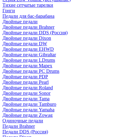
Тихие сетчатые тарелки
Гонги
Педали для бас-барабана
Двойные педали
Двойные педали Brahner
Двойные педали DDS (Россия)
Двойные педали Dixon
Двойные педали DW
Двойные педали EHWD
Двойные педали Gibraltar
Двойные педали LDrums
Двойные педали Mapex
Двойные педали PC Drums
Двойные педали PDP
Двойные педали Pearl
Двойные педали Roland
Двойные педали Sonor
Двойные педали Tama
Двойные педали Tamburo
Двойные педали Yamaha
Двойные педали Zowag
Одиночные педали
Педали Brahner
Педали DDS (Россия)