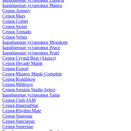
Барабанные установки Ludwig
Барабанные установки Mapex
Серия Armory
Серия Mars
Серия Comet
Серия Storm
Серия Tornado
Серия Venus
Барабанные установки Megatone
Барабанные установки Peace
Барабанные установки Pearl
Серия Crystal Beat (Акрил)
Серия Decade Maple
Серия Export
Серия Masters Maple Complete
Серия Roadshow
Серия Midtown
Серия Session Studio Select
Барабанные установки Tama
Серия Club-JAM
Серия ImperialStar
Серия Rhythm Mate
Серия Stagestar
Серия Starclassic
Серия Superstar