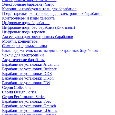
Электронные барабаны Yargo
Колонки и комбоусилители для барабанов
Пэды, тарелки, контроллеры для электронных барабанов
Контроллеры и пэды хай-хэта
Цифровые пэды барабанов
Цифровые пэды бас-барабана (Кик-пэды)
Цифровые пэды тарелок
Аксессуары для электронных барабанов
Модули, конвертеры
Сэмплеры, драм-машины
Рамы, держатели, клэмпы для электронных барабанов
Чехлы для электроники
Акустические барабаны
Барабанные установки Arcanum
Барабанные установки Brahner
Барабанные установки DDS
Барабанные установки Dixon
Барабанные установки DW
Серия Collector's
Серия Design Series
Серия Performance Series
Барабанные установки Foix
Барабанные установки Gretsch
Барабанные установки LDrums