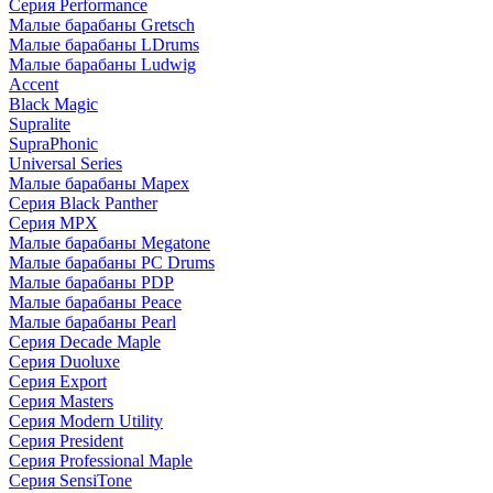
Серия Performance
Малые барабаны Gretsch
Малые барабаны LDrums
Малые барабаны Ludwig
Accent
Black Magic
Supralite
SupraPhonic
Universal Series
Малые барабаны Mapex
Серия Black Panther
Серия MPX
Малые барабаны Megatone
Малые барабаны PC Drums
Малые барабаны PDP
Малые барабаны Peace
Малые барабаны Pearl
Серия Decade Maple
Серия Duoluxe
Серия Export
Серия Masters
Серия Modern Utility
Серия President
Серия Professional Maple
Серия SensiTone