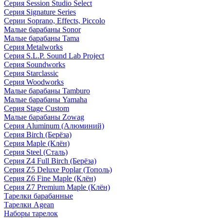
Серия Session Studio Select
Серия Signature Series
Серии Soprano, Effects, Piccolo
Малые барабаны Sonor
Малые барабаны Tama
Серия Metalworks
Серия S.L.P. Sound Lab Project
Серия Soundworks
Серия Starclassic
Серия Woodworks
Малые барабаны Tamburo
Малые барабаны Yamaha
Серия Stage Custom
Малые барабаны Zowag
Серия Aluminum (Алюминий)
Серия Birch (Берёза)
Серия Maple (Клён)
Серия Steel (Сталь)
Серия Z4 Full Birch (Берёза)
Серия Z5 Deluxe Poplar (Тополь)
Серия Z6 Fine Maple (Клён)
Серия Z7 Premium Maple (Клён)
Тарелки барабанные
Тарелки Agean
Наборы тарелок