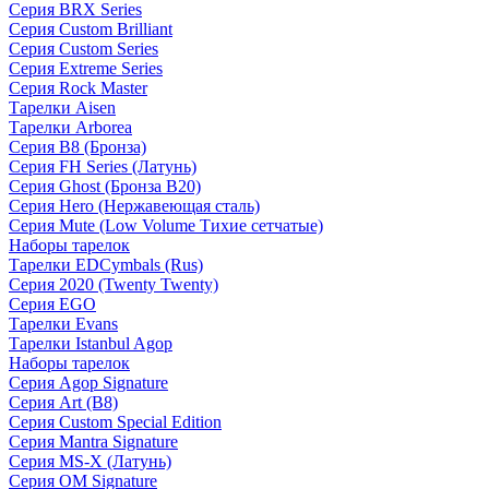
Серия BRX Series
Серия Custom Brilliant
Серия Custom Series
Серия Extreme Series
Серия Rock Master
Тарелки Aisen
Тарелки Arborea
Серия B8 (Бронза)
Серия FH Series (Латунь)
Серия Ghost (Бронза B20)
Серия Hero (Нержавеющая сталь)
Серия Mute (Low Volume Тихие сетчатые)
Наборы тарелок
Тарелки EDCymbals (Rus)
Серия 2020 (Twenty Twenty)
Серия EGO
Тарелки Evans
Тарелки Istanbul Agop
Наборы тарелок
Серия Agop Signature
Серия Art (B8)
Серия Custom Special Edition
Серия Mantra Signature
Серия MS-X (Латунь)
Серия OM Signature