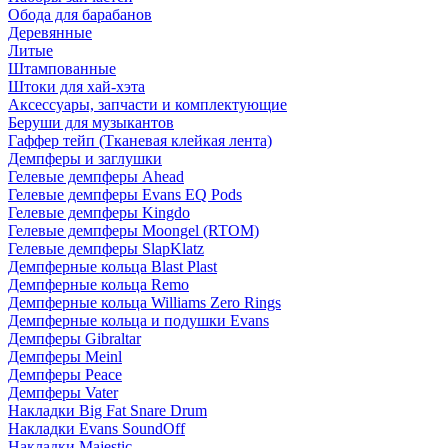
Обода для барабанов
Деревянные
Литые
Штампованные
Штоки для хай-хэта
Аксессуары, запчасти и комплектующие
Беруши для музыкантов
Гаффер тейп (Тканевая клейкая лента)
Демпферы и заглушки
Гелевые демпферы Ahead
Гелевые демпферы Evans EQ Pods
Гелевые демпферы Kingdo
Гелевые демпферы Moongel (RTOM)
Гелевые демпферы SlapKlatz
Демпферные кольца Blast Plast
Демпферные кольца Remo
Демпферные кольца Williams Zero Rings
Демпферные кольца и подушки Evans
Демпферы Gibraltar
Демпферы Meinl
Демпферы Peace
Демпферы Vater
Накладки Big Fat Snare Drum
Накладки Evans SoundOff
Накладки Majestic