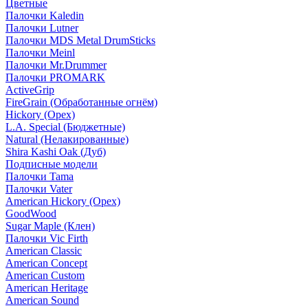
Цветные
Палочки Kaledin
Палочки Lutner
Палочки MDS Metal DrumSticks
Палочки Meinl
Палочки Mr.Drummer
Палочки PROMARK
ActiveGrip
FireGrain (Обработанные огнём)
Hickory (Орех)
L.A. Special (Бюджетные)
Natural (Нелакированные)
Shira Kashi Oak (Дуб)
Подписные модели
Палочки Tama
Палочки Vater
American Hickory (Орех)
GoodWood
Sugar Maple (Клен)
Палочки Vic Firth
American Classic
American Concept
American Custom
American Heritage
American Sound