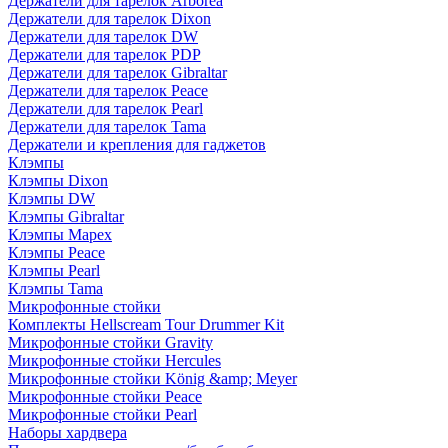
Держатели для тарелок Arborea
Держатели для тарелок Dixon
Держатели для тарелок DW
Держатели для тарелок PDP
Держатели для тарелок Gibraltar
Держатели для тарелок Peace
Держатели для тарелок Pearl
Держатели для тарелок Tama
Держатели и крепления для гаджетов
Клэмпы
Клэмпы Dixon
Клэмпы DW
Клэмпы Gibraltar
Клэмпы Mapex
Клэмпы Peace
Клэмпы Pearl
Клэмпы Tama
Микрофонные стойки
Комплекты Hellscream Tour Drummer Kit
Микрофонные стойки Gravity
Микрофонные стойки Hercules
Микрофонные стойки König &amp; Meyer
Микрофонные стойки Peace
Микрофонные стойки Pearl
Наборы хардвера