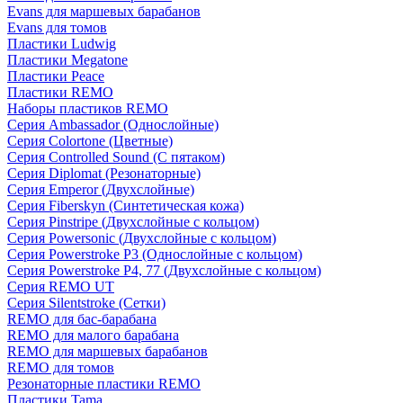
Evans для маршевых барабанов
Evans для томов
Пластики Ludwig
Пластики Megatone
Пластики Peace
Пластики REMO
Наборы пластиков REMO
Серия Ambassador (Однослойные)
Серия Colortone (Цветные)
Серия Controlled Sound (С пятаком)
Серия Diplomat (Резонаторные)
Серия Emperor (Двухслойные)
Серия Fiberskyn (Синтетическая кожа)
Серия Pinstripe (Двухслойные с кольцом)
Серия Powersonic (Двухслойные с кольцом)
Серия Powerstroke P3 (Однослойные с кольцом)
Серия Powerstroke P4, 77 (Двухслойные с кольцом)
Серия REMO UT
Серия Silentstroke (Сетки)
REMO для бас-барабана
REMO для малого барабана
REMO для маршевых барабанов
REMO для томов
Резонаторные пластики REMO
Пластики Tama