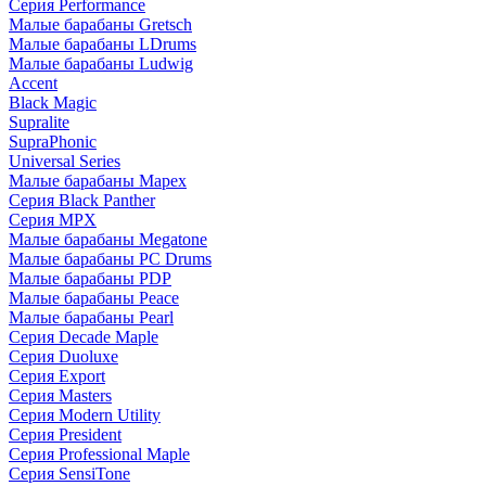
Серия Performance
Малые барабаны Gretsch
Малые барабаны LDrums
Малые барабаны Ludwig
Accent
Black Magic
Supralite
SupraPhonic
Universal Series
Малые барабаны Mapex
Серия Black Panther
Серия MPX
Малые барабаны Megatone
Малые барабаны PC Drums
Малые барабаны PDP
Малые барабаны Peace
Малые барабаны Pearl
Серия Decade Maple
Серия Duoluxe
Серия Export
Серия Masters
Серия Modern Utility
Серия President
Серия Professional Maple
Серия SensiTone