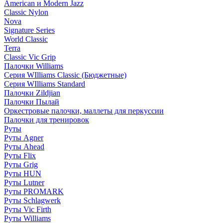
American и Modern Jazz
Classic Nylon
Nova
Signature Series
World Classic
Terra
Classic Vic Grip
Палочки Williams
Серия WIlliams Classic (Бюджетные)
Серия WIlliams Standard
Палочки Zildjian
Палочки Пылай
Оркестровые палочки, маллеты для перкуссии
Палочки для тренировок
Руты
Руты Agner
Руты Ahead
Руты Flix
Руты Grig
Руты HUN
Руты Lutner
Руты PROMARK
Руты Schlagwerk
Руты Vic Firth
Руты Williams