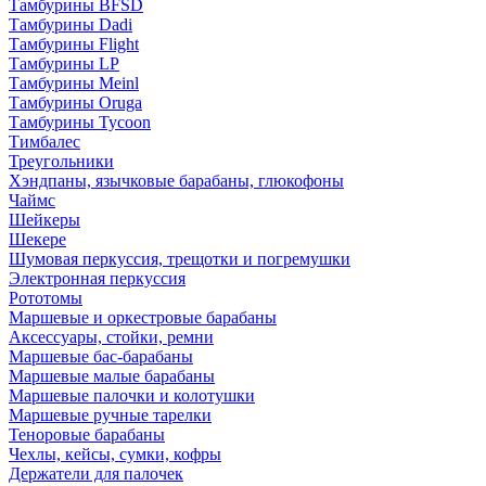
Тамбурины BFSD
Тамбурины Dadi
Тамбурины Flight
Тамбурины LP
Тамбурины Meinl
Тамбурины Oruga
Тамбурины Tycoon
Тимбалес
Треугольники
Хэндпаны, язычковые барабаны, глюкофоны
Чаймс
Шейкеры
Шекере
Шумовая перкуссия, трещотки и погремушки
Электронная перкуссия
Рототомы
Маршевые и оркестровые барабаны
Аксессуары, стойки, ремни
Маршевые бас-барабаны
Маршевые малые барабаны
Маршевые палочки и колотушки
Маршевые ручные тарелки
Теноровые барабаны
Чехлы, кейсы, сумки, кофры
Держатели для палочек