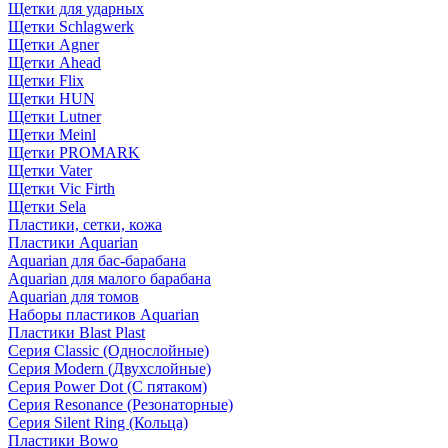
Щетки для ударных
Щетки Schlagwerk
Щетки Agner
Щетки Ahead
Щетки Flix
Щетки HUN
Щетки Lutner
Щетки Meinl
Щетки PROMARK
Щетки Vater
Щетки Vic Firth
Щетки Sela
Пластики, сетки, кожа
Пластики Aquarian
Aquarian для бас-барабана
Aquarian для малого барабана
Aquarian для томов
Наборы пластиков Aquarian
Пластики Blast Plast
Серия Classic (Однослойные)
Серия Modern (Двухслойные)
Серия Power Dot (С пятаком)
Серия Resonance (Резонаторные)
Серия Silent Ring (Кольца)
Пластики Bowo