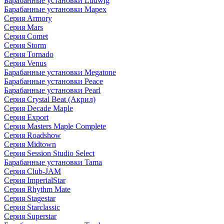
Барабанные установки Ludwig
Барабанные установки Mapex
Серия Armory
Серия Mars
Серия Comet
Серия Storm
Серия Tornado
Серия Venus
Барабанные установки Megatone
Барабанные установки Peace
Барабанные установки Pearl
Серия Crystal Beat (Акрил)
Серия Decade Maple
Серия Export
Серия Masters Maple Complete
Серия Roadshow
Серия Midtown
Серия Session Studio Select
Барабанные установки Tama
Серия Club-JAM
Серия ImperialStar
Серия Rhythm Mate
Серия Stagestar
Серия Starclassic
Серия Superstar