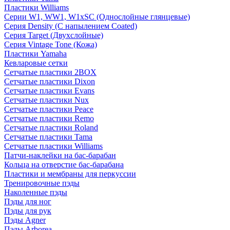
Пластики Williams
Серии W1, WW1, W1xSC (Однослойные глянцевые)
Серия Density (C напылением Coated)
Серия Target (Двухслойные)
Серия Vintage Tone (Кожа)
Пластики Yamaha
Кевларовые сетки
Сетчатые пластики 2BOX
Сетчатые пластики Dixon
Сетчатые пластики Evans
Сетчатые пластики Nux
Сетчатые пластики Peace
Сетчатые пластики Remo
Сетчатые пластики Roland
Сетчатые пластики Tama
Сетчатые пластики Williams
Патчи-наклейки на бас-барабан
Кольца на отверстие бас-барабана
Пластики и мембраны для перкуссии
Тренировочные пэды
Наколенные пэды
Пэды для ног
Пэды для рук
Пэды Agner
Пэды Arborea