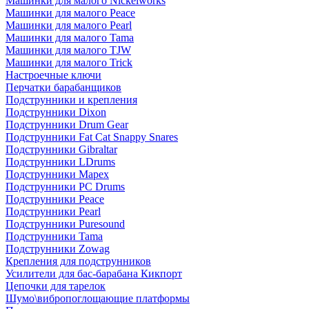
Машинки для малого Nickelworks
Машинки для малого Peace
Машинки для малого Pearl
Машинки для малого Tama
Машинки для малого TJW
Машинки для малого Trick
Настроечные ключи
Перчатки барабанщиков
Подструнники и крепления
Подструнники Dixon
Подструнники Drum Gear
Подструнники Fat Cat Snappy Snares
Подструнники Gibraltar
Подструнники LDrums
Подструнники Mapex
Подструнники PC Drums
Подструнники Peace
Подструнники Pearl
Подструнники Puresound
Подструнники Tama
Подструнники Zowag
Крепления для подструнников
Усилители для бас-барабана Кикпорт
Цепочки для тарелок
Шумо\вибропоглощающие платформы