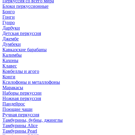
Перкуссия со всего мира
Блоки перкуссионные
Бонго
Гонги
Гуиро
Дарбуки
Детская перкуссия
Джембе
Думбеки
Кавказские барабаны
Калимбы
Кахоны
Клавес
Ковбеллы и агого
Конги
Ксилофоны и металлофоны
Маракасы
Наборы перкуссии
Ножная перкуссия
Пандейрос
Поющие чаши
Ручная перкуссия
Тамбурины, бубны, джинглы
Тамбурины Alice
Тамбурины Pearl