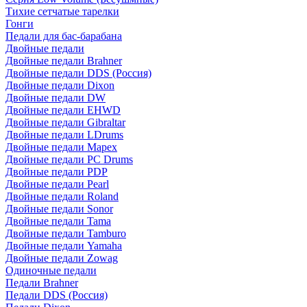
Тихие сетчатые тарелки
Гонги
Педали для бас-барабана
Двойные педали
Двойные педали Brahner
Двойные педали DDS (Россия)
Двойные педали Dixon
Двойные педали DW
Двойные педали EHWD
Двойные педали Gibraltar
Двойные педали LDrums
Двойные педали Mapex
Двойные педали PC Drums
Двойные педали PDP
Двойные педали Pearl
Двойные педали Roland
Двойные педали Sonor
Двойные педали Tama
Двойные педали Tamburo
Двойные педали Yamaha
Двойные педали Zowag
Одиночные педали
Педали Brahner
Педали DDS (Россия)