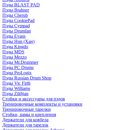
Пэды BLAST PAD
Пэды Brahner
Пэды Cherub
Пэды CookiePad
Пэды Cympad
Пэды Drumfan
Пэды Evans
Пэды Hun (Хан)
Пэды Kingdo
Пэды MDS
Пэды Mezzo
Пэды Mr.Drummer
Пэды PC Drums
Пэды ProLogix
Пэды Russian Drum Shop
Пэды Vic Firth
Пэды Williams
Пэды Zildjian
Стойки и аксессуары для пэдов
Тренировочные комплекты и установки
Тренировочные тарелки
Стойки, рамы и крепления
Держатели для ковбела
Держатели для тарелок