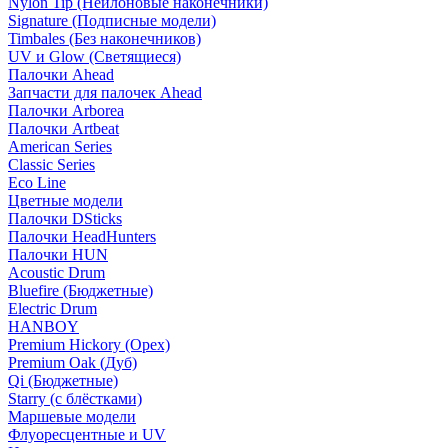
Nylon Tip (Нейлоновые наконечники)
Signature (Подписные модели)
Timbales (Без наконечников)
UV и Glow (Светящиеся)
Палочки Ahead
Запчасти для палочек Ahead
Палочки Arborea
Палочки Artbeat
American Series
Classic Series
Eco Line
Цветные модели
Палочки DSticks
Палочки HeadHunters
Палочки HUN
Acoustic Drum
Bluefire (Бюджетные)
Electric Drum
HANBOY
Premium Hickory (Орех)
Premium Oak (Дуб)
Qi (Бюджетные)
Starry (с блёстками)
Маршевые модели
Флуоресцентные и UV