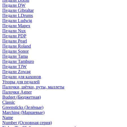
Педали Dixon
Педали DW
Педали Gibraltar
Педали LDrums
Педали Ludwig
Педали Mapex
Педали Nux
Педали PDP
Педали Pearl
Педали Roland
Педали Sonor
Педали Tama
Педали Tamburo
Педали TJW
Педали Zowag
Педали для кахонов
Упоры для педалей
Палочки, щётки, руты, маллеты
Палочки Agner
Budget (Бюджетная)
Classic
Greensticks (Зелёные)
Marching (Маршевые)
Name
Number (Основная серия)