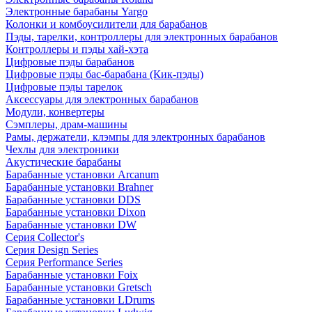
Электронные барабаны Yargo
Колонки и комбоусилители для барабанов
Пэды, тарелки, контроллеры для электронных барабанов
Контроллеры и пэды хай-хэта
Цифровые пэды барабанов
Цифровые пэды бас-барабана (Кик-пэды)
Цифровые пэды тарелок
Аксессуары для электронных барабанов
Модули, конвертеры
Сэмплеры, драм-машины
Рамы, держатели, клэмпы для электронных барабанов
Чехлы для электроники
Акустические барабаны
Барабанные установки Arcanum
Барабанные установки Brahner
Барабанные установки DDS
Барабанные установки Dixon
Барабанные установки DW
Серия Collector's
Серия Design Series
Серия Performance Series
Барабанные установки Foix
Барабанные установки Gretsch
Барабанные установки LDrums