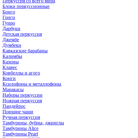
Перкуссия со всего мира
Блоки перкуссионные
Бонго
Гонги
Гуиро
Дарбуки
Детская перкуссия
Джембе
Думбеки
Кавказские барабаны
Калимбы
Кахоны
Клавес
Ковбеллы и агого
Конги
Ксилофоны и металлофоны
Маракасы
Наборы перкуссии
Ножная перкуссия
Пандейрос
Поющие чаши
Ручная перкуссия
Тамбурины, бубны, джинглы
Тамбурины Alice
Тамбурины Pearl