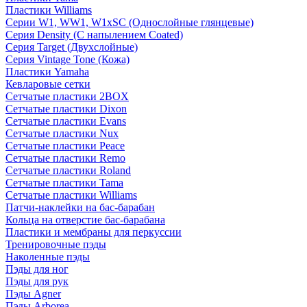
Пластики Williams
Серии W1, WW1, W1xSC (Однослойные глянцевые)
Серия Density (C напылением Coated)
Серия Target (Двухслойные)
Серия Vintage Tone (Кожа)
Пластики Yamaha
Кевларовые сетки
Сетчатые пластики 2BOX
Сетчатые пластики Dixon
Сетчатые пластики Evans
Сетчатые пластики Nux
Сетчатые пластики Peace
Сетчатые пластики Remo
Сетчатые пластики Roland
Сетчатые пластики Tama
Сетчатые пластики Williams
Патчи-наклейки на бас-барабан
Кольца на отверстие бас-барабана
Пластики и мембраны для перкуссии
Тренировочные пэды
Наколенные пэды
Пэды для ног
Пэды для рук
Пэды Agner
Пэды Arborea