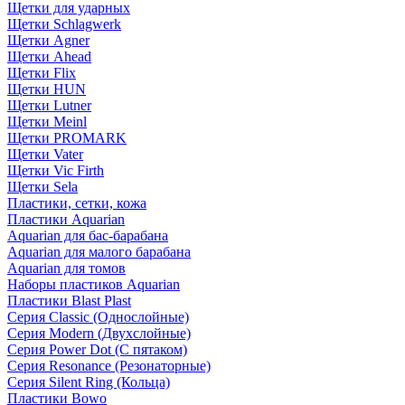
Щетки для ударных
Щетки Schlagwerk
Щетки Agner
Щетки Ahead
Щетки Flix
Щетки HUN
Щетки Lutner
Щетки Meinl
Щетки PROMARK
Щетки Vater
Щетки Vic Firth
Щетки Sela
Пластики, сетки, кожа
Пластики Aquarian
Aquarian для бас-барабана
Aquarian для малого барабана
Aquarian для томов
Наборы пластиков Aquarian
Пластики Blast Plast
Серия Classic (Однослойные)
Серия Modern (Двухслойные)
Серия Power Dot (С пятаком)
Серия Resonance (Резонаторные)
Серия Silent Ring (Кольца)
Пластики Bowo