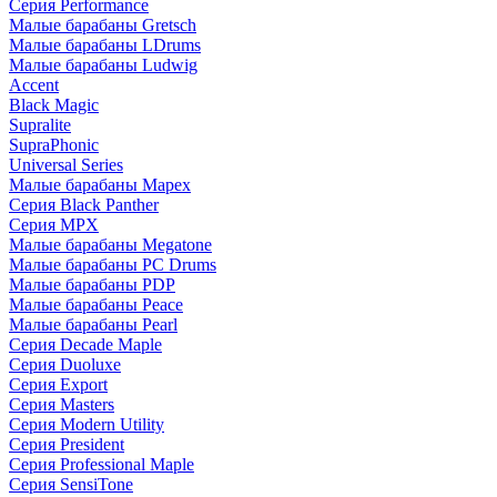
Серия Performance
Малые барабаны Gretsch
Малые барабаны LDrums
Малые барабаны Ludwig
Accent
Black Magic
Supralite
SupraPhonic
Universal Series
Малые барабаны Mapex
Серия Black Panther
Серия MPX
Малые барабаны Megatone
Малые барабаны PC Drums
Малые барабаны PDP
Малые барабаны Peace
Малые барабаны Pearl
Серия Decade Maple
Серия Duoluxe
Серия Export
Серия Masters
Серия Modern Utility
Серия President
Серия Professional Maple
Серия SensiTone