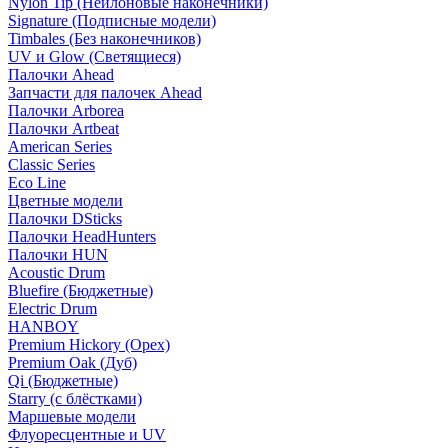
Nylon Tip (Нейлоновые наконечники)
Signature (Подписные модели)
Timbales (Без наконечников)
UV и Glow (Светящиеся)
Палочки Ahead
Запчасти для палочек Ahead
Палочки Arborea
Палочки Artbeat
American Series
Classic Series
Eco Line
Цветные модели
Палочки DSticks
Палочки HeadHunters
Палочки HUN
Acoustic Drum
Bluefire (Бюджетные)
Electric Drum
HANBOY
Premium Hickory (Орех)
Premium Oak (Дуб)
Qi (Бюджетные)
Starry (с блёстками)
Маршевые модели
Флуоресцентные и UV