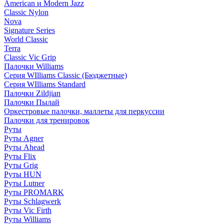
American и Modern Jazz
Classic Nylon
Nova
Signature Series
World Classic
Terra
Classic Vic Grip
Палочки Williams
Серия WIlliams Classic (Бюджетные)
Серия WIlliams Standard
Палочки Zildjian
Палочки Пылай
Оркестровые палочки, маллеты для перкуссии
Палочки для тренировок
Руты
Руты Agner
Руты Ahead
Руты Flix
Руты Grig
Руты HUN
Руты Lutner
Руты PROMARK
Руты Schlagwerk
Руты Vic Firth
Руты Williams