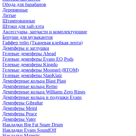
Обода для барабанов
Деревянные
Литые
Штампованные
Штоки для хай-хэта
Аксессуары, запчасти и комплектующие
Беруши для музыкантов
Гаффер тейп (Тканевая клейкая лента)
Демпферы и заглушки
Гелевые демпферы Ahead
Гелевые демпферы Evans EQ Pods
Гелевые демпферы Kingdo
Гелевые демпферы Moongel (RTOM)
Гелевые демпферы SlapKlatz
Демпферные кольца Blast Plast
Демпферные кольца Remo
Демпферные кольца Williams Zero Rings
Демпферные кольца и подушки Evans
Демпферы Gibraltar
Демпферы Meinl
Демпферы Peace
Демпферы Vater
Накладки Big Fat Snare Drum
Накладки Evans SoundOff
Накладки Majestic