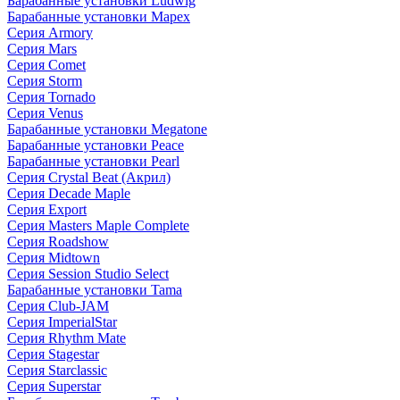
Барабанные установки Ludwig
Барабанные установки Mapex
Серия Armory
Серия Mars
Серия Comet
Серия Storm
Серия Tornado
Серия Venus
Барабанные установки Megatone
Барабанные установки Peace
Барабанные установки Pearl
Серия Crystal Beat (Акрил)
Серия Decade Maple
Серия Export
Серия Masters Maple Complete
Серия Roadshow
Серия Midtown
Серия Session Studio Select
Барабанные установки Tama
Серия Club-JAM
Серия ImperialStar
Серия Rhythm Mate
Серия Stagestar
Серия Starclassic
Серия Superstar