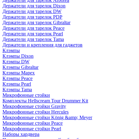
Держатели для тарелок Arborea
Держатели для тарелок Dixon
Держатели для тарелок DW
Держатели для тарелок PDP
Держатели для тарелок Gibraltar
Держатели для тарелок Peace
Держатели для тарелок Pearl
Держатели для тарелок Tama
Держатели и крепления для гаджетов
Клэмпы
Клэмпы Dixon
Клэмпы DW
Клэмпы Gibraltar
Клэмпы Mapex
Клэмпы Peace
Клэмпы Pearl
Клэмпы Tama
Микрофонные стойки
Комплекты Hellscream Tour Drummer Kit
Микрофонные стойки Gravity
Микрофонные стойки Hercules
Микрофонные стойки König &amp; Meyer
Микрофонные стойки Peace
Микрофонные стойки Pearl
Наборы хардвера