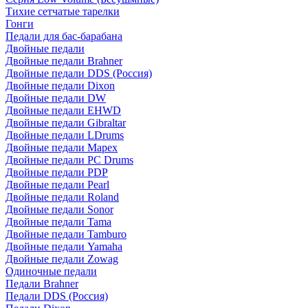
Тихие сетчатые тарелки
Гонги
Педали для бас-барабана
Двойные педали
Двойные педали Brahner
Двойные педали DDS (Россия)
Двойные педали Dixon
Двойные педали DW
Двойные педали EHWD
Двойные педали Gibraltar
Двойные педали LDrums
Двойные педали Mapex
Двойные педали PC Drums
Двойные педали PDP
Двойные педали Pearl
Двойные педали Roland
Двойные педали Sonor
Двойные педали Tama
Двойные педали Tamburo
Двойные педали Yamaha
Двойные педали Zowag
Одиночные педали
Педали Brahner
Педали DDS (Россия)