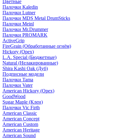
Цветные
Палочки Kaledin
Палочки Lutner
Палочки MDS Metal DrumSticks
Палочки Meinl
Палочки Mr.Drummer
Палочки PROMARK
ActiveGrip
FireGrain (Обработанные огнём)
Hickory (Орех)
L.A. Special (Бюджетные)
Natural (Нелакированные)
Shira Kashi Oak (Дуб)
Подписные модели
Палочки Tama
Палочки Vater
American Hickory (Орех)
GoodWood
Sugar Maple (Клен)
Палочки Vic Firth
American Classic
American Concept
American Custom
American Heritage
American Sound