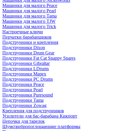
Машинки для малого Nickelworks
Машинки для малого Peace
Машинки для малого Pearl
Машинки для малого Tama
Машинки для малого TJW
Машинки для малого Trick
Настроечные ключи
Перчатки барабанщиков
Подструнники и крепления
Подструнники Dixon
Подструнники Drum Gear
Подструнники Fat Cat Snappy Snares
Подструнники Gibraltar
Подструнники LDrums
Подструнники Mapex
Подструнники PC Drums
Подструнники Peace
Подструнники Pearl
Подструнники Puresound
Подструнники Tama
Подструнники Zowag
Крепления для подструнников
Усилители для бас-барабана Кикпорт
Цепочки для тарелок
Шумо\вибропоглощающие платформы