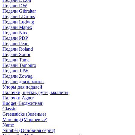
Педали Dixon
Педали DW
Педали Gibraltar
Педали LDrums
Педали Ludwig
Педали Mapex
Педали Nux
Педали PDP
Педали Pearl
Педали Roland
Педали Sonor
Педали Tama
Педали Tamburo
Педали TJW
Педали Zowag
Педали для кахонов
Упоры для педалей
Палочки, щётки, руты, маллеты
Палочки Agner
Budget (Бюджетная)
Classic
Greensticks (Зелёные)
Marching (Маршевые)
Name
Number (Основная серия)