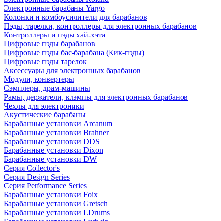
Электронные барабаны Yargo
Колонки и комбоусилители для барабанов
Пэды, тарелки, контроллеры для электронных барабанов
Контроллеры и пэды хай-хэта
Цифровые пэды барабанов
Цифровые пэды бас-барабана (Кик-пэды)
Цифровые пэды тарелок
Аксессуары для электронных барабанов
Модули, конвертеры
Сэмплеры, драм-машины
Рамы, держатели, клэмпы для электронных барабанов
Чехлы для электроники
Акустические барабаны
Барабанные установки Arcanum
Барабанные установки Brahner
Барабанные установки DDS
Барабанные установки Dixon
Барабанные установки DW
Серия Collector's
Серия Design Series
Серия Performance Series
Барабанные установки Foix
Барабанные установки Gretsch
Барабанные установки LDrums