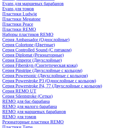
Evans для маршевых барабанов
Evans для томов
Пластики Ludwig
Пластики Megatone
Пластики Peace
Пластики REMO
Наборы пластиков REMO
Серия Ambassador (Однослойные)
Серия Colortone (Цветные)
Серия Controlled Sound (С пятаком)
Серия Diplomat (Резонаторные)
Серия Emperor (Двухслойные)
Серия Fiberskyn (Синтетическая кожа)
Серия Pinstripe (Двухслойные с кольцом)
Серия Powersonic (Двухслойные с кольцом)
Серия Powerstroke P3 (Однослойные с кольцом)
Серия Powerstroke P4, 77 (Двухслойные с кольцом)
Серия REMO UT
Серия Silentstroke (Сетки)
REMO для бас-барабана
REMO для малого барабана
REMO для маршевых барабанов
REMO для томов
Резонаторные пластики REMO
Пластики Tama