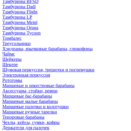
Тамбурины BFSD
Тамбурины Dadi
Тамбурины Flight
Тамбурины LP
Тамбурины Meinl
Тамбурины Oruga
Тамбурины Tycoon
Тимбалес
Треугольники
Хэндпаны, язычковые барабаны, глюкофоны
Чаймс
Шейкеры
Шекере
Шумовая перкуссия, трещотки и погремушки
Электронная перкуссия
Рототомы
Маршевые и оркестровые барабаны
Аксессуары, стойки, ремни
Маршевые бас-барабаны
Маршевые малые барабаны
Маршевые палочки и колотушки
Маршевые ручные тарелки
Теноровые барабаны
Чехлы, кейсы, сумки, кофры
Держатели для палочек