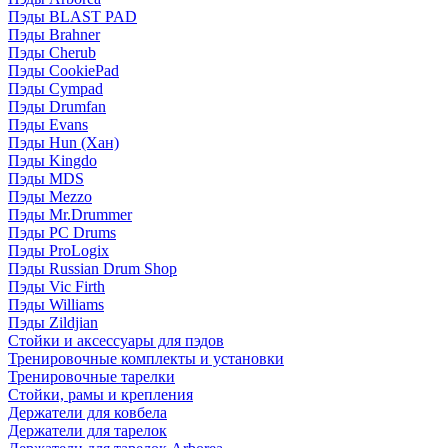
Пэды BLAST PAD
Пэды Brahner
Пэды Cherub
Пэды CookiePad
Пэды Cympad
Пэды Drumfan
Пэды Evans
Пэды Hun (Хан)
Пэды Kingdo
Пэды MDS
Пэды Mezzo
Пэды Mr.Drummer
Пэды PC Drums
Пэды ProLogix
Пэды Russian Drum Shop
Пэды Vic Firth
Пэды Williams
Пэды Zildjian
Стойки и аксессуары для пэдов
Тренировочные комплекты и установки
Тренировочные тарелки
Стойки, рамы и крепления
Держатели для ковбела
Держатели для тарелок