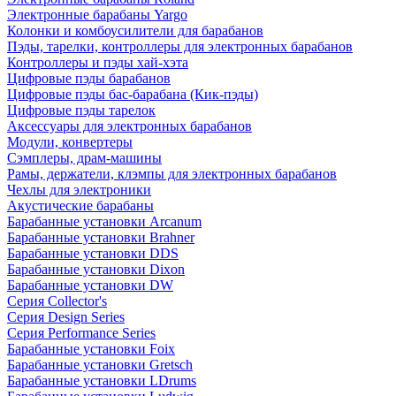
Электронные барабаны Yargo
Колонки и комбоусилители для барабанов
Пэды, тарелки, контроллеры для электронных барабанов
Контроллеры и пэды хай-хэта
Цифровые пэды барабанов
Цифровые пэды бас-барабана (Кик-пэды)
Цифровые пэды тарелок
Аксессуары для электронных барабанов
Модули, конвертеры
Сэмплеры, драм-машины
Рамы, держатели, клэмпы для электронных барабанов
Чехлы для электроники
Акустические барабаны
Барабанные установки Arcanum
Барабанные установки Brahner
Барабанные установки DDS
Барабанные установки Dixon
Барабанные установки DW
Серия Collector's
Серия Design Series
Серия Performance Series
Барабанные установки Foix
Барабанные установки Gretsch
Барабанные установки LDrums