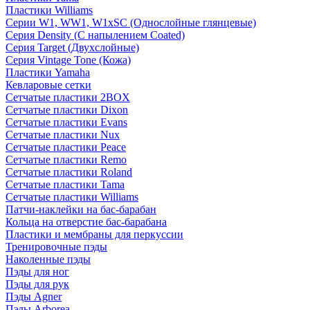
Пластики Williams
Серии W1, WW1, W1xSC (Однослойные глянцевые)
Серия Density (C напылением Coated)
Серия Target (Двухслойные)
Серия Vintage Tone (Кожа)
Пластики Yamaha
Кевларовые сетки
Сетчатые пластики 2BOX
Сетчатые пластики Dixon
Сетчатые пластики Evans
Сетчатые пластики Nux
Сетчатые пластики Peace
Сетчатые пластики Remo
Сетчатые пластики Roland
Сетчатые пластики Tama
Сетчатые пластики Williams
Патчи-наклейки на бас-барабан
Кольца на отверстие бас-барабана
Пластики и мембраны для перкуссии
Тренировочные пэды
Наколенные пэды
Пэды для ног
Пэды для рук
Пэды Agner
Пэды Arborea