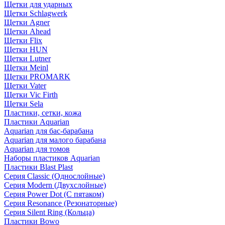
Щетки для ударных
Щетки Schlagwerk
Щетки Agner
Щетки Ahead
Щетки Flix
Щетки HUN
Щетки Lutner
Щетки Meinl
Щетки PROMARK
Щетки Vater
Щетки Vic Firth
Щетки Sela
Пластики, сетки, кожа
Пластики Aquarian
Aquarian для бас-барабана
Aquarian для малого барабана
Aquarian для томов
Наборы пластиков Aquarian
Пластики Blast Plast
Серия Classic (Однослойные)
Серия Modern (Двухслойные)
Серия Power Dot (С пятаком)
Серия Resonance (Резонаторные)
Серия Silent Ring (Кольца)
Пластики Bowo