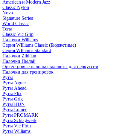
American и Modern Jazz
Classic Nylon
Nova
Signature Series
World Classic
Terra
Classic Vic Grip
Палочки Williams
Серия WIlliams Classic (Бюджетные)
Серия WIlliams Standard
Палочки Zildjian
Палочки Пылай
Оркестровые палочки, маллеты для перкуссии
Палочки для тренировок
Руты
Руты Agner
Руты Ahead
Руты Flix
Руты Grig
Руты HUN
Руты Lutner
Руты PROMARK
Руты Schlagwerk
Руты Vic Firth
Руты Williams