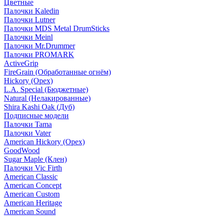
Цветные
Палочки Kaledin
Палочки Lutner
Палочки MDS Metal DrumSticks
Палочки Meinl
Палочки Mr.Drummer
Палочки PROMARK
ActiveGrip
FireGrain (Обработанные огнём)
Hickory (Орех)
L.A. Special (Бюджетные)
Natural (Нелакированные)
Shira Kashi Oak (Дуб)
Подписные модели
Палочки Tama
Палочки Vater
American Hickory (Орех)
GoodWood
Sugar Maple (Клен)
Палочки Vic Firth
American Classic
American Concept
American Custom
American Heritage
American Sound