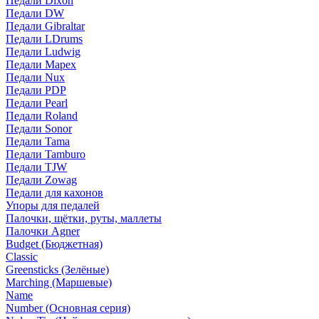
Педали Dixon
Педали DW
Педали Gibraltar
Педали LDrums
Педали Ludwig
Педали Mapex
Педали Nux
Педали PDP
Педали Pearl
Педали Roland
Педали Sonor
Педали Tama
Педали Tamburo
Педали TJW
Педали Zowag
Педали для кахонов
Упоры для педалей
Палочки, щётки, руты, маллеты
Палочки Agner
Budget (Бюджетная)
Classic
Greensticks (Зелёные)
Marching (Маршевые)
Name
Number (Основная серия)