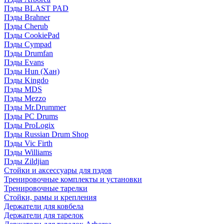
Пэды BLAST PAD
Пэды Brahner
Пэды Cherub
Пэды CookiePad
Пэды Cympad
Пэды Drumfan
Пэды Evans
Пэды Hun (Хан)
Пэды Kingdo
Пэды MDS
Пэды Mezzo
Пэды Mr.Drummer
Пэды PC Drums
Пэды ProLogix
Пэды Russian Drum Shop
Пэды Vic Firth
Пэды Williams
Пэды Zildjian
Стойки и аксессуары для пэдов
Тренировочные комплекты и установки
Тренировочные тарелки
Стойки, рамы и крепления
Держатели для ковбела
Держатели для тарелок