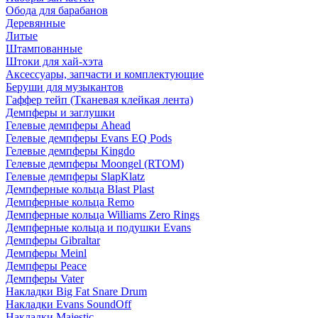
Обода для барабанов
Деревянные
Литые
Штампованные
Штоки для хай-хэта
Аксессуары, запчасти и комплектующие
Беруши для музыкантов
Гаффер тейп (Тканевая клейкая лента)
Демпферы и заглушки
Гелевые демпферы Ahead
Гелевые демпферы Evans EQ Pods
Гелевые демпферы Kingdo
Гелевые демпферы Moongel (RTOM)
Гелевые демпферы SlapKlatz
Демпферные кольца Blast Plast
Демпферные кольца Remo
Демпферные кольца Williams Zero Rings
Демпферные кольца и подушки Evans
Демпферы Gibraltar
Демпферы Meinl
Демпферы Peace
Демпферы Vater
Накладки Big Fat Snare Drum
Накладки Evans SoundOff
Накладки Majestic