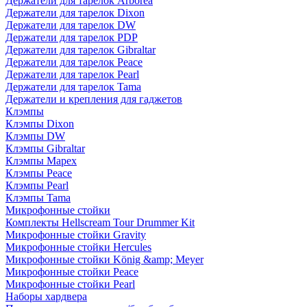
Держатели для тарелок Arborea
Держатели для тарелок Dixon
Держатели для тарелок DW
Держатели для тарелок PDP
Держатели для тарелок Gibraltar
Держатели для тарелок Peace
Держатели для тарелок Pearl
Держатели для тарелок Tama
Держатели и крепления для гаджетов
Клэмпы
Клэмпы Dixon
Клэмпы DW
Клэмпы Gibraltar
Клэмпы Mapex
Клэмпы Peace
Клэмпы Pearl
Клэмпы Tama
Микрофонные стойки
Комплекты Hellscream Tour Drummer Kit
Микрофонные стойки Gravity
Микрофонные стойки Hercules
Микрофонные стойки König &amp; Meyer
Микрофонные стойки Peace
Микрофонные стойки Pearl
Наборы хардвера