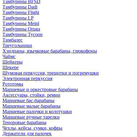
Тамбурины BFSD
Тамбурины Dadi
Тамбурины Flight
Тамбурины LP
Тамбурины Meinl
Тамбурины Oruga
Тамбурины Tycoon
Тимбалес
Треугольники
Хэндпаны, язычковые барабаны, глюкофоны
Чаймс
Шейкеры
Шекере
Шумовая перкуссия, трещотки и погремушки
Электронная перкуссия
Рототомы
Маршевые и оркестровые барабаны
Аксессуары, стойки, ремни
Маршевые бас-барабаны
Маршевые малые барабаны
Маршевые палочки и колотушки
Маршевые ручные тарелки
Теноровые барабаны
Чехлы, кейсы, сумки, кофры
Держатели для палочек