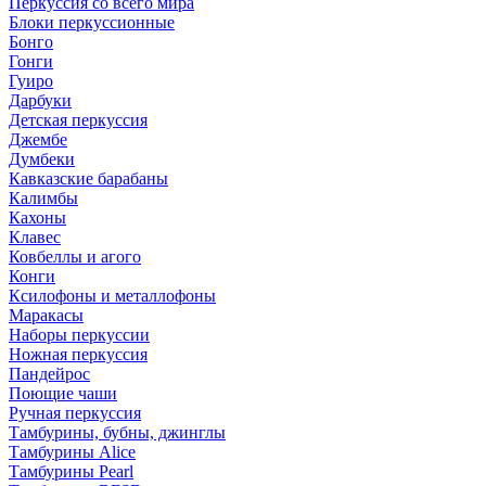
Перкуссия со всего мира
Блоки перкуссионные
Бонго
Гонги
Гуиро
Дарбуки
Детская перкуссия
Джембе
Думбеки
Кавказские барабаны
Калимбы
Кахоны
Клавес
Ковбеллы и агого
Конги
Ксилофоны и металлофоны
Маракасы
Наборы перкуссии
Ножная перкуссия
Пандейрос
Поющие чаши
Ручная перкуссия
Тамбурины, бубны, джинглы
Тамбурины Alice
Тамбурины Pearl