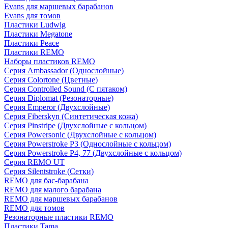
Evans для маршевых барабанов
Evans для томов
Пластики Ludwig
Пластики Megatone
Пластики Peace
Пластики REMO
Наборы пластиков REMO
Серия Ambassador (Однослойные)
Серия Colortone (Цветные)
Серия Controlled Sound (С пятаком)
Серия Diplomat (Резонаторные)
Серия Emperor (Двухслойные)
Серия Fiberskyn (Синтетическая кожа)
Серия Pinstripe (Двухслойные с кольцом)
Серия Powersonic (Двухслойные с кольцом)
Серия Powerstroke P3 (Однослойные с кольцом)
Серия Powerstroke P4, 77 (Двухслойные с кольцом)
Серия REMO UT
Серия Silentstroke (Сетки)
REMO для бас-барабана
REMO для малого барабана
REMO для маршевых барабанов
REMO для томов
Резонаторные пластики REMO
Пластики Tama