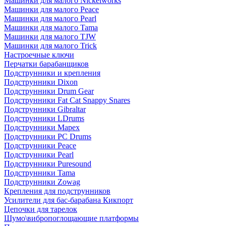
Машинки для малого Nickelworks
Машинки для малого Peace
Машинки для малого Pearl
Машинки для малого Tama
Машинки для малого TJW
Машинки для малого Trick
Настроечные ключи
Перчатки барабанщиков
Подструнники и крепления
Подструнники Dixon
Подструнники Drum Gear
Подструнники Fat Cat Snappy Snares
Подструнники Gibraltar
Подструнники LDrums
Подструнники Mapex
Подструнники PC Drums
Подструнники Peace
Подструнники Pearl
Подструнники Puresound
Подструнники Tama
Подструнники Zowag
Крепления для подструнников
Усилители для бас-барабана Кикпорт
Цепочки для тарелок
Шумо\вибропоглощающие платформы