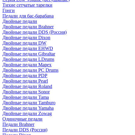
Тихие сетчатые тарелки
Гонги
Педали для бас-барабана
Двойные педали
Двойные педали Brahner
Двойные педали DDS (Россия)
Двойные педали Dixon
Двойные педали DW
Двойные педали EHWD
Двойные педали Gibraltar
Двойные педали LDrums
Двойные педали Mapex
Двойные педали PC Drums
Двойные педали PDP
Двойные педали Pearl
Двойные педали Roland
Двойные педали Sonor
Двойные педали Tama
Двойные педали Tamburo
Двойные педали Yamaha
Двойные педали Zowag
Одиночные педали
Педали Brahner
Педали DDS (Россия)