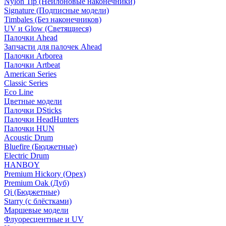
Nylon Tip (Нейлоновые наконечники)
Signature (Подписные модели)
Timbales (Без наконечников)
UV и Glow (Светящиеся)
Палочки Ahead
Запчасти для палочек Ahead
Палочки Arborea
Палочки Artbeat
American Series
Classic Series
Eco Line
Цветные модели
Палочки DSticks
Палочки HeadHunters
Палочки HUN
Acoustic Drum
Bluefire (Бюджетные)
Electric Drum
HANBOY
Premium Hickory (Орех)
Premium Oak (Дуб)
Qi (Бюджетные)
Starry (с блёстками)
Маршевые модели
Флуоресцентные и UV