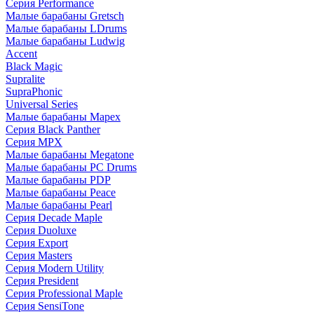
Серия Performance
Малые барабаны Gretsch
Малые барабаны LDrums
Малые барабаны Ludwig
Accent
Black Magic
Supralite
SupraPhonic
Universal Series
Малые барабаны Mapex
Серия Black Panther
Серия MPX
Малые барабаны Megatone
Малые барабаны PC Drums
Малые барабаны PDP
Малые барабаны Peace
Малые барабаны Pearl
Серия Decade Maple
Серия Duoluxe
Серия Export
Серия Masters
Серия Modern Utility
Серия President
Серия Professional Maple
Серия SensiTone