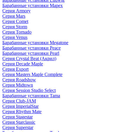
Барабанные установки Ludwig
Барабанные установки Mapex
Серия Armory
Серия Mars
Серия Comet
Серия Storm
Серия Tornado
Серия Venus
Барабанные установки Megatone
Барабанные установки Peace
Барабанные установки Pearl
Серия Crystal Beat (Акрил)
Серия Decade Maple
Серия Export
Серия Masters Maple Complete
Серия Roadshow
Серия Midtown
Серия Session Studio Select
Барабанные установки Tama
Серия Club-JAM
Серия ImperialStar
Серия Rhythm Mate
Серия Stagestar
Серия Starclassic
Серия Superstar