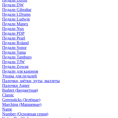
Педали Dixon
Педали DW
Педали Gibraltar
Педали LDrums
Педали Ludwig
Педали Mapex
Педали Nux
Педали PDP
Педали Pearl
Педали Roland
Педали Sonor
Педали Tama
Педали Tamburo
Педали TJW
Педали Zowag
Педали для кахонов
Упоры для педалей
Палочки, щётки, руты, маллеты
Палочки Agner
Budget (Бюджетная)
Classic
Greensticks (Зелёные)
Marching (Маршевые)
Name
Number (Основная серия)