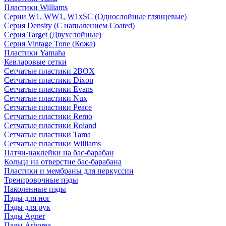
Пластики Williams
Серии W1, WW1, W1xSC (Однослойные глянцевые)
Серия Density (C напылением Coated)
Серия Target (Двухслойные)
Серия Vintage Tone (Кожа)
Пластики Yamaha
Кевларовые сетки
Сетчатые пластики 2BOX
Сетчатые пластики Dixon
Сетчатые пластики Evans
Сетчатые пластики Nux
Сетчатые пластики Peace
Сетчатые пластики Remo
Сетчатые пластики Roland
Сетчатые пластики Tama
Сетчатые пластики Williams
Патчи-наклейки на бас-барабан
Кольца на отверстие бас-барабана
Пластики и мембраны для перкуссии
Тренировочные пэды
Наколенные пэды
Пэды для ног
Пэды для рук
Пэды Agner
Пэды Arborea