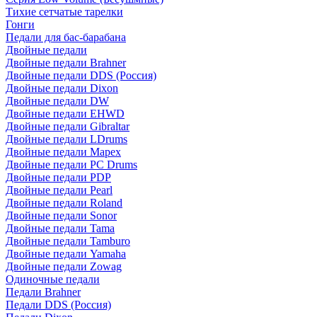
Тихие сетчатые тарелки
Гонги
Педали для бас-барабана
Двойные педали
Двойные педали Brahner
Двойные педали DDS (Россия)
Двойные педали Dixon
Двойные педали DW
Двойные педали EHWD
Двойные педали Gibraltar
Двойные педали LDrums
Двойные педали Mapex
Двойные педали PC Drums
Двойные педали PDP
Двойные педали Pearl
Двойные педали Roland
Двойные педали Sonor
Двойные педали Tama
Двойные педали Tamburo
Двойные педали Yamaha
Двойные педали Zowag
Одиночные педали
Педали Brahner
Педали DDS (Россия)