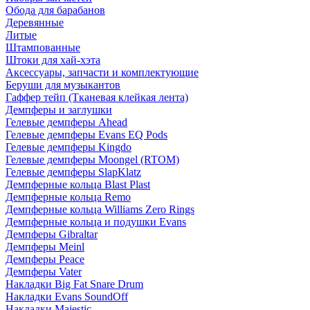
Обода для барабанов
Деревянные
Литые
Штампованные
Штоки для хай-хэта
Аксессуары, запчасти и комплектующие
Беруши для музыкантов
Гаффер тейп (Тканевая клейкая лента)
Демпферы и заглушки
Гелевые демпферы Ahead
Гелевые демпферы Evans EQ Pods
Гелевые демпферы Kingdo
Гелевые демпферы Moongel (RTOM)
Гелевые демпферы SlapKlatz
Демпферные кольца Blast Plast
Демпферные кольца Remo
Демпферные кольца Williams Zero Rings
Демпферные кольца и подушки Evans
Демпферы Gibraltar
Демпферы Meinl
Демпферы Peace
Демпферы Vater
Накладки Big Fat Snare Drum
Накладки Evans SoundOff
Накладки Majestic