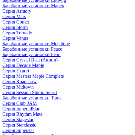
Барабанные установки Ludwig
Барабанные установки Mapex
Серия Armory
Серия Mars
Серия Comet
Серия Storm
Серия Tornado
Серия Venus
Барабанные установки Megatone
Барабанные установки Peace
Барабанные установки Pearl
Серия Crystal Beat (Акрил)
Серия Decade Maple
Серия Export
Серия Masters Maple Complete
Серия Roadshow
Серия Midtown
Серия Session Studio Select
Барабанные установки Tama
Серия Club-JAM
Серия ImperialStar
Серия Rhythm Mate
Серия Stagestar
Серия Starclassic
Серия Superstar