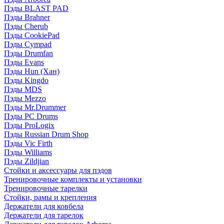
Пэды BLAST PAD
Пэды Brahner
Пэды Cherub
Пэды CookiePad
Пэды Cympad
Пэды Drumfan
Пэды Evans
Пэды Hun (Хан)
Пэды Kingdo
Пэды MDS
Пэды Mezzo
Пэды Mr.Drummer
Пэды PC Drums
Пэды ProLogix
Пэды Russian Drum Shop
Пэды Vic Firth
Пэды Williams
Пэды Zildjian
Стойки и аксессуары для пэдов
Тренировочные комплекты и установки
Тренировочные тарелки
Стойки, рамы и крепления
Держатели для ковбела
Держатели для тарелок