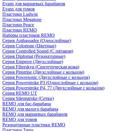
Evans для маршевых барабанов
Evans для томов
Пластики Ludwig
Пластики Megatone
Пластики Peace
Пластики REMO
Наборы пластиков REMO
Серия Ambassador (Однослойные)
Серия Colortone (Цветные)
Серия Controlled Sound (С пятаком)
Серия Diplomat (Резонаторные)
Серия Emperor (Двухслойные)
Серия Fiberskyn (Синтетическая кожа)
Серия Pinstripe (Двухслойные с кольцом)
Серия Powersonic (Двухслойные с кольцом)
Серия Powerstroke P3 (Однослойные с кольцом)
Серия Powerstroke P4, 77 (Двухслойные с кольцом)
Серия REMO UT
Серия Silentstroke (Сетки)
REMO для бас-барабана
REMO для малого барабана
REMO для маршевых барабанов
REMO для томов
Резонаторные пластики REMO
Пластики Tama