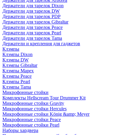
Держатели для тарелок Arborea
Держатели для тарелок Dixon
Держатели для тарелок DW
Держатели для тарелок PDP
Держатели для тарелок Gibraltar
Держатели для тарелок Peace
Держатели для тарелок Pearl
Держатели для тарелок Tama
Держатели и крепления для гаджетов
Клэмпы
Клэмпы Dixon
Клэмпы DW
Клэмпы Gibraltar
Клэмпы Mapex
Клэмпы Peace
Клэмпы Pearl
Клэмпы Tama
Микрофонные стойки
Комплекты Hellscream Tour Drummer Kit
Микрофонные стойки Gravity
Микрофонные стойки Hercules
Микрофонные стойки König &amp; Meyer
Микрофонные стойки Peace
Микрофонные стойки Pearl
Наборы хардвера