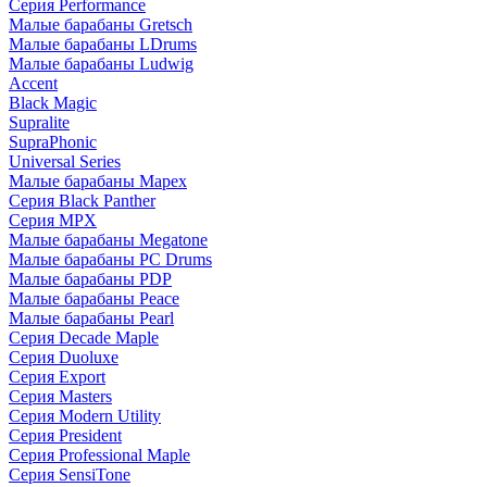
Серия Performance
Малые барабаны Gretsch
Малые барабаны LDrums
Малые барабаны Ludwig
Accent
Black Magic
Supralite
SupraPhonic
Universal Series
Малые барабаны Mapex
Серия Black Panther
Серия MPX
Малые барабаны Megatone
Малые барабаны PC Drums
Малые барабаны PDP
Малые барабаны Peace
Малые барабаны Pearl
Серия Decade Maple
Серия Duoluxe
Серия Export
Серия Masters
Серия Modern Utility
Серия President
Серия Professional Maple
Серия SensiTone