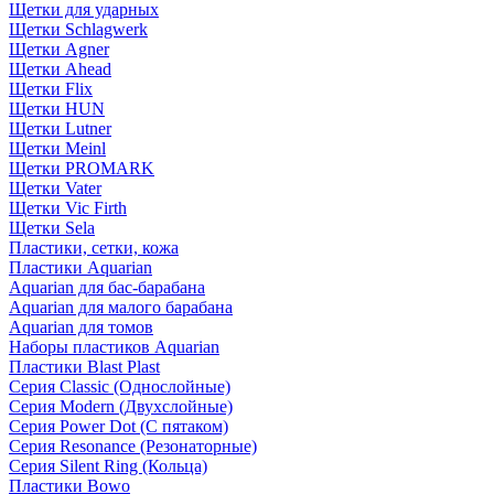
Щетки для ударных
Щетки Schlagwerk
Щетки Agner
Щетки Ahead
Щетки Flix
Щетки HUN
Щетки Lutner
Щетки Meinl
Щетки PROMARK
Щетки Vater
Щетки Vic Firth
Щетки Sela
Пластики, сетки, кожа
Пластики Aquarian
Aquarian для бас-барабана
Aquarian для малого барабана
Aquarian для томов
Наборы пластиков Aquarian
Пластики Blast Plast
Серия Classic (Однослойные)
Серия Modern (Двухслойные)
Серия Power Dot (С пятаком)
Серия Resonance (Резонаторные)
Серия Silent Ring (Кольца)
Пластики Bowo