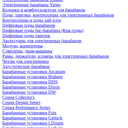
Электронные барабаны Yargo
Колонки и комбоусилители для барабанов
Пэды, тарелки, контроллеры для электронных барабанов
Контроллеры и пэды хай-хэта
Цифровые пэды барабанов
Цифровые пэды бас-барабана (Кик-пэды)
Цифровые пэды тарелок
Аксессуары для электронных барабанов
Модули, конвертеры
Сэмплеры, драм-машины
Рамы, держатели, клэмпы для электронных барабанов
Чехлы для электроники
Акустические барабаны
Барабанные установки Arcanum
Барабанные установки Brahner
Барабанные установки DDS
Барабанные установки Dixon
Барабанные установки DW
Серия Collector's
Серия Design Series
Серия Performance Series
Барабанные установки Foix
Барабанные установки Gretsch
Барабанные установки LDrums