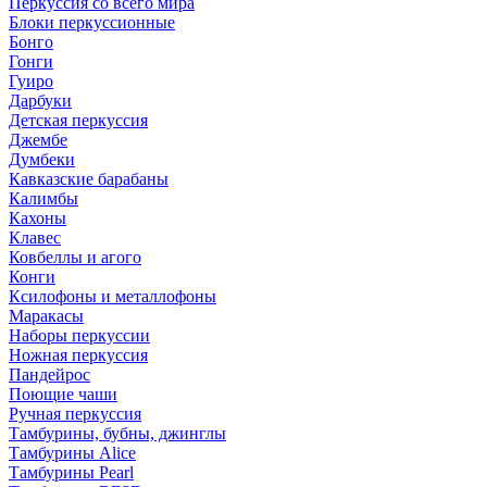
Перкуссия со всего мира
Блоки перкуссионные
Бонго
Гонги
Гуиро
Дарбуки
Детская перкуссия
Джембе
Думбеки
Кавказские барабаны
Калимбы
Кахоны
Клавес
Ковбеллы и агого
Конги
Ксилофоны и металлофоны
Маракасы
Наборы перкуссии
Ножная перкуссия
Пандейрос
Поющие чаши
Ручная перкуссия
Тамбурины, бубны, джинглы
Тамбурины Alice
Тамбурины Pearl