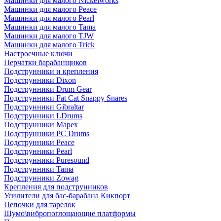
Машинки для малого Nickelworks
Машинки для малого Peace
Машинки для малого Pearl
Машинки для малого Tama
Машинки для малого TJW
Машинки для малого Trick
Настроечные ключи
Перчатки барабанщиков
Подструнники и крепления
Подструнники Dixon
Подструнники Drum Gear
Подструнники Fat Cat Snappy Snares
Подструнники Gibraltar
Подструнники LDrums
Подструнники Mapex
Подструнники PC Drums
Подструнники Peace
Подструнники Pearl
Подструнники Puresound
Подструнники Tama
Подструнники Zowag
Крепления для подструнников
Усилители для бас-барабана Кикпорт
Цепочки для тарелок
Шумо\вибропоглощающие платформы