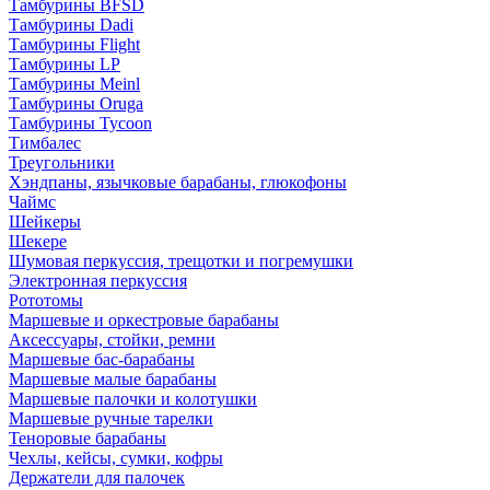
Тамбурины BFSD
Тамбурины Dadi
Тамбурины Flight
Тамбурины LP
Тамбурины Meinl
Тамбурины Oruga
Тамбурины Tycoon
Тимбалес
Треугольники
Хэндпаны, язычковые барабаны, глюкофоны
Чаймс
Шейкеры
Шекере
Шумовая перкуссия, трещотки и погремушки
Электронная перкуссия
Рототомы
Маршевые и оркестровые барабаны
Аксессуары, стойки, ремни
Маршевые бас-барабаны
Маршевые малые барабаны
Маршевые палочки и колотушки
Маршевые ручные тарелки
Теноровые барабаны
Чехлы, кейсы, сумки, кофры
Держатели для палочек