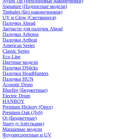
Nylon Tip (Нейлоновые наконечники)
Signature (Подписные модели)
Timbales (Без наконечников)
UV и Glow (Светящиеся)
Палочки Ahead
Запчасти для палочек Ahead
Палочки Arborea
Палочки Artbeat
American Series
Classic Series
Eco Line
Цветные модели
Палочки DSticks
Палочки HeadHunters
Палочки HUN
Acoustic Drum
Bluefire (Бюджетные)
Electric Drum
HANBOY
Premium Hickory (Орех)
Premium Oak (Дуб)
Qi (Бюджетные)
Starry (с блёстками)
Маршевые модели
Флуоресцентные и UV