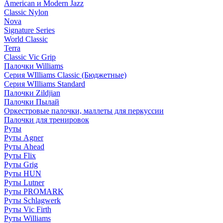
American и Modern Jazz
Classic Nylon
Nova
Signature Series
World Classic
Terra
Classic Vic Grip
Палочки Williams
Серия WIlliams Classic (Бюджетные)
Серия WIlliams Standard
Палочки Zildjian
Палочки Пылай
Оркестровые палочки, маллеты для перкуссии
Палочки для тренировок
Руты
Руты Agner
Руты Ahead
Руты Flix
Руты Grig
Руты HUN
Руты Lutner
Руты PROMARK
Руты Schlagwerk
Руты Vic Firth
Руты Williams