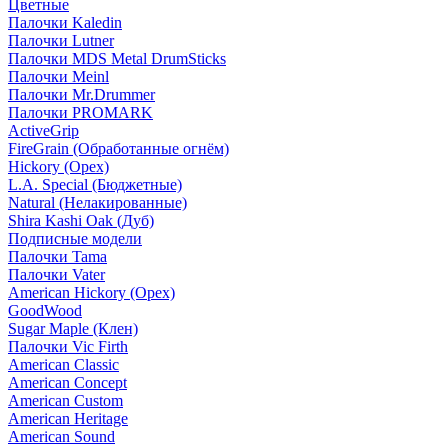
Цветные
Палочки Kaledin
Палочки Lutner
Палочки MDS Metal DrumSticks
Палочки Meinl
Палочки Mr.Drummer
Палочки PROMARK
ActiveGrip
FireGrain (Обработанные огнём)
Hickory (Орех)
L.A. Special (Бюджетные)
Natural (Нелакированные)
Shira Kashi Oak (Дуб)
Подписные модели
Палочки Tama
Палочки Vater
American Hickory (Орех)
GoodWood
Sugar Maple (Клен)
Палочки Vic Firth
American Classic
American Concept
American Custom
American Heritage
American Sound