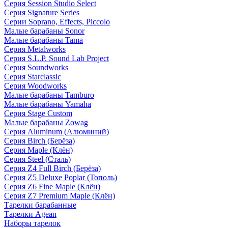
Серия Session Studio Select
Серия Signature Series
Серии Soprano, Effects, Piccolo
Малые барабаны Sonor
Малые барабаны Tama
Серия Metalworks
Серия S.L.P. Sound Lab Project
Серия Soundworks
Серия Starclassic
Серия Woodworks
Малые барабаны Tamburo
Малые барабаны Yamaha
Серия Stage Custom
Малые барабаны Zowag
Серия Aluminum (Алюминий)
Серия Birch (Берёза)
Серия Maple (Клён)
Серия Steel (Сталь)
Серия Z4 Full Birch (Берёза)
Серия Z5 Deluxe Poplar (Тополь)
Серия Z6 Fine Maple (Клён)
Серия Z7 Premium Maple (Клён)
Тарелки барабанные
Тарелки Agean
Наборы тарелок