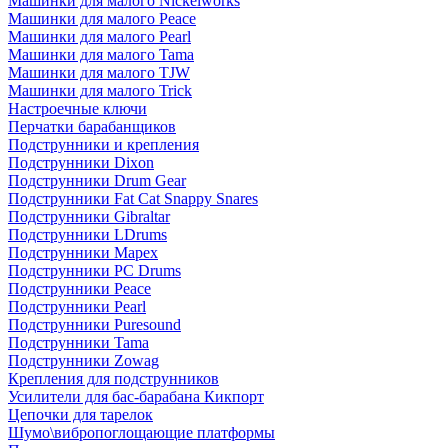
Машинки для малого Nickelworks
Машинки для малого Peace
Машинки для малого Pearl
Машинки для малого Tama
Машинки для малого TJW
Машинки для малого Trick
Настроечные ключи
Перчатки барабанщиков
Подструнники и крепления
Подструнники Dixon
Подструнники Drum Gear
Подструнники Fat Cat Snappy Snares
Подструнники Gibraltar
Подструнники LDrums
Подструнники Mapex
Подструнники PC Drums
Подструнники Peace
Подструнники Pearl
Подструнники Puresound
Подструнники Tama
Подструнники Zowag
Крепления для подструнников
Усилители для бас-барабана Кикпорт
Цепочки для тарелок
Шумо\вибропоглощающие платформы