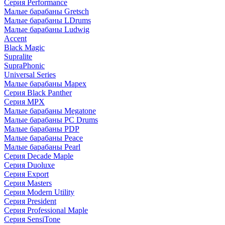
Серия Performance
Малые барабаны Gretsch
Малые барабаны LDrums
Малые барабаны Ludwig
Accent
Black Magic
Supralite
SupraPhonic
Universal Series
Малые барабаны Mapex
Серия Black Panther
Серия MPX
Малые барабаны Megatone
Малые барабаны PC Drums
Малые барабаны PDP
Малые барабаны Peace
Малые барабаны Pearl
Серия Decade Maple
Серия Duoluxe
Серия Export
Серия Masters
Серия Modern Utility
Серия President
Серия Professional Maple
Серия SensiTone