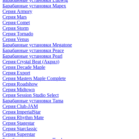
Барабанные установки Ludwig
Барабанные установки Mapex
Серия Armory
Серия Mars
Серия Comet
Серия Storm
Серия Tornado
Серия Venus
Барабанные установки Megatone
Барабанные установки Peace
Барабанные установки Pearl
Серия Crystal Beat (Акрил)
Серия Decade Maple
Серия Export
Серия Masters Maple Complete
Серия Roadshow
Серия Midtown
Серия Session Studio Select
Барабанные установки Tama
Серия Club-JAM
Серия ImperialStar
Серия Rhythm Mate
Серия Stagestar
Серия Starclassic
Серия Superstar