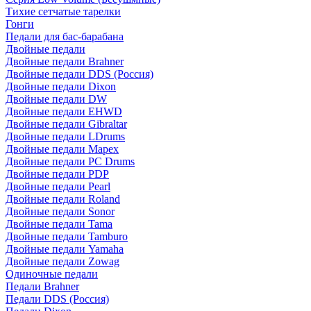
Тихие сетчатые тарелки
Гонги
Педали для бас-барабана
Двойные педали
Двойные педали Brahner
Двойные педали DDS (Россия)
Двойные педали Dixon
Двойные педали DW
Двойные педали EHWD
Двойные педали Gibraltar
Двойные педали LDrums
Двойные педали Mapex
Двойные педали PC Drums
Двойные педали PDP
Двойные педали Pearl
Двойные педали Roland
Двойные педали Sonor
Двойные педали Tama
Двойные педали Tamburo
Двойные педали Yamaha
Двойные педали Zowag
Одиночные педали
Педали Brahner
Педали DDS (Россия)