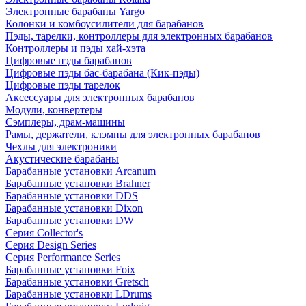
Электронные барабаны Yargo
Колонки и комбоусилители для барабанов
Пэды, тарелки, контроллеры для электронных барабанов
Контроллеры и пэды хай-хэта
Цифровые пэды барабанов
Цифровые пэды бас-барабана (Кик-пэды)
Цифровые пэды тарелок
Аксессуары для электронных барабанов
Модули, конвертеры
Сэмплеры, драм-машины
Рамы, держатели, клэмпы для электронных барабанов
Чехлы для электроники
Акустические барабаны
Барабанные установки Arcanum
Барабанные установки Brahner
Барабанные установки DDS
Барабанные установки Dixon
Барабанные установки DW
Серия Collector's
Серия Design Series
Серия Performance Series
Барабанные установки Foix
Барабанные установки Gretsch
Барабанные установки LDrums