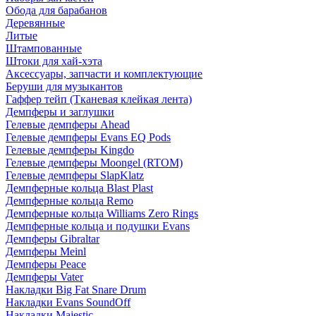
Обода для барабанов
Деревянные
Литые
Штампованные
Штоки для хай-хэта
Аксессуары, запчасти и комплектующие
Беруши для музыкантов
Гаффер тейп (Тканевая клейкая лента)
Демпферы и заглушки
Гелевые демпферы Ahead
Гелевые демпферы Evans EQ Pods
Гелевые демпферы Kingdo
Гелевые демпферы Moongel (RTOM)
Гелевые демпферы SlapKlatz
Демпферные кольца Blast Plast
Демпферные кольца Remo
Демпферные кольца Williams Zero Rings
Демпферные кольца и подушки Evans
Демпферы Gibraltar
Демпферы Meinl
Демпферы Peace
Демпферы Vater
Накладки Big Fat Snare Drum
Накладки Evans SoundOff
Накладки Majestic