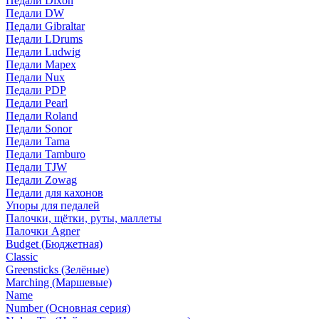
Педали Dixon
Педали DW
Педали Gibraltar
Педали LDrums
Педали Ludwig
Педали Mapex
Педали Nux
Педали PDP
Педали Pearl
Педали Roland
Педали Sonor
Педали Tama
Педали Tamburo
Педали TJW
Педали Zowag
Педали для кахонов
Упоры для педалей
Палочки, щётки, руты, маллеты
Палочки Agner
Budget (Бюджетная)
Classic
Greensticks (Зелёные)
Marching (Маршевые)
Name
Number (Основная серия)