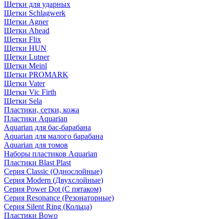
Щетки для ударных
Щетки Schlagwerk
Щетки Agner
Щетки Ahead
Щетки Flix
Щетки HUN
Щетки Lutner
Щетки Meinl
Щетки PROMARK
Щетки Vater
Щетки Vic Firth
Щетки Sela
Пластики, сетки, кожа
Пластики Aquarian
Aquarian для бас-барабана
Aquarian для малого барабана
Aquarian для томов
Наборы пластиков Aquarian
Пластики Blast Plast
Серия Classic (Однослойные)
Серия Modern (Двухслойные)
Серия Power Dot (С пятаком)
Серия Resonance (Резонаторные)
Серия Silent Ring (Кольца)
Пластики Bowo