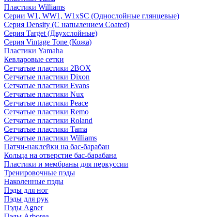
Пластики Williams
Серии W1, WW1, W1xSC (Однослойные глянцевые)
Серия Density (C напылением Coated)
Серия Target (Двухслойные)
Серия Vintage Tone (Кожа)
Пластики Yamaha
Кевларовые сетки
Сетчатые пластики 2BOX
Сетчатые пластики Dixon
Сетчатые пластики Evans
Сетчатые пластики Nux
Сетчатые пластики Peace
Сетчатые пластики Remo
Сетчатые пластики Roland
Сетчатые пластики Tama
Сетчатые пластики Williams
Патчи-наклейки на бас-барабан
Кольца на отверстие бас-барабана
Пластики и мембраны для перкуссии
Тренировочные пэды
Наколенные пэды
Пэды для ног
Пэды для рук
Пэды Agner
Пэды Arborea