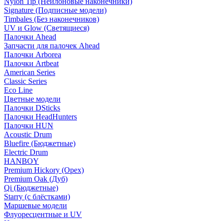
Nylon Tip (Нейлоновые наконечники)
Signature (Подписные модели)
Timbales (Без наконечников)
UV и Glow (Светящиеся)
Палочки Ahead
Запчасти для палочек Ahead
Палочки Arborea
Палочки Artbeat
American Series
Classic Series
Eco Line
Цветные модели
Палочки DSticks
Палочки HeadHunters
Палочки HUN
Acoustic Drum
Bluefire (Бюджетные)
Electric Drum
HANBOY
Premium Hickory (Орех)
Premium Oak (Дуб)
Qi (Бюджетные)
Starry (с блёстками)
Маршевые модели
Флуоресцентные и UV