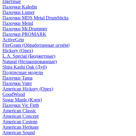
Цветные
Палочки Kaledin
Палочки Lutner
Палочки MDS Metal DrumSticks
Палочки Meinl
Палочки Mr.Drummer
Палочки PROMARK
ActiveGrip
FireGrain (Обработанные огнём)
Hickory (Орех)
L.A. Special (Бюджетные)
Natural (Нелакированные)
Shira Kashi Oak (Дуб)
Подписные модели
Палочки Tama
Палочки Vater
American Hickory (Орех)
GoodWood
Sugar Maple (Клен)
Палочки Vic Firth
American Classic
American Concept
American Custom
American Heritage
American Sound