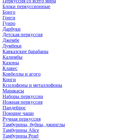
Перкуссия со всего мира
Блоки перкуссионные
Бонго
Гонги
Гуиро
Дарбуки
Детская перкуссия
Джембе
Думбеки
Кавказские барабаны
Калимбы
Кахоны
Клавес
Ковбеллы и агого
Конги
Ксилофоны и металлофоны
Маракасы
Наборы перкуссии
Ножная перкуссия
Пандейрос
Поющие чаши
Ручная перкуссия
Тамбурины, бубны, джинглы
Тамбурины Alice
Тамбурины Pearl