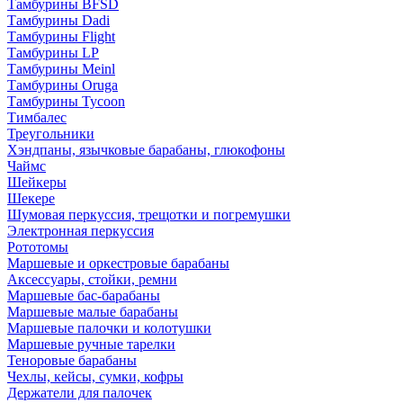
Тамбурины BFSD
Тамбурины Dadi
Тамбурины Flight
Тамбурины LP
Тамбурины Meinl
Тамбурины Oruga
Тамбурины Tycoon
Тимбалес
Треугольники
Хэндпаны, язычковые барабаны, глюкофоны
Чаймс
Шейкеры
Шекере
Шумовая перкуссия, трещотки и погремушки
Электронная перкуссия
Рототомы
Маршевые и оркестровые барабаны
Аксессуары, стойки, ремни
Маршевые бас-барабаны
Маршевые малые барабаны
Маршевые палочки и колотушки
Маршевые ручные тарелки
Теноровые барабаны
Чехлы, кейсы, сумки, кофры
Держатели для палочек