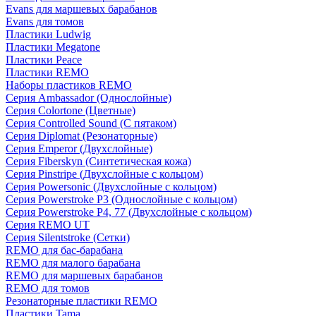
Evans для маршевых барабанов
Evans для томов
Пластики Ludwig
Пластики Megatone
Пластики Peace
Пластики REMO
Наборы пластиков REMO
Серия Ambassador (Однослойные)
Серия Colortone (Цветные)
Серия Controlled Sound (С пятаком)
Серия Diplomat (Резонаторные)
Серия Emperor (Двухслойные)
Серия Fiberskyn (Синтетическая кожа)
Серия Pinstripe (Двухслойные с кольцом)
Серия Powersonic (Двухслойные с кольцом)
Серия Powerstroke P3 (Однослойные с кольцом)
Серия Powerstroke P4, 77 (Двухслойные с кольцом)
Серия REMO UT
Серия Silentstroke (Сетки)
REMO для бас-барабана
REMO для малого барабана
REMO для маршевых барабанов
REMO для томов
Резонаторные пластики REMO
Пластики Tama