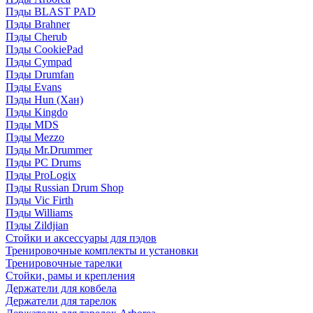
Пэды BLAST PAD
Пэды Brahner
Пэды Cherub
Пэды CookiePad
Пэды Cympad
Пэды Drumfan
Пэды Evans
Пэды Hun (Хан)
Пэды Kingdo
Пэды MDS
Пэды Mezzo
Пэды Mr.Drummer
Пэды PC Drums
Пэды ProLogix
Пэды Russian Drum Shop
Пэды Vic Firth
Пэды Williams
Пэды Zildjian
Стойки и аксессуары для пэдов
Тренировочные комплекты и установки
Тренировочные тарелки
Стойки, рамы и крепления
Держатели для ковбела
Держатели для тарелок