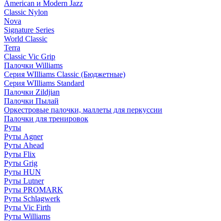
American и Modern Jazz
Classic Nylon
Nova
Signature Series
World Classic
Terra
Classic Vic Grip
Палочки Williams
Серия WIlliams Classic (Бюджетные)
Серия WIlliams Standard
Палочки Zildjian
Палочки Пылай
Оркестровые палочки, маллеты для перкуссии
Палочки для тренировок
Руты
Руты Agner
Руты Ahead
Руты Flix
Руты Grig
Руты HUN
Руты Lutner
Руты PROMARK
Руты Schlagwerk
Руты Vic Firth
Руты Williams