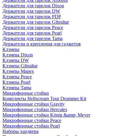
Держатели для тарелок Arborea
Держатели для тарелок Dixon
Держатели для тарелок DW
Держатели для тарелок PDP
Держатели для тарелок Gibraltar
Держатели для тарелок Peace
Держатели для тарелок Pearl
Держатели для тарелок Tama
Держатели и крепления для гаджетов
Клэмпы
Клэмпы Dixon
Клэмпы DW
Клэмпы Gibraltar
Клэмпы Mapex
Клэмпы Peace
Клэмпы Pearl
Клэмпы Tama
Микрофонные стойки
Комплекты Hellscream Tour Drummer Kit
Микрофонные стойки Gravity
Микрофонные стойки Hercules
Микрофонные стойки König &amp; Meyer
Микрофонные стойки Peace
Микрофонные стойки Pearl
Наборы хардвера