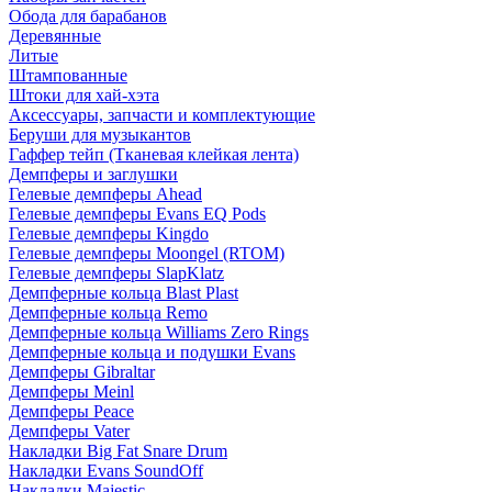
Обода для барабанов
Деревянные
Литые
Штампованные
Штоки для хай-хэта
Аксессуары, запчасти и комплектующие
Беруши для музыкантов
Гаффер тейп (Тканевая клейкая лента)
Демпферы и заглушки
Гелевые демпферы Ahead
Гелевые демпферы Evans EQ Pods
Гелевые демпферы Kingdo
Гелевые демпферы Moongel (RTOM)
Гелевые демпферы SlapKlatz
Демпферные кольца Blast Plast
Демпферные кольца Remo
Демпферные кольца Williams Zero Rings
Демпферные кольца и подушки Evans
Демпферы Gibraltar
Демпферы Meinl
Демпферы Peace
Демпферы Vater
Накладки Big Fat Snare Drum
Накладки Evans SoundOff
Накладки Majestic