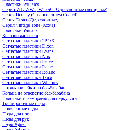
Пластики Williams
Серии W1, WW1, W1xSC (Однослойные глянцевые)
Серия Density (C напылением Coated)
Серия Target (Двухслойные)
Серия Vintage Tone (Кожа)
Пластики Yamaha
Кевларовые сетки
Сетчатые пластики 2BOX
Сетчатые пластики Dixon
Сетчатые пластики Evans
Сетчатые пластики Nux
Сетчатые пластики Peace
Сетчатые пластики Remo
Сетчатые пластики Roland
Сетчатые пластики Tama
Сетчатые пластики Williams
Патчи-наклейки на бас-барабан
Кольца на отверстие бас-барабана
Пластики и мембраны для перкуссии
Тренировочные пэды
Наколенные пэды
Пэды для ног
Пэды для рук
Пэды Agner
Пэды Arborea