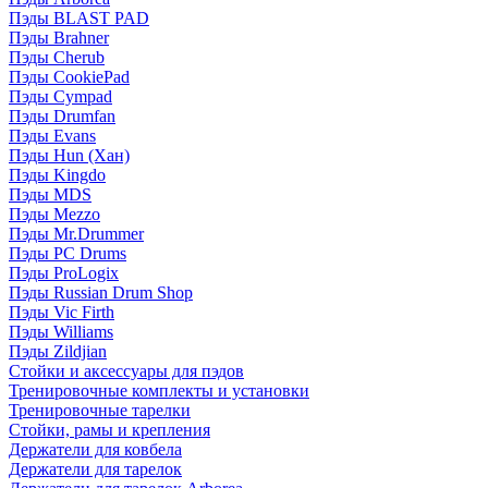
Пэды BLAST PAD
Пэды Brahner
Пэды Cherub
Пэды CookiePad
Пэды Cympad
Пэды Drumfan
Пэды Evans
Пэды Hun (Хан)
Пэды Kingdo
Пэды MDS
Пэды Mezzo
Пэды Mr.Drummer
Пэды PC Drums
Пэды ProLogix
Пэды Russian Drum Shop
Пэды Vic Firth
Пэды Williams
Пэды Zildjian
Стойки и аксессуары для пэдов
Тренировочные комплекты и установки
Тренировочные тарелки
Стойки, рамы и крепления
Держатели для ковбела
Держатели для тарелок