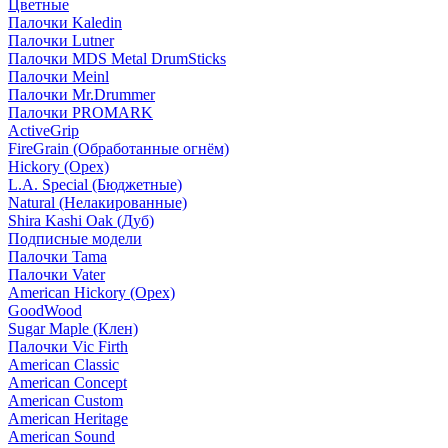
Цветные
Палочки Kaledin
Палочки Lutner
Палочки MDS Metal DrumSticks
Палочки Meinl
Палочки Mr.Drummer
Палочки PROMARK
ActiveGrip
FireGrain (Обработанные огнём)
Hickory (Орех)
L.A. Special (Бюджетные)
Natural (Нелакированные)
Shira Kashi Oak (Дуб)
Подписные модели
Палочки Tama
Палочки Vater
American Hickory (Орех)
GoodWood
Sugar Maple (Клен)
Палочки Vic Firth
American Classic
American Concept
American Custom
American Heritage
American Sound