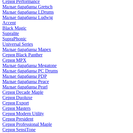
Серия Performance
Малые барабаны Gretsch
Малые барабаны LDrums
Малые барабаны Ludwig
Accent
Black Magic
Supralite
SupraPhonic
Universal Series
Малые барабаны Mapex
Серия Black Panther
Серия MPX
Малые барабаны Megatone
Малые барабаны PC Drums
Малые барабаны PDP
Малые барабаны Peace
Малые барабаны Pearl
Серия Decade Maple
Серия Duoluxe
Серия Export
Серия Masters
Серия Modern Utility
Серия President
Серия Professional Maple
Серия SensiTone