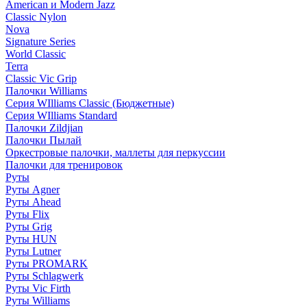
American и Modern Jazz
Classic Nylon
Nova
Signature Series
World Classic
Terra
Classic Vic Grip
Палочки Williams
Серия WIlliams Classic (Бюджетные)
Серия WIlliams Standard
Палочки Zildjian
Палочки Пылай
Оркестровые палочки, маллеты для перкуссии
Палочки для тренировок
Руты
Руты Agner
Руты Ahead
Руты Flix
Руты Grig
Руты HUN
Руты Lutner
Руты PROMARK
Руты Schlagwerk
Руты Vic Firth
Руты Williams