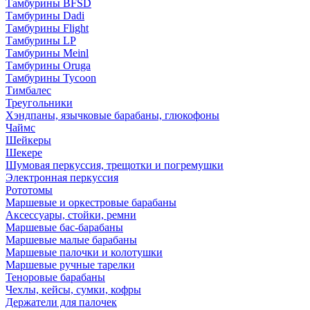
Тамбурины BFSD
Тамбурины Dadi
Тамбурины Flight
Тамбурины LP
Тамбурины Meinl
Тамбурины Oruga
Тамбурины Tycoon
Тимбалес
Треугольники
Хэндпаны, язычковые барабаны, глюкофоны
Чаймс
Шейкеры
Шекере
Шумовая перкуссия, трещотки и погремушки
Электронная перкуссия
Рототомы
Маршевые и оркестровые барабаны
Аксессуары, стойки, ремни
Маршевые бас-барабаны
Маршевые малые барабаны
Маршевые палочки и колотушки
Маршевые ручные тарелки
Теноровые барабаны
Чехлы, кейсы, сумки, кофры
Держатели для палочек