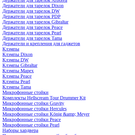
Держатели для тарелок Arborea
Держатели для тарелок Dixon
Держатели для тарелок DW
Держатели для тарелок PDP
Держатели для тарелок Gibraltar
Держатели для тарелок Peace
Держатели для тарелок Pearl
Держатели для тарелок Tama
Держатели и крепления для гаджетов
Клэмпы
Клэмпы Dixon
Клэмпы DW
Клэмпы Gibraltar
Клэмпы Mapex
Клэмпы Peace
Клэмпы Pearl
Клэмпы Tama
Микрофонные стойки
Комплекты Hellscream Tour Drummer Kit
Микрофонные стойки Gravity
Микрофонные стойки Hercules
Микрофонные стойки König &amp; Meyer
Микрофонные стойки Peace
Микрофонные стойки Pearl
Наборы хардвера