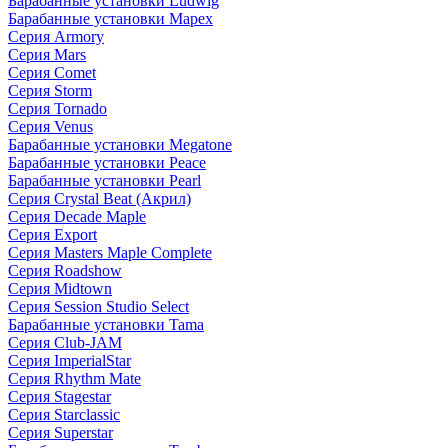
Барабанные установки Ludwig
Барабанные установки Mapex
Серия Armory
Серия Mars
Серия Comet
Серия Storm
Серия Tornado
Серия Venus
Барабанные установки Megatone
Барабанные установки Peace
Барабанные установки Pearl
Серия Crystal Beat (Акрил)
Серия Decade Maple
Серия Export
Серия Masters Maple Complete
Серия Roadshow
Серия Midtown
Серия Session Studio Select
Барабанные установки Tama
Серия Club-JAM
Серия ImperialStar
Серия Rhythm Mate
Серия Stagestar
Серия Starclassic
Серия Superstar