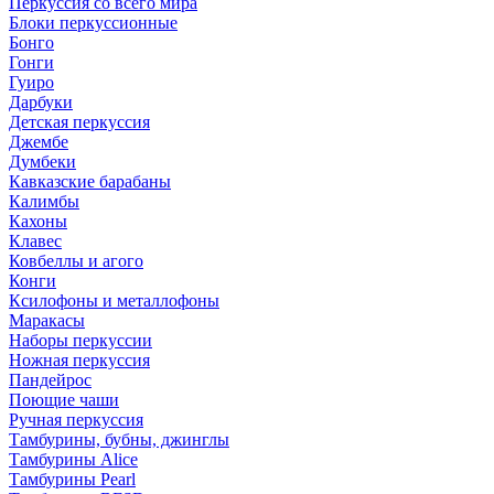
Перкуссия со всего мира
Блоки перкуссионные
Бонго
Гонги
Гуиро
Дарбуки
Детская перкуссия
Джембе
Думбеки
Кавказские барабаны
Калимбы
Кахоны
Клавес
Ковбеллы и агого
Конги
Ксилофоны и металлофоны
Маракасы
Наборы перкуссии
Ножная перкуссия
Пандейрос
Поющие чаши
Ручная перкуссия
Тамбурины, бубны, джинглы
Тамбурины Alice
Тамбурины Pearl