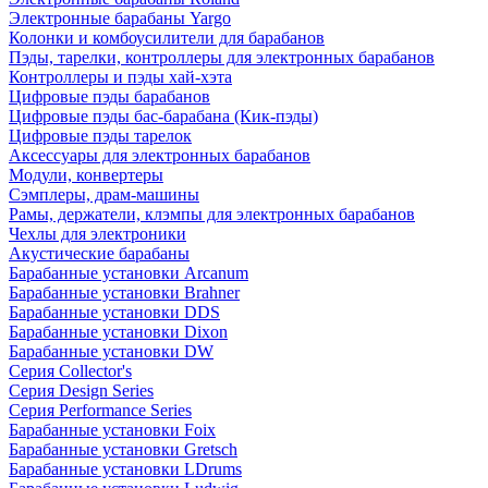
Электронные барабаны Yargo
Колонки и комбоусилители для барабанов
Пэды, тарелки, контроллеры для электронных барабанов
Контроллеры и пэды хай-хэта
Цифровые пэды барабанов
Цифровые пэды бас-барабана (Кик-пэды)
Цифровые пэды тарелок
Аксессуары для электронных барабанов
Модули, конвертеры
Сэмплеры, драм-машины
Рамы, держатели, клэмпы для электронных барабанов
Чехлы для электроники
Акустические барабаны
Барабанные установки Arcanum
Барабанные установки Brahner
Барабанные установки DDS
Барабанные установки Dixon
Барабанные установки DW
Серия Collector's
Серия Design Series
Серия Performance Series
Барабанные установки Foix
Барабанные установки Gretsch
Барабанные установки LDrums