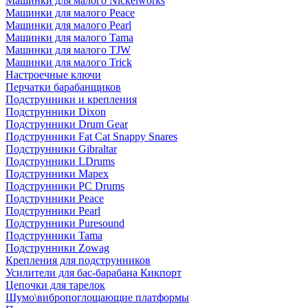
Машинки для малого Nickelworks
Машинки для малого Peace
Машинки для малого Pearl
Машинки для малого Tama
Машинки для малого TJW
Машинки для малого Trick
Настроечные ключи
Перчатки барабанщиков
Подструнники и крепления
Подструнники Dixon
Подструнники Drum Gear
Подструнники Fat Cat Snappy Snares
Подструнники Gibraltar
Подструнники LDrums
Подструнники Mapex
Подструнники PC Drums
Подструнники Peace
Подструнники Pearl
Подструнники Puresound
Подструнники Tama
Подструнники Zowag
Крепления для подструнников
Усилители для бас-барабана Кикпорт
Цепочки для тарелок
Шумо\вибропоглощающие платформы