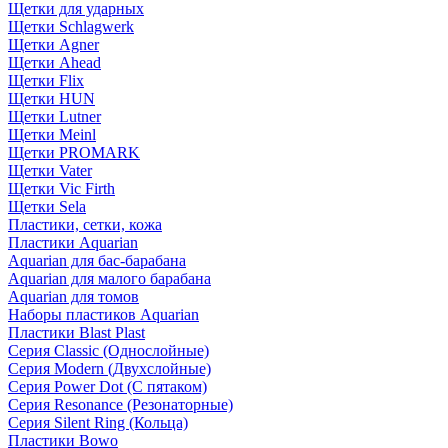
Щетки для ударных
Щетки Schlagwerk
Щетки Agner
Щетки Ahead
Щетки Flix
Щетки HUN
Щетки Lutner
Щетки Meinl
Щетки PROMARK
Щетки Vater
Щетки Vic Firth
Щетки Sela
Пластики, сетки, кожа
Пластики Aquarian
Aquarian для бас-барабана
Aquarian для малого барабана
Aquarian для томов
Наборы пластиков Aquarian
Пластики Blast Plast
Серия Classic (Однослойные)
Серия Modern (Двухслойные)
Серия Power Dot (С пятаком)
Серия Resonance (Резонаторные)
Серия Silent Ring (Кольца)
Пластики Bowo