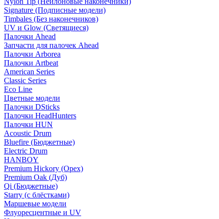
Nylon Tip (Нейлоновые наконечники)
Signature (Подписные модели)
Timbales (Без наконечников)
UV и Glow (Светящиеся)
Палочки Ahead
Запчасти для палочек Ahead
Палочки Arborea
Палочки Artbeat
American Series
Classic Series
Eco Line
Цветные модели
Палочки DSticks
Палочки HeadHunters
Палочки HUN
Acoustic Drum
Bluefire (Бюджетные)
Electric Drum
HANBOY
Premium Hickory (Орех)
Premium Oak (Дуб)
Qi (Бюджетные)
Starry (с блёстками)
Маршевые модели
Флуоресцентные и UV