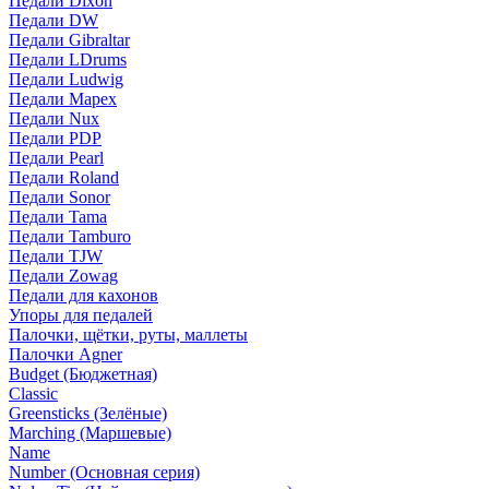
Педали Dixon
Педали DW
Педали Gibraltar
Педали LDrums
Педали Ludwig
Педали Mapex
Педали Nux
Педали PDP
Педали Pearl
Педали Roland
Педали Sonor
Педали Tama
Педали Tamburo
Педали TJW
Педали Zowag
Педали для кахонов
Упоры для педалей
Палочки, щётки, руты, маллеты
Палочки Agner
Budget (Бюджетная)
Classic
Greensticks (Зелёные)
Marching (Маршевые)
Name
Number (Основная серия)