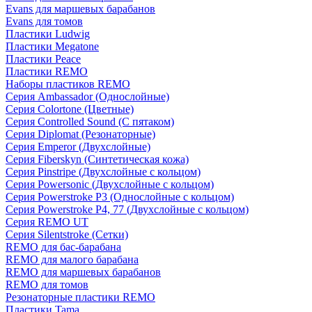
Evans для маршевых барабанов
Evans для томов
Пластики Ludwig
Пластики Megatone
Пластики Peace
Пластики REMO
Наборы пластиков REMO
Серия Ambassador (Однослойные)
Серия Colortone (Цветные)
Серия Controlled Sound (С пятаком)
Серия Diplomat (Резонаторные)
Серия Emperor (Двухслойные)
Серия Fiberskyn (Синтетическая кожа)
Серия Pinstripe (Двухслойные с кольцом)
Серия Powersonic (Двухслойные с кольцом)
Серия Powerstroke P3 (Однослойные с кольцом)
Серия Powerstroke P4, 77 (Двухслойные с кольцом)
Серия REMO UT
Серия Silentstroke (Сетки)
REMO для бас-барабана
REMO для малого барабана
REMO для маршевых барабанов
REMO для томов
Резонаторные пластики REMO
Пластики Tama