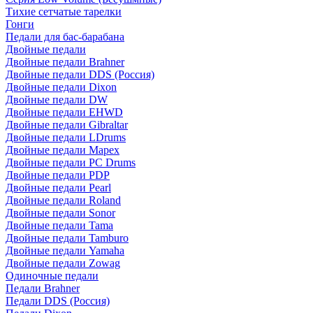
Тихие сетчатые тарелки
Гонги
Педали для бас-барабана
Двойные педали
Двойные педали Brahner
Двойные педали DDS (Россия)
Двойные педали Dixon
Двойные педали DW
Двойные педали EHWD
Двойные педали Gibraltar
Двойные педали LDrums
Двойные педали Mapex
Двойные педали PC Drums
Двойные педали PDP
Двойные педали Pearl
Двойные педали Roland
Двойные педали Sonor
Двойные педали Tama
Двойные педали Tamburo
Двойные педали Yamaha
Двойные педали Zowag
Одиночные педали
Педали Brahner
Педали DDS (Россия)