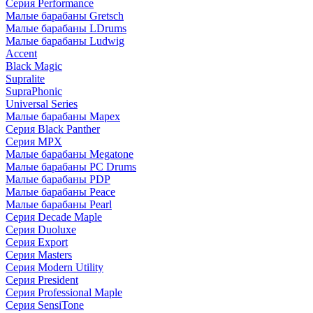
Серия Performance
Малые барабаны Gretsch
Малые барабаны LDrums
Малые барабаны Ludwig
Accent
Black Magic
Supralite
SupraPhonic
Universal Series
Малые барабаны Mapex
Серия Black Panther
Серия MPX
Малые барабаны Megatone
Малые барабаны PC Drums
Малые барабаны PDP
Малые барабаны Peace
Малые барабаны Pearl
Серия Decade Maple
Серия Duoluxe
Серия Export
Серия Masters
Серия Modern Utility
Серия President
Серия Professional Maple
Серия SensiTone