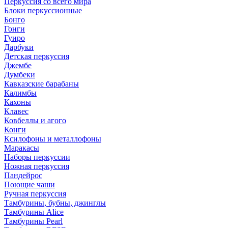
Перкуссия со всего мира
Блоки перкуссионные
Бонго
Гонги
Гуиро
Дарбуки
Детская перкуссия
Джембе
Думбеки
Кавказские барабаны
Калимбы
Кахоны
Клавес
Ковбеллы и агого
Конги
Ксилофоны и металлофоны
Маракасы
Наборы перкуссии
Ножная перкуссия
Пандейрос
Поющие чаши
Ручная перкуссия
Тамбурины, бубны, джинглы
Тамбурины Alice
Тамбурины Pearl