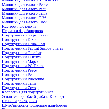
Машинки для малого Nickelworks
Машинки для малого Peace
Машинки для малого Pearl
Машинки для малого Tama
Машинки для малого TJW
Машинки для малого Trick
Настроечные ключи
Перчатки барабанщиков
Подструнники и крепления
Подструнники Dixon
Подструнники Drum Gear
Подструнники Fat Cat Snappy Snares
Подструнники Gibraltar
Подструнники LDrums
Подструнники Mapex
Подструнники PC Drums
Подструнники Peace
Подструнники Pearl
Подструнники Puresound
Подструнники Tama
Подструнники Zowag
Крепления для подструнников
Усилители для бас-барабана Кикпорт
Цепочки для тарелок
Шумо\вибропоглощающие платформы