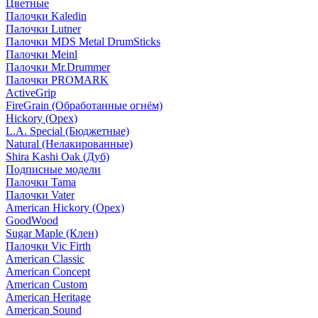
Цветные
Палочки Kaledin
Палочки Lutner
Палочки MDS Metal DrumSticks
Палочки Meinl
Палочки Mr.Drummer
Палочки PROMARK
ActiveGrip
FireGrain (Обработанные огнём)
Hickory (Орех)
L.A. Special (Бюджетные)
Natural (Нелакированные)
Shira Kashi Oak (Дуб)
Подписные модели
Палочки Tama
Палочки Vater
American Hickory (Орех)
GoodWood
Sugar Maple (Клен)
Палочки Vic Firth
American Classic
American Concept
American Custom
American Heritage
American Sound