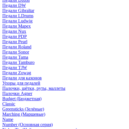
Педали Dixon
Педали DW
Педали Gibraltar
Педали LDrums
Педали Ludwig
Педали Mapex
Педали Nux
Педали PDP
Педали Pearl
Педали Roland
Педали Sonor
Педали Tama
Педали Tamburo
Педали TJW
Педали Zowag
Педали для кахонов
Упоры для педалей
Палочки, щётки, руты, маллеты
Палочки Agner
Budget (Бюджетная)
Classic
Greensticks (Зелёные)
Marching (Маршевые)
Name
Number (Основная серия)