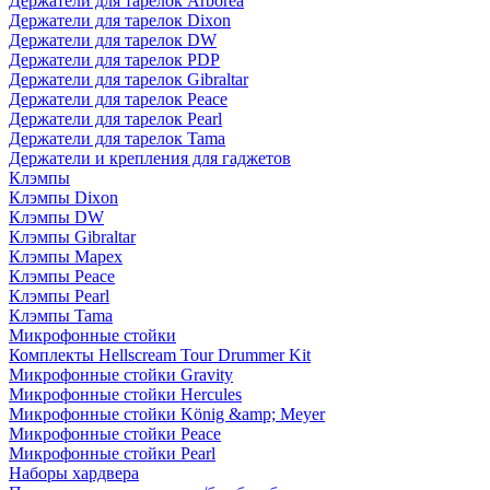
Держатели для тарелок Arborea
Держатели для тарелок Dixon
Держатели для тарелок DW
Держатели для тарелок PDP
Держатели для тарелок Gibraltar
Держатели для тарелок Peace
Держатели для тарелок Pearl
Держатели для тарелок Tama
Держатели и крепления для гаджетов
Клэмпы
Клэмпы Dixon
Клэмпы DW
Клэмпы Gibraltar
Клэмпы Mapex
Клэмпы Peace
Клэмпы Pearl
Клэмпы Tama
Микрофонные стойки
Комплекты Hellscream Tour Drummer Kit
Микрофонные стойки Gravity
Микрофонные стойки Hercules
Микрофонные стойки König &amp; Meyer
Микрофонные стойки Peace
Микрофонные стойки Pearl
Наборы хардвера