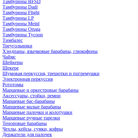
Тамбурины BFSD
Тамбурины Dadi
Тамбурины Flight
Тамбурины LP
Тамбурины Meinl
Тамбурины Oruga
Тамбурины Tycoon
Тимбалес
Треугольники
Хэндпаны, язычковые барабаны, глюкофоны
Чаймс
Шейкеры
Шекере
Шумовая перкуссия, трещотки и погремушки
Электронная перкуссия
Рототомы
Маршевые и оркестровые барабаны
Аксессуары, стойки, ремни
Маршевые бас-барабаны
Маршевые малые барабаны
Маршевые палочки и колотушки
Маршевые ручные тарелки
Теноровые барабаны
Чехлы, кейсы, сумки, кофры
Держатели для палочек