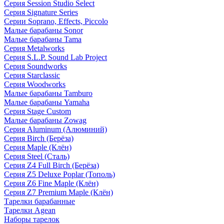
Серия Session Studio Select
Серия Signature Series
Серии Soprano, Effects, Piccolo
Малые барабаны Sonor
Малые барабаны Tama
Серия Metalworks
Серия S.L.P. Sound Lab Project
Серия Soundworks
Серия Starclassic
Серия Woodworks
Малые барабаны Tamburo
Малые барабаны Yamaha
Серия Stage Custom
Малые барабаны Zowag
Серия Aluminum (Алюминий)
Серия Birch (Берёза)
Серия Maple (Клён)
Серия Steel (Сталь)
Серия Z4 Full Birch (Берёза)
Серия Z5 Deluxe Poplar (Тополь)
Серия Z6 Fine Maple (Клён)
Серия Z7 Premium Maple (Клён)
Тарелки барабанные
Тарелки Agean
Наборы тарелок