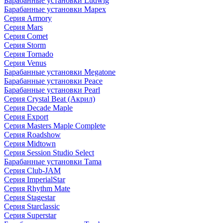
Барабанные установки Ludwig
Барабанные установки Mapex
Серия Armory
Серия Mars
Серия Comet
Серия Storm
Серия Tornado
Серия Venus
Барабанные установки Megatone
Барабанные установки Peace
Барабанные установки Pearl
Серия Crystal Beat (Акрил)
Серия Decade Maple
Серия Export
Серия Masters Maple Complete
Серия Roadshow
Серия Midtown
Серия Session Studio Select
Барабанные установки Tama
Серия Club-JAM
Серия ImperialStar
Серия Rhythm Mate
Серия Stagestar
Серия Starclassic
Серия Superstar