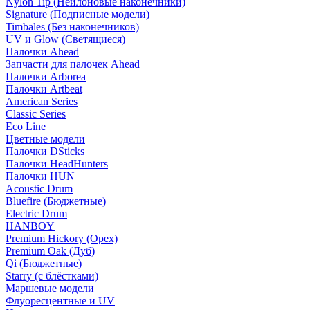
Nylon Tip (Нейлоновые наконечники)
Signature (Подписные модели)
Timbales (Без наконечников)
UV и Glow (Светящиеся)
Палочки Ahead
Запчасти для палочек Ahead
Палочки Arborea
Палочки Artbeat
American Series
Classic Series
Eco Line
Цветные модели
Палочки DSticks
Палочки HeadHunters
Палочки HUN
Acoustic Drum
Bluefire (Бюджетные)
Electric Drum
HANBOY
Premium Hickory (Орех)
Premium Oak (Дуб)
Qi (Бюджетные)
Starry (с блёстками)
Маршевые модели
Флуоресцентные и UV