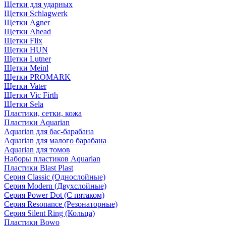
Щетки для ударных
Щетки Schlagwerk
Щетки Agner
Щетки Ahead
Щетки Flix
Щетки HUN
Щетки Lutner
Щетки Meinl
Щетки PROMARK
Щетки Vater
Щетки Vic Firth
Щетки Sela
Пластики, сетки, кожа
Пластики Aquarian
Aquarian для бас-барабана
Aquarian для малого барабана
Aquarian для томов
Наборы пластиков Aquarian
Пластики Blast Plast
Серия Classic (Однослойные)
Серия Modern (Двухслойные)
Серия Power Dot (С пятаком)
Серия Resonance (Резонаторные)
Серия Silent Ring (Кольца)
Пластики Bowo