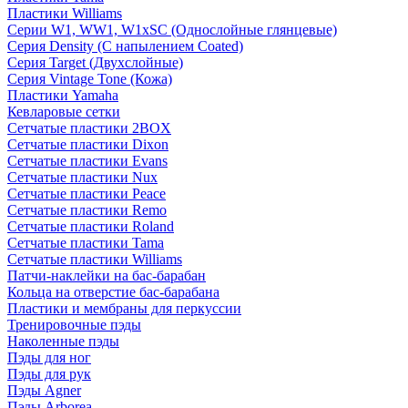
Пластики Williams
Серии W1, WW1, W1xSC (Однослойные глянцевые)
Серия Density (C напылением Coated)
Серия Target (Двухслойные)
Серия Vintage Tone (Кожа)
Пластики Yamaha
Кевларовые сетки
Сетчатые пластики 2BOX
Сетчатые пластики Dixon
Сетчатые пластики Evans
Сетчатые пластики Nux
Сетчатые пластики Peace
Сетчатые пластики Remo
Сетчатые пластики Roland
Сетчатые пластики Tama
Сетчатые пластики Williams
Патчи-наклейки на бас-барабан
Кольца на отверстие бас-барабана
Пластики и мембраны для перкуссии
Тренировочные пэды
Наколенные пэды
Пэды для ног
Пэды для рук
Пэды Agner
Пэды Arborea