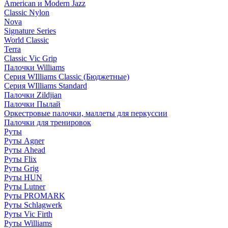
American и Modern Jazz
Classic Nylon
Nova
Signature Series
World Classic
Terra
Classic Vic Grip
Палочки Williams
Серия WIlliams Classic (Бюджетные)
Серия WIlliams Standard
Палочки Zildjian
Палочки Пылай
Оркестровые палочки, маллеты для перкуссии
Палочки для тренировок
Руты
Руты Agner
Руты Ahead
Руты Flix
Руты Grig
Руты HUN
Руты Lutner
Руты PROMARK
Руты Schlagwerk
Руты Vic Firth
Руты Williams