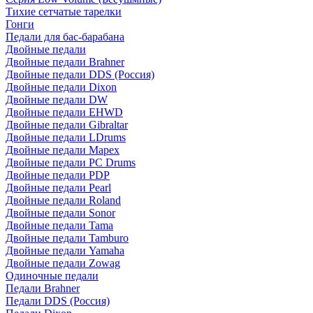
Тихие сетчатые тарелки
Гонги
Педали для бас-барабана
Двойные педали
Двойные педали Brahner
Двойные педали DDS (Россия)
Двойные педали Dixon
Двойные педали DW
Двойные педали EHWD
Двойные педали Gibraltar
Двойные педали LDrums
Двойные педали Mapex
Двойные педали PC Drums
Двойные педали PDP
Двойные педали Pearl
Двойные педали Roland
Двойные педали Sonor
Двойные педали Tama
Двойные педали Tamburo
Двойные педали Yamaha
Двойные педали Zowag
Одиночные педали
Педали Brahner
Педали DDS (Россия)