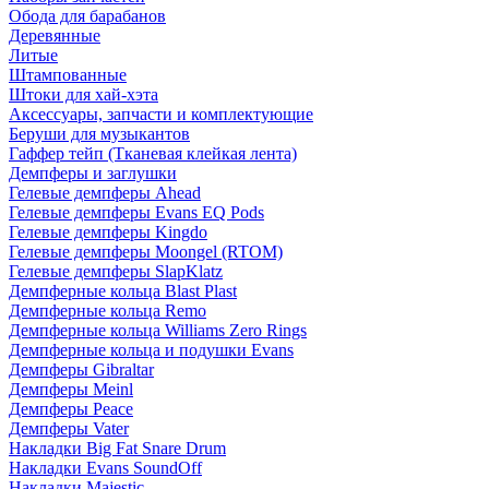
Обода для барабанов
Деревянные
Литые
Штампованные
Штоки для хай-хэта
Аксессуары, запчасти и комплектующие
Беруши для музыкантов
Гаффер тейп (Тканевая клейкая лента)
Демпферы и заглушки
Гелевые демпферы Ahead
Гелевые демпферы Evans EQ Pods
Гелевые демпферы Kingdo
Гелевые демпферы Moongel (RTOM)
Гелевые демпферы SlapKlatz
Демпферные кольца Blast Plast
Демпферные кольца Remo
Демпферные кольца Williams Zero Rings
Демпферные кольца и подушки Evans
Демпферы Gibraltar
Демпферы Meinl
Демпферы Peace
Демпферы Vater
Накладки Big Fat Snare Drum
Накладки Evans SoundOff
Накладки Majestic