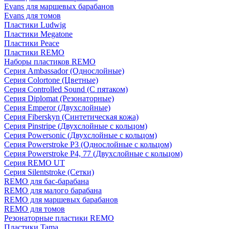
Evans для маршевых барабанов
Evans для томов
Пластики Ludwig
Пластики Megatone
Пластики Peace
Пластики REMO
Наборы пластиков REMO
Серия Ambassador (Однослойные)
Серия Colortone (Цветные)
Серия Controlled Sound (С пятаком)
Серия Diplomat (Резонаторные)
Серия Emperor (Двухслойные)
Серия Fiberskyn (Синтетическая кожа)
Серия Pinstripe (Двухслойные с кольцом)
Серия Powersonic (Двухслойные с кольцом)
Серия Powerstroke P3 (Однослойные с кольцом)
Серия Powerstroke P4, 77 (Двухслойные с кольцом)
Серия REMO UT
Серия Silentstroke (Сетки)
REMO для бас-барабана
REMO для малого барабана
REMO для маршевых барабанов
REMO для томов
Резонаторные пластики REMO
Пластики Tama