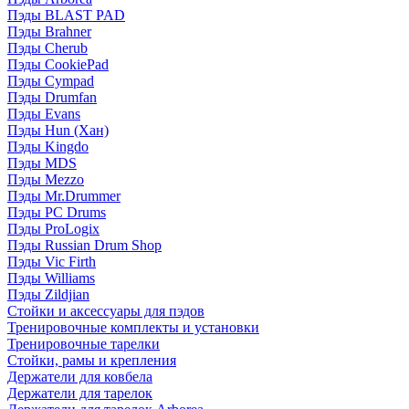
Пэды BLAST PAD
Пэды Brahner
Пэды Cherub
Пэды CookiePad
Пэды Cympad
Пэды Drumfan
Пэды Evans
Пэды Hun (Хан)
Пэды Kingdo
Пэды MDS
Пэды Mezzo
Пэды Mr.Drummer
Пэды PC Drums
Пэды ProLogix
Пэды Russian Drum Shop
Пэды Vic Firth
Пэды Williams
Пэды Zildjian
Стойки и аксессуары для пэдов
Тренировочные комплекты и установки
Тренировочные тарелки
Стойки, рамы и крепления
Держатели для ковбела
Держатели для тарелок