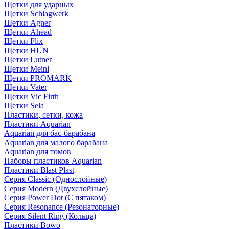
Щетки для ударных
Щетки Schlagwerk
Щетки Agner
Щетки Ahead
Щетки Flix
Щетки HUN
Щетки Lutner
Щетки Meinl
Щетки PROMARK
Щетки Vater
Щетки Vic Firth
Щетки Sela
Пластики, сетки, кожа
Пластики Aquarian
Aquarian для бас-барабана
Aquarian для малого барабана
Aquarian для томов
Наборы пластиков Aquarian
Пластики Blast Plast
Серия Classic (Однослойные)
Серия Modern (Двухслойные)
Серия Power Dot (С пятаком)
Серия Resonance (Резонаторные)
Серия Silent Ring (Кольца)
Пластики Bowo