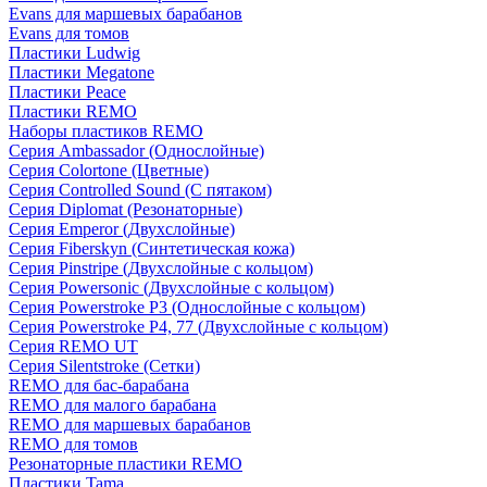
Evans для маршевых барабанов
Evans для томов
Пластики Ludwig
Пластики Megatone
Пластики Peace
Пластики REMO
Наборы пластиков REMO
Серия Ambassador (Однослойные)
Серия Colortone (Цветные)
Серия Controlled Sound (С пятаком)
Серия Diplomat (Резонаторные)
Серия Emperor (Двухслойные)
Серия Fiberskyn (Синтетическая кожа)
Серия Pinstripe (Двухслойные с кольцом)
Серия Powersonic (Двухслойные с кольцом)
Серия Powerstroke P3 (Однослойные с кольцом)
Серия Powerstroke P4, 77 (Двухслойные с кольцом)
Серия REMO UT
Серия Silentstroke (Сетки)
REMO для бас-барабана
REMO для малого барабана
REMO для маршевых барабанов
REMO для томов
Резонаторные пластики REMO
Пластики Tama