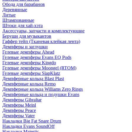
Обода для барабанов
Деревянные
Литые
Штампованные
Штоки для хай-хэта
Аксессуары, запчасти и комплектующие
Беруши для музыкантов
Гаффер тейп (Тканевая клейкая лента)
Демпферы и заглушки
Гелевые демпферы Ahead
Гелевые демпферы Evans EQ Pods
Гелевые демпферы Kingdo
Гелевые демпферы Moongel (RTOM)
Гелевые демпферы SlapKlatz
Демпферные кольца Blast Plast
Демпферные кольца Remo
Демпферные кольца Williams Zero Rings
Демпферные кольца и подушки Evans
Демпферы Gibraltar
Демпферы Meinl
Демпферы Peace
Демпферы Vater
Накладки Big Fat Snare Drum
Накладки Evans SoundOff
Накладки Majestic