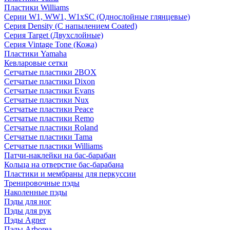
Пластики Williams
Серии W1, WW1, W1xSC (Однослойные глянцевые)
Серия Density (C напылением Coated)
Серия Target (Двухслойные)
Серия Vintage Tone (Кожа)
Пластики Yamaha
Кевларовые сетки
Сетчатые пластики 2BOX
Сетчатые пластики Dixon
Сетчатые пластики Evans
Сетчатые пластики Nux
Сетчатые пластики Peace
Сетчатые пластики Remo
Сетчатые пластики Roland
Сетчатые пластики Tama
Сетчатые пластики Williams
Патчи-наклейки на бас-барабан
Кольца на отверстие бас-барабана
Пластики и мембраны для перкуссии
Тренировочные пэды
Наколенные пэды
Пэды для ног
Пэды для рук
Пэды Agner
Пэды Arborea