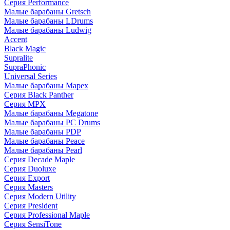
Серия Performance
Малые барабаны Gretsch
Малые барабаны LDrums
Малые барабаны Ludwig
Accent
Black Magic
Supralite
SupraPhonic
Universal Series
Малые барабаны Mapex
Серия Black Panther
Серия MPX
Малые барабаны Megatone
Малые барабаны PC Drums
Малые барабаны PDP
Малые барабаны Peace
Малые барабаны Pearl
Серия Decade Maple
Серия Duoluxe
Серия Export
Серия Masters
Серия Modern Utility
Серия President
Серия Professional Maple
Серия SensiTone