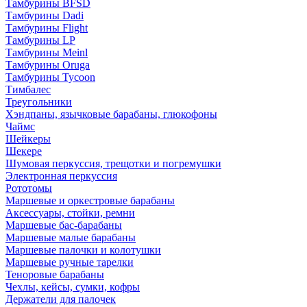
Тамбурины BFSD
Тамбурины Dadi
Тамбурины Flight
Тамбурины LP
Тамбурины Meinl
Тамбурины Oruga
Тамбурины Tycoon
Тимбалес
Треугольники
Хэндпаны, язычковые барабаны, глюкофоны
Чаймс
Шейкеры
Шекере
Шумовая перкуссия, трещотки и погремушки
Электронная перкуссия
Рототомы
Маршевые и оркестровые барабаны
Аксессуары, стойки, ремни
Маршевые бас-барабаны
Маршевые малые барабаны
Маршевые палочки и колотушки
Маршевые ручные тарелки
Теноровые барабаны
Чехлы, кейсы, сумки, кофры
Держатели для палочек