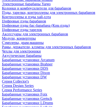
Электронные барабаны Yargo
Колонки и комбоусилители для барабанов
Пэды, тарелки, контроллеры для электронных барабанов
Контроллеры и пэды хай-хэта
Цифровые пэды барабанов
Цифровые пэды бас-барабана (Кик-пэды)
Цифровые пэды тарелок
Аксессуары для электронных барабанов
Модули, конвертеры
Сэмплеры, драм-машины
Рамы, держатели, клэмпы для электронных барабанов
Чехлы для электроники
Акустические барабаны
Барабанные установки Arcanum
Барабанные установки Brahner
Барабанные установки DDS
Барабанные установки Dixon
Барабанные установки DW
Серия Collector's
Серия Design Series
Серия Performance Series
Барабанные установки Foix
Барабанные установки Gretsch
Барабанные установки LDrums