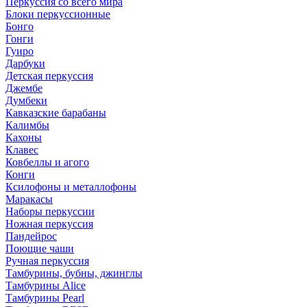
Перкуссия со всего мира
Блоки перкуссионные
Бонго
Гонги
Гуиро
Дарбуки
Детская перкуссия
Джембе
Думбеки
Кавказские барабаны
Калимбы
Кахоны
Клавес
Ковбеллы и агого
Конги
Ксилофоны и металлофоны
Маракасы
Наборы перкуссии
Ножная перкуссия
Пандейрос
Поющие чаши
Ручная перкуссия
Тамбурины, бубны, джинглы
Тамбурины Alice
Тамбурины Pearl