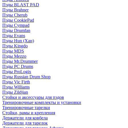
Пэды BLAST PAD
Пэды Brahner
Пэды Cherub
Пэды CookiePad
Пэды Cympad
Пэды Drumfan
Пэды Evans
Пэды Hun (Хан)
Пэды Kingdo
Пэды MDS
Пэды Mezzo
Пэды Mr.Drummer
Пэды PC Drums
Пэды ProLogix
Пэды Russian Drum Shop
Пэды Vic Firth
Пэды Williams
Пэды Zildjian
Стойки и аксессуары для пэдов
Тренировочные комплекты и установки
Тренировочные тарелки
Стойки, рамы и крепления
Держатели для ковбела
Держатели для тарелок