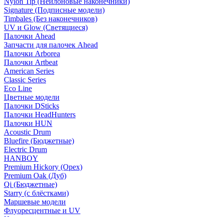
Nylon Tip (Нейлоновые наконечники)
Signature (Подписные модели)
Timbales (Без наконечников)
UV и Glow (Светящиеся)
Палочки Ahead
Запчасти для палочек Ahead
Палочки Arborea
Палочки Artbeat
American Series
Classic Series
Eco Line
Цветные модели
Палочки DSticks
Палочки HeadHunters
Палочки HUN
Acoustic Drum
Bluefire (Бюджетные)
Electric Drum
HANBOY
Premium Hickory (Орех)
Premium Oak (Дуб)
Qi (Бюджетные)
Starry (с блёстками)
Маршевые модели
Флуоресцентные и UV