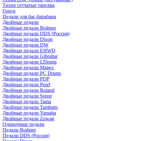
Тихие сетчатые тарелки
Гонги
Педали для бас-барабана
Двойные педали
Двойные педали Brahner
Двойные педали DDS (Россия)
Двойные педали Dixon
Двойные педали DW
Двойные педали EHWD
Двойные педали Gibraltar
Двойные педали LDrums
Двойные педали Mapex
Двойные педали PC Drums
Двойные педали PDP
Двойные педали Pearl
Двойные педали Roland
Двойные педали Sonor
Двойные педали Tama
Двойные педали Tamburo
Двойные педали Yamaha
Двойные педали Zowag
Одиночные педали
Педали Brahner
Педали DDS (Россия)