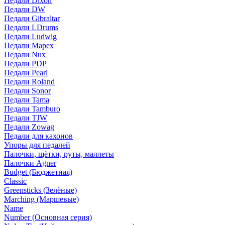
Педали Dixon
Педали DW
Педали Gibraltar
Педали LDrums
Педали Ludwig
Педали Mapex
Педали Nux
Педали PDP
Педали Pearl
Педали Roland
Педали Sonor
Педали Tama
Педали Tamburo
Педали TJW
Педали Zowag
Педали для кахонов
Упоры для педалей
Палочки, щётки, руты, маллеты
Палочки Agner
Budget (Бюджетная)
Classic
Greensticks (Зелёные)
Marching (Маршевые)
Name
Number (Основная серия)