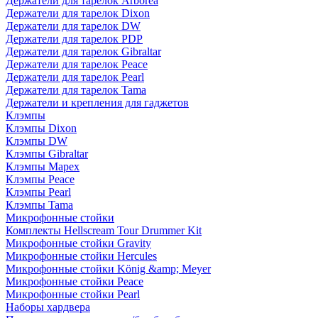
Держатели для тарелок Arborea
Держатели для тарелок Dixon
Держатели для тарелок DW
Держатели для тарелок PDP
Держатели для тарелок Gibraltar
Держатели для тарелок Peace
Держатели для тарелок Pearl
Держатели для тарелок Tama
Держатели и крепления для гаджетов
Клэмпы
Клэмпы Dixon
Клэмпы DW
Клэмпы Gibraltar
Клэмпы Mapex
Клэмпы Peace
Клэмпы Pearl
Клэмпы Tama
Микрофонные стойки
Комплекты Hellscream Tour Drummer Kit
Микрофонные стойки Gravity
Микрофонные стойки Hercules
Микрофонные стойки König &amp; Meyer
Микрофонные стойки Peace
Микрофонные стойки Pearl
Наборы хардвера