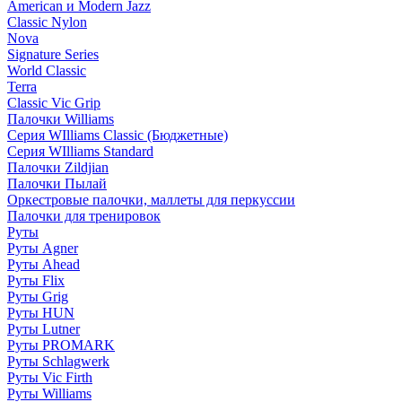
American и Modern Jazz
Classic Nylon
Nova
Signature Series
World Classic
Terra
Classic Vic Grip
Палочки Williams
Серия WIlliams Classic (Бюджетные)
Серия WIlliams Standard
Палочки Zildjian
Палочки Пылай
Оркестровые палочки, маллеты для перкуссии
Палочки для тренировок
Руты
Руты Agner
Руты Ahead
Руты Flix
Руты Grig
Руты HUN
Руты Lutner
Руты PROMARK
Руты Schlagwerk
Руты Vic Firth
Руты Williams