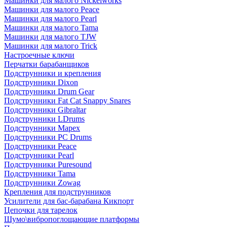
Машинки для малого Nickelworks
Машинки для малого Peace
Машинки для малого Pearl
Машинки для малого Tama
Машинки для малого TJW
Машинки для малого Trick
Настроечные ключи
Перчатки барабанщиков
Подструнники и крепления
Подструнники Dixon
Подструнники Drum Gear
Подструнники Fat Cat Snappy Snares
Подструнники Gibraltar
Подструнники LDrums
Подструнники Mapex
Подструнники PC Drums
Подструнники Peace
Подструнники Pearl
Подструнники Puresound
Подструнники Tama
Подструнники Zowag
Крепления для подструнников
Усилители для бас-барабана Кикпорт
Цепочки для тарелок
Шумо\вибропоглощающие платформы