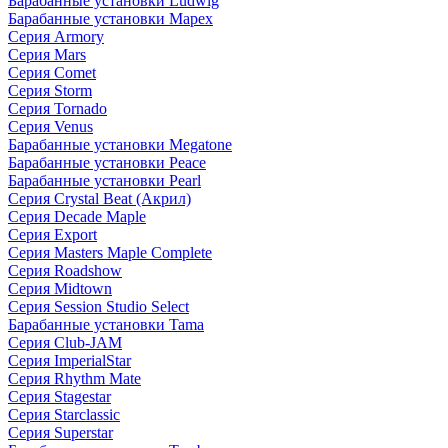
Барабанные установки Ludwig
Барабанные установки Mapex
Серия Armory
Серия Mars
Серия Comet
Серия Storm
Серия Tornado
Серия Venus
Барабанные установки Megatone
Барабанные установки Peace
Барабанные установки Pearl
Серия Crystal Beat (Акрил)
Серия Decade Maple
Серия Export
Серия Masters Maple Complete
Серия Roadshow
Серия Midtown
Серия Session Studio Select
Барабанные установки Tama
Серия Club-JAM
Серия ImperialStar
Серия Rhythm Mate
Серия Stagestar
Серия Starclassic
Серия Superstar