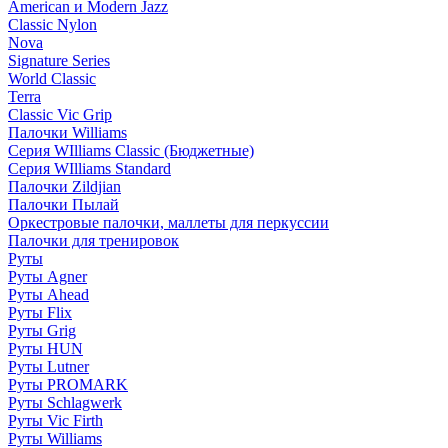
American и Modern Jazz
Classic Nylon
Nova
Signature Series
World Classic
Terra
Classic Vic Grip
Палочки Williams
Серия WIlliams Classic (Бюджетные)
Серия WIlliams Standard
Палочки Zildjian
Палочки Пылай
Оркестровые палочки, маллеты для перкуссии
Палочки для тренировок
Руты
Руты Agner
Руты Ahead
Руты Flix
Руты Grig
Руты HUN
Руты Lutner
Руты PROMARK
Руты Schlagwerk
Руты Vic Firth
Руты Williams