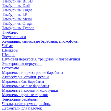
Тамбурины BFSD
Тамбурины Dadi
Тамбурины Flight
Тамбурины LP
Тамбурины Meinl
Тамбурины Oruga
Тамбурины Tycoon
Тимбалес
Треугольники
Хэндпаны, язычковые барабаны, глюкофоны
Чаймс
Шейкеры
Шекере
Шумовая перкуссия, трещотки и погремушки
Электронная перкуссия
Рототомы
Маршевые и оркестровые барабаны
Аксессуары, стойки, ремни
Маршевые бас-барабаны
Маршевые малые барабаны
Маршевые палочки и колотушки
Маршевые ручные тарелки
Теноровые барабаны
Чехлы, кейсы, сумки, кофры
Держатели для палочек