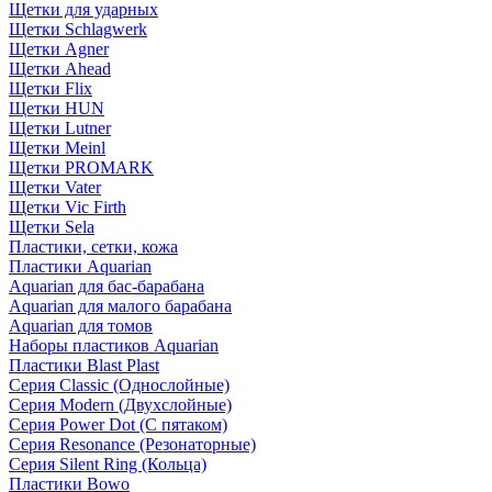
Щетки для ударных
Щетки Schlagwerk
Щетки Agner
Щетки Ahead
Щетки Flix
Щетки HUN
Щетки Lutner
Щетки Meinl
Щетки PROMARK
Щетки Vater
Щетки Vic Firth
Щетки Sela
Пластики, сетки, кожа
Пластики Aquarian
Aquarian для бас-барабана
Aquarian для малого барабана
Aquarian для томов
Наборы пластиков Aquarian
Пластики Blast Plast
Серия Classic (Однослойные)
Серия Modern (Двухслойные)
Серия Power Dot (С пятаком)
Серия Resonance (Резонаторные)
Серия Silent Ring (Кольца)
Пластики Bowo