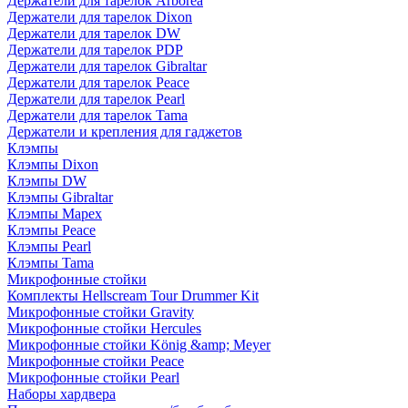
Держатели для тарелок Arborea
Держатели для тарелок Dixon
Держатели для тарелок DW
Держатели для тарелок PDP
Держатели для тарелок Gibraltar
Держатели для тарелок Peace
Держатели для тарелок Pearl
Держатели для тарелок Tama
Держатели и крепления для гаджетов
Клэмпы
Клэмпы Dixon
Клэмпы DW
Клэмпы Gibraltar
Клэмпы Mapex
Клэмпы Peace
Клэмпы Pearl
Клэмпы Tama
Микрофонные стойки
Комплекты Hellscream Tour Drummer Kit
Микрофонные стойки Gravity
Микрофонные стойки Hercules
Микрофонные стойки König &amp; Meyer
Микрофонные стойки Peace
Микрофонные стойки Pearl
Наборы хардвера