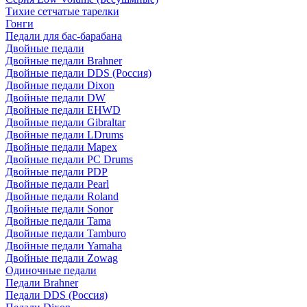
Тихие сетчатые тарелки
Гонги
Педали для бас-барабана
Двойные педали
Двойные педали Brahner
Двойные педали DDS (Россия)
Двойные педали Dixon
Двойные педали DW
Двойные педали EHWD
Двойные педали Gibraltar
Двойные педали LDrums
Двойные педали Mapex
Двойные педали PC Drums
Двойные педали PDP
Двойные педали Pearl
Двойные педали Roland
Двойные педали Sonor
Двойные педали Tama
Двойные педали Tamburo
Двойные педали Yamaha
Двойные педали Zowag
Одиночные педали
Педали Brahner
Педали DDS (Россия)