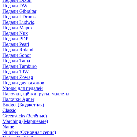
Педали Dixon
Педали DW
Педали Gibraltar
Педали LDrums
Педали Ludwig
Педали Mapex
Педали Nux
Педали PDP
Педали Pearl
Педали Roland
Педали Sonor
Педали Tama
Педали Tamburo
Педали TJW
Педали Zowag
Педали для кахонов
Упоры для педалей
Палочки, щётки, руты, маллеты
Палочки Agner
Budget (Бюджетная)
Classic
Greensticks (Зелёные)
Marching (Маршевые)
Name
Number (Основная серия)