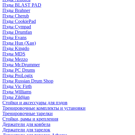
Пэды BLAST PAD
Пэды Brahner
Пэды Cherub
Пэды CookiePad
Пэды Cympad
Пэды Drumfan
Пэды Evans
Пэды Hun (Хан)
Пэды Kingdo
Пэды MDS
Пэды Mezzo
Пэды Mr.Drummer
Пэды PC Drums
Пэды ProLogix
Пэды Russian Drum Shop
Пэды Vic Firth
Пэды Williams
Пэды Zildjian
Стойки и аксессуары для пэдов
Тренировочные комплекты и установки
Тренировочные тарелки
Стойки, рамы и крепления
Держатели для ковбела
Держатели для тарелок