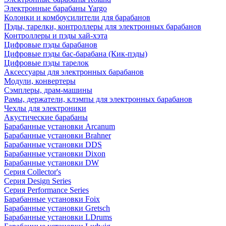
Электронные барабаны Yargo
Колонки и комбоусилители для барабанов
Пэды, тарелки, контроллеры для электронных барабанов
Контроллеры и пэды хай-хэта
Цифровые пэды барабанов
Цифровые пэды бас-барабана (Кик-пэды)
Цифровые пэды тарелок
Аксессуары для электронных барабанов
Модули, конвертеры
Сэмплеры, драм-машины
Рамы, держатели, клэмпы для электронных барабанов
Чехлы для электроники
Акустические барабаны
Барабанные установки Arcanum
Барабанные установки Brahner
Барабанные установки DDS
Барабанные установки Dixon
Барабанные установки DW
Серия Collector's
Серия Design Series
Серия Performance Series
Барабанные установки Foix
Барабанные установки Gretsch
Барабанные установки LDrums