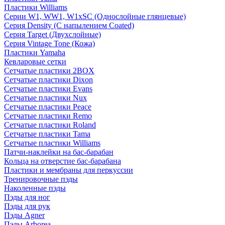
Пластики Williams
Серии W1, WW1, W1xSC (Однослойные глянцевые)
Серия Density (C напылением Coated)
Серия Target (Двухслойные)
Серия Vintage Tone (Кожа)
Пластики Yamaha
Кевларовые сетки
Сетчатые пластики 2BOX
Сетчатые пластики Dixon
Сетчатые пластики Evans
Сетчатые пластики Nux
Сетчатые пластики Peace
Сетчатые пластики Remo
Сетчатые пластики Roland
Сетчатые пластики Tama
Сетчатые пластики Williams
Патчи-наклейки на бас-барабан
Кольца на отверстие бас-барабана
Пластики и мембраны для перкуссии
Тренировочные пэды
Наколенные пэды
Пэды для ног
Пэды для рук
Пэды Agner
Пэды Arborea