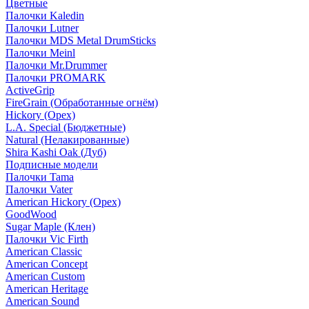
Цветные
Палочки Kaledin
Палочки Lutner
Палочки MDS Metal DrumSticks
Палочки Meinl
Палочки Mr.Drummer
Палочки PROMARK
ActiveGrip
FireGrain (Обработанные огнём)
Hickory (Орех)
L.A. Special (Бюджетные)
Natural (Нелакированные)
Shira Kashi Oak (Дуб)
Подписные модели
Палочки Tama
Палочки Vater
American Hickory (Орех)
GoodWood
Sugar Maple (Клен)
Палочки Vic Firth
American Classic
American Concept
American Custom
American Heritage
American Sound