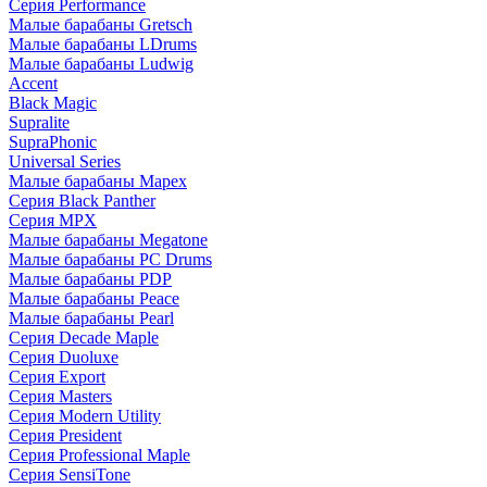
Серия Performance
Малые барабаны Gretsch
Малые барабаны LDrums
Малые барабаны Ludwig
Accent
Black Magic
Supralite
SupraPhonic
Universal Series
Малые барабаны Mapex
Серия Black Panther
Серия MPX
Малые барабаны Megatone
Малые барабаны PC Drums
Малые барабаны PDP
Малые барабаны Peace
Малые барабаны Pearl
Серия Decade Maple
Серия Duoluxe
Серия Export
Серия Masters
Серия Modern Utility
Серия President
Серия Professional Maple
Серия SensiTone