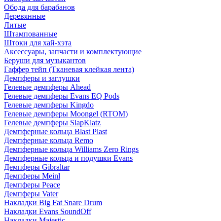
Обода для барабанов
Деревянные
Литые
Штампованные
Штоки для хай-хэта
Аксессуары, запчасти и комплектующие
Беруши для музыкантов
Гаффер тейп (Тканевая клейкая лента)
Демпферы и заглушки
Гелевые демпферы Ahead
Гелевые демпферы Evans EQ Pods
Гелевые демпферы Kingdo
Гелевые демпферы Moongel (RTOM)
Гелевые демпферы SlapKlatz
Демпферные кольца Blast Plast
Демпферные кольца Remo
Демпферные кольца Williams Zero Rings
Демпферные кольца и подушки Evans
Демпферы Gibraltar
Демпферы Meinl
Демпферы Peace
Демпферы Vater
Накладки Big Fat Snare Drum
Накладки Evans SoundOff
Накладки Majestic