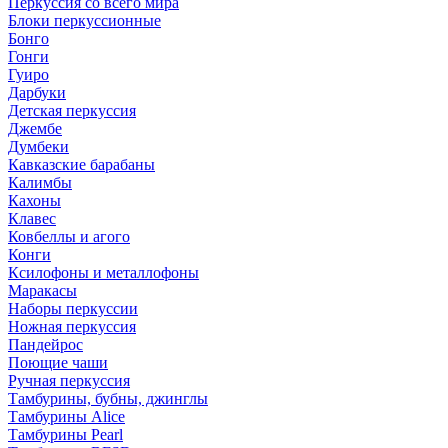
Перкуссия со всего мира
Блоки перкуссионные
Бонго
Гонги
Гуиро
Дарбуки
Детская перкуссия
Джембе
Думбеки
Кавказские барабаны
Калимбы
Кахоны
Клавес
Ковбеллы и агого
Конги
Ксилофоны и металлофоны
Маракасы
Наборы перкуссии
Ножная перкуссия
Пандейрос
Поющие чаши
Ручная перкуссия
Тамбурины, бубны, джинглы
Тамбурины Alice
Тамбурины Pearl