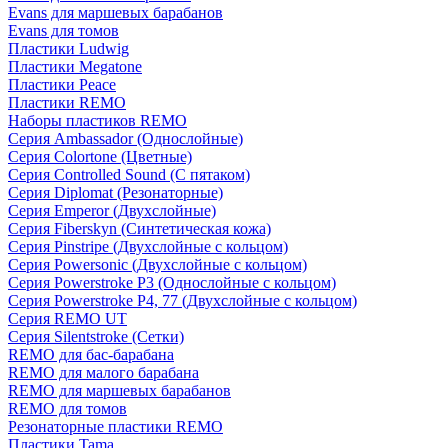
Evans для маршевых барабанов
Evans для томов
Пластики Ludwig
Пластики Megatone
Пластики Peace
Пластики REMO
Наборы пластиков REMO
Серия Ambassador (Однослойные)
Серия Colortone (Цветные)
Серия Controlled Sound (С пятаком)
Серия Diplomat (Резонаторные)
Серия Emperor (Двухслойные)
Серия Fiberskyn (Синтетическая кожа)
Серия Pinstripe (Двухслойные с кольцом)
Серия Powersonic (Двухслойные с кольцом)
Серия Powerstroke P3 (Однослойные с кольцом)
Серия Powerstroke P4, 77 (Двухслойные с кольцом)
Серия REMO UT
Серия Silentstroke (Сетки)
REMO для бас-барабана
REMO для малого барабана
REMO для маршевых барабанов
REMO для томов
Резонаторные пластики REMO
Пластики Tama