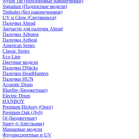
Nylon Tip (Нейлоновые наконечники)
Signature (Подписные модели)
Timbales (Без наконечников)
UV и Glow (Светящиеся)
Палочки Ahead
Запчасти для палочек Ahead
Палочки Arborea
Палочки Artbeat
American Series
Classic Series
Eco Line
Цветные модели
Палочки DSticks
Палочки HeadHunters
Палочки HUN
Acoustic Drum
Bluefire (Бюджетные)
Electric Drum
HANBOY
Premium Hickory (Орех)
Premium Oak (Дуб)
Qi (Бюджетные)
Starry (с блёстками)
Маршевые модели
Флуоресцентные и UV