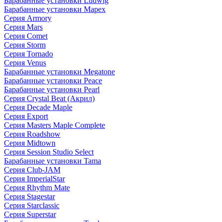
Барабанные установки Ludwig
Барабанные установки Mapex
Серия Armory
Серия Mars
Серия Comet
Серия Storm
Серия Tornado
Серия Venus
Барабанные установки Megatone
Барабанные установки Peace
Барабанные установки Pearl
Серия Crystal Beat (Акрил)
Серия Decade Maple
Серия Export
Серия Masters Maple Complete
Серия Roadshow
Серия Midtown
Серия Session Studio Select
Барабанные установки Tama
Серия Club-JAM
Серия ImperialStar
Серия Rhythm Mate
Серия Stagestar
Серия Starclassic
Серия Superstar