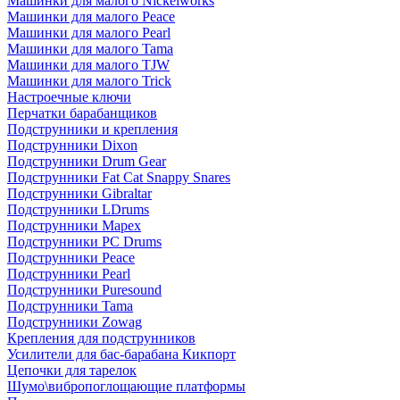
Машинки для малого Nickelworks
Машинки для малого Peace
Машинки для малого Pearl
Машинки для малого Tama
Машинки для малого TJW
Машинки для малого Trick
Настроечные ключи
Перчатки барабанщиков
Подструнники и крепления
Подструнники Dixon
Подструнники Drum Gear
Подструнники Fat Cat Snappy Snares
Подструнники Gibraltar
Подструнники LDrums
Подструнники Mapex
Подструнники PC Drums
Подструнники Peace
Подструнники Pearl
Подструнники Puresound
Подструнники Tama
Подструнники Zowag
Крепления для подструнников
Усилители для бас-барабана Кикпорт
Цепочки для тарелок
Шумо\вибропоглощающие платформы