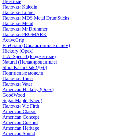
Цветные
Палочки Kaledin
Палочки Lutner
Палочки MDS Metal DrumSticks
Палочки Meinl
Палочки Mr.Drummer
Палочки PROMARK
ActiveGrip
FireGrain (Обработанные огнём)
Hickory (Орех)
L.A. Special (Бюджетные)
Natural (Нелакированные)
Shira Kashi Oak (Дуб)
Подписные модели
Палочки Tama
Палочки Vater
American Hickory (Орех)
GoodWood
Sugar Maple (Клен)
Палочки Vic Firth
American Classic
American Concept
American Custom
American Heritage
American Sound