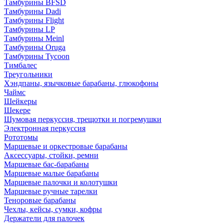
Тамбурины BFSD
Тамбурины Dadi
Тамбурины Flight
Тамбурины LP
Тамбурины Meinl
Тамбурины Oruga
Тамбурины Tycoon
Тимбалес
Треугольники
Хэндпаны, язычковые барабаны, глюкофоны
Чаймс
Шейкеры
Шекере
Шумовая перкуссия, трещотки и погремушки
Электронная перкуссия
Рототомы
Маршевые и оркестровые барабаны
Аксессуары, стойки, ремни
Маршевые бас-барабаны
Маршевые малые барабаны
Маршевые палочки и колотушки
Маршевые ручные тарелки
Теноровые барабаны
Чехлы, кейсы, сумки, кофры
Держатели для палочек