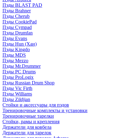
Пэды BLAST PAD
Пэды Brahner
Пэды Cherub
Пэды CookiePad
Пэды Cympad
Пэды Drumfan
Пэды Evans
Пэды Hun (Хан)
Пэды Kingdo
Пэды MDS
Пэды Mezzo
Пэды Mr.Drummer
Пэды PC Drums
Пэды ProLogix
Пэды Russian Drum Shop
Пэды Vic Firth
Пэды Williams
Пэды Zildjian
Стойки и аксессуары для пэдов
Тренировочные комплекты и установки
Тренировочные тарелки
Стойки, рамы и крепления
Держатели для ковбела
Держатели для тарелок