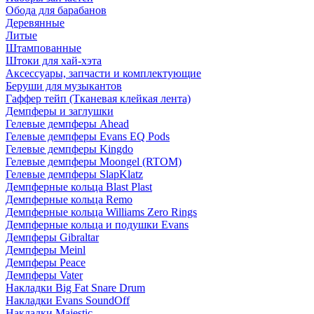
Обода для барабанов
Деревянные
Литые
Штампованные
Штоки для хай-хэта
Аксессуары, запчасти и комплектующие
Беруши для музыкантов
Гаффер тейп (Тканевая клейкая лента)
Демпферы и заглушки
Гелевые демпферы Ahead
Гелевые демпферы Evans EQ Pods
Гелевые демпферы Kingdo
Гелевые демпферы Moongel (RTOM)
Гелевые демпферы SlapKlatz
Демпферные кольца Blast Plast
Демпферные кольца Remo
Демпферные кольца Williams Zero Rings
Демпферные кольца и подушки Evans
Демпферы Gibraltar
Демпферы Meinl
Демпферы Peace
Демпферы Vater
Накладки Big Fat Snare Drum
Накладки Evans SoundOff
Накладки Majestic