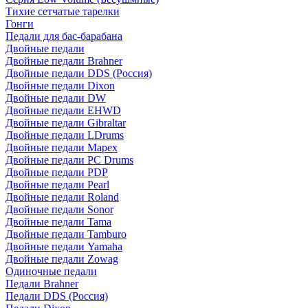
Тихие сетчатые тарелки
Гонги
Педали для бас-барабана
Двойные педали
Двойные педали Brahner
Двойные педали DDS (Россия)
Двойные педали Dixon
Двойные педали DW
Двойные педали EHWD
Двойные педали Gibraltar
Двойные педали LDrums
Двойные педали Mapex
Двойные педали PC Drums
Двойные педали PDP
Двойные педали Pearl
Двойные педали Roland
Двойные педали Sonor
Двойные педали Tama
Двойные педали Tamburo
Двойные педали Yamaha
Двойные педали Zowag
Одиночные педали
Педали Brahner
Педали DDS (Россия)