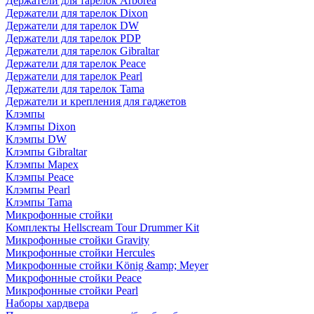
Держатели для тарелок Arborea
Держатели для тарелок Dixon
Держатели для тарелок DW
Держатели для тарелок PDP
Держатели для тарелок Gibraltar
Держатели для тарелок Peace
Держатели для тарелок Pearl
Держатели для тарелок Tama
Держатели и крепления для гаджетов
Клэмпы
Клэмпы Dixon
Клэмпы DW
Клэмпы Gibraltar
Клэмпы Mapex
Клэмпы Peace
Клэмпы Pearl
Клэмпы Tama
Микрофонные стойки
Комплекты Hellscream Tour Drummer Kit
Микрофонные стойки Gravity
Микрофонные стойки Hercules
Микрофонные стойки König &amp; Meyer
Микрофонные стойки Peace
Микрофонные стойки Pearl
Наборы хардвера