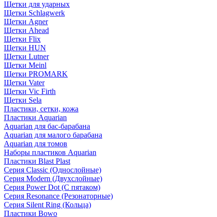
Щетки для ударных
Щетки Schlagwerk
Щетки Agner
Щетки Ahead
Щетки Flix
Щетки HUN
Щетки Lutner
Щетки Meinl
Щетки PROMARK
Щетки Vater
Щетки Vic Firth
Щетки Sela
Пластики, сетки, кожа
Пластики Aquarian
Aquarian для бас-барабана
Aquarian для малого барабана
Aquarian для томов
Наборы пластиков Aquarian
Пластики Blast Plast
Серия Classic (Однослойные)
Серия Modern (Двухслойные)
Серия Power Dot (С пятаком)
Серия Resonance (Резонаторные)
Серия Silent Ring (Кольца)
Пластики Bowo