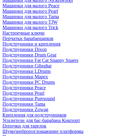
Машинки для малого Nickelworks
Машинки для малого Peace
Машинки для малого Pearl
Машинки для малого Tama
Машинки для малого TJW
Машинки для малого Trick
Настроечные ключи
Перчатки барабанщиков
Подструнники и крепления
Подструнники Dixon
Подструнники Drum Gear
Подструнники Fat Cat Snappy Snares
Подструнники Gibraltar
Подструнники LDrums
Подструнники Mapex
Подструнники PC Drums
Подструнники Peace
Подструнники Pearl
Подструнники Puresound
Подструнники Tama
Подструнники Zowag
Крепления для подструнников
Усилители для бас-барабана Кикпорт
Цепочки для тарелок
Шумо\вибропоглощающие платформы