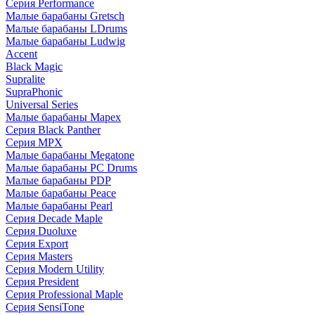
Серия Performance
Малые барабаны Gretsch
Малые барабаны LDrums
Малые барабаны Ludwig
Accent
Black Magic
Supralite
SupraPhonic
Universal Series
Малые барабаны Mapex
Серия Black Panther
Серия MPX
Малые барабаны Megatone
Малые барабаны PC Drums
Малые барабаны PDP
Малые барабаны Peace
Малые барабаны Pearl
Серия Decade Maple
Серия Duoluxe
Серия Export
Серия Masters
Серия Modern Utility
Серия President
Серия Professional Maple
Серия SensiTone