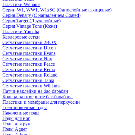
Пластики Williams
Серии W1, WW1, W1xSC (Однослойные глянцевые)
Серия Density (C напылением Coated)
Серия Target (Двухслойные)
Серия Vintage Tone (Кожа)
Пластики Yamaha
Кевларовые сетки
Сетчатые пластики 2BOX
Сетчатые пластики Dixon
Сетчатые пластики Evans
Сетчатые пластики Nux
Сетчатые пластики Peace
Сетчатые пластики Remo
Сетчатые пластики Roland
Сетчатые пластики Tama
Сетчатые пластики Williams
Патчи-наклейки на бас-барабан
Кольца на отверстие бас-барабана
Пластики и мембраны для перкуссии
Тренировочные пэды
Наколенные пэды
Пэды для ног
Пэды для рук
Пэды Agner
Пэды Arborea