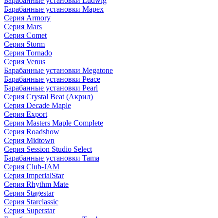
Барабанные установки Ludwig
Барабанные установки Mapex
Серия Armory
Серия Mars
Серия Comet
Серия Storm
Серия Tornado
Серия Venus
Барабанные установки Megatone
Барабанные установки Peace
Барабанные установки Pearl
Серия Crystal Beat (Акрил)
Серия Decade Maple
Серия Export
Серия Masters Maple Complete
Серия Roadshow
Серия Midtown
Серия Session Studio Select
Барабанные установки Tama
Серия Club-JAM
Серия ImperialStar
Серия Rhythm Mate
Серия Stagestar
Серия Starclassic
Серия Superstar