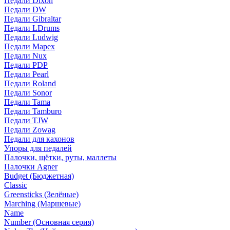
Педали Dixon
Педали DW
Педали Gibraltar
Педали LDrums
Педали Ludwig
Педали Mapex
Педали Nux
Педали PDP
Педали Pearl
Педали Roland
Педали Sonor
Педали Tama
Педали Tamburo
Педали TJW
Педали Zowag
Педали для кахонов
Упоры для педалей
Палочки, щётки, руты, маллеты
Палочки Agner
Budget (Бюджетная)
Classic
Greensticks (Зелёные)
Marching (Маршевые)
Name
Number (Основная серия)