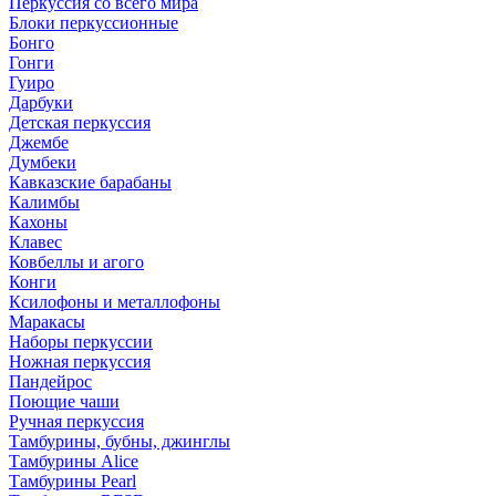
Перкуссия со всего мира
Блоки перкуссионные
Бонго
Гонги
Гуиро
Дарбуки
Детская перкуссия
Джембе
Думбеки
Кавказские барабаны
Калимбы
Кахоны
Клавес
Ковбеллы и агого
Конги
Ксилофоны и металлофоны
Маракасы
Наборы перкуссии
Ножная перкуссия
Пандейрос
Поющие чаши
Ручная перкуссия
Тамбурины, бубны, джинглы
Тамбурины Alice
Тамбурины Pearl