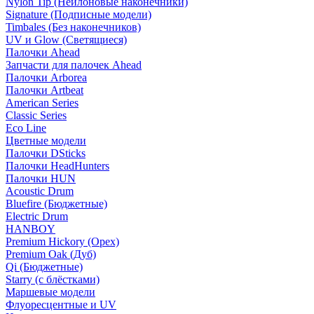
Nylon Tip (Нейлоновые наконечники)
Signature (Подписные модели)
Timbales (Без наконечников)
UV и Glow (Светящиеся)
Палочки Ahead
Запчасти для палочек Ahead
Палочки Arborea
Палочки Artbeat
American Series
Classic Series
Eco Line
Цветные модели
Палочки DSticks
Палочки HeadHunters
Палочки HUN
Acoustic Drum
Bluefire (Бюджетные)
Electric Drum
HANBOY
Premium Hickory (Орех)
Premium Oak (Дуб)
Qi (Бюджетные)
Starry (с блёстками)
Маршевые модели
Флуоресцентные и UV