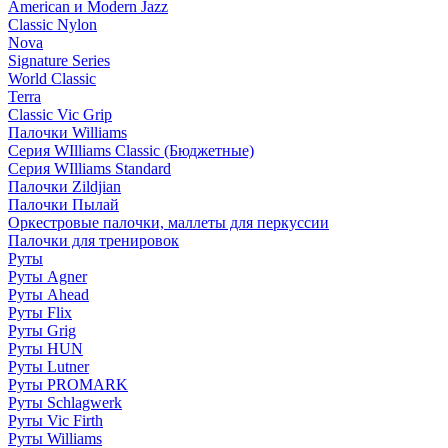
American и Modern Jazz
Classic Nylon
Nova
Signature Series
World Classic
Terra
Classic Vic Grip
Палочки Williams
Серия WIlliams Classic (Бюджетные)
Серия WIlliams Standard
Палочки Zildjian
Палочки Пылай
Оркестровые палочки, маллеты для перкуссии
Палочки для тренировок
Руты
Руты Agner
Руты Ahead
Руты Flix
Руты Grig
Руты HUN
Руты Lutner
Руты PROMARK
Руты Schlagwerk
Руты Vic Firth
Руты Williams