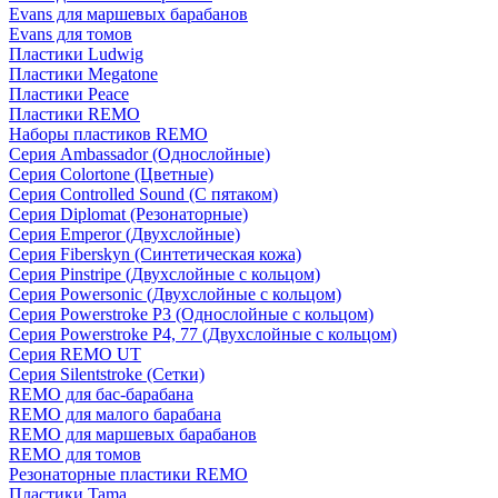
Evans для маршевых барабанов
Evans для томов
Пластики Ludwig
Пластики Megatone
Пластики Peace
Пластики REMO
Наборы пластиков REMO
Серия Ambassador (Однослойные)
Серия Colortone (Цветные)
Серия Controlled Sound (С пятаком)
Серия Diplomat (Резонаторные)
Серия Emperor (Двухслойные)
Серия Fiberskyn (Синтетическая кожа)
Серия Pinstripe (Двухслойные с кольцом)
Серия Powersonic (Двухслойные с кольцом)
Серия Powerstroke P3 (Однослойные с кольцом)
Серия Powerstroke P4, 77 (Двухслойные с кольцом)
Серия REMO UT
Серия Silentstroke (Сетки)
REMO для бас-барабана
REMO для малого барабана
REMO для маршевых барабанов
REMO для томов
Резонаторные пластики REMO
Пластики Tama