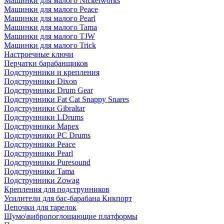
Машинки для малого Nickelworks
Машинки для малого Peace
Машинки для малого Pearl
Машинки для малого Tama
Машинки для малого TJW
Машинки для малого Trick
Настроечные ключи
Перчатки барабанщиков
Подструнники и крепления
Подструнники Dixon
Подструнники Drum Gear
Подструнники Fat Cat Snappy Snares
Подструнники Gibraltar
Подструнники LDrums
Подструнники Mapex
Подструнники PC Drums
Подструнники Peace
Подструнники Pearl
Подструнники Puresound
Подструнники Tama
Подструнники Zowag
Крепления для подструнников
Усилители для бас-барабана Кикпорт
Цепочки для тарелок
Шумо\вибропоглощающие платформы