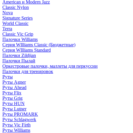
American и Modern Jazz
Classic Nylon
Nova
Signature Series
World Classic
Terra
Classic Vic Grip
Палочки Williams
Серия WIlliams Classic (Бюджетные)
Серия WIlliams Standard
Палочки Zildjian
Палочки Пылай
Оркестровые палочки, маллеты для перкуссии
Палочки для тренировок
Руты
Руты Agner
Руты Ahead
Руты Flix
Руты Grig
Руты HUN
Руты Lutner
Руты PROMARK
Руты Schlagwerk
Руты Vic Firth
Руты Williams