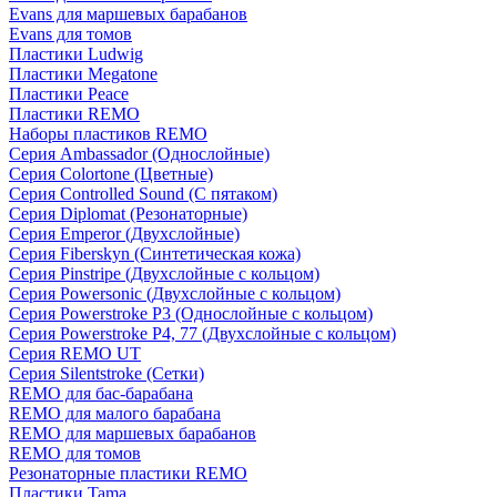
Evans для маршевых барабанов
Evans для томов
Пластики Ludwig
Пластики Megatone
Пластики Peace
Пластики REMO
Наборы пластиков REMO
Серия Ambassador (Однослойные)
Серия Colortone (Цветные)
Серия Controlled Sound (С пятаком)
Серия Diplomat (Резонаторные)
Серия Emperor (Двухслойные)
Серия Fiberskyn (Синтетическая кожа)
Серия Pinstripe (Двухслойные с кольцом)
Серия Powersonic (Двухслойные с кольцом)
Серия Powerstroke P3 (Однослойные с кольцом)
Серия Powerstroke P4, 77 (Двухслойные с кольцом)
Серия REMO UT
Серия Silentstroke (Сетки)
REMO для бас-барабана
REMO для малого барабана
REMO для маршевых барабанов
REMO для томов
Резонаторные пластики REMO
Пластики Tama