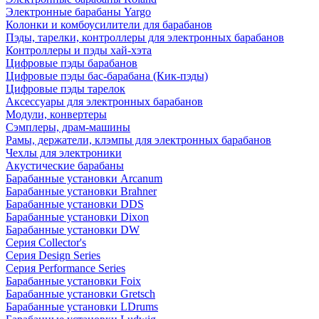
Электронные барабаны Yargo
Колонки и комбоусилители для барабанов
Пэды, тарелки, контроллеры для электронных барабанов
Контроллеры и пэды хай-хэта
Цифровые пэды барабанов
Цифровые пэды бас-барабана (Кик-пэды)
Цифровые пэды тарелок
Аксессуары для электронных барабанов
Модули, конвертеры
Сэмплеры, драм-машины
Рамы, держатели, клэмпы для электронных барабанов
Чехлы для электроники
Акустические барабаны
Барабанные установки Arcanum
Барабанные установки Brahner
Барабанные установки DDS
Барабанные установки Dixon
Барабанные установки DW
Серия Collector's
Серия Design Series
Серия Performance Series
Барабанные установки Foix
Барабанные установки Gretsch
Барабанные установки LDrums