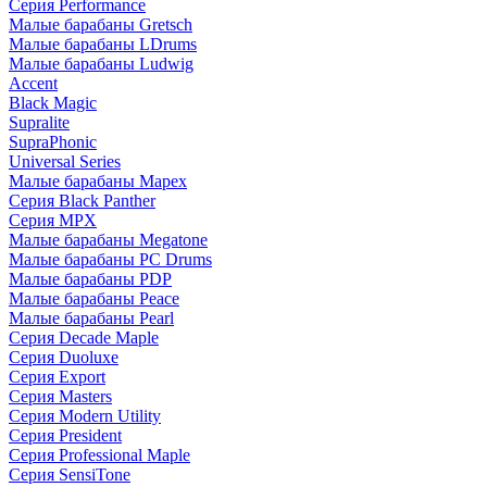
Серия Performance
Малые барабаны Gretsch
Малые барабаны LDrums
Малые барабаны Ludwig
Accent
Black Magic
Supralite
SupraPhonic
Universal Series
Малые барабаны Mapex
Серия Black Panther
Серия MPX
Малые барабаны Megatone
Малые барабаны PC Drums
Малые барабаны PDP
Малые барабаны Peace
Малые барабаны Pearl
Серия Decade Maple
Серия Duoluxe
Серия Export
Серия Masters
Серия Modern Utility
Серия President
Серия Professional Maple
Серия SensiTone