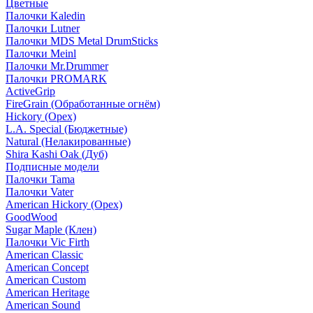
Цветные
Палочки Kaledin
Палочки Lutner
Палочки MDS Metal DrumSticks
Палочки Meinl
Палочки Mr.Drummer
Палочки PROMARK
ActiveGrip
FireGrain (Обработанные огнём)
Hickory (Орех)
L.A. Special (Бюджетные)
Natural (Нелакированные)
Shira Kashi Oak (Дуб)
Подписные модели
Палочки Tama
Палочки Vater
American Hickory (Орех)
GoodWood
Sugar Maple (Клен)
Палочки Vic Firth
American Classic
American Concept
American Custom
American Heritage
American Sound