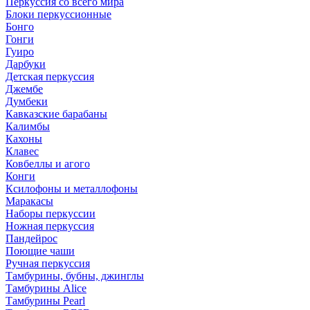
Перкуссия со всего мира
Блоки перкуссионные
Бонго
Гонги
Гуиро
Дарбуки
Детская перкуссия
Джембе
Думбеки
Кавказские барабаны
Калимбы
Кахоны
Клавес
Ковбеллы и агого
Конги
Ксилофоны и металлофоны
Маракасы
Наборы перкуссии
Ножная перкуссия
Пандейрос
Поющие чаши
Ручная перкуссия
Тамбурины, бубны, джинглы
Тамбурины Alice
Тамбурины Pearl