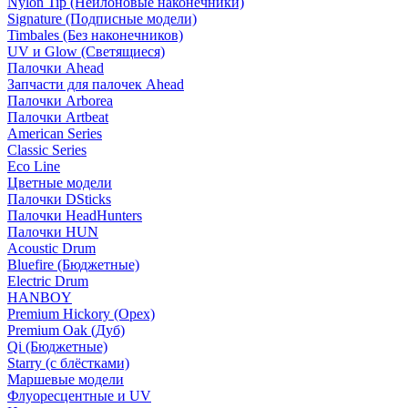
Nylon Tip (Нейлоновые наконечники)
Signature (Подписные модели)
Timbales (Без наконечников)
UV и Glow (Светящиеся)
Палочки Ahead
Запчасти для палочек Ahead
Палочки Arborea
Палочки Artbeat
American Series
Classic Series
Eco Line
Цветные модели
Палочки DSticks
Палочки HeadHunters
Палочки HUN
Acoustic Drum
Bluefire (Бюджетные)
Electric Drum
HANBOY
Premium Hickory (Орех)
Premium Oak (Дуб)
Qi (Бюджетные)
Starry (с блёстками)
Маршевые модели
Флуоресцентные и UV