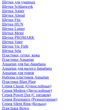
Щетки для ударных
Щетки Schlagwerk
Щетки Agner
Щетки Ahead
Щетки Flix
Щетки HUN
Щетки Lutner
Щетки Meinl
Щетки PROMARK
Щетки Vater
Щетки Vic Firth
Щетки Sela
Пластики, сетки, кожа
Пластики Aquarian
Aquarian для бас-барабана
Aquarian для малого барабана
Aquarian для томов
Наборы пластиков Aquarian
Пластики Blast Plast
Серия Classic (Однослойные)
Серия Modern (Двухслойные)
Серия Power Dot (С пятаком)
Серия Resonance (Резонаторные)
Серия Silent Ring (Кольца)
Пластики Bowo