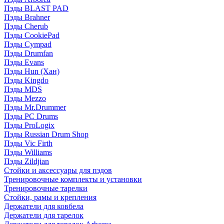
Пэды BLAST PAD
Пэды Brahner
Пэды Cherub
Пэды CookiePad
Пэды Cympad
Пэды Drumfan
Пэды Evans
Пэды Hun (Хан)
Пэды Kingdo
Пэды MDS
Пэды Mezzo
Пэды Mr.Drummer
Пэды PC Drums
Пэды ProLogix
Пэды Russian Drum Shop
Пэды Vic Firth
Пэды Williams
Пэды Zildjian
Стойки и аксессуары для пэдов
Тренировочные комплекты и установки
Тренировочные тарелки
Стойки, рамы и крепления
Держатели для ковбела
Держатели для тарелок