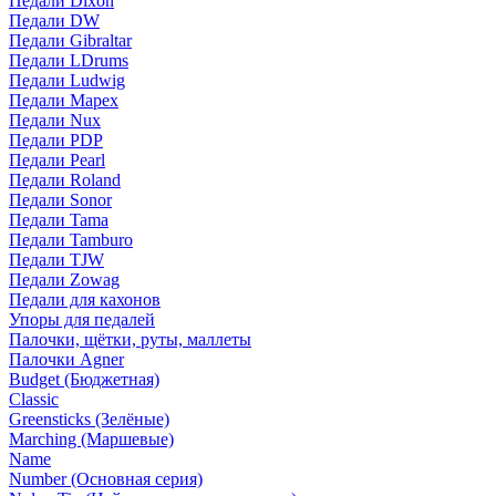
Педали Dixon
Педали DW
Педали Gibraltar
Педали LDrums
Педали Ludwig
Педали Mapex
Педали Nux
Педали PDP
Педали Pearl
Педали Roland
Педали Sonor
Педали Tama
Педали Tamburo
Педали TJW
Педали Zowag
Педали для кахонов
Упоры для педалей
Палочки, щётки, руты, маллеты
Палочки Agner
Budget (Бюджетная)
Classic
Greensticks (Зелёные)
Marching (Маршевые)
Name
Number (Основная серия)