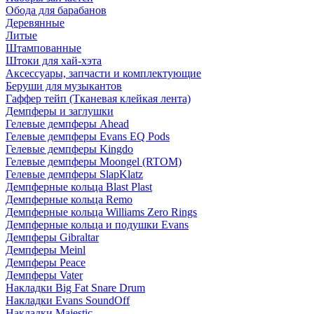
Обода для барабанов
Деревянные
Литые
Штампованные
Штоки для хай-хэта
Аксессуары, запчасти и комплектующие
Беруши для музыкантов
Гаффер тейп (Тканевая клейкая лента)
Демпферы и заглушки
Гелевые демпферы Ahead
Гелевые демпферы Evans EQ Pods
Гелевые демпферы Kingdo
Гелевые демпферы Moongel (RTOM)
Гелевые демпферы SlapKlatz
Демпферные кольца Blast Plast
Демпферные кольца Remo
Демпферные кольца Williams Zero Rings
Демпферные кольца и подушки Evans
Демпферы Gibraltar
Демпферы Meinl
Демпферы Peace
Демпферы Vater
Накладки Big Fat Snare Drum
Накладки Evans SoundOff
Накладки Majestic