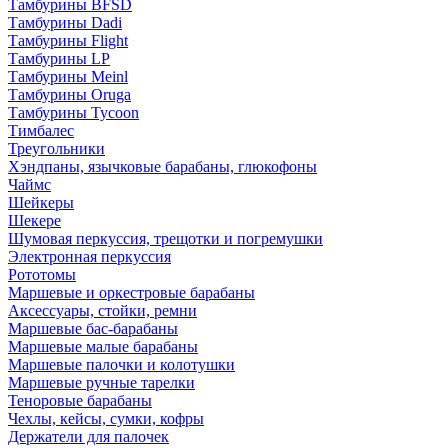
Тамбурины BFSD
Тамбурины Dadi
Тамбурины Flight
Тамбурины LP
Тамбурины Meinl
Тамбурины Oruga
Тамбурины Tycoon
Тимбалес
Треугольники
Хэндпаны, язычковые барабаны, глюкофоны
Чаймс
Шейкеры
Шекере
Шумовая перкуссия, трещотки и погремушки
Электронная перкуссия
Рототомы
Маршевые и оркестровые барабаны
Аксессуары, стойки, ремни
Маршевые бас-барабаны
Маршевые малые барабаны
Маршевые палочки и колотушки
Маршевые ручные тарелки
Теноровые барабаны
Чехлы, кейсы, сумки, кофры
Держатели для палочек