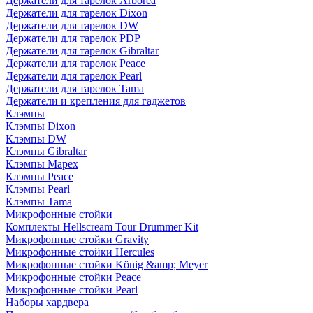
Держатели для тарелок Arborea
Держатели для тарелок Dixon
Держатели для тарелок DW
Держатели для тарелок PDP
Держатели для тарелок Gibraltar
Держатели для тарелок Peace
Держатели для тарелок Pearl
Держатели для тарелок Tama
Держатели и крепления для гаджетов
Клэмпы
Клэмпы Dixon
Клэмпы DW
Клэмпы Gibraltar
Клэмпы Mapex
Клэмпы Peace
Клэмпы Pearl
Клэмпы Tama
Микрофонные стойки
Комплекты Hellscream Tour Drummer Kit
Микрофонные стойки Gravity
Микрофонные стойки Hercules
Микрофонные стойки König &amp; Meyer
Микрофонные стойки Peace
Микрофонные стойки Pearl
Наборы хардвера