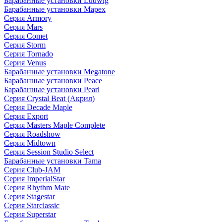
Барабанные установки Ludwig
Барабанные установки Mapex
Серия Armory
Серия Mars
Серия Comet
Серия Storm
Серия Tornado
Серия Venus
Барабанные установки Megatone
Барабанные установки Peace
Барабанные установки Pearl
Серия Crystal Beat (Акрил)
Серия Decade Maple
Серия Export
Серия Masters Maple Complete
Серия Roadshow
Серия Midtown
Серия Session Studio Select
Барабанные установки Tama
Серия Club-JAM
Серия ImperialStar
Серия Rhythm Mate
Серия Stagestar
Серия Starclassic
Серия Superstar