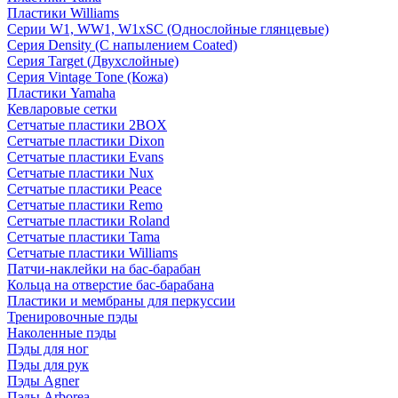
Пластики Williams
Серии W1, WW1, W1xSC (Однослойные глянцевые)
Серия Density (C напылением Coated)
Серия Target (Двухслойные)
Серия Vintage Tone (Кожа)
Пластики Yamaha
Кевларовые сетки
Сетчатые пластики 2BOX
Сетчатые пластики Dixon
Сетчатые пластики Evans
Сетчатые пластики Nux
Сетчатые пластики Peace
Сетчатые пластики Remo
Сетчатые пластики Roland
Сетчатые пластики Tama
Сетчатые пластики Williams
Патчи-наклейки на бас-барабан
Кольца на отверстие бас-барабана
Пластики и мембраны для перкуссии
Тренировочные пэды
Наколенные пэды
Пэды для ног
Пэды для рук
Пэды Agner
Пэды Arborea