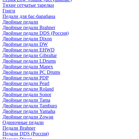
Тихие сетчатые тарелки
Гонги
Педали для бас-барабана
Двойные педали
Двойные педали Brahner
Двойные педали DDS (Россия)
Двойные педали Dixon
Двойные педали DW
Двойные педали EHWD
Двойные педали Gibraltar
Двойные педали LDrums
Двойные педали Mapex
Двойные педали PC Drums
Двойные педали PDP
Двойные педали Pearl
Двойные педали Roland
Двойные педали Sonor
Двойные педали Tama
Двойные педали Tamburo
Двойные педали Yamaha
Двойные педали Zowag
Одиночные педали
Педали Brahner
Педали DDS (Россия)