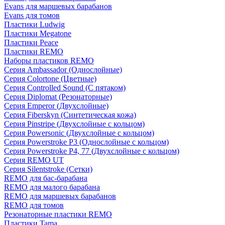
Evans для маршевых барабанов
Evans для томов
Пластики Ludwig
Пластики Megatone
Пластики Peace
Пластики REMO
Наборы пластиков REMO
Серия Ambassador (Однослойные)
Серия Colortone (Цветные)
Серия Controlled Sound (С пятаком)
Серия Diplomat (Резонаторные)
Серия Emperor (Двухслойные)
Серия Fiberskyn (Синтетическая кожа)
Серия Pinstripe (Двухслойные с кольцом)
Серия Powersonic (Двухслойные с кольцом)
Серия Powerstroke P3 (Однослойные с кольцом)
Серия Powerstroke P4, 77 (Двухслойные с кольцом)
Серия REMO UT
Серия Silentstroke (Сетки)
REMO для бас-барабана
REMO для малого барабана
REMO для маршевых барабанов
REMO для томов
Резонаторные пластики REMO
Пластики Tama