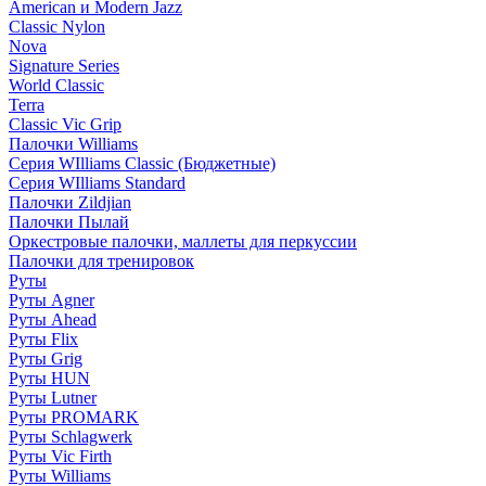
American и Modern Jazz
Classic Nylon
Nova
Signature Series
World Classic
Terra
Classic Vic Grip
Палочки Williams
Серия WIlliams Classic (Бюджетные)
Серия WIlliams Standard
Палочки Zildjian
Палочки Пылай
Оркестровые палочки, маллеты для перкуссии
Палочки для тренировок
Руты
Руты Agner
Руты Ahead
Руты Flix
Руты Grig
Руты HUN
Руты Lutner
Руты PROMARK
Руты Schlagwerk
Руты Vic Firth
Руты Williams