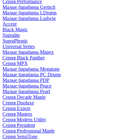
Серия Performance
Малые барабаны Gretsch
Малые барабаны LDrums
Малые барабаны Ludwig
Accent
Black Magic
Supralite
SupraPhonic
Universal Series
Малые барабаны Mapex
Серия Black Panther
Серия MPX
Малые барабаны Megatone
Малые барабаны PC Drums
Малые барабаны PDP
Малые барабаны Peace
Малые барабаны Pearl
Серия Decade Maple
Серия Duoluxe
Серия Export
Серия Masters
Серия Modern Utility
Серия President
Серия Professional Maple
Серия SensiTone