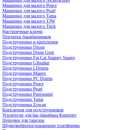
Машинки для малого Nickelworks
Машинки для малого Peace
Машинки для малого Pearl
Машинки для малого Tama
Машинки для малого TJW
Машинки для малого Trick
Настроечные ключи
Перчатки барабанщиков
Подструнники и крепления
Подструнники Dixon
Подструнники Drum Gear
Подструнники Fat Cat Snappy Snares
Подструнники Gibraltar
Подструнники LDrums
Подструнники Mapex
Подструнники PC Drums
Подструнники Peace
Подструнники Pearl
Подструнники Puresound
Подструнники Tama
Подструнники Zowag
Крепления для подструнников
Усилители для бас-барабана Кикпорт
Цепочки для тарелок
Шумо\вибропоглощающие платформы