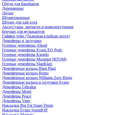
Обода для барабанов
Деревянные
Литые
Штампованные
Штоки для хай-хэта
Аксессуары, запчасти и комплектующие
Беруши для музыкантов
Гаффер тейп (Тканевая клейкая лента)
Демпферы и заглушки
Гелевые демпферы Ahead
Гелевые демпферы Evans EQ Pods
Гелевые демпферы Kingdo
Гелевые демпферы Moongel (RTOM)
Гелевые демпферы SlapKlatz
Демпферные кольца Blast Plast
Демпферные кольца Remo
Демпферные кольца Williams Zero Rings
Демпферные кольца и подушки Evans
Демпферы Gibraltar
Демпферы Meinl
Демпферы Peace
Демпферы Vater
Накладки Big Fat Snare Drum
Накладки Evans SoundOff
Накладки Majestic