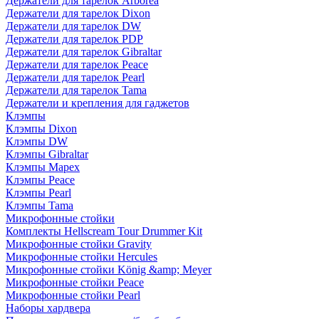
Держатели для тарелок Arborea
Держатели для тарелок Dixon
Держатели для тарелок DW
Держатели для тарелок PDP
Держатели для тарелок Gibraltar
Держатели для тарелок Peace
Держатели для тарелок Pearl
Держатели для тарелок Tama
Держатели и крепления для гаджетов
Клэмпы
Клэмпы Dixon
Клэмпы DW
Клэмпы Gibraltar
Клэмпы Mapex
Клэмпы Peace
Клэмпы Pearl
Клэмпы Tama
Микрофонные стойки
Комплекты Hellscream Tour Drummer Kit
Микрофонные стойки Gravity
Микрофонные стойки Hercules
Микрофонные стойки König &amp; Meyer
Микрофонные стойки Peace
Микрофонные стойки Pearl
Наборы хардвера