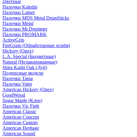
Цветные
Палочки Kaledin
Палочки Lutner
Палочки MDS Metal DrumSticks
Палочки Meinl
Палочки Mr.Drummer
Палочки PROMARK
ActiveGrip
FireGrain (Обработанные огнём)
Hickory (Орех)
L.A. Special (Бюджетные)
Natural (Нелакированные)
Shira Kashi Oak (Дуб)
Подписные модели
Палочки Tama
Палочки Vater
American Hickory (Орех)
GoodWood
Sugar Maple (Клен)
Палочки Vic Firth
American Classic
American Concept
American Custom
American Heritage
American Sound