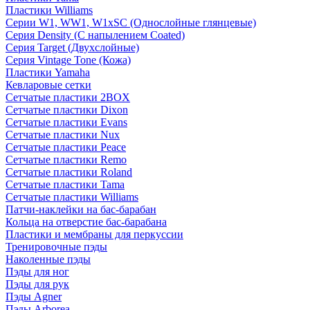
Пластики Williams
Серии W1, WW1, W1xSC (Однослойные глянцевые)
Серия Density (C напылением Coated)
Серия Target (Двухслойные)
Серия Vintage Tone (Кожа)
Пластики Yamaha
Кевларовые сетки
Сетчатые пластики 2BOX
Сетчатые пластики Dixon
Сетчатые пластики Evans
Сетчатые пластики Nux
Сетчатые пластики Peace
Сетчатые пластики Remo
Сетчатые пластики Roland
Сетчатые пластики Tama
Сетчатые пластики Williams
Патчи-наклейки на бас-барабан
Кольца на отверстие бас-барабана
Пластики и мембраны для перкуссии
Тренировочные пэды
Наколенные пэды
Пэды для ног
Пэды для рук
Пэды Agner
Пэды Arborea