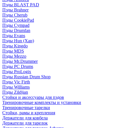
Пэды BLAST PAD
Пэды Brahner
Пэды Cherub
Пэды CookiePad
Пэды Cympad
Пэды Drumfan
Пэды Evans
Пэды Hun (Хан)
Пэды Kingdo
Пэды MDS
Пэды Mezzo
Пэды Mr.Drummer
Пэды PC Drums
Пэды ProLogix
Пэды Russian Drum Shop
Пэды Vic Firth
Пэды Williams
Пэды Zildjian
Стойки и аксессуары для пэдов
Тренировочные комплекты и установки
Тренировочные тарелки
Стойки, рамы и крепления
Держатели для ковбела
Держатели для тарелок