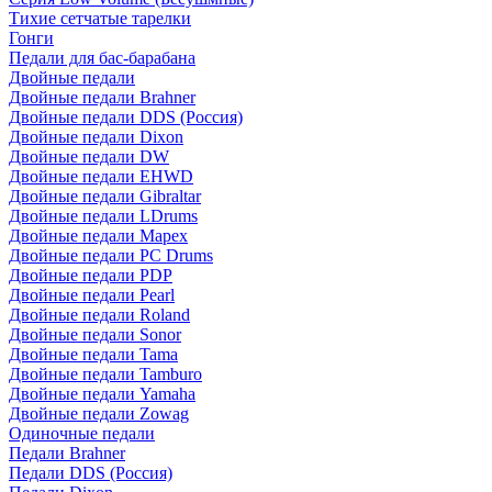
Тихие сетчатые тарелки
Гонги
Педали для бас-барабана
Двойные педали
Двойные педали Brahner
Двойные педали DDS (Россия)
Двойные педали Dixon
Двойные педали DW
Двойные педали EHWD
Двойные педали Gibraltar
Двойные педали LDrums
Двойные педали Mapex
Двойные педали PC Drums
Двойные педали PDP
Двойные педали Pearl
Двойные педали Roland
Двойные педали Sonor
Двойные педали Tama
Двойные педали Tamburo
Двойные педали Yamaha
Двойные педали Zowag
Одиночные педали
Педали Brahner
Педали DDS (Россия)