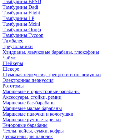
Тамбурины BFSD
Тамбурины Dadi
Тамбурины Flight
Тамбурины LP
Тамбурины Meinl
Тамбурины Oruga
Тамбурины Tycoon
Тимбалес
Треугольники
Хэндпаны, язычковые барабаны, глюкофоны
Чаймс
Шейкеры
Шекере
Шумовая перкуссия, трещотки и погремушки
Электронная перкуссия
Рототомы
Маршевые и оркестровые барабаны
Аксессуары, стойки, ремни
Маршевые бас-барабаны
Маршевые малые барабаны
Маршевые палочки и колотушки
Маршевые ручные тарелки
Теноровые барабаны
Чехлы, кейсы, сумки, кофры
Держатели для палочек