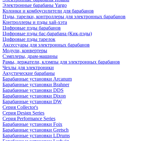
Электронные барабаны Yargo
Колонки и комбоусилители для барабанов
Пэды, тарелки, контроллеры для электронных барабанов
Контроллеры и пэды хай-хэта
Цифровые пэды барабанов
Цифровые пэды бас-барабана (Кик-пэды)
Цифровые пэды тарелок
Аксессуары для электронных барабанов
Модули, конвертеры
Сэмплеры, драм-машины
Рамы, держатели, клэмпы для электронных барабанов
Чехлы для электроники
Акустические барабаны
Барабанные установки Arcanum
Барабанные установки Brahner
Барабанные установки DDS
Барабанные установки Dixon
Барабанные установки DW
Серия Collector's
Серия Design Series
Серия Performance Series
Барабанные установки Foix
Барабанные установки Gretsch
Барабанные установки LDrums