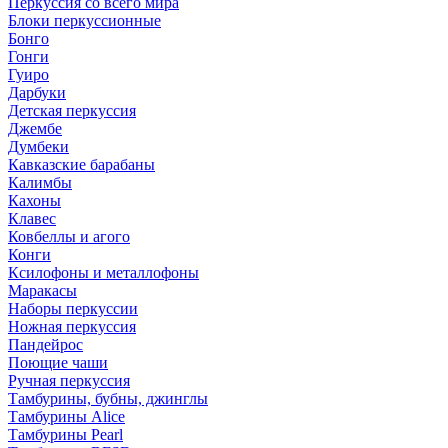
Перкуссия со всего мира
Блоки перкуссионные
Бонго
Гонги
Гуиро
Дарбуки
Детская перкуссия
Джембе
Думбеки
Кавказские барабаны
Калимбы
Кахоны
Клавес
Ковбеллы и агого
Конги
Ксилофоны и металлофоны
Маракасы
Наборы перкуссии
Ножная перкуссия
Пандейрос
Поющие чаши
Ручная перкуссия
Тамбурины, бубны, джинглы
Тамбурины Alice
Тамбурины Pearl