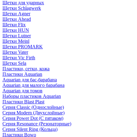
Щетки для ударных
Щетки Schlagwerk
Щетки Agner
Щетки Ahead
Щетки Flix
Щетки HUN
Щетки Lutner
Щетки Meinl
Щетки PROMARK
Щетки Vater
Щетки Vic Firth
Щетки Sela
Пластики, сетки, кожа
Пластики Aquarian
Aquarian для бас-барабана
Aquarian для малого барабана
Aquarian для томов
Наборы пластиков Aquarian
Пластики Blast Plast
Серия Classic (Однослойные)
Серия Modern (Двухслойные)
Серия Power Dot (С пятаком)
Серия Resonance (Резонаторные)
Серия Silent Ring (Кольца)
Пластики Bowo