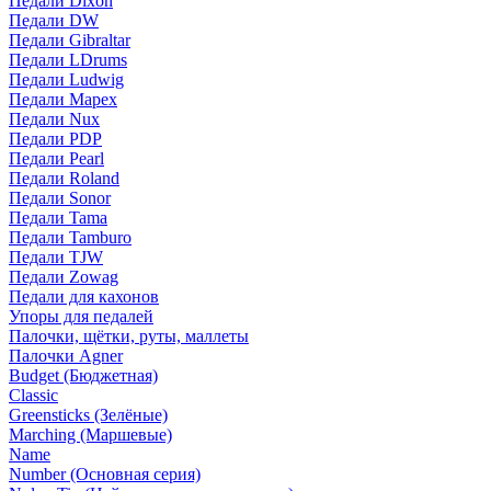
Педали Dixon
Педали DW
Педали Gibraltar
Педали LDrums
Педали Ludwig
Педали Mapex
Педали Nux
Педали PDP
Педали Pearl
Педали Roland
Педали Sonor
Педали Tama
Педали Tamburo
Педали TJW
Педали Zowag
Педали для кахонов
Упоры для педалей
Палочки, щётки, руты, маллеты
Палочки Agner
Budget (Бюджетная)
Classic
Greensticks (Зелёные)
Marching (Маршевые)
Name
Number (Основная серия)