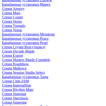
Барабанные установки Ludwig
Барабанные установки Mapex
Серия Armory
Серия Mars
Серия Comet
Серия Storm
Серия Tornado
Серия Venus
Барабанные установки Megatone
Барабанные установки Peace
Барабанные установки Pearl
Серия Crystal Beat (Акрил)
Серия Decade Maple
Серия Export
Серия Masters Maple Complete
Серия Roadshow
Серия Midtown
Серия Session Studio Select
Барабанные установки Tama
Серия Club-JAM
Серия ImperialStar
Серия Rhythm Mate
Серия Stagestar
Серия Starclassic
Серия Superstar