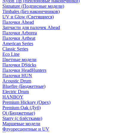
Nylon Tip (Нейлоновые наконечники)
Signature (Подписные модели)
Timbales (Без наконечников)
UV и Glow (Светящиеся)
Палочки Ahead
Запчасти для палочек Ahead
Палочки Arborea
Палочки Artbeat
American Series
Classic Series
Eco Line
Цветные модели
Палочки DSticks
Палочки HeadHunters
Палочки HUN
Acoustic Drum
Bluefire (Бюджетные)
Electric Drum
HANBOY
Premium Hickory (Орех)
Premium Oak (Дуб)
Qi (Бюджетные)
Starry (с блёстками)
Маршевые модели
Флуоресцентные и UV