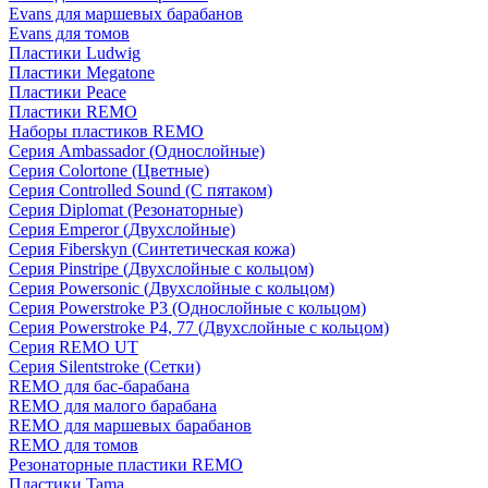
Evans для маршевых барабанов
Evans для томов
Пластики Ludwig
Пластики Megatone
Пластики Peace
Пластики REMO
Наборы пластиков REMO
Серия Ambassador (Однослойные)
Серия Colortone (Цветные)
Серия Controlled Sound (С пятаком)
Серия Diplomat (Резонаторные)
Серия Emperor (Двухслойные)
Серия Fiberskyn (Синтетическая кожа)
Серия Pinstripe (Двухслойные с кольцом)
Серия Powersonic (Двухслойные с кольцом)
Серия Powerstroke P3 (Однослойные с кольцом)
Серия Powerstroke P4, 77 (Двухслойные с кольцом)
Серия REMO UT
Серия Silentstroke (Сетки)
REMO для бас-барабана
REMO для малого барабана
REMO для маршевых барабанов
REMO для томов
Резонаторные пластики REMO
Пластики Tama