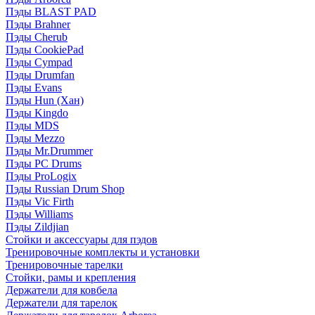
Пэды BLAST PAD
Пэды Brahner
Пэды Cherub
Пэды CookiePad
Пэды Cympad
Пэды Drumfan
Пэды Evans
Пэды Hun (Хан)
Пэды Kingdo
Пэды MDS
Пэды Mezzo
Пэды Mr.Drummer
Пэды PC Drums
Пэды ProLogix
Пэды Russian Drum Shop
Пэды Vic Firth
Пэды Williams
Пэды Zildjian
Стойки и аксессуары для пэдов
Тренировочные комплекты и установки
Тренировочные тарелки
Стойки, рамы и крепления
Держатели для ковбела
Держатели для тарелок