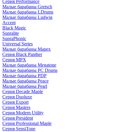
Серия Performance
Малые барабаны Gretsch
Малые барабаны LDrums
Малые барабаны Ludwig
Accent
Black Magic
Supralite
SupraPhonic
Universal Series
Малые барабаны Mapex
Серия Black Panther
Серия MPX
Малые барабаны Megatone
Малые барабаны PC Drums
Малые барабаны PDP
Малые барабаны Peace
Малые барабаны Pearl
Серия Decade Maple
Серия Duoluxe
Серия Export
Серия Masters
Серия Modern Utility
Серия President
Серия Professional Maple
Серия SensiTone