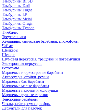
Тамбурины BFSD
Тамбурины Dadi
Тамбурины Flight
Тамбурины LP
Тамбурины Meinl
Тамбурины Oruga
Тамбурины Tycoon
Тимбалес
Треугольники
Хэндпаны, язычковые барабаны, глюкофоны
Чаймс
Шейкеры
Шекере
Шумовая перкуссия, трещотки и погремушки
Электронная перкуссия
Рототомы
Маршевые и оркестровые барабаны
Аксессуары, стойки, ремни
Маршевые бас-барабаны
Маршевые малые барабаны
Маршевые палочки и колотушки
Маршевые ручные тарелки
Теноровые барабаны
Чехлы, кейсы, сумки, кофры
Держатели для палочек