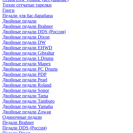
Тихие сетчатые тарелки
Гонги
Педали для бас-барабана
Двойные педали
Двойные педали Brahner
Двойные педали DDS (Россия)
Двойные педали Dixon
Двойные педали DW
Двойные педали EHWD
Двойные педали Gibraltar
Двойные педали LDrums
Двойные педали Mapex
Двойные педали PC Drums
Двойные педали PDP
Двойные педали Pearl
Двойные педали Roland
Двойные педали Sonor
Двойные педали Tama
Двойные педали Tamburo
Двойные педали Yamaha
Двойные педали Zowag
Одиночные педали
Педали Brahner
Педали DDS (Россия)