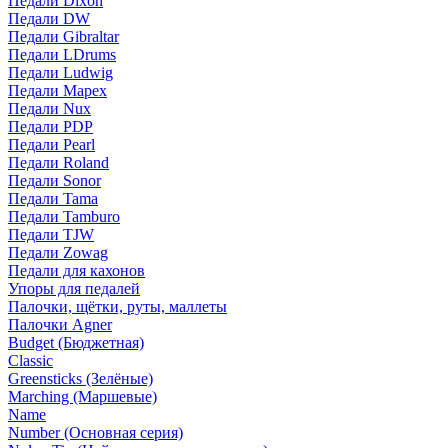
Педали Dixon
Педали DW
Педали Gibraltar
Педали LDrums
Педали Ludwig
Педали Mapex
Педали Nux
Педали PDP
Педали Pearl
Педали Roland
Педали Sonor
Педали Tama
Педали Tamburo
Педали TJW
Педали Zowag
Педали для кахонов
Упоры для педалей
Палочки, щётки, руты, маллеты
Палочки Agner
Budget (Бюджетная)
Classic
Greensticks (Зелёные)
Marching (Маршевые)
Name
Number (Основная серия)