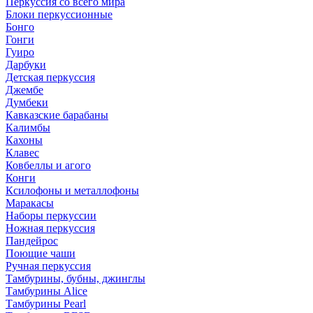
Перкуссия со всего мира
Блоки перкуссионные
Бонго
Гонги
Гуиро
Дарбуки
Детская перкуссия
Джембе
Думбеки
Кавказские барабаны
Калимбы
Кахоны
Клавес
Ковбеллы и агого
Конги
Ксилофоны и металлофоны
Маракасы
Наборы перкуссии
Ножная перкуссия
Пандейрос
Поющие чаши
Ручная перкуссия
Тамбурины, бубны, джинглы
Тамбурины Alice
Тамбурины Pearl