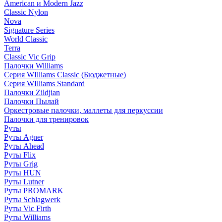
American и Modern Jazz
Classic Nylon
Nova
Signature Series
World Classic
Terra
Classic Vic Grip
Палочки Williams
Серия WIlliams Classic (Бюджетные)
Серия WIlliams Standard
Палочки Zildjian
Палочки Пылай
Оркестровые палочки, маллеты для перкуссии
Палочки для тренировок
Руты
Руты Agner
Руты Ahead
Руты Flix
Руты Grig
Руты HUN
Руты Lutner
Руты PROMARK
Руты Schlagwerk
Руты Vic Firth
Руты Williams