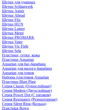
Щетки для ударных
Щетки Schlagwerk
Щетки Agner
Щетки Ahead
Щетки Flix
Щетки HUN
Щетки Lutner
Щетки Meinl
Щетки PROMARK
Щетки Vater
Щетки Vic Firth
Щетки Sela
Пластики, сетки, кожа
Пластики Aquarian
Aquarian для бас-барабана
Aquarian для малого барабана
Aquarian для томов
Наборы пластиков Aquarian
Пластики Blast Plast
Серия Classic (Однослойные)
Серия Modern (Двухслойные)
Серия Power Dot (С пятаком)
Серия Resonance (Резонаторные)
Серия Silent Ring (Кольца)
Пластики Bowo