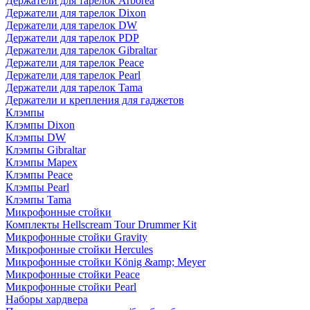
Держатели для тарелок Arborea
Держатели для тарелок Dixon
Держатели для тарелок DW
Держатели для тарелок PDP
Держатели для тарелок Gibraltar
Держатели для тарелок Peace
Держатели для тарелок Pearl
Держатели для тарелок Tama
Держатели и крепления для гаджетов
Клэмпы
Клэмпы Dixon
Клэмпы DW
Клэмпы Gibraltar
Клэмпы Mapex
Клэмпы Peace
Клэмпы Pearl
Клэмпы Tama
Микрофонные стойки
Комплекты Hellscream Tour Drummer Kit
Микрофонные стойки Gravity
Микрофонные стойки Hercules
Микрофонные стойки König &amp; Meyer
Микрофонные стойки Peace
Микрофонные стойки Pearl
Наборы хардвера