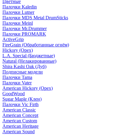
Цветные
Палочки Kaledin
Палочки Lutner
Палочки MDS Metal DrumSticks
Палочки Meinl
Палочки Mr.Drummer
Палочки PROMARK
ActiveGrip
FireGrain (Обработанные огнём)
Hickory (Орех)
L.A. Special (Бюджетные)
Natural (Нелакированные)
Shira Kashi Oak (Дуб)
Подписные модели
Палочки Tama
Палочки Vater
American Hickory (Орех)
GoodWood
Sugar Maple (Клен)
Палочки Vic Firth
American Classic
American Concept
American Custom
American Heritage
American Sound