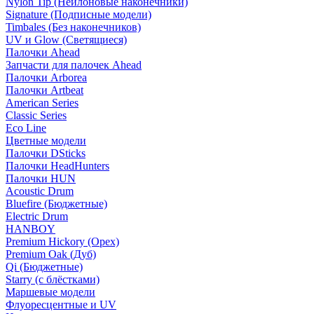
Nylon Tip (Нейлоновые наконечники)
Signature (Подписные модели)
Timbales (Без наконечников)
UV и Glow (Светящиеся)
Палочки Ahead
Запчасти для палочек Ahead
Палочки Arborea
Палочки Artbeat
American Series
Classic Series
Eco Line
Цветные модели
Палочки DSticks
Палочки HeadHunters
Палочки HUN
Acoustic Drum
Bluefire (Бюджетные)
Electric Drum
HANBOY
Premium Hickory (Орех)
Premium Oak (Дуб)
Qi (Бюджетные)
Starry (с блёстками)
Маршевые модели
Флуоресцентные и UV