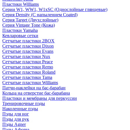
Пластики Williams
Серии W1, WW1, W1xSC (Однослойные глянцевые)
Серия Density (C напылением Coated)
Серия Target (Двухслойные)
Серия Vintage Tone (Кожа)
Пластики Yamaha
Кевларовые сетки
Сетчатые пластики 2BOX
Сетчатые пластики Dixon
Сетчатые пластики Evans
Сетчатые пластики Nux
Сетчатые пластики Peace
Сетчатые пластики Remo
Сетчатые пластики Roland
Сетчатые пластики Tama
Сетчатые пластики Williams
Патчи-наклейки на бас-барабан
Кольца на отверстие бас-барабана
Пластики и мембраны для перкуссии
Тренировочные пэды
Наколенные пэды
Пэды для ног
Пэды для рук
Пэды Agner
Пэды Arborea