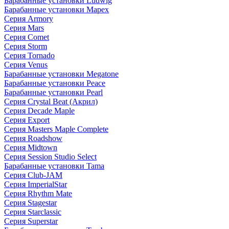
Барабанные установки Ludwig
Барабанные установки Mapex
Серия Armory
Серия Mars
Серия Comet
Серия Storm
Серия Tornado
Серия Venus
Барабанные установки Megatone
Барабанные установки Peace
Барабанные установки Pearl
Серия Crystal Beat (Акрил)
Серия Decade Maple
Серия Export
Серия Masters Maple Complete
Серия Roadshow
Серия Midtown
Серия Session Studio Select
Барабанные установки Tama
Серия Club-JAM
Серия ImperialStar
Серия Rhythm Mate
Серия Stagestar
Серия Starclassic
Серия Superstar