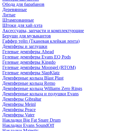
Обода для барабанов
Деревянные
Литые
Штампованные
Штоки для хай-хэта
Аксессуары, запчасти и комплектующие
Беруши для музыкантов
Гаффер тейп (Тканевая клейкая лента)
Демпферы и заглушки
Гелевые демпферы Ahead
Гелевые демпферы Evans EQ Pods
Гелевые демпферы Kingdo
Гелевые демпферы Moongel (RTOM)
Гелевые демпферы SlapKlatz
Демпферные кольца Blast Plast
Демпферные кольца Remo
Демпферные кольца Williams Zero Rings
Демпферные кольца и подушки Evans
Демпферы Gibraltar
Демпферы Meinl
Демпферы Peace
Демпферы Vater
Накладки Big Fat Snare Drum
Накладки Evans SoundOff
Накладки Majestic