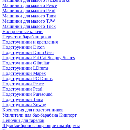
Машинки для малого Nickelworks
Машинки для малого Peace
Машинки для малого Pearl
Машинки для малого Tama
Машинки для малого TJW
Машинки для малого Trick
Настроечные ключи
Перчатки барабанщиков
Подструнники и крепления
Подструнники Dixon
Подструнники Drum Gear
Подструнники Fat Cat Snappy Snares
Подструнники Gibraltar
Подструнники LDrums
Подструнники Mapex
Подструнники PC Drums
Подструнники Peace
Подструнники Pearl
Подструнники Puresound
Подструнники Tama
Подструнники Zowag
Крепления для подструнников
Усилители для бас-барабана Кикпорт
Цепочки для тарелок
Шумо\вибропоглощающие платформы