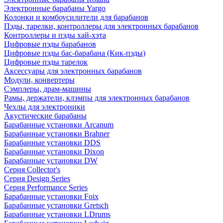
Электронные барабаны Yargo
Колонки и комбоусилители для барабанов
Пэды, тарелки, контроллеры для электронных барабанов
Контроллеры и пэды хай-хэта
Цифровые пэды барабанов
Цифровые пэды бас-барабана (Кик-пэды)
Цифровые пэды тарелок
Аксессуары для электронных барабанов
Модули, конвертеры
Сэмплеры, драм-машины
Рамы, держатели, клэмпы для электронных барабанов
Чехлы для электроники
Акустические барабаны
Барабанные установки Arcanum
Барабанные установки Brahner
Барабанные установки DDS
Барабанные установки Dixon
Барабанные установки DW
Серия Collector's
Серия Design Series
Серия Performance Series
Барабанные установки Foix
Барабанные установки Gretsch
Барабанные установки LDrums