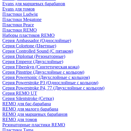
Evans для маршевых барабанов
Evans для томов
Пластики Ludwig
Пластики Megatone
Пластики Peace
Пластики REMO
Наборы пластиков REMO
Серия Ambassador (Однослойные)
Серия Colortone (Цветные)
Серия Controlled Sound (С пятаком)
Серия Diplomat (Резонаторные)
Серия Emperor (Двухслойные)
Серия Fiberskyn (Синтетическая кожа)
Серия Pinstripe (Двухслойные с кольцом)
Серия Powersonic (Двухслойные с кольцом)
Серия Powerstroke P3 (Однослойные с кольцом)
Серия Powerstroke P4, 77 (Двухслойные с кольцом)
Серия REMO UT
Серия Silentstroke (Сетки)
REMO для бас-барабана
REMO для малого барабана
REMO для маршевых барабанов
REMO для томов
Резонаторные пластики REMO
Пластики Tama