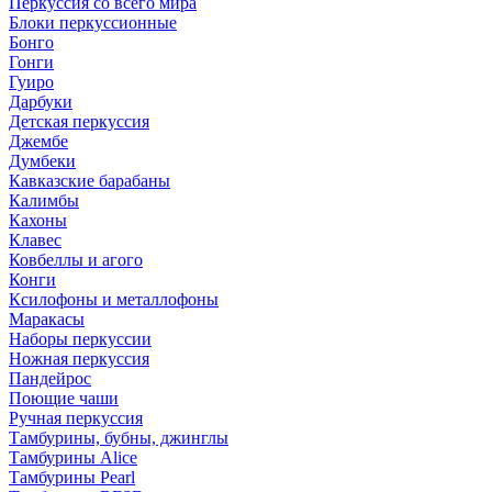
Перкуссия со всего мира
Блоки перкуссионные
Бонго
Гонги
Гуиро
Дарбуки
Детская перкуссия
Джембе
Думбеки
Кавказские барабаны
Калимбы
Кахоны
Клавес
Ковбеллы и агого
Конги
Ксилофоны и металлофоны
Маракасы
Наборы перкуссии
Ножная перкуссия
Пандейрос
Поющие чаши
Ручная перкуссия
Тамбурины, бубны, джинглы
Тамбурины Alice
Тамбурины Pearl