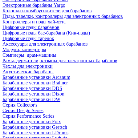
Электронные барабаны Yargo
Колонки и комбоусилители для барабанов
Пэды, тарелки, контроллеры для электронных барабанов
Контроллеры и пэды хай-хэта
Цифровые пэды барабанов
Цифровые пэды бас-барабана (Кик-пэды)
Цифровые пэды тарелок
Аксессуары для электронных барабанов
Модули, конвертеры
Сэмплеры, драм-машины
Рамы, держатели, клэмпы для электронных барабанов
Чехлы для электроники
Акустические барабаны
Барабанные установки Arcanum
Барабанные установки Brahner
Барабанные установки DDS
Барабанные установки Dixon
Барабанные установки DW
Серия Collector's
Серия Design Series
Серия Performance Series
Барабанные установки Foix
Барабанные установки Gretsch
Барабанные установки LDrums