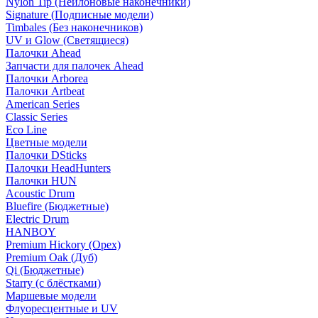
Nylon Tip (Нейлоновые наконечники)
Signature (Подписные модели)
Timbales (Без наконечников)
UV и Glow (Светящиеся)
Палочки Ahead
Запчасти для палочек Ahead
Палочки Arborea
Палочки Artbeat
American Series
Classic Series
Eco Line
Цветные модели
Палочки DSticks
Палочки HeadHunters
Палочки HUN
Acoustic Drum
Bluefire (Бюджетные)
Electric Drum
HANBOY
Premium Hickory (Орех)
Premium Oak (Дуб)
Qi (Бюджетные)
Starry (с блёстками)
Маршевые модели
Флуоресцентные и UV