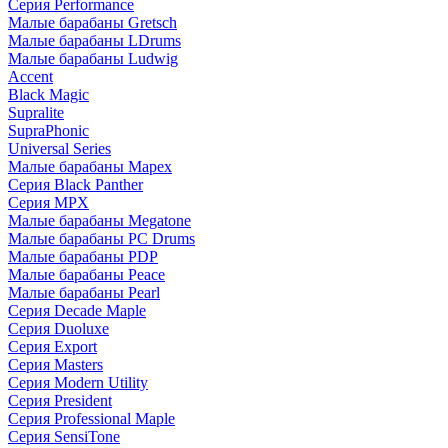
Серия Performance
Малые барабаны Gretsch
Малые барабаны LDrums
Малые барабаны Ludwig
Accent
Black Magic
Supralite
SupraPhonic
Universal Series
Малые барабаны Mapex
Серия Black Panther
Серия MPX
Малые барабаны Megatone
Малые барабаны PC Drums
Малые барабаны PDP
Малые барабаны Peace
Малые барабаны Pearl
Серия Decade Maple
Серия Duoluxe
Серия Export
Серия Masters
Серия Modern Utility
Серия President
Серия Professional Maple
Серия SensiTone