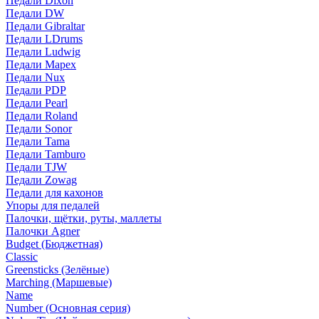
Педали Dixon
Педали DW
Педали Gibraltar
Педали LDrums
Педали Ludwig
Педали Mapex
Педали Nux
Педали PDP
Педали Pearl
Педали Roland
Педали Sonor
Педали Tama
Педали Tamburo
Педали TJW
Педали Zowag
Педали для кахонов
Упоры для педалей
Палочки, щётки, руты, маллеты
Палочки Agner
Budget (Бюджетная)
Classic
Greensticks (Зелёные)
Marching (Маршевые)
Name
Number (Основная серия)