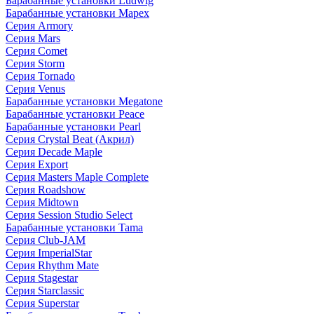
Барабанные установки Ludwig
Барабанные установки Mapex
Серия Armory
Серия Mars
Серия Comet
Серия Storm
Серия Tornado
Серия Venus
Барабанные установки Megatone
Барабанные установки Peace
Барабанные установки Pearl
Серия Crystal Beat (Акрил)
Серия Decade Maple
Серия Export
Серия Masters Maple Complete
Серия Roadshow
Серия Midtown
Серия Session Studio Select
Барабанные установки Tama
Серия Club-JAM
Серия ImperialStar
Серия Rhythm Mate
Серия Stagestar
Серия Starclassic
Серия Superstar