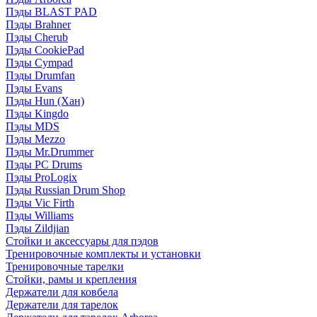
Пэды BLAST PAD
Пэды Brahner
Пэды Cherub
Пэды CookiePad
Пэды Cympad
Пэды Drumfan
Пэды Evans
Пэды Hun (Хан)
Пэды Kingdo
Пэды MDS
Пэды Mezzo
Пэды Mr.Drummer
Пэды PC Drums
Пэды ProLogix
Пэды Russian Drum Shop
Пэды Vic Firth
Пэды Williams
Пэды Zildjian
Стойки и аксессуары для пэдов
Тренировочные комплекты и установки
Тренировочные тарелки
Стойки, рамы и крепления
Держатели для ковбела
Держатели для тарелок