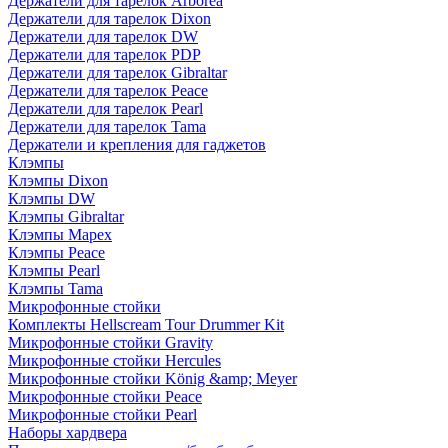
Держатели для тарелок Arborea
Держатели для тарелок Dixon
Держатели для тарелок DW
Держатели для тарелок PDP
Держатели для тарелок Gibraltar
Держатели для тарелок Peace
Держатели для тарелок Pearl
Держатели для тарелок Tama
Держатели и крепления для гаджетов
Клэмпы
Клэмпы Dixon
Клэмпы DW
Клэмпы Gibraltar
Клэмпы Mapex
Клэмпы Peace
Клэмпы Pearl
Клэмпы Tama
Микрофонные стойки
Комплекты Hellscream Tour Drummer Kit
Микрофонные стойки Gravity
Микрофонные стойки Hercules
Микрофонные стойки König &amp; Meyer
Микрофонные стойки Peace
Микрофонные стойки Pearl
Наборы хардвера