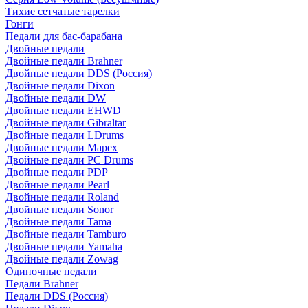
Тихие сетчатые тарелки
Гонги
Педали для бас-барабана
Двойные педали
Двойные педали Brahner
Двойные педали DDS (Россия)
Двойные педали Dixon
Двойные педали DW
Двойные педали EHWD
Двойные педали Gibraltar
Двойные педали LDrums
Двойные педали Mapex
Двойные педали PC Drums
Двойные педали PDP
Двойные педали Pearl
Двойные педали Roland
Двойные педали Sonor
Двойные педали Tama
Двойные педали Tamburo
Двойные педали Yamaha
Двойные педали Zowag
Одиночные педали
Педали Brahner
Педали DDS (Россия)