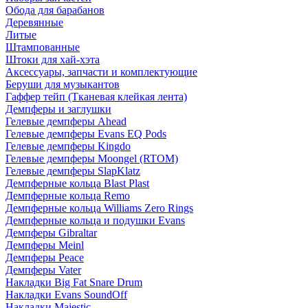
Обода для барабанов
Деревянные
Литые
Штампованные
Штоки для хай-хэта
Аксессуары, запчасти и комплектующие
Беруши для музыкантов
Гаффер тейп (Тканевая клейкая лента)
Демпферы и заглушки
Гелевые демпферы Ahead
Гелевые демпферы Evans EQ Pods
Гелевые демпферы Kingdo
Гелевые демпферы Moongel (RTOM)
Гелевые демпферы SlapKlatz
Демпферные кольца Blast Plast
Демпферные кольца Remo
Демпферные кольца Williams Zero Rings
Демпферные кольца и подушки Evans
Демпферы Gibraltar
Демпферы Meinl
Демпферы Peace
Демпферы Vater
Накладки Big Fat Snare Drum
Накладки Evans SoundOff
Накладки Majestic