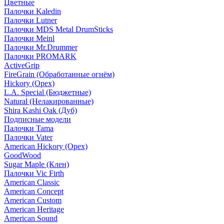
Цветные
Палочки Kaledin
Палочки Lutner
Палочки MDS Metal DrumSticks
Палочки Meinl
Палочки Mr.Drummer
Палочки PROMARK
ActiveGrip
FireGrain (Обработанные огнём)
Hickory (Орех)
L.A. Special (Бюджетные)
Natural (Нелакированные)
Shira Kashi Oak (Дуб)
Подписные модели
Палочки Tama
Палочки Vater
American Hickory (Орех)
GoodWood
Sugar Maple (Клен)
Палочки Vic Firth
American Classic
American Concept
American Custom
American Heritage
American Sound