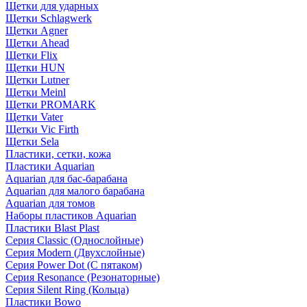
Щетки для ударных
Щетки Schlagwerk
Щетки Agner
Щетки Ahead
Щетки Flix
Щетки HUN
Щетки Lutner
Щетки Meinl
Щетки PROMARK
Щетки Vater
Щетки Vic Firth
Щетки Sela
Пластики, сетки, кожа
Пластики Aquarian
Aquarian для бас-барабана
Aquarian для малого барабана
Aquarian для томов
Наборы пластиков Aquarian
Пластики Blast Plast
Серия Classic (Однослойные)
Серия Modern (Двухслойные)
Серия Power Dot (С пятаком)
Серия Resonance (Резонаторные)
Серия Silent Ring (Кольца)
Пластики Bowo