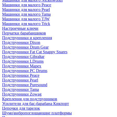
Машинки для малого Nickelworks
Машинки для малого Peace
Машинки для малого Pearl
Машинки для малого Tama
Машинки для малого TJW
Машинки для малого Trick
Настроечные ключи
Перчатки барабанщиков
Подструнники и крепления
Подструнники Dixon
Подструнники Drum Gear
Подструнники Fat Cat Snappy Snares
Подструнники Gibraltar
Подструнники LDrums
Подструнники Mapex
Подструнники PC Drums
Подструнники Peace
Подструнники Pearl
Подструнники Puresound
Подструнники Tama
Подструнники Zowag
Крепления для подструнников
Усилители для бас-барабана Кикпорт
Цепочки для тарелок
Шумо\вибропоглощающие платформы