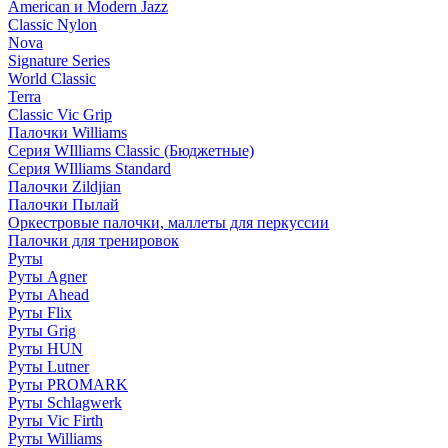
American и Modern Jazz
Classic Nylon
Nova
Signature Series
World Classic
Terra
Classic Vic Grip
Палочки Williams
Серия WIlliams Classic (Бюджетные)
Серия WIlliams Standard
Палочки Zildjian
Палочки Пылай
Оркестровые палочки, маллеты для перкуссии
Палочки для тренировок
Руты
Руты Agner
Руты Ahead
Руты Flix
Руты Grig
Руты HUN
Руты Lutner
Руты PROMARK
Руты Schlagwerk
Руты Vic Firth
Руты Williams