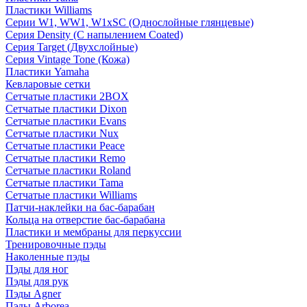
Пластики Williams
Серии W1, WW1, W1xSC (Однослойные глянцевые)
Серия Density (C напылением Coated)
Серия Target (Двухслойные)
Серия Vintage Tone (Кожа)
Пластики Yamaha
Кевларовые сетки
Сетчатые пластики 2BOX
Сетчатые пластики Dixon
Сетчатые пластики Evans
Сетчатые пластики Nux
Сетчатые пластики Peace
Сетчатые пластики Remo
Сетчатые пластики Roland
Сетчатые пластики Tama
Сетчатые пластики Williams
Патчи-наклейки на бас-барабан
Кольца на отверстие бас-барабана
Пластики и мембраны для перкуссии
Тренировочные пэды
Наколенные пэды
Пэды для ног
Пэды для рук
Пэды Agner
Пэды Arborea