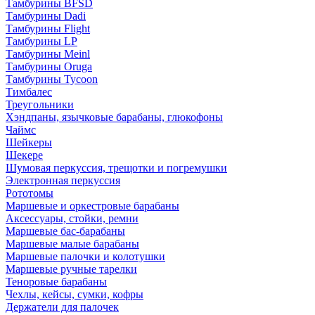
Тамбурины BFSD
Тамбурины Dadi
Тамбурины Flight
Тамбурины LP
Тамбурины Meinl
Тамбурины Oruga
Тамбурины Tycoon
Тимбалес
Треугольники
Хэндпаны, язычковые барабаны, глюкофоны
Чаймс
Шейкеры
Шекере
Шумовая перкуссия, трещотки и погремушки
Электронная перкуссия
Рототомы
Маршевые и оркестровые барабаны
Аксессуары, стойки, ремни
Маршевые бас-барабаны
Маршевые малые барабаны
Маршевые палочки и колотушки
Маршевые ручные тарелки
Теноровые барабаны
Чехлы, кейсы, сумки, кофры
Держатели для палочек