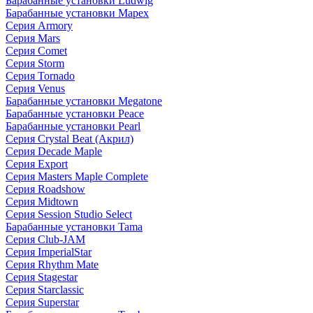
Барабанные установки Ludwig
Барабанные установки Mapex
Серия Armory
Серия Mars
Серия Comet
Серия Storm
Серия Tornado
Серия Venus
Барабанные установки Megatone
Барабанные установки Peace
Барабанные установки Pearl
Серия Crystal Beat (Акрил)
Серия Decade Maple
Серия Export
Серия Masters Maple Complete
Серия Roadshow
Серия Midtown
Серия Session Studio Select
Барабанные установки Tama
Серия Club-JAM
Серия ImperialStar
Серия Rhythm Mate
Серия Stagestar
Серия Starclassic
Серия Superstar