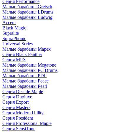
Серия Performance
Малые барабаны Gretsch
Малые барабаны LDrums
Малые барабаны Ludwig
Accent
Black Magic
Supralite
SupraPhonic
Universal Series
Малые барабаны Mapex
Серия Black Panther
Серия MPX
Малые барабаны Megatone
Малые барабаны PC Drums
Малые барабаны PDP
Малые барабаны Peace
Малые барабаны Pearl
Серия Decade Maple
Серия Duoluxe
Серия Export
Серия Masters
Серия Modern Utility
Серия President
Серия Professional Maple
Серия SensiTone