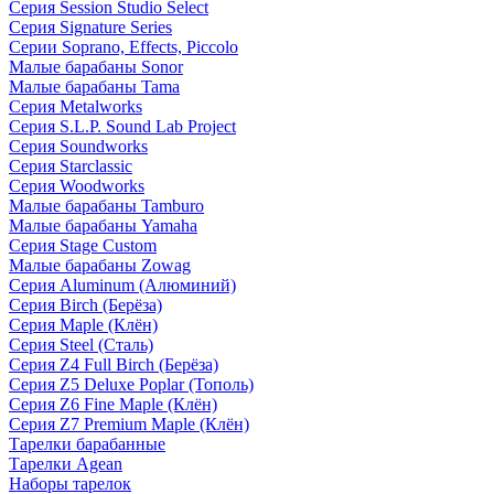
Серия Session Studio Select
Серия Signature Series
Серии Soprano, Effects, Piccolo
Малые барабаны Sonor
Малые барабаны Tama
Серия Metalworks
Серия S.L.P. Sound Lab Project
Серия Soundworks
Серия Starclassic
Серия Woodworks
Малые барабаны Tamburo
Малые барабаны Yamaha
Серия Stage Custom
Малые барабаны Zowag
Серия Aluminum (Алюминий)
Серия Birch (Берёза)
Серия Maple (Клён)
Серия Steel (Сталь)
Серия Z4 Full Birch (Берёза)
Серия Z5 Deluxe Poplar (Тополь)
Серия Z6 Fine Maple (Клён)
Серия Z7 Premium Maple (Клён)
Тарелки барабанные
Тарелки Agean
Наборы тарелок