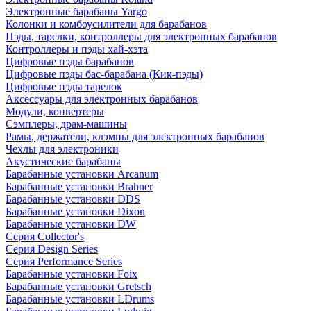
Электронные барабаны Yargo
Колонки и комбоусилители для барабанов
Пэды, тарелки, контроллеры для электронных барабанов
Контроллеры и пэды хай-хэта
Цифровые пэды барабанов
Цифровые пэды бас-барабана (Кик-пэды)
Цифровые пэды тарелок
Аксессуары для электронных барабанов
Модули, конвертеры
Сэмплеры, драм-машины
Рамы, держатели, клэмпы для электронных барабанов
Чехлы для электроники
Акустические барабаны
Барабанные установки Arcanum
Барабанные установки Brahner
Барабанные установки DDS
Барабанные установки Dixon
Барабанные установки DW
Серия Collector's
Серия Design Series
Серия Performance Series
Барабанные установки Foix
Барабанные установки Gretsch
Барабанные установки LDrums