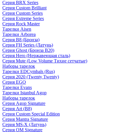
Серия BRX Series
Серия Custom Brilliant
Серия Custom Series
Серия Extreme Series
Серия Rock Master
Тарелки Aisen
Тарелки Arborea
Серия B8 (Бронза)
Серия FH Series (Латунь)
Серия Ghost (Бронза B20)
Серия Hero (Нержавеющая сталь)
Серия Mute (Low Volume Тихие сетчатые)
Наборы тарелок
Тарелки EDCymbals (Rus)
Серия 2020 (Twenty Twenty)
Серия EGO
Тарелки Evans
Тарелки Istanbul Agop
Наборы тарелок
Серия Agop Signature
Серия Art (B8)
Серия Custom Special Edition
Серия Mantra Signature
Серия MS-X (Латунь)
Серия OM Signature