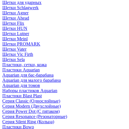
Щетки для ударных
Щетки Schlagwerk
Щетки Agner
Щетки Ahead
Щетки Flix
Щетки HUN
Щетки Lutner
Щетки Meinl
Щетки PROMARK
Щетки Vater
Щетки Vic Firth
Щетки Sela
Пластики, сетки, кожа
Пластики Aquarian
Aquarian для бас-барабана
Aquarian для малого барабана
Aquarian для томов
Наборы пластиков Aquarian
Пластики Blast Plast
Серия Classic (Однослойные)
Серия Modern (Двухслойные)
Серия Power Dot (С пятаком)
Серия Resonance (Резонаторные)
Серия Silent Ring (Кольца)
Пластики Bowo