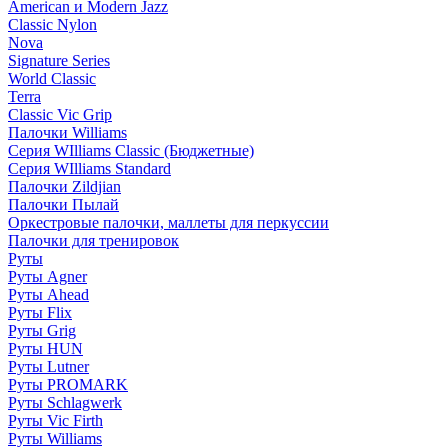
American и Modern Jazz
Classic Nylon
Nova
Signature Series
World Classic
Terra
Classic Vic Grip
Палочки Williams
Серия WIlliams Classic (Бюджетные)
Серия WIlliams Standard
Палочки Zildjian
Палочки Пылай
Оркестровые палочки, маллеты для перкуссии
Палочки для тренировок
Руты
Руты Agner
Руты Ahead
Руты Flix
Руты Grig
Руты HUN
Руты Lutner
Руты PROMARK
Руты Schlagwerk
Руты Vic Firth
Руты Williams