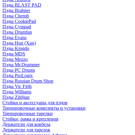
Пэды BLAST PAD
Пэды Brahner
Пэды Cherub
Пэды CookiePad
Пэды Cympad
Пэды Drumfan
Пэды Evans
Пэды Hun (Хан)
Пэды Kingdo
Пэды MDS
Пэды Mezzo
Пэды Mr.Drummer
Пэды PC Drums
Пэды ProLogix
Пэды Russian Drum Shop
Пэды Vic Firth
Пэды Williams
Пэды Zildjian
Стойки и аксессуары для пэдов
Тренировочные комплекты и установки
Тренировочные тарелки
Стойки, рамы и крепления
Держатели для ковбела
Держатели для тарелок