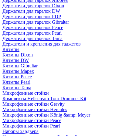
Держатели для тарелок Arborea
Держатели для тарелок Dixon
Держатели для тарелок DW
Держатели для тарелок PDP
Держатели для тарелок Gibraltar
Держатели для тарелок Peace
Держатели для тарелок Pearl
Держатели для тарелок Tama
Держатели и крепления для гаджетов
Клэмпы
Клэмпы Dixon
Клэмпы DW
Клэмпы Gibraltar
Клэмпы Mapex
Клэмпы Peace
Клэмпы Pearl
Клэмпы Tama
Микрофонные стойки
Комплекты Hellscream Tour Drummer Kit
Микрофонные стойки Gravity
Микрофонные стойки Hercules
Микрофонные стойки König &amp; Meyer
Микрофонные стойки Peace
Микрофонные стойки Pearl
Наборы хардвера