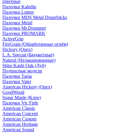
Цветные
Палочки Kaledin
Палочки Lutner
Палочки MDS Metal DrumSticks
Палочки Meinl
Палочки Mr.Drummer
Палочки PROMARK
ActiveGrip
FireGrain (Обработанные огнём)
Hickory (Орех)
L.A. Special (Бюджетные)
Natural (Нелакированные)
Shira Kashi Oak (Дуб)
Подписные модели
Палочки Tama
Палочки Vater
American Hickory (Орех)
GoodWood
Sugar Maple (Клен)
Палочки Vic Firth
American Classic
American Concept
American Custom
American Heritage
American Sound