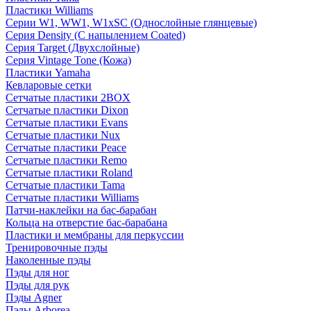
Пластики Williams
Серии W1, WW1, W1xSC (Однослойные глянцевые)
Серия Density (C напылением Coated)
Серия Target (Двухслойные)
Серия Vintage Tone (Кожа)
Пластики Yamaha
Кевларовые сетки
Сетчатые пластики 2BOX
Сетчатые пластики Dixon
Сетчатые пластики Evans
Сетчатые пластики Nux
Сетчатые пластики Peace
Сетчатые пластики Remo
Сетчатые пластики Roland
Сетчатые пластики Tama
Сетчатые пластики Williams
Патчи-наклейки на бас-барабан
Кольца на отверстие бас-барабана
Пластики и мембраны для перкуссии
Тренировочные пэды
Наколенные пэды
Пэды для ног
Пэды для рук
Пэды Agner
Пэды Arborea