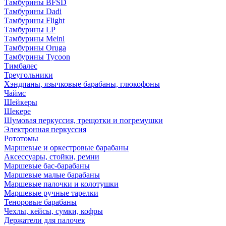
Тамбурины BFSD
Тамбурины Dadi
Тамбурины Flight
Тамбурины LP
Тамбурины Meinl
Тамбурины Oruga
Тамбурины Tycoon
Тимбалес
Треугольники
Хэндпаны, язычковые барабаны, глюкофоны
Чаймс
Шейкеры
Шекере
Шумовая перкуссия, трещотки и погремушки
Электронная перкуссия
Рототомы
Маршевые и оркестровые барабаны
Аксессуары, стойки, ремни
Маршевые бас-барабаны
Маршевые малые барабаны
Маршевые палочки и колотушки
Маршевые ручные тарелки
Теноровые барабаны
Чехлы, кейсы, сумки, кофры
Держатели для палочек