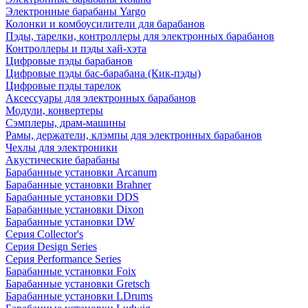
Электронные барабаны Yargo
Колонки и комбоусилители для барабанов
Пэды, тарелки, контроллеры для электронных барабанов
Контроллеры и пэды хай-хэта
Цифровые пэды барабанов
Цифровые пэды бас-барабана (Кик-пэды)
Цифровые пэды тарелок
Аксессуары для электронных барабанов
Модули, конвертеры
Сэмплеры, драм-машины
Рамы, держатели, клэмпы для электронных барабанов
Чехлы для электроники
Акустические барабаны
Барабанные установки Arcanum
Барабанные установки Brahner
Барабанные установки DDS
Барабанные установки Dixon
Барабанные установки DW
Серия Collector's
Серия Design Series
Серия Performance Series
Барабанные установки Foix
Барабанные установки Gretsch
Барабанные установки LDrums