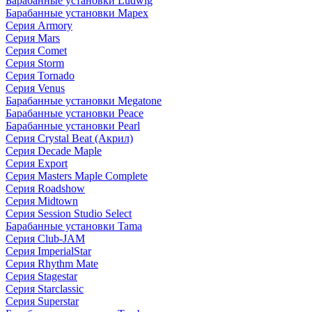
Барабанные установки Ludwig
Барабанные установки Mapex
Серия Armory
Серия Mars
Серия Comet
Серия Storm
Серия Tornado
Серия Venus
Барабанные установки Megatone
Барабанные установки Peace
Барабанные установки Pearl
Серия Crystal Beat (Акрил)
Серия Decade Maple
Серия Export
Серия Masters Maple Complete
Серия Roadshow
Серия Midtown
Серия Session Studio Select
Барабанные установки Tama
Серия Club-JAM
Серия ImperialStar
Серия Rhythm Mate
Серия Stagestar
Серия Starclassic
Серия Superstar