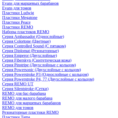
Evans для маршевых барабанов
Evans для томов
Пластики Ludwig
Пластики Megatone
Пластики Peace
Пластики REMO
Наборы пластиков REMO
Серия Ambassador (Однослойные)
Серия Colortone (Цветные)
Серия Controlled Sound (С пятаком)
Серия Diplomat (Резонаторные)
Серия Emperor (Двухслойные)
Серия Fiberskyn (Синтетическая кожа)
Серия Pinstripe (Двухслойные с кольцом)
Серия Powersonic (Двухслойные с кольцом)
Серия Powerstroke P3 (Однослойные с кольцом)
Серия Powerstroke P4, 77 (Двухслойные с кольцом)
Серия REMO UT
Серия Silentstroke (Сетки)
REMO для бас-барабана
REMO для малого барабана
REMO для маршевых барабанов
REMO для томов
Резонаторные пластики REMO
Пластики Tama