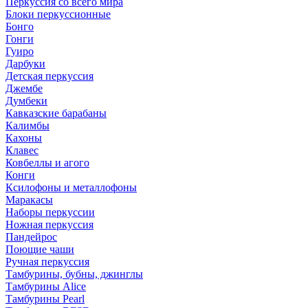
Перкуссия со всего мира
Блоки перкуссионные
Бонго
Гонги
Гуиро
Дарбуки
Детская перкуссия
Джембе
Думбеки
Кавказские барабаны
Калимбы
Кахоны
Клавес
Ковбеллы и агого
Конги
Ксилофоны и металлофоны
Маракасы
Наборы перкуссии
Ножная перкуссия
Пандейрос
Поющие чаши
Ручная перкуссия
Тамбурины, бубны, джинглы
Тамбурины Alice
Тамбурины Pearl