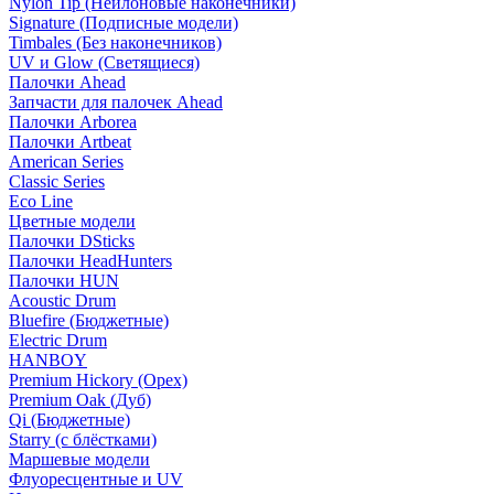
Nylon Tip (Нейлоновые наконечники)
Signature (Подписные модели)
Timbales (Без наконечников)
UV и Glow (Светящиеся)
Палочки Ahead
Запчасти для палочек Ahead
Палочки Arborea
Палочки Artbeat
American Series
Classic Series
Eco Line
Цветные модели
Палочки DSticks
Палочки HeadHunters
Палочки HUN
Acoustic Drum
Bluefire (Бюджетные)
Electric Drum
HANBOY
Premium Hickory (Орех)
Premium Oak (Дуб)
Qi (Бюджетные)
Starry (с блёстками)
Маршевые модели
Флуоресцентные и UV