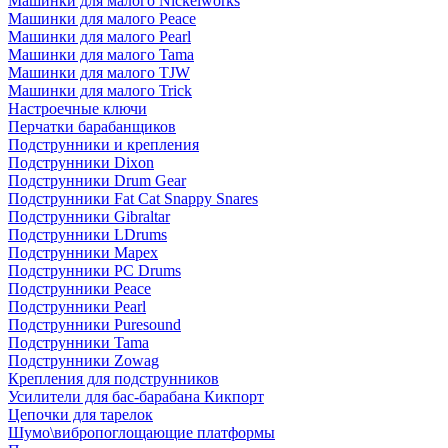
Машинки для малого Nickelworks
Машинки для малого Peace
Машинки для малого Pearl
Машинки для малого Tama
Машинки для малого TJW
Машинки для малого Trick
Настроечные ключи
Перчатки барабанщиков
Подструнники и крепления
Подструнники Dixon
Подструнники Drum Gear
Подструнники Fat Cat Snappy Snares
Подструнники Gibraltar
Подструнники LDrums
Подструнники Mapex
Подструнники PC Drums
Подструнники Peace
Подструнники Pearl
Подструнники Puresound
Подструнники Tama
Подструнники Zowag
Крепления для подструнников
Усилители для бас-барабана Кикпорт
Цепочки для тарелок
Шумо\вибропоглощающие платформы