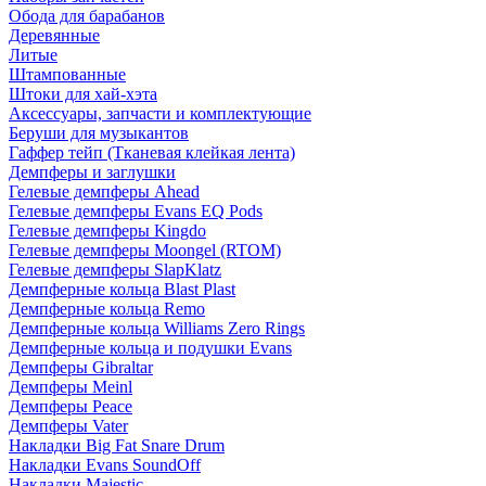
Обода для барабанов
Деревянные
Литые
Штампованные
Штоки для хай-хэта
Аксессуары, запчасти и комплектующие
Беруши для музыкантов
Гаффер тейп (Тканевая клейкая лента)
Демпферы и заглушки
Гелевые демпферы Ahead
Гелевые демпферы Evans EQ Pods
Гелевые демпферы Kingdo
Гелевые демпферы Moongel (RTOM)
Гелевые демпферы SlapKlatz
Демпферные кольца Blast Plast
Демпферные кольца Remo
Демпферные кольца Williams Zero Rings
Демпферные кольца и подушки Evans
Демпферы Gibraltar
Демпферы Meinl
Демпферы Peace
Демпферы Vater
Накладки Big Fat Snare Drum
Накладки Evans SoundOff
Накладки Majestic