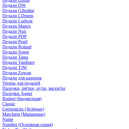
Педали Dixon
Педали DW
Педали Gibraltar
Педали LDrums
Педали Ludwig
Педали Mapex
Педали Nux
Педали PDP
Педали Pearl
Педали Roland
Педали Sonor
Педали Tama
Педали Tamburo
Педали TJW
Педали Zowag
Педали для кахонов
Упоры для педалей
Палочки, щётки, руты, маллеты
Палочки Agner
Budget (Бюджетная)
Classic
Greensticks (Зелёные)
Marching (Маршевые)
Name
Number (Основная серия)