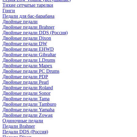
Тихие сетчатые тарелки
Гонги
Педали для бас-барабана
Двойные педали
Двойные педали Brahner
Двойные педали DDS (Россия)
Двойные педали Dixon
Двойные педали DW
Двойные педали EHWD
Двойные педали Gibraltar
Двойные педали LDrums
Двойные педали Mapex
Двойные педали PC Drums
Двойные педали PDP
Двойные педали Pearl
Двойные педали Roland
Двойные педали Sonor
Двойные педали Tama
Двойные педали Tamburo
Двойные педали Yamaha
Двойные педали Zowag
Одиночные педали
Педали Brahner
Педали DDS (Россия)