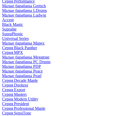
Серия Performance
Малые барабаны Gretsch
Малые барабаны LDrums
Малые барабаны Ludwig
Accent
Black Magic
Supralite
SupraPhonic
Universal Series
Малые барабаны Mapex
Серия Black Panther
Серия MPX
Малые барабаны Megatone
Малые барабаны PC Drums
Малые барабаны PDP
Малые барабаны Peace
Малые барабаны Pearl
Серия Decade Maple
Серия Duoluxe
Серия Export
Серия Masters
Серия Modern Utility
Серия President
Серия Professional Maple
Серия SensiTone