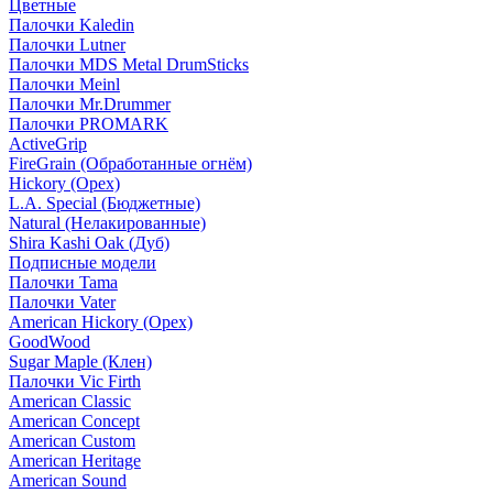
Цветные
Палочки Kaledin
Палочки Lutner
Палочки MDS Metal DrumSticks
Палочки Meinl
Палочки Mr.Drummer
Палочки PROMARK
ActiveGrip
FireGrain (Обработанные огнём)
Hickory (Орех)
L.A. Special (Бюджетные)
Natural (Нелакированные)
Shira Kashi Oak (Дуб)
Подписные модели
Палочки Tama
Палочки Vater
American Hickory (Орех)
GoodWood
Sugar Maple (Клен)
Палочки Vic Firth
American Classic
American Concept
American Custom
American Heritage
American Sound