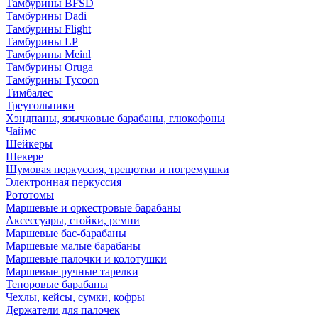
Тамбурины BFSD
Тамбурины Dadi
Тамбурины Flight
Тамбурины LP
Тамбурины Meinl
Тамбурины Oruga
Тамбурины Tycoon
Тимбалес
Треугольники
Хэндпаны, язычковые барабаны, глюкофоны
Чаймс
Шейкеры
Шекере
Шумовая перкуссия, трещотки и погремушки
Электронная перкуссия
Рототомы
Маршевые и оркестровые барабаны
Аксессуары, стойки, ремни
Маршевые бас-барабаны
Маршевые малые барабаны
Маршевые палочки и колотушки
Маршевые ручные тарелки
Теноровые барабаны
Чехлы, кейсы, сумки, кофры
Держатели для палочек