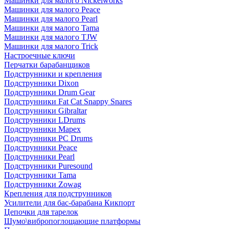
Машинки для малого Nickelworks
Машинки для малого Peace
Машинки для малого Pearl
Машинки для малого Tama
Машинки для малого TJW
Машинки для малого Trick
Настроечные ключи
Перчатки барабанщиков
Подструнники и крепления
Подструнники Dixon
Подструнники Drum Gear
Подструнники Fat Cat Snappy Snares
Подструнники Gibraltar
Подструнники LDrums
Подструнники Mapex
Подструнники PC Drums
Подструнники Peace
Подструнники Pearl
Подструнники Puresound
Подструнники Tama
Подструнники Zowag
Крепления для подструнников
Усилители для бас-барабана Кикпорт
Цепочки для тарелок
Шумо\вибропоглощающие платформы