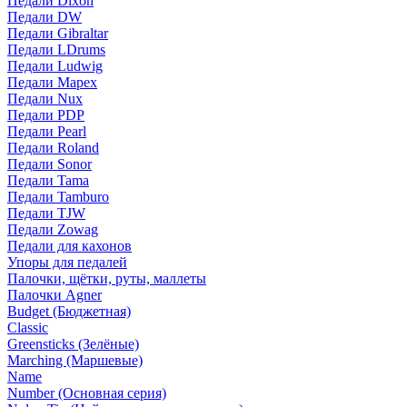
Педали Dixon
Педали DW
Педали Gibraltar
Педали LDrums
Педали Ludwig
Педали Mapex
Педали Nux
Педали PDP
Педали Pearl
Педали Roland
Педали Sonor
Педали Tama
Педали Tamburo
Педали TJW
Педали Zowag
Педали для кахонов
Упоры для педалей
Палочки, щётки, руты, маллеты
Палочки Agner
Budget (Бюджетная)
Classic
Greensticks (Зелёные)
Marching (Маршевые)
Name
Number (Основная серия)