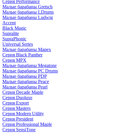
Серия Performance
Малые барабаны Gretsch
Малые барабаны LDrums
Малые барабаны Ludwig
Accent
Black Magic
Supralite
SupraPhonic
Universal Series
Малые барабаны Mapex
Серия Black Panther
Серия MPX
Малые барабаны Megatone
Малые барабаны PC Drums
Малые барабаны PDP
Малые барабаны Peace
Малые барабаны Pearl
Серия Decade Maple
Серия Duoluxe
Серия Export
Серия Masters
Серия Modern Utility
Серия President
Серия Professional Maple
Серия SensiTone