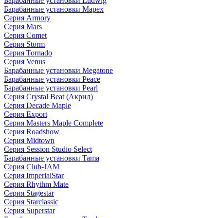
Барабанные установки Ludwig
Барабанные установки Mapex
Серия Armory
Серия Mars
Серия Comet
Серия Storm
Серия Tornado
Серия Venus
Барабанные установки Megatone
Барабанные установки Peace
Барабанные установки Pearl
Серия Crystal Beat (Акрил)
Серия Decade Maple
Серия Export
Серия Masters Maple Complete
Серия Roadshow
Серия Midtown
Серия Session Studio Select
Барабанные установки Tama
Серия Club-JAM
Серия ImperialStar
Серия Rhythm Mate
Серия Stagestar
Серия Starclassic
Серия Superstar