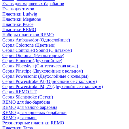
Evans для маршевых барабанов
Evans для томов
Пластики Ludwig
Пластики Megatone
Пластики Peace
Пластики REMO
Наборы пластиков REMO
Серия Ambassador (Однослойные)
Серия Colortone (Цветные)
Серия Controlled Sound (С пятаком)
Серия Diplomat (Резонаторные)
Серия Emperor (Двухслойные)
Серия Fiberskyn (Синтетическая кожа)
Серия Pinstripe (Двухслойные с кольцом)
Серия Powersonic (Двухслойные с кольцом)
Серия Powerstroke P3 (Однослойные с кольцом)
Серия Powerstroke P4, 77 (Двухслойные с кольцом)
Серия REMO UT
Серия Silentstroke (Сетки)
REMO для бас-барабана
REMO для малого барабана
REMO для маршевых барабанов
REMO для томов
Резонаторные пластики REMO
Пластики Tama