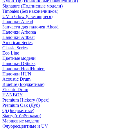
Nylon Tip (Нейлоновые наконечники)
Signature (Подписные модели)
Timbales (Без наконечников)
UV и Glow (Светящиеся)
Палочки Ahead
Запчасти для палочек Ahead
Палочки Arborea
Палочки Artbeat
American Series
Classic Series
Eco Line
Цветные модели
Палочки DSticks
Палочки HeadHunters
Палочки HUN
Acoustic Drum
Bluefire (Бюджетные)
Electric Drum
HANBOY
Premium Hickory (Орех)
Premium Oak (Дуб)
Qi (Бюджетные)
Starry (с блёстками)
Маршевые модели
Флуоресцентные и UV