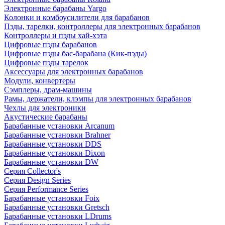
Электронные барабаны Yargo
Колонки и комбоусилители для барабанов
Пэды, тарелки, контроллеры для электронных барабанов
Контроллеры и пэды хай-хэта
Цифровые пэды барабанов
Цифровые пэды бас-барабана (Кик-пэды)
Цифровые пэды тарелок
Аксессуары для электронных барабанов
Модули, конвертеры
Сэмплеры, драм-машины
Рамы, держатели, клэмпы для электронных барабанов
Чехлы для электроники
Акустические барабаны
Барабанные установки Arcanum
Барабанные установки Brahner
Барабанные установки DDS
Барабанные установки Dixon
Барабанные установки DW
Серия Collector's
Серия Design Series
Серия Performance Series
Барабанные установки Foix
Барабанные установки Gretsch
Барабанные установки LDrums