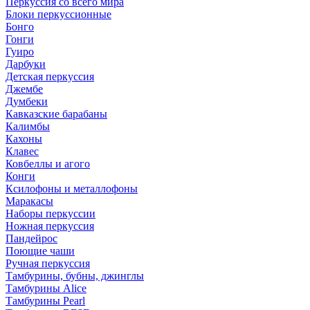
Перкуссия со всего мира
Блоки перкуссионные
Бонго
Гонги
Гуиро
Дарбуки
Детская перкуссия
Джембе
Думбеки
Кавказские барабаны
Калимбы
Кахоны
Клавес
Ковбеллы и агого
Конги
Ксилофоны и металлофоны
Маракасы
Наборы перкуссии
Ножная перкуссия
Пандейрос
Поющие чаши
Ручная перкуссия
Тамбурины, бубны, джинглы
Тамбурины Alice
Тамбурины Pearl