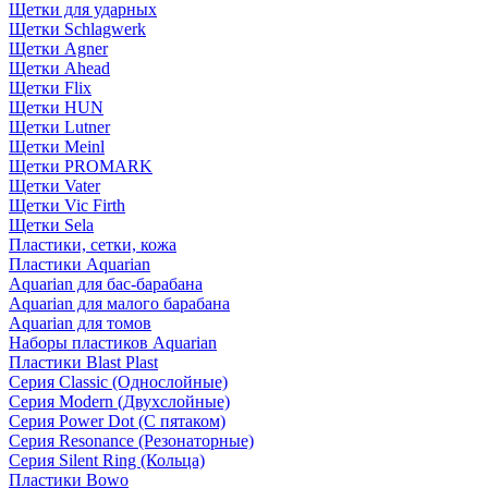
Щетки для ударных
Щетки Schlagwerk
Щетки Agner
Щетки Ahead
Щетки Flix
Щетки HUN
Щетки Lutner
Щетки Meinl
Щетки PROMARK
Щетки Vater
Щетки Vic Firth
Щетки Sela
Пластики, сетки, кожа
Пластики Aquarian
Aquarian для бас-барабана
Aquarian для малого барабана
Aquarian для томов
Наборы пластиков Aquarian
Пластики Blast Plast
Серия Classic (Однослойные)
Серия Modern (Двухслойные)
Серия Power Dot (С пятаком)
Серия Resonance (Резонаторные)
Серия Silent Ring (Кольца)
Пластики Bowo