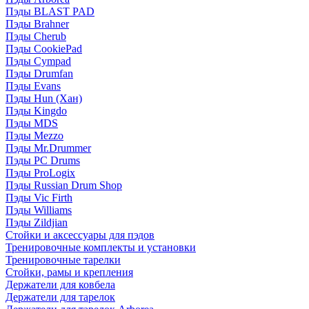
Пэды BLAST PAD
Пэды Brahner
Пэды Cherub
Пэды CookiePad
Пэды Cympad
Пэды Drumfan
Пэды Evans
Пэды Hun (Хан)
Пэды Kingdo
Пэды MDS
Пэды Mezzo
Пэды Mr.Drummer
Пэды PC Drums
Пэды ProLogix
Пэды Russian Drum Shop
Пэды Vic Firth
Пэды Williams
Пэды Zildjian
Стойки и аксессуары для пэдов
Тренировочные комплекты и установки
Тренировочные тарелки
Стойки, рамы и крепления
Держатели для ковбела
Держатели для тарелок