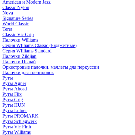
American и Modern Jazz
Classic Nylon
Nova
Signature Series
World Classic
Terra
Classic Vic Grip
Палочки Williams
Серия WIlliams Classic (Бюджетные)
Серия WIlliams Standard
Палочки Zildjian
Палочки Пылай
Оркестровые палочки, маллеты для перкуссии
Палочки для тренировок
Руты
Руты Agner
Руты Ahead
Руты Flix
Руты Grig
Руты HUN
Руты Lutner
Руты PROMARK
Руты Schlagwerk
Руты Vic Firth
Руты Williams