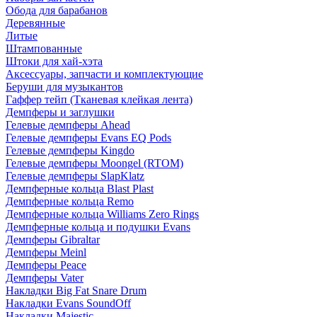
Обода для барабанов
Деревянные
Литые
Штампованные
Штоки для хай-хэта
Аксессуары, запчасти и комплектующие
Беруши для музыкантов
Гаффер тейп (Тканевая клейкая лента)
Демпферы и заглушки
Гелевые демпферы Ahead
Гелевые демпферы Evans EQ Pods
Гелевые демпферы Kingdo
Гелевые демпферы Moongel (RTOM)
Гелевые демпферы SlapKlatz
Демпферные кольца Blast Plast
Демпферные кольца Remo
Демпферные кольца Williams Zero Rings
Демпферные кольца и подушки Evans
Демпферы Gibraltar
Демпферы Meinl
Демпферы Peace
Демпферы Vater
Накладки Big Fat Snare Drum
Накладки Evans SoundOff
Накладки Majestic