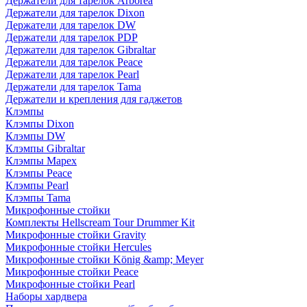
Держатели для тарелок Arborea
Держатели для тарелок Dixon
Держатели для тарелок DW
Держатели для тарелок PDP
Держатели для тарелок Gibraltar
Держатели для тарелок Peace
Держатели для тарелок Pearl
Держатели для тарелок Tama
Держатели и крепления для гаджетов
Клэмпы
Клэмпы Dixon
Клэмпы DW
Клэмпы Gibraltar
Клэмпы Mapex
Клэмпы Peace
Клэмпы Pearl
Клэмпы Tama
Микрофонные стойки
Комплекты Hellscream Tour Drummer Kit
Микрофонные стойки Gravity
Микрофонные стойки Hercules
Микрофонные стойки König &amp; Meyer
Микрофонные стойки Peace
Микрофонные стойки Pearl
Наборы хардвера