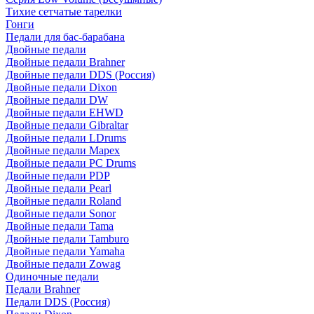
Тихие сетчатые тарелки
Гонги
Педали для бас-барабана
Двойные педали
Двойные педали Brahner
Двойные педали DDS (Россия)
Двойные педали Dixon
Двойные педали DW
Двойные педали EHWD
Двойные педали Gibraltar
Двойные педали LDrums
Двойные педали Mapex
Двойные педали PC Drums
Двойные педали PDP
Двойные педали Pearl
Двойные педали Roland
Двойные педали Sonor
Двойные педали Tama
Двойные педали Tamburo
Двойные педали Yamaha
Двойные педали Zowag
Одиночные педали
Педали Brahner
Педали DDS (Россия)