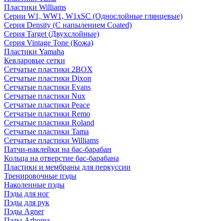
Пластики Williams
Серии W1, WW1, W1xSC (Однослойные глянцевые)
Серия Density (C напылением Coated)
Серия Target (Двухслойные)
Серия Vintage Tone (Кожа)
Пластики Yamaha
Кевларовые сетки
Сетчатые пластики 2BOX
Сетчатые пластики Dixon
Сетчатые пластики Evans
Сетчатые пластики Nux
Сетчатые пластики Peace
Сетчатые пластики Remo
Сетчатые пластики Roland
Сетчатые пластики Tama
Сетчатые пластики Williams
Патчи-наклейки на бас-барабан
Кольца на отверстие бас-барабана
Пластики и мембраны для перкуссии
Тренировочные пэды
Наколенные пэды
Пэды для ног
Пэды для рук
Пэды Agner
Пэды Arborea