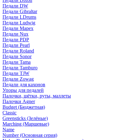
Педали Dixon
Педали DW
Педали Gibraltar
Педали LDrums
Педали Ludwig
Педали Mapex
Педали Nux
Педали PDP
Педали Pearl
Педали Roland
Педали Sonor
Педали Tama
Педали Tamburo
Педали TJW
Педали Zowag
Педали для кахонов
Упоры для педалей
Палочки, щётки, руты, маллеты
Палочки Agner
Budget (Бюджетная)
Classic
Greensticks (Зелёные)
Marching (Маршевые)
Name
Number (Основная серия)