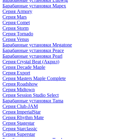
Барабанные установки Ludwig
Барабанные установки Mapex
Серия Armory
Серия Mars
Серия Comet
Серия Storm
Серия Tornado
Серия Venus
Барабанные установки Megatone
Барабанные установки Peace
Барабанные установки Pearl
Серия Crystal Beat (Акрил)
Серия Decade Maple
Серия Export
Серия Masters Maple Complete
Серия Roadshow
Серия Midtown
Серия Session Studio Select
Барабанные установки Tama
Серия Club-JAM
Серия ImperialStar
Серия Rhythm Mate
Серия Stagestar
Серия Starclassic
Серия Superstar