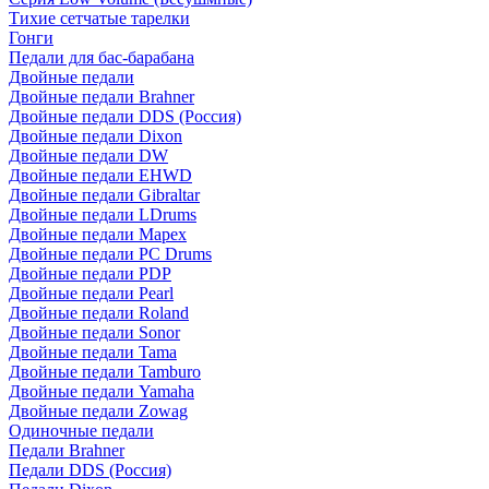
Тихие сетчатые тарелки
Гонги
Педали для бас-барабана
Двойные педали
Двойные педали Brahner
Двойные педали DDS (Россия)
Двойные педали Dixon
Двойные педали DW
Двойные педали EHWD
Двойные педали Gibraltar
Двойные педали LDrums
Двойные педали Mapex
Двойные педали PC Drums
Двойные педали PDP
Двойные педали Pearl
Двойные педали Roland
Двойные педали Sonor
Двойные педали Tama
Двойные педали Tamburo
Двойные педали Yamaha
Двойные педали Zowag
Одиночные педали
Педали Brahner
Педали DDS (Россия)