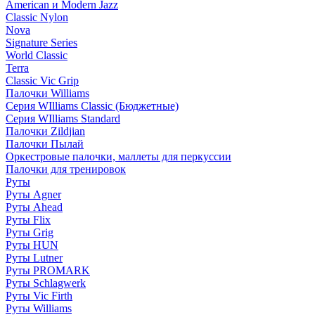
American и Modern Jazz
Classic Nylon
Nova
Signature Series
World Classic
Terra
Classic Vic Grip
Палочки Williams
Серия WIlliams Classic (Бюджетные)
Серия WIlliams Standard
Палочки Zildjian
Палочки Пылай
Оркестровые палочки, маллеты для перкуссии
Палочки для тренировок
Руты
Руты Agner
Руты Ahead
Руты Flix
Руты Grig
Руты HUN
Руты Lutner
Руты PROMARK
Руты Schlagwerk
Руты Vic Firth
Руты Williams