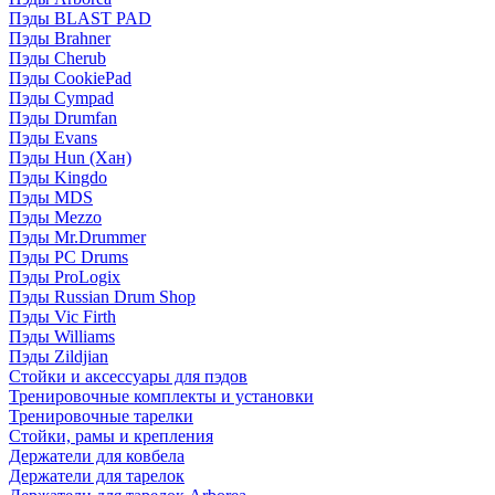
Пэды BLAST PAD
Пэды Brahner
Пэды Cherub
Пэды CookiePad
Пэды Cympad
Пэды Drumfan
Пэды Evans
Пэды Hun (Хан)
Пэды Kingdo
Пэды MDS
Пэды Mezzo
Пэды Mr.Drummer
Пэды PC Drums
Пэды ProLogix
Пэды Russian Drum Shop
Пэды Vic Firth
Пэды Williams
Пэды Zildjian
Стойки и аксессуары для пэдов
Тренировочные комплекты и установки
Тренировочные тарелки
Стойки, рамы и крепления
Держатели для ковбела
Держатели для тарелок