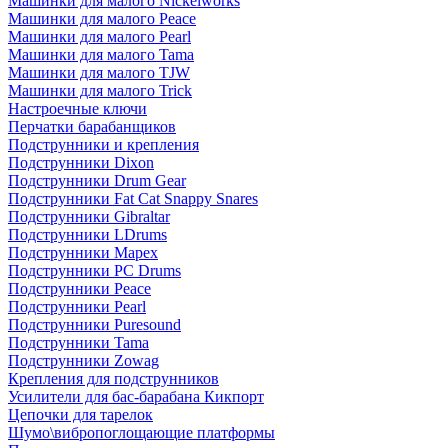
Машинки для малого Nickelworks
Машинки для малого Peace
Машинки для малого Pearl
Машинки для малого Tama
Машинки для малого TJW
Машинки для малого Trick
Настроечные ключи
Перчатки барабанщиков
Подструнники и крепления
Подструнники Dixon
Подструнники Drum Gear
Подструнники Fat Cat Snappy Snares
Подструнники Gibraltar
Подструнники LDrums
Подструнники Mapex
Подструнники PC Drums
Подструнники Peace
Подструнники Pearl
Подструнники Puresound
Подструнники Tama
Подструнники Zowag
Крепления для подструнников
Усилители для бас-барабана Кикпорт
Цепочки для тарелок
Шумо\вибропоглощающие платформы