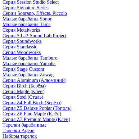
Серия Session Studio Select
Серия Signature Series
Серии Soprano, Effects, Piccolo
Малые барабаны Sonor
Малые барабаны Tama
Серия Metalworks
Серия S.L.P. Sound Lab Project
Серия Soundworks
Серия Starclassic
Серия Woodworks
Малые барабаны Tamburo
Малые барабаны Yamaha
Серия Stage Custom
Малые барабаны Zowag
Серия Aluminum (Алюминий)
Серия Birch (Берёза)
Серия Maple (Клён)
Серия Steel (Сталь)
Серия Z4 Full Birch (Берёза)
Серия Z5 Deluxe Poplar (Тополь)
Серия Z6 Fine Maple (Клён)
Серия Z7 Premium Maple (Клён)
Тарелки барабанные
Тарелки Agean
Наборы тарелок