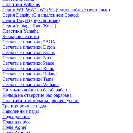
Пластики Williams
Серии W1, WW1, W1xSC (Однослойные глянцевые)
Серия Density (C напылением Coated)
Серия Target (Двухслойные)
Серия Vintage Tone (Кожа)
Пластики Yamaha
Кевларовые сетки
Сетчатые пластики 2BOX
Сетчатые пластики Dixon
Сетчатые пластики Evans
Сетчатые пластики Nux
Сетчатые пластики Peace
Сетчатые пластики Remo
Сетчатые пластики Roland
Сетчатые пластики Tama
Сетчатые пластики Williams
Патчи-наклейки на бас-барабан
Кольца на отверстие бас-барабана
Пластики и мембраны для перкуссии
Тренировочные пэды
Наколенные пэды
Пэды для ног
Пэды для рук
Пэды Agner
Пэды Arborea