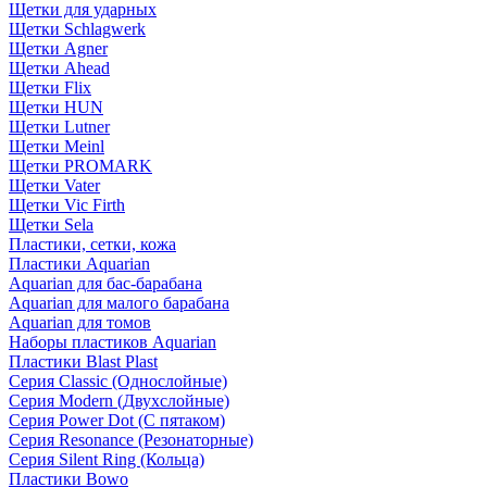
Щетки для ударных
Щетки Schlagwerk
Щетки Agner
Щетки Ahead
Щетки Flix
Щетки HUN
Щетки Lutner
Щетки Meinl
Щетки PROMARK
Щетки Vater
Щетки Vic Firth
Щетки Sela
Пластики, сетки, кожа
Пластики Aquarian
Aquarian для бас-барабана
Aquarian для малого барабана
Aquarian для томов
Наборы пластиков Aquarian
Пластики Blast Plast
Серия Classic (Однослойные)
Серия Modern (Двухслойные)
Серия Power Dot (С пятаком)
Серия Resonance (Резонаторные)
Серия Silent Ring (Кольца)
Пластики Bowo