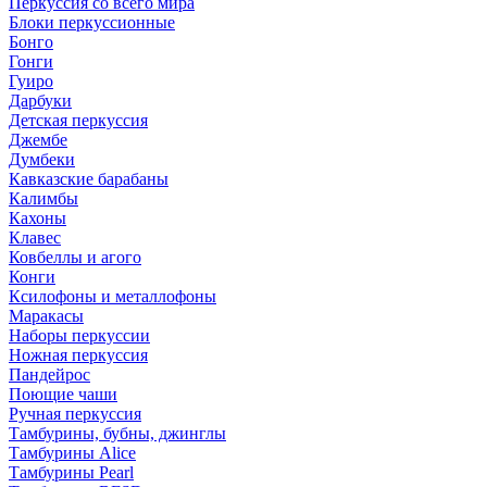
Перкуссия со всего мира
Блоки перкуссионные
Бонго
Гонги
Гуиро
Дарбуки
Детская перкуссия
Джембе
Думбеки
Кавказские барабаны
Калимбы
Кахоны
Клавес
Ковбеллы и агого
Конги
Ксилофоны и металлофоны
Маракасы
Наборы перкуссии
Ножная перкуссия
Пандейрос
Поющие чаши
Ручная перкуссия
Тамбурины, бубны, джинглы
Тамбурины Alice
Тамбурины Pearl