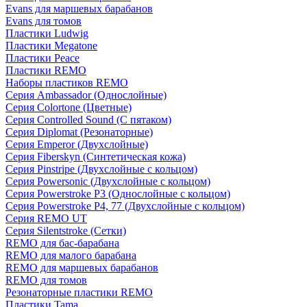
Evans для маршевых барабанов
Evans для томов
Пластики Ludwig
Пластики Megatone
Пластики Peace
Пластики REMO
Наборы пластиков REMO
Серия Ambassador (Однослойные)
Серия Colortone (Цветные)
Серия Controlled Sound (С пятаком)
Серия Diplomat (Резонаторные)
Серия Emperor (Двухслойные)
Серия Fiberskyn (Синтетическая кожа)
Серия Pinstripe (Двухслойные с кольцом)
Серия Powersonic (Двухслойные с кольцом)
Серия Powerstroke P3 (Однослойные с кольцом)
Серия Powerstroke P4, 77 (Двухслойные с кольцом)
Серия REMO UT
Серия Silentstroke (Сетки)
REMO для бас-барабана
REMO для малого барабана
REMO для маршевых барабанов
REMO для томов
Резонаторные пластики REMO
Пластики Tama