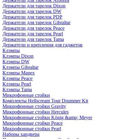
Держатели для тарелок Arborea
Держатели для тарелок Dixon
Держатели для тарелок DW
Держатели для тарелок PDP
Держатели для тарелок Gibraltar
Держатели для тарелок Peace
Держатели для тарелок Pearl
Держатели для тарелок Tama
Держатели и крепления для гаджетов
Клэмпы
Клэмпы Dixon
Клэмпы DW
Клэмпы Gibraltar
Клэмпы Mapex
Клэмпы Peace
Клэмпы Pearl
Клэмпы Tama
Микрофонные стойки
Комплекты Hellscream Tour Drummer Kit
Микрофонные стойки Gravity
Микрофонные стойки Hercules
Микрофонные стойки König &amp; Meyer
Микрофонные стойки Peace
Микрофонные стойки Pearl
Наборы хардвера