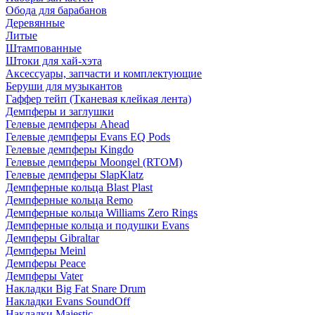
Обода для барабанов
Деревянные
Литые
Штампованные
Штоки для хай-хэта
Аксессуары, запчасти и комплектующие
Беруши для музыкантов
Гаффер тейп (Тканевая клейкая лента)
Демпферы и заглушки
Гелевые демпферы Ahead
Гелевые демпферы Evans EQ Pods
Гелевые демпферы Kingdo
Гелевые демпферы Moongel (RTOM)
Гелевые демпферы SlapKlatz
Демпферные кольца Blast Plast
Демпферные кольца Remo
Демпферные кольца Williams Zero Rings
Демпферные кольца и подушки Evans
Демпферы Gibraltar
Демпферы Meinl
Демпферы Peace
Демпферы Vater
Накладки Big Fat Snare Drum
Накладки Evans SoundOff
Накладки Majestic