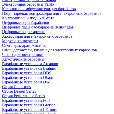
Электронные барабаны Yargo
Колонки и комбоусилители для барабанов
Пэды, тарелки, контроллеры для электронных барабанов
Контроллеры и пэды хай-хэта
Цифровые пэды барабанов
Цифровые пэды бас-барабана (Кик-пэды)
Цифровые пэды тарелок
Аксессуары для электронных барабанов
Модули, конвертеры
Сэмплеры, драм-машины
Рамы, держатели, клэмпы для электронных барабанов
Чехлы для электроники
Акустические барабаны
Барабанные установки Arcanum
Барабанные установки Brahner
Барабанные установки DDS
Барабанные установки Dixon
Барабанные установки DW
Серия Collector's
Серия Design Series
Серия Performance Series
Барабанные установки Foix
Барабанные установки Gretsch
Барабанные установки LDrums