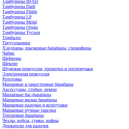
Тамбурины BFSD
Тамбурины Dadi
Тамбурины Flight
Тамбурины LP
Тамбурины Meinl
Тамбурины Oruga
Тамбурины Tycoon
Тимбалес
Треугольники
Хэндпаны, язычковые барабаны, глюкофоны
Чаймс
Шейкеры
Шекере
Шумовая перкуссия, трещотки и погремушки
Электронная перкуссия
Рототомы
Маршевые и оркестровые барабаны
Аксессуары, стойки, ремни
Маршевые бас-барабаны
Маршевые малые барабаны
Маршевые палочки и колотушки
Маршевые ручные тарелки
Теноровые барабаны
Чехлы, кейсы, сумки, кофры
Держатели для палочек