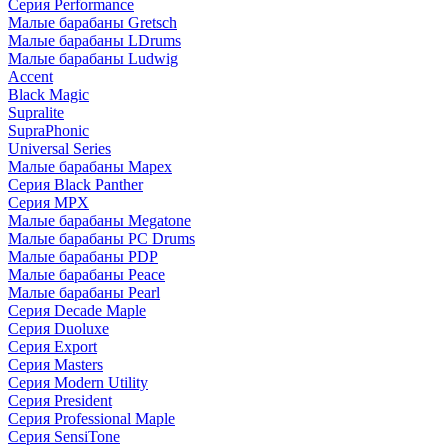
Серия Performance
Малые барабаны Gretsch
Малые барабаны LDrums
Малые барабаны Ludwig
Accent
Black Magic
Supralite
SupraPhonic
Universal Series
Малые барабаны Mapex
Серия Black Panther
Серия MPX
Малые барабаны Megatone
Малые барабаны PC Drums
Малые барабаны PDP
Малые барабаны Peace
Малые барабаны Pearl
Серия Decade Maple
Серия Duoluxe
Серия Export
Серия Masters
Серия Modern Utility
Серия President
Серия Professional Maple
Серия SensiTone