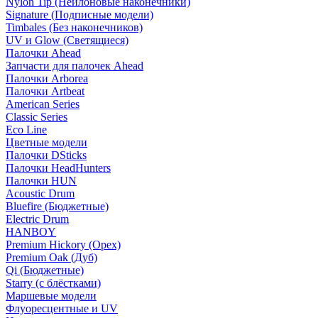
Nylon Tip (Нейлоновые наконечники)
Signature (Подписные модели)
Timbales (Без наконечников)
UV и Glow (Светящиеся)
Палочки Ahead
Запчасти для палочек Ahead
Палочки Arborea
Палочки Artbeat
American Series
Classic Series
Eco Line
Цветные модели
Палочки DSticks
Палочки HeadHunters
Палочки HUN
Acoustic Drum
Bluefire (Бюджетные)
Electric Drum
HANBOY
Premium Hickory (Орех)
Premium Oak (Дуб)
Qi (Бюджетные)
Starry (с блёстками)
Маршевые модели
Флуоресцентные и UV