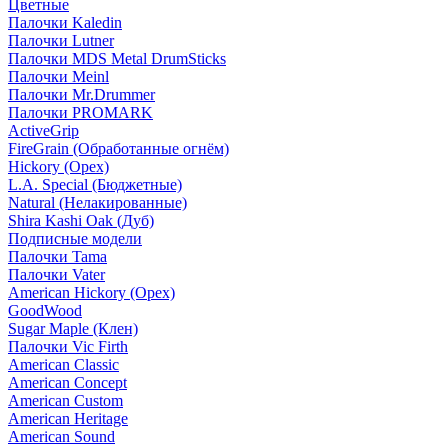
Цветные
Палочки Kaledin
Палочки Lutner
Палочки MDS Metal DrumSticks
Палочки Meinl
Палочки Mr.Drummer
Палочки PROMARK
ActiveGrip
FireGrain (Обработанные огнём)
Hickory (Орех)
L.A. Special (Бюджетные)
Natural (Нелакированные)
Shira Kashi Oak (Дуб)
Подписные модели
Палочки Tama
Палочки Vater
American Hickory (Орех)
GoodWood
Sugar Maple (Клен)
Палочки Vic Firth
American Classic
American Concept
American Custom
American Heritage
American Sound