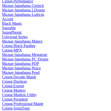
Серия Performance
Малые барабаны Gretsch
Малые барабаны LDrums
Малые барабаны Ludwig
Accent
Black Magic
Supralite
SupraPhonic
Universal Series
Малые барабаны Mapex
Серия Black Panther
Серия MPX
Малые барабаны Megatone
Малые барабаны PC Drums
Малые барабаны PDP
Малые барабаны Peace
Малые барабаны Pearl
Серия Decade Maple
Серия Duoluxe
Серия Export
Серия Masters
Серия Modern Utility
Серия President
Серия Professional Maple
Серия SensiTone