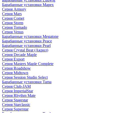
Барабанные установки Ludwig
Барабанные установки Mapex
Серия Armory
Серия Mars
Серия Comet
Серия Storm
Серия Tornado
Серия Venus
Барабанные установки Megatone
Барабанные установки Peace
Барабанные установки Pearl
Серия Crystal Beat (Акрил)
Серия Decade Maple
Серия Export
Серия Masters Maple Complete
Серия Roadshow
Серия Midtown
Серия Session Studio Select
Барабанные установки Tama
Серия Club-JAM
Серия ImperialStar
Серия Rhythm Mate
Серия Stagestar
Серия Starclassic
Серия Superstar