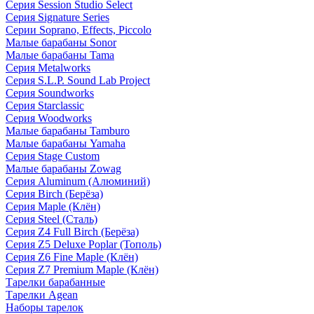
Серия Session Studio Select
Серия Signature Series
Серии Soprano, Effects, Piccolo
Малые барабаны Sonor
Малые барабаны Tama
Серия Metalworks
Серия S.L.P. Sound Lab Project
Серия Soundworks
Серия Starclassic
Серия Woodworks
Малые барабаны Tamburo
Малые барабаны Yamaha
Серия Stage Custom
Малые барабаны Zowag
Серия Aluminum (Алюминий)
Серия Birch (Берёза)
Серия Maple (Клён)
Серия Steel (Сталь)
Серия Z4 Full Birch (Берёза)
Серия Z5 Deluxe Poplar (Тополь)
Серия Z6 Fine Maple (Клён)
Серия Z7 Premium Maple (Клён)
Тарелки барабанные
Тарелки Agean
Наборы тарелок