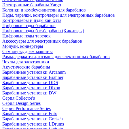
Электронные барабаны Yargo
Колонки и комбоусилители для барабанов
Пэды, тарелки, контроллеры для электронных барабанов
Контроллеры и пэды хай-хэта
Цифровые пэды барабанов
Цифровые пэды бас-барабана (Кик-пэды)
Цифровые пэды тарелок
Аксессуары для электронных барабанов
Модули, конвертеры
Сэмплеры, драм-машины
Рамы, держатели, клэмпы для электронных барабанов
Чехлы для электроники
Акустические барабаны
Барабанные установки Arcanum
Барабанные установки Brahner
Барабанные установки DDS
Барабанные установки Dixon
Барабанные установки DW
Серия Collector's
Серия Design Series
Серия Performance Series
Барабанные установки Foix
Барабанные установки Gretsch
Барабанные установки LDrums