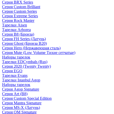
Серия BRX Series
Серия Custom Brilliant
Серия Custom Series
Серия Extreme Series
Серия Rock Master
Тарелки Aisen
Тарелки Arborea
Серия B8 (Бронза)
Серия FH Series (Латунь)
Серия Ghost (Бронза B20)
Серия Hero (Нержавеющая сталь)
Серия Mute (Low Volume Тихие сетчатые)
Наборы тарелок
Тарелки EDCymbals (Rus)
Серия 2020 (Twenty Twenty)
Серия EGO
Тарелки Evans
Тарелки Istanbul Agop
Наборы тарелок
Серия Agop Signature
Серия Art (B8)
Серия Custom Special Edition
Серия Mantra Signature
Серия MS-X (Латунь)
Серия OM Signature