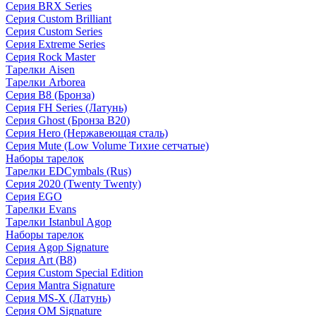
Серия BRX Series
Серия Custom Brilliant
Серия Custom Series
Серия Extreme Series
Серия Rock Master
Тарелки Aisen
Тарелки Arborea
Серия B8 (Бронза)
Серия FH Series (Латунь)
Серия Ghost (Бронза B20)
Серия Hero (Нержавеющая сталь)
Серия Mute (Low Volume Тихие сетчатые)
Наборы тарелок
Тарелки EDCymbals (Rus)
Серия 2020 (Twenty Twenty)
Серия EGO
Тарелки Evans
Тарелки Istanbul Agop
Наборы тарелок
Серия Agop Signature
Серия Art (B8)
Серия Custom Special Edition
Серия Mantra Signature
Серия MS-X (Латунь)
Серия OM Signature