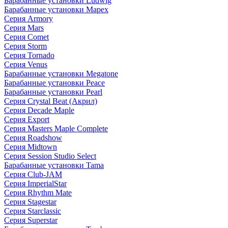
Барабанные установки Ludwig
Барабанные установки Mapex
Серия Armory
Серия Mars
Серия Comet
Серия Storm
Серия Tornado
Серия Venus
Барабанные установки Megatone
Барабанные установки Peace
Барабанные установки Pearl
Серия Crystal Beat (Акрил)
Серия Decade Maple
Серия Export
Серия Masters Maple Complete
Серия Roadshow
Серия Midtown
Серия Session Studio Select
Барабанные установки Tama
Серия Club-JAM
Серия ImperialStar
Серия Rhythm Mate
Серия Stagestar
Серия Starclassic
Серия Superstar