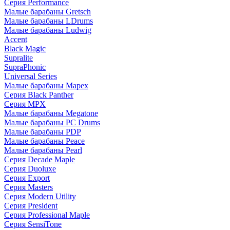
Серия Performance
Малые барабаны Gretsch
Малые барабаны LDrums
Малые барабаны Ludwig
Accent
Black Magic
Supralite
SupraPhonic
Universal Series
Малые барабаны Mapex
Серия Black Panther
Серия MPX
Малые барабаны Megatone
Малые барабаны PC Drums
Малые барабаны PDP
Малые барабаны Peace
Малые барабаны Pearl
Серия Decade Maple
Серия Duoluxe
Серия Export
Серия Masters
Серия Modern Utility
Серия President
Серия Professional Maple
Серия SensiTone