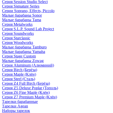
Серия Session Studio Select
Серия Signature Series
Серии Soprano, Effects, Piccolo
Малые барабаны Sonor
Малые барабаны Tama
Серия Metalworks
Серия S.L.P. Sound Lab Project
Серия Soundworks
Серия Starclassic
Серия Woodworks
Малые барабаны Tamburo
Малые барабаны Yamaha
Серия Stage Custom
Малые барабаны Zowag
Серия Aluminum (Алюминий)
Серия Birch (Берёза)
Серия Maple (Клён)
Серия Steel (Сталь)
Серия Z4 Full Birch (Берёза)
Серия Z5 Deluxe Poplar (Тополь)
Серия Z6 Fine Maple (Клён)
Серия Z7 Premium Maple (Клён)
Тарелки барабанные
Тарелки Agean
Наборы тарелок