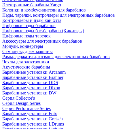
Электронные барабаны Yargo
Колонки и комбоусилители для барабанов
Пэды, тарелки, контроллеры для электронных барабанов
Контроллеры и пэды хай-хэта
Цифровые пэды барабанов
Цифровые пэды бас-барабана (Кик-пэды)
Цифровые пэды тарелок
Аксессуары для электронных барабанов
Модули, конвертеры
Сэмплеры, драм-машины
Рамы, держатели, клэмпы для электронных барабанов
Чехлы для электроники
Акустические барабаны
Барабанные установки Arcanum
Барабанные установки Brahner
Барабанные установки DDS
Барабанные установки Dixon
Барабанные установки DW
Серия Collector's
Серия Design Series
Серия Performance Series
Барабанные установки Foix
Барабанные установки Gretsch
Барабанные установки LDrums