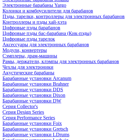
Электронные барабаны Yargo
Колонки и комбоусилители для барабанов
Пэды, тарелки, контроллеры для электронных барабанов
Контроллеры и пэды хай-хэта
Цифровые пэды барабанов
Цифровые пэды бас-барабана (Кик-пэды)
Цифровые пэды тарелок
Аксессуары для электронных барабанов
Модули, конвертеры
Сэмплеры, драм-машины
Рамы, держатели, клэмпы для электронных барабанов
Чехлы для электроники
Акустические барабаны
Барабанные установки Arcanum
Барабанные установки Brahner
Барабанные установки DDS
Барабанные установки Dixon
Барабанные установки DW
Серия Collector's
Серия Design Series
Серия Performance Series
Барабанные установки Foix
Барабанные установки Gretsch
Барабанные установки LDrums