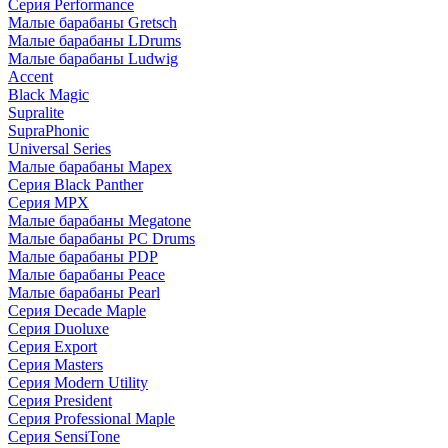
Серия Performance
Малые барабаны Gretsch
Малые барабаны LDrums
Малые барабаны Ludwig
Accent
Black Magic
Supralite
SupraPhonic
Universal Series
Малые барабаны Mapex
Серия Black Panther
Серия MPX
Малые барабаны Megatone
Малые барабаны PC Drums
Малые барабаны PDP
Малые барабаны Peace
Малые барабаны Pearl
Серия Decade Maple
Серия Duoluxe
Серия Export
Серия Masters
Серия Modern Utility
Серия President
Серия Professional Maple
Серия SensiTone