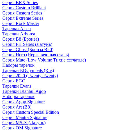
Серия BRX Series
Серия Custom Brilliant
Серия Custom Series
Серия Extreme Series
Серия Rock Master
Тарелки Aisen
Тарелки Arborea
Серия B8 (Бронза)
Серия FH Series (Латунь)
Серия Ghost (Бронза B20)
Серия Hero (Нержавеющая сталь)
Серия Mute (Low Volume Тихие сетчатые)
Наборы тарелок
Тарелки EDCymbals (Rus)
Серия 2020 (Twenty Twenty)
Серия EGO
Тарелки Evans
Тарелки Istanbul Agop
Наборы тарелок
Серия Agop Signature
Серия Art (B8)
Серия Custom Special Edition
Серия Mantra Signature
Серия MS-X (Латунь)
Серия OM Signature