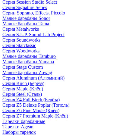
Серия Session Studio Select
Серия Signature Series
Серии Soprano, Effects, Piccolo
Малые барабаны Sonor
Малые барабаны Tama
Серия Metalworks
Серия S.L.P. Sound Lab Project
Серия Soundworks
Серия Starclassic
Серия Woodworks
Малые барабаны Tamburo
Малые барабаны Yamaha
Серия Stage Custom
Малые барабаны Zowag
Серия Aluminum (Алюминий)
Серия Birch (Берёза)
Серия Maple (Клён)
Серия Steel (Сталь)
Серия Z4 Full Birch (Берёза)
Серия Z5 Deluxe Poplar (Тополь)
Серия Z6 Fine Maple (Клён)
Серия Z7 Premium Maple (Клён)
Тарелки барабанные
Тарелки Agean
Наборы тарелок