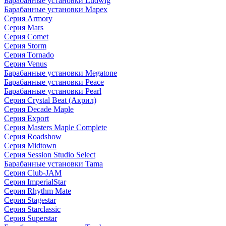
Барабанные установки Ludwig
Барабанные установки Mapex
Серия Armory
Серия Mars
Серия Comet
Серия Storm
Серия Tornado
Серия Venus
Барабанные установки Megatone
Барабанные установки Peace
Барабанные установки Pearl
Серия Crystal Beat (Акрил)
Серия Decade Maple
Серия Export
Серия Masters Maple Complete
Серия Roadshow
Серия Midtown
Серия Session Studio Select
Барабанные установки Tama
Серия Club-JAM
Серия ImperialStar
Серия Rhythm Mate
Серия Stagestar
Серия Starclassic
Серия Superstar