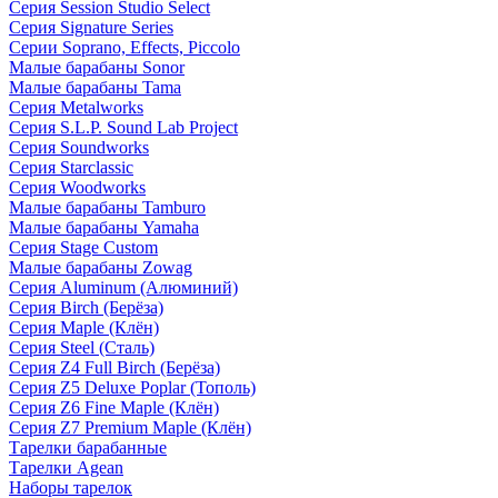
Серия Session Studio Select
Серия Signature Series
Серии Soprano, Effects, Piccolo
Малые барабаны Sonor
Малые барабаны Tama
Серия Metalworks
Серия S.L.P. Sound Lab Project
Серия Soundworks
Серия Starclassic
Серия Woodworks
Малые барабаны Tamburo
Малые барабаны Yamaha
Серия Stage Custom
Малые барабаны Zowag
Серия Aluminum (Алюминий)
Серия Birch (Берёза)
Серия Maple (Клён)
Серия Steel (Сталь)
Серия Z4 Full Birch (Берёза)
Серия Z5 Deluxe Poplar (Тополь)
Серия Z6 Fine Maple (Клён)
Серия Z7 Premium Maple (Клён)
Тарелки барабанные
Тарелки Agean
Наборы тарелок