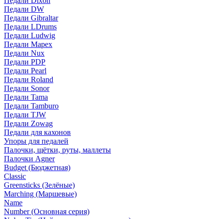
Педали Dixon
Педали DW
Педали Gibraltar
Педали LDrums
Педали Ludwig
Педали Mapex
Педали Nux
Педали PDP
Педали Pearl
Педали Roland
Педали Sonor
Педали Tama
Педали Tamburo
Педали TJW
Педали Zowag
Педали для кахонов
Упоры для педалей
Палочки, щётки, руты, маллеты
Палочки Agner
Budget (Бюджетная)
Classic
Greensticks (Зелёные)
Marching (Маршевые)
Name
Number (Основная серия)