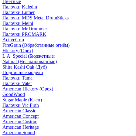
Цветные
Палочки Kaledin
Палочки Lutner
Палочки MDS Metal DrumSticks
Палочки Meinl
Палочки Mr.Drummer
Палочки PROMARK
ActiveGrip
FireGrain (Обработанные огнём)
Hickory (Орех)
L.A. Special (Бюджетные)
Natural (Нелакированные)
Shira Kashi Oak (Дуб)
Подписные модели
Палочки Tama
Палочки Vater
American Hickory (Орех)
GoodWood
Sugar Maple (Клен)
Палочки Vic Firth
American Classic
American Concept
American Custom
American Heritage
American Sound