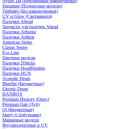
Nylon Tip (Нейлоновые наконечники)
Signature (Подписные модели)
Timbales (Без наконечников)
UV и Glow (Светящиеся)
Палочки Ahead
Запчасти для палочек Ahead
Палочки Arborea
Палочки Artbeat
American Series
Classic Series
Eco Line
Цветные модели
Палочки DSticks
Палочки HeadHunters
Палочки HUN
Acoustic Drum
Bluefire (Бюджетные)
Electric Drum
HANBOY
Premium Hickory (Орех)
Premium Oak (Дуб)
Qi (Бюджетные)
Starry (с блёстками)
Маршевые модели
Флуоресцентные и UV