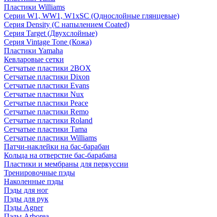
Пластики Williams
Серии W1, WW1, W1xSC (Однослойные глянцевые)
Серия Density (C напылением Coated)
Серия Target (Двухслойные)
Серия Vintage Tone (Кожа)
Пластики Yamaha
Кевларовые сетки
Сетчатые пластики 2BOX
Сетчатые пластики Dixon
Сетчатые пластики Evans
Сетчатые пластики Nux
Сетчатые пластики Peace
Сетчатые пластики Remo
Сетчатые пластики Roland
Сетчатые пластики Tama
Сетчатые пластики Williams
Патчи-наклейки на бас-барабан
Кольца на отверстие бас-барабана
Пластики и мембраны для перкуссии
Тренировочные пэды
Наколенные пэды
Пэды для ног
Пэды для рук
Пэды Agner
Пэды Arborea