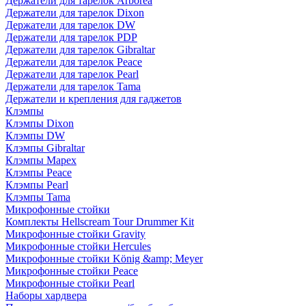
Держатели для тарелок Arborea
Держатели для тарелок Dixon
Держатели для тарелок DW
Держатели для тарелок PDP
Держатели для тарелок Gibraltar
Держатели для тарелок Peace
Держатели для тарелок Pearl
Держатели для тарелок Tama
Держатели и крепления для гаджетов
Клэмпы
Клэмпы Dixon
Клэмпы DW
Клэмпы Gibraltar
Клэмпы Mapex
Клэмпы Peace
Клэмпы Pearl
Клэмпы Tama
Микрофонные стойки
Комплекты Hellscream Tour Drummer Kit
Микрофонные стойки Gravity
Микрофонные стойки Hercules
Микрофонные стойки König &amp; Meyer
Микрофонные стойки Peace
Микрофонные стойки Pearl
Наборы хардвера