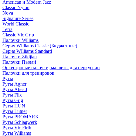
American и Modern Jazz
Classic Nylon
Nova
Signature Series
World Classic
Terra
Classic Vic Grip
Палочки Williams
Серия WIlliams Classic (Бюджетные)
Серия WIlliams Standard
Палочки Zildjian
Палочки Пылай
Оркестровые палочки, маллеты для перкуссии
Палочки для тренировок
Руты
Руты Agner
Руты Ahead
Руты Flix
Руты Grig
Руты HUN
Руты Lutner
Руты PROMARK
Руты Schlagwerk
Руты Vic Firth
Руты Williams