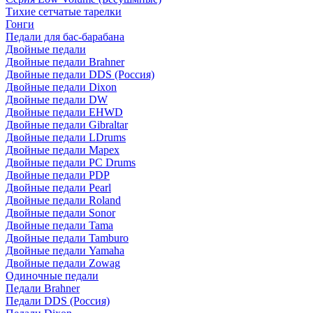
Тихие сетчатые тарелки
Гонги
Педали для бас-барабана
Двойные педали
Двойные педали Brahner
Двойные педали DDS (Россия)
Двойные педали Dixon
Двойные педали DW
Двойные педали EHWD
Двойные педали Gibraltar
Двойные педали LDrums
Двойные педали Mapex
Двойные педали PC Drums
Двойные педали PDP
Двойные педали Pearl
Двойные педали Roland
Двойные педали Sonor
Двойные педали Tama
Двойные педали Tamburo
Двойные педали Yamaha
Двойные педали Zowag
Одиночные педали
Педали Brahner
Педали DDS (Россия)