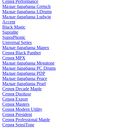
Серия Performance
Малые барабаны Gretsch
Малые барабаны LDrums
Малые барабаны Ludwig
Accent
Black Magic
Supralite
SupraPhonic
Universal Series
Малые барабаны Mapex
Серия Black Panther
Серия MPX
Малые барабаны Megatone
Малые барабаны PC Drums
Малые барабаны PDP
Малые барабаны Peace
Малые барабаны Pearl
Серия Decade Maple
Серия Duoluxe
Серия Export
Серия Masters
Серия Modern Utility
Серия President
Серия Professional Maple
Серия SensiTone