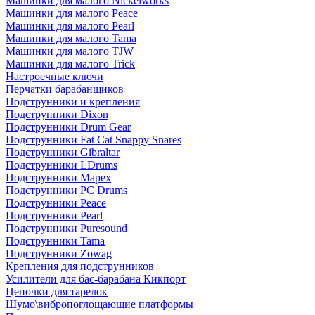
Машинки для малого Nickelworks
Машинки для малого Peace
Машинки для малого Pearl
Машинки для малого Tama
Машинки для малого TJW
Машинки для малого Trick
Настроечные ключи
Перчатки барабанщиков
Подструнники и крепления
Подструнники Dixon
Подструнники Drum Gear
Подструнники Fat Cat Snappy Snares
Подструнники Gibraltar
Подструнники LDrums
Подструнники Mapex
Подструнники PC Drums
Подструнники Peace
Подструнники Pearl
Подструнники Puresound
Подструнники Tama
Подструнники Zowag
Крепления для подструнников
Усилители для бас-барабана Кикпорт
Цепочки для тарелок
Шумо\вибропоглощающие платформы