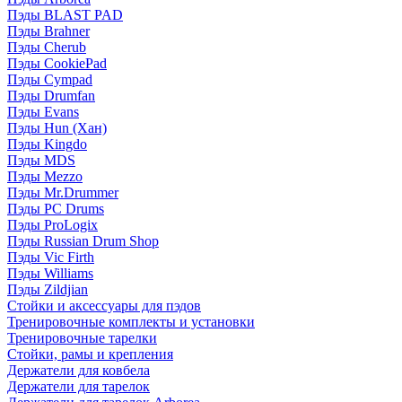
Пэды BLAST PAD
Пэды Brahner
Пэды Cherub
Пэды CookiePad
Пэды Cympad
Пэды Drumfan
Пэды Evans
Пэды Hun (Хан)
Пэды Kingdo
Пэды MDS
Пэды Mezzo
Пэды Mr.Drummer
Пэды PC Drums
Пэды ProLogix
Пэды Russian Drum Shop
Пэды Vic Firth
Пэды Williams
Пэды Zildjian
Стойки и аксессуары для пэдов
Тренировочные комплекты и установки
Тренировочные тарелки
Стойки, рамы и крепления
Держатели для ковбела
Держатели для тарелок