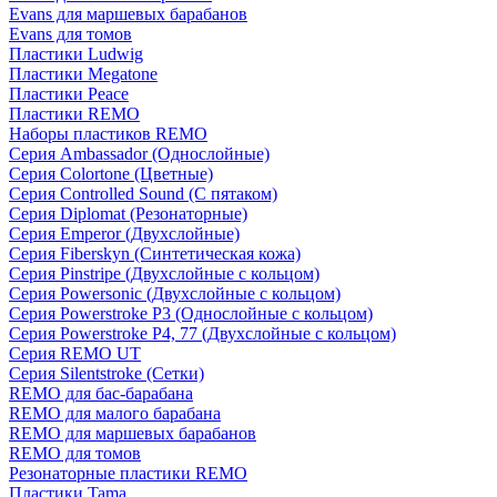
Evans для маршевых барабанов
Evans для томов
Пластики Ludwig
Пластики Megatone
Пластики Peace
Пластики REMO
Наборы пластиков REMO
Серия Ambassador (Однослойные)
Серия Colortone (Цветные)
Серия Controlled Sound (С пятаком)
Серия Diplomat (Резонаторные)
Серия Emperor (Двухслойные)
Серия Fiberskyn (Синтетическая кожа)
Серия Pinstripe (Двухслойные с кольцом)
Серия Powersonic (Двухслойные с кольцом)
Серия Powerstroke P3 (Однослойные с кольцом)
Серия Powerstroke P4, 77 (Двухслойные с кольцом)
Серия REMO UT
Серия Silentstroke (Сетки)
REMO для бас-барабана
REMO для малого барабана
REMO для маршевых барабанов
REMO для томов
Резонаторные пластики REMO
Пластики Tama