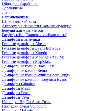
Обода для барабанов
Деревянные
Литые
Штампованные
Штоки для хай-хэта
Аксессуары, запчасти и комплектующие
Беруши для музыкантов
Гаффер тейп (Тканевая клейкая лента)
Демпферы и заглушки
Гелевые демпферы Ahead
Гелевые демпферы Evans EQ Pods
Гелевые демпферы Kingdo
Гелевые демпферы Moongel (RTOM)
Гелевые демпферы SlapKlatz
Демпферные кольца Blast Plast
Демпферные кольца Remo
Демпферные кольца Williams Zero Rings
Демпферные кольца и подушки Evans
Демпферы Gibraltar
Демпферы Meinl
Демпферы Peace
Демпферы Vater
Накладки Big Fat Snare Drum
Накладки Evans SoundOff
Накладки Majestic