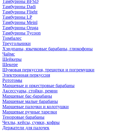
Тамбурины BFSD
Тамбурины Dadi
Тамбурины Flight
Тамбурины LP
Тамбурины Meinl
Тамбурины Oruga
Тамбурины Tycoon
Тимбалес
Треугольники
Хэндпаны, язычковые барабаны, глюкофоны
Чаймс
Шейкеры
Шекере
Шумовая перкуссия, трещотки и погремушки
Электронная перкуссия
Рототомы
Маршевые и оркестровые барабаны
Аксессуары, стойки, ремни
Маршевые бас-барабаны
Маршевые малые барабаны
Маршевые палочки и колотушки
Маршевые ручные тарелки
Теноровые барабаны
Чехлы, кейсы, сумки, кофры
Держатели для палочек