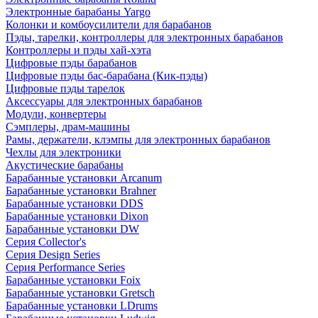
Электронные барабаны Yargo
Колонки и комбоусилители для барабанов
Пэды, тарелки, контроллеры для электронных барабанов
Контроллеры и пэды хай-хэта
Цифровые пэды барабанов
Цифровые пэды бас-барабана (Кик-пэды)
Цифровые пэды тарелок
Аксессуары для электронных барабанов
Модули, конвертеры
Сэмплеры, драм-машины
Рамы, держатели, клэмпы для электронных барабанов
Чехлы для электроники
Акустические барабаны
Барабанные установки Arcanum
Барабанные установки Brahner
Барабанные установки DDS
Барабанные установки Dixon
Барабанные установки DW
Серия Collector's
Серия Design Series
Серия Performance Series
Барабанные установки Foix
Барабанные установки Gretsch
Барабанные установки LDrums