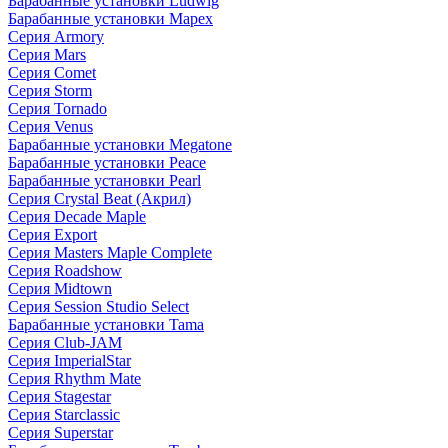
Барабанные установки Ludwig
Барабанные установки Mapex
Серия Armory
Серия Mars
Серия Comet
Серия Storm
Серия Tornado
Серия Venus
Барабанные установки Megatone
Барабанные установки Peace
Барабанные установки Pearl
Серия Crystal Beat (Акрил)
Серия Decade Maple
Серия Export
Серия Masters Maple Complete
Серия Roadshow
Серия Midtown
Серия Session Studio Select
Барабанные установки Tama
Серия Club-JAM
Серия ImperialStar
Серия Rhythm Mate
Серия Stagestar
Серия Starclassic
Серия Superstar