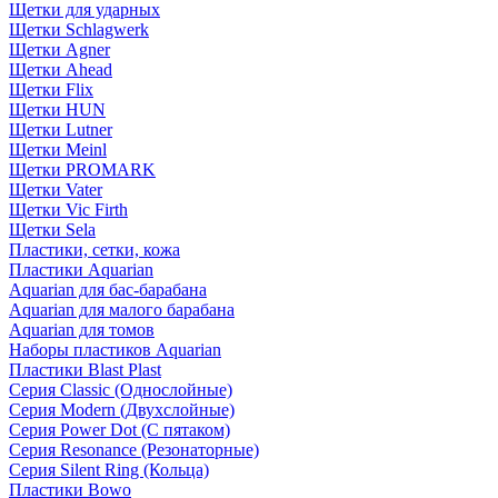
Щетки для ударных
Щетки Schlagwerk
Щетки Agner
Щетки Ahead
Щетки Flix
Щетки HUN
Щетки Lutner
Щетки Meinl
Щетки PROMARK
Щетки Vater
Щетки Vic Firth
Щетки Sela
Пластики, сетки, кожа
Пластики Aquarian
Aquarian для бас-барабана
Aquarian для малого барабана
Aquarian для томов
Наборы пластиков Aquarian
Пластики Blast Plast
Серия Classic (Однослойные)
Серия Modern (Двухслойные)
Серия Power Dot (С пятаком)
Серия Resonance (Резонаторные)
Серия Silent Ring (Кольца)
Пластики Bowo