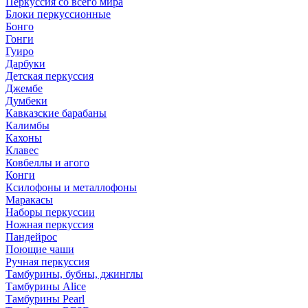
Перкуссия со всего мира
Блоки перкуссионные
Бонго
Гонги
Гуиро
Дарбуки
Детская перкуссия
Джембе
Думбеки
Кавказские барабаны
Калимбы
Кахоны
Клавес
Ковбеллы и агого
Конги
Ксилофоны и металлофоны
Маракасы
Наборы перкуссии
Ножная перкуссия
Пандейрос
Поющие чаши
Ручная перкуссия
Тамбурины, бубны, джинглы
Тамбурины Alice
Тамбурины Pearl