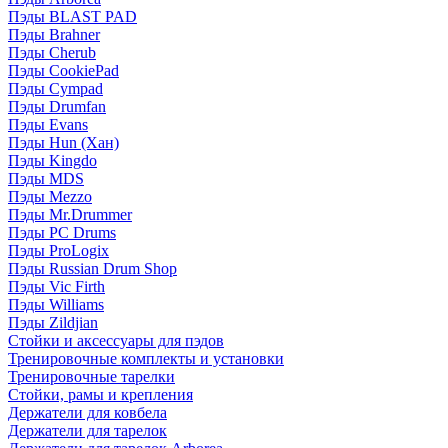
Пэды BLAST PAD
Пэды Brahner
Пэды Cherub
Пэды CookiePad
Пэды Cympad
Пэды Drumfan
Пэды Evans
Пэды Hun (Хан)
Пэды Kingdo
Пэды MDS
Пэды Mezzo
Пэды Mr.Drummer
Пэды PC Drums
Пэды ProLogix
Пэды Russian Drum Shop
Пэды Vic Firth
Пэды Williams
Пэды Zildjian
Стойки и аксессуары для пэдов
Тренировочные комплекты и установки
Тренировочные тарелки
Стойки, рамы и крепления
Держатели для ковбела
Держатели для тарелок