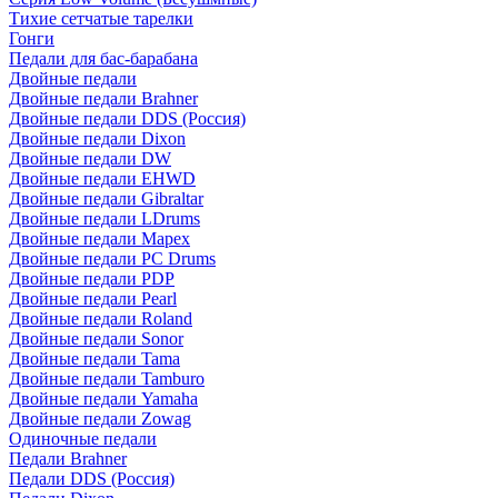
Тихие сетчатые тарелки
Гонги
Педали для бас-барабана
Двойные педали
Двойные педали Brahner
Двойные педали DDS (Россия)
Двойные педали Dixon
Двойные педали DW
Двойные педали EHWD
Двойные педали Gibraltar
Двойные педали LDrums
Двойные педали Mapex
Двойные педали PC Drums
Двойные педали PDP
Двойные педали Pearl
Двойные педали Roland
Двойные педали Sonor
Двойные педали Tama
Двойные педали Tamburo
Двойные педали Yamaha
Двойные педали Zowag
Одиночные педали
Педали Brahner
Педали DDS (Россия)