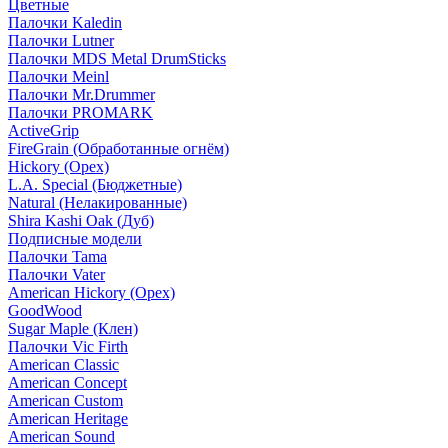
Цветные
Палочки Kaledin
Палочки Lutner
Палочки MDS Metal DrumSticks
Палочки Meinl
Палочки Mr.Drummer
Палочки PROMARK
ActiveGrip
FireGrain (Обработанные огнём)
Hickory (Орех)
L.A. Special (Бюджетные)
Natural (Нелакированные)
Shira Kashi Oak (Дуб)
Подписные модели
Палочки Tama
Палочки Vater
American Hickory (Орех)
GoodWood
Sugar Maple (Клен)
Палочки Vic Firth
American Classic
American Concept
American Custom
American Heritage
American Sound