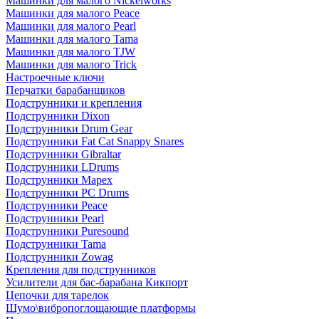
Машинки для малого Nickelworks
Машинки для малого Peace
Машинки для малого Pearl
Машинки для малого Tama
Машинки для малого TJW
Машинки для малого Trick
Настроечные ключи
Перчатки барабанщиков
Подструнники и крепления
Подструнники Dixon
Подструнники Drum Gear
Подструнники Fat Cat Snappy Snares
Подструнники Gibraltar
Подструнники LDrums
Подструнники Mapex
Подструнники PC Drums
Подструнники Peace
Подструнники Pearl
Подструнники Puresound
Подструнники Tama
Подструнники Zowag
Крепления для подструнников
Усилители для бас-барабана Кикпорт
Цепочки для тарелок
Шумо\вибропоглощающие платформы