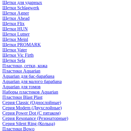
Щетки для ударных
Щетки Schlagwerk
Щетки Agner
Щетки Ahead
Щетки Flix
Щетки HUN
Щетки Lutner
Щетки Meinl
Щетки PROMARK
Щетки Vater
Щетки Vic Firth
Щетки Sela
Пластики, сетки, кожа
Пластики Aquarian
Aquarian для бас-барабана
Aquarian для малого барабана
Aquarian для томов
Наборы пластиков Aquarian
Пластики Blast Plast
Серия Classic (Однослойные)
Серия Modern (Двухслойные)
Серия Power Dot (С пятаком)
Серия Resonance (Резонаторные)
Серия Silent Ring (Кольца)
Пластики Bowo