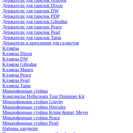
Держатели для тарелок Arborea
Держатели для тарелок Dixon
Держатели для тарелок DW
Держатели для тарелок PDP
Держатели для тарелок Gibraltar
Держатели для тарелок Peace
Держатели для тарелок Pearl
Держатели для тарелок Tama
Держатели и крепления для гаджетов
Клэмпы
Клэмпы Dixon
Клэмпы DW
Клэмпы Gibraltar
Клэмпы Mapex
Клэмпы Peace
Клэмпы Pearl
Клэмпы Tama
Микрофонные стойки
Комплекты Hellscream Tour Drummer Kit
Микрофонные стойки Gravity
Микрофонные стойки Hercules
Микрофонные стойки König &amp; Meyer
Микрофонные стойки Peace
Микрофонные стойки Pearl
Наборы хардвера