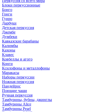
Перкуссия со всего мира
Блоки перкуссионные
Бонго
Гонги
Гуиро
Дарбуки
Детская перкуссия
Джембе
Думбеки
Кавказские барабаны
Калимбы
Кахоны
Клавес
Ковбеллы и агого
Конги
Ксилофоны и металлофоны
Маракасы
Наборы перкуссии
Ножная перкуссия
Пандейрос
Поющие чаши
Ручная перкуссия
Тамбурины, бубны, джинглы
Тамбурины Alice
Тамбурины Pearl