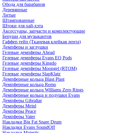
Обода для барабанов
Деревянные
Литые
Штампованные
Штоки для хай-хэта
Аксессуары, запчасти и комплектующие
Беруши для музыкантов
Гаффер тейп (Тканевая клейкая лента)
Демпферы и заглушки
Гелевые демпферы Ahead
Гелевые демпферы Evans EQ Pods
Гелевые демпферы Kingdo
Гелевые демпферы Moongel (RTOM)
Гелевые демпферы SlapKlatz
Демпферные кольца Blast Plast
Демпферные кольца Remo
Демпферные кольца Williams Zero Rings
Демпферные кольца и подушки Evans
Демпферы Gibraltar
Демпферы Meinl
Демпферы Peace
Демпферы Vater
Накладки Big Fat Snare Drum
Накладки Evans SoundOff
Накладки Majestic