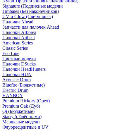
Nylon Tip (Нейлоновые наконечники)
Signature (Подписные модели)
Timbales (Без наконечников)
UV и Glow (Светящиеся)
Палочки Ahead
Запчасти для палочек Ahead
Палочки Arborea
Палочки Artbeat
American Series
Classic Series
Eco Line
Цветные модели
Палочки DSticks
Палочки HeadHunters
Палочки HUN
Acoustic Drum
Bluefire (Бюджетные)
Electric Drum
HANBOY
Premium Hickory (Орех)
Premium Oak (Дуб)
Qi (Бюджетные)
Starry (с блёстками)
Маршевые модели
Флуоресцентные и UV