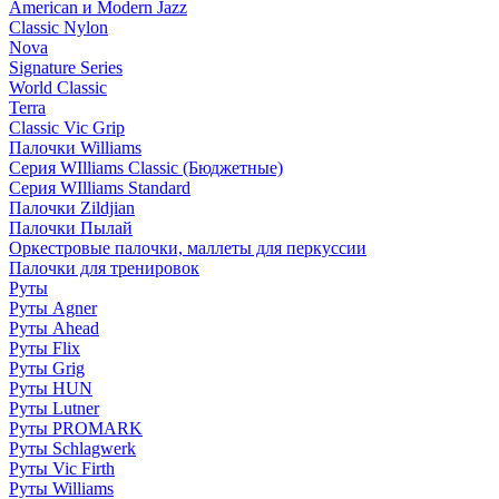
American и Modern Jazz
Classic Nylon
Nova
Signature Series
World Classic
Terra
Classic Vic Grip
Палочки Williams
Серия WIlliams Classic (Бюджетные)
Серия WIlliams Standard
Палочки Zildjian
Палочки Пылай
Оркестровые палочки, маллеты для перкуссии
Палочки для тренировок
Руты
Руты Agner
Руты Ahead
Руты Flix
Руты Grig
Руты HUN
Руты Lutner
Руты PROMARK
Руты Schlagwerk
Руты Vic Firth
Руты Williams