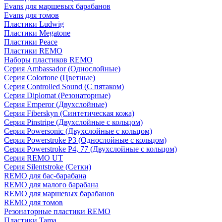
Evans для маршевых барабанов
Evans для томов
Пластики Ludwig
Пластики Megatone
Пластики Peace
Пластики REMO
Наборы пластиков REMO
Серия Ambassador (Однослойные)
Серия Colortone (Цветные)
Серия Controlled Sound (С пятаком)
Серия Diplomat (Резонаторные)
Серия Emperor (Двухслойные)
Серия Fiberskyn (Синтетическая кожа)
Серия Pinstripe (Двухслойные с кольцом)
Серия Powersonic (Двухслойные с кольцом)
Серия Powerstroke P3 (Однослойные с кольцом)
Серия Powerstroke P4, 77 (Двухслойные с кольцом)
Серия REMO UT
Серия Silentstroke (Сетки)
REMO для бас-барабана
REMO для малого барабана
REMO для маршевых барабанов
REMO для томов
Резонаторные пластики REMO
Пластики Tama