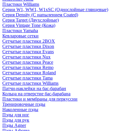
Пластики Williams
Серии W1, WW1, W1xSC (Однослойные глянцевые)
Серия Density (C напылением Coated)
Серия Target (Двухслойные)
Серия Vintage Tone (Кожа)
Пластики Yamaha
Кевларовые сетки
Сетчатые пластики 2BOX
Сетчатые пластики Dixon
Сетчатые пластики Evans
Сетчатые пластики Nux
Сетчатые пластики Peace
Сетчатые пластики Remo
Сетчатые пластики Roland
Сетчатые пластики Tama
Сетчатые пластики Williams
Патчи-наклейки на бас-барабан
Кольца на отверстие бас-барабана
Пластики и мембраны для перкуссии
Тренировочные пэды
Наколенные пэды
Пэды для ног
Пэды для рук
Пэды Agner
Пэды Arborea