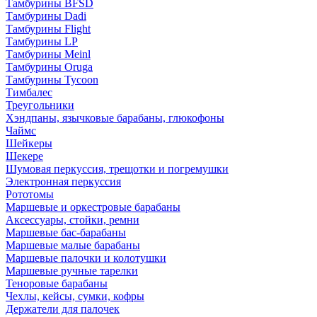
Тамбурины BFSD
Тамбурины Dadi
Тамбурины Flight
Тамбурины LP
Тамбурины Meinl
Тамбурины Oruga
Тамбурины Tycoon
Тимбалес
Треугольники
Хэндпаны, язычковые барабаны, глюкофоны
Чаймс
Шейкеры
Шекере
Шумовая перкуссия, трещотки и погремушки
Электронная перкуссия
Рототомы
Маршевые и оркестровые барабаны
Аксессуары, стойки, ремни
Маршевые бас-барабаны
Маршевые малые барабаны
Маршевые палочки и колотушки
Маршевые ручные тарелки
Теноровые барабаны
Чехлы, кейсы, сумки, кофры
Держатели для палочек