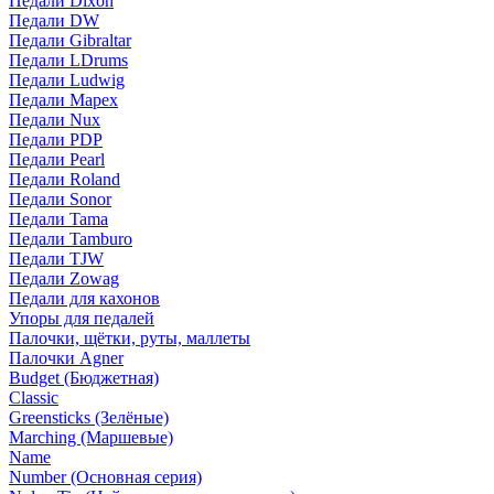
Педали Dixon
Педали DW
Педали Gibraltar
Педали LDrums
Педали Ludwig
Педали Mapex
Педали Nux
Педали PDP
Педали Pearl
Педали Roland
Педали Sonor
Педали Tama
Педали Tamburo
Педали TJW
Педали Zowag
Педали для кахонов
Упоры для педалей
Палочки, щётки, руты, маллеты
Палочки Agner
Budget (Бюджетная)
Classic
Greensticks (Зелёные)
Marching (Маршевые)
Name
Number (Основная серия)