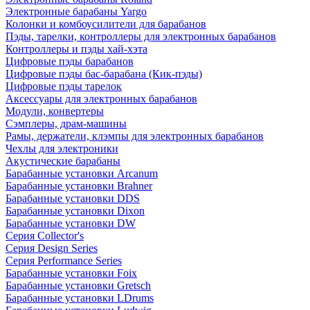
Электронные барабаны Yargo
Колонки и комбоусилители для барабанов
Пэды, тарелки, контроллеры для электронных барабанов
Контроллеры и пэды хай-хэта
Цифровые пэды барабанов
Цифровые пэды бас-барабана (Кик-пэды)
Цифровые пэды тарелок
Аксессуары для электронных барабанов
Модули, конвертеры
Сэмплеры, драм-машины
Рамы, держатели, клэмпы для электронных барабанов
Чехлы для электроники
Акустические барабаны
Барабанные установки Arcanum
Барабанные установки Brahner
Барабанные установки DDS
Барабанные установки Dixon
Барабанные установки DW
Серия Collector's
Серия Design Series
Серия Performance Series
Барабанные установки Foix
Барабанные установки Gretsch
Барабанные установки LDrums