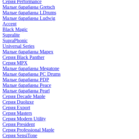
Серия Performance
Малые барабаны Gretsch
Малые барабаны LDrums
Малые барабаны Ludwig
Accent
Black Magic
Supralite
SupraPhonic
Universal Series
Малые барабаны Mapex
Серия Black Panther
Серия MPX
Малые барабаны Megatone
Малые барабаны PC Drums
Малые барабаны PDP
Малые барабаны Peace
Малые барабаны Pearl
Серия Decade Maple
Серия Duoluxe
Серия Export
Серия Masters
Серия Modern Utility
Серия President
Серия Professional Maple
Серия SensiTone