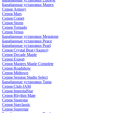
Барабанные установки Ludwig
Барабанные установки Mapex
Серия Armory
Серия Mars
Серия Comet
Серия Storm
Серия Tornado
Серия Venus
Барабанные установки Megatone
Барабанные установки Peace
Барабанные установки Pearl
Серия Crystal Beat (Акрил)
Серия Decade Maple
Серия Export
Серия Masters Maple Complete
Серия Roadshow
Серия Midtown
Серия Session Studio Select
Барабанные установки Tama
Серия Club-JAM
Серия ImperialStar
Серия Rhythm Mate
Серия Stagestar
Серия Starclassic
Серия Superstar