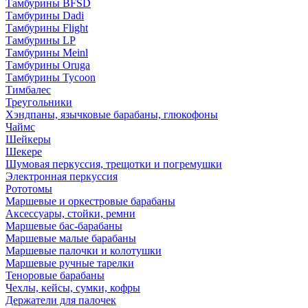
Тамбурины BFSD
Тамбурины Dadi
Тамбурины Flight
Тамбурины LP
Тамбурины Meinl
Тамбурины Oruga
Тамбурины Tycoon
Тимбалес
Треугольники
Хэндпаны, язычковые барабаны, глюкофоны
Чаймс
Шейкеры
Шекере
Шумовая перкуссия, трещотки и погремушки
Электронная перкуссия
Рототомы
Маршевые и оркестровые барабаны
Аксессуары, стойки, ремни
Маршевые бас-барабаны
Маршевые малые барабаны
Маршевые палочки и колотушки
Маршевые ручные тарелки
Теноровые барабаны
Чехлы, кейсы, сумки, кофры
Держатели для палочек