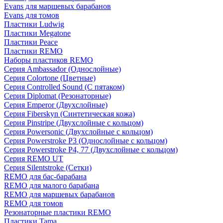
Evans для маршевых барабанов
Evans для томов
Пластики Ludwig
Пластики Megatone
Пластики Peace
Пластики REMO
Наборы пластиков REMO
Серия Ambassador (Однослойные)
Серия Colortone (Цветные)
Серия Controlled Sound (С пятаком)
Серия Diplomat (Резонаторные)
Серия Emperor (Двухслойные)
Серия Fiberskyn (Синтетическая кожа)
Серия Pinstripe (Двухслойные с кольцом)
Серия Powersonic (Двухслойные с кольцом)
Серия Powerstroke P3 (Однослойные с кольцом)
Серия Powerstroke P4, 77 (Двухслойные с кольцом)
Серия REMO UT
Серия Silentstroke (Сетки)
REMO для бас-барабана
REMO для малого барабана
REMO для маршевых барабанов
REMO для томов
Резонаторные пластики REMO
Пластики Tama