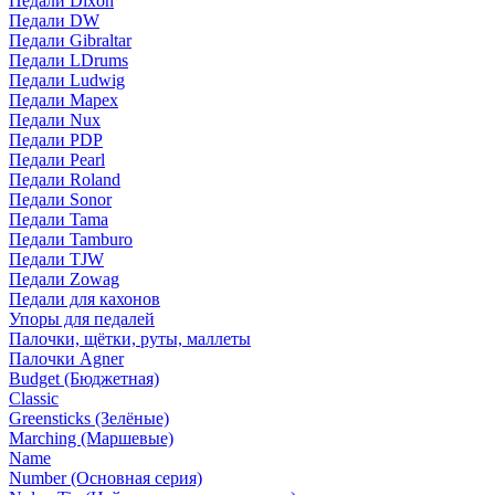
Педали Dixon
Педали DW
Педали Gibraltar
Педали LDrums
Педали Ludwig
Педали Mapex
Педали Nux
Педали PDP
Педали Pearl
Педали Roland
Педали Sonor
Педали Tama
Педали Tamburo
Педали TJW
Педали Zowag
Педали для кахонов
Упоры для педалей
Палочки, щётки, руты, маллеты
Палочки Agner
Budget (Бюджетная)
Classic
Greensticks (Зелёные)
Marching (Маршевые)
Name
Number (Основная серия)