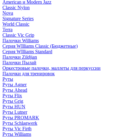
American и Modern Jazz
Classic Nylon
Nova
Signature Series
World Classic
Terra
Classic Vic Grip
Палочки Williams
Серия WIlliams Classic (Бюджетные)
Серия WIlliams Standard
Палочки Zildjian
Палочки Пылай
Оркестровые палочки, маллеты для перкуссии
Палочки для тренировок
Руты
Руты Agner
Руты Ahead
Руты Flix
Руты Grig
Руты HUN
Руты Lutner
Руты PROMARK
Руты Schlagwerk
Руты Vic Firth
Руты Williams