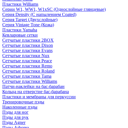
Пластики Williams
Серии W1, WW1, W1xSC (Однослойные глянцевые)
Серия Density (C напылением Coated)
Серия Target (Двухслойные)
Серия Vintage Tone (Кожа)
Пластики Yamaha
Кевларовые сетки
Сетчатые пластики 2BOX
Сетчатые пластики Dixon
Сетчатые пластики Evans
Сетчатые пластики Nux
Сетчатые пластики Peace
Сетчатые пластики Remo
Сетчатые пластики Roland
Сетчатые пластики Tama
Сетчатые пластики Williams
Патчи-наклейки на бас-барабан
Кольца на отверстие бас-барабана
Пластики и мембраны для перкуссии
Тренировочные пэды
Наколенные пэды
Пэды для ног
Пэды для рук
Пэды Agner
Пэды Arborea