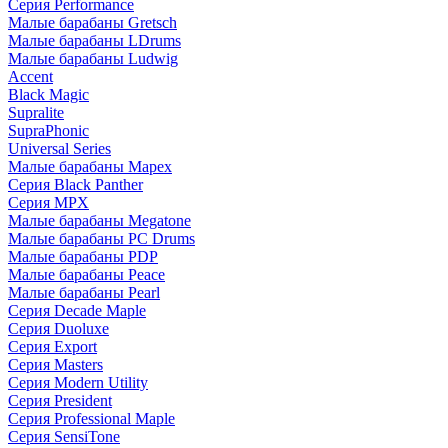
Серия Performance
Малые барабаны Gretsch
Малые барабаны LDrums
Малые барабаны Ludwig
Accent
Black Magic
Supralite
SupraPhonic
Universal Series
Малые барабаны Mapex
Серия Black Panther
Серия MPX
Малые барабаны Megatone
Малые барабаны PC Drums
Малые барабаны PDP
Малые барабаны Peace
Малые барабаны Pearl
Серия Decade Maple
Серия Duoluxe
Серия Export
Серия Masters
Серия Modern Utility
Серия President
Серия Professional Maple
Серия SensiTone