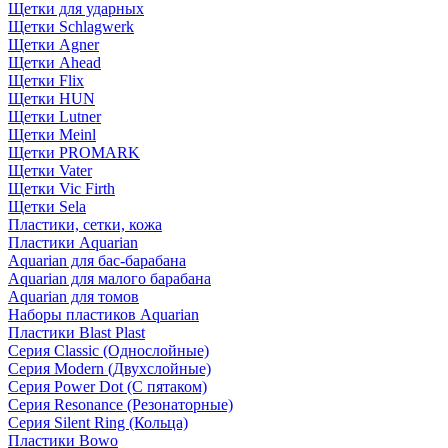
Щетки для ударных
Щетки Schlagwerk
Щетки Agner
Щетки Ahead
Щетки Flix
Щетки HUN
Щетки Lutner
Щетки Meinl
Щетки PROMARK
Щетки Vater
Щетки Vic Firth
Щетки Sela
Пластики, сетки, кожа
Пластики Aquarian
Aquarian для бас-барабана
Aquarian для малого барабана
Aquarian для томов
Наборы пластиков Aquarian
Пластики Blast Plast
Серия Classic (Однослойные)
Серия Modern (Двухслойные)
Серия Power Dot (С пятаком)
Серия Resonance (Резонаторные)
Серия Silent Ring (Кольца)
Пластики Bowo