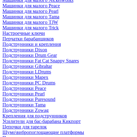
Машинки для малого Nickelworks
Машинки для малого Peace
Машинки для малого Pearl
Машинки для малого Tama
Машинки для малого TJW
Машинки для малого Trick
Настроечные ключи
Перчатки барабанщиков
Подструнники и крепления
Подструнники Dixon
Подструнники Drum Gear
Подструнники Fat Cat Snappy Snares
Подструнники Gibraltar
Подструнники LDrums
Подструнники Mapex
Подструнники PC Drums
Подструнники Peace
Подструнники Pearl
Подструнники Puresound
Подструнники Tama
Подструнники Zowag
Крепления для подструнников
Усилители для бас-барабана Кикпорт
Цепочки для тарелок
Шумо\вибропоглощающие платформы