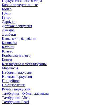
Перкуссия со всего мира
Блоки перкуссионные
Бонго
Гонги
Гуиро
Дарбуки
Детская перкуссия
Джембе
Думбеки
Кавказские барабаны
Калимбы
Кахоны
Клавес
Ковбеллы и агого
Конги
Ксилофоны и металлофоны
Маракасы
Наборы перкуссии
Ножная перкуссия
Пандейрос
Поющие чаши
Ручная перкуссия
Тамбурины, бубны, джинглы
Тамбурины Alice
Тамбурины Pearl