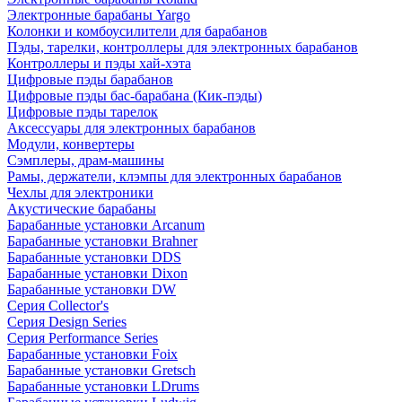
Электронные барабаны Yargo
Колонки и комбоусилители для барабанов
Пэды, тарелки, контроллеры для электронных барабанов
Контроллеры и пэды хай-хэта
Цифровые пэды барабанов
Цифровые пэды бас-барабана (Кик-пэды)
Цифровые пэды тарелок
Аксессуары для электронных барабанов
Модули, конвертеры
Сэмплеры, драм-машины
Рамы, держатели, клэмпы для электронных барабанов
Чехлы для электроники
Акустические барабаны
Барабанные установки Arcanum
Барабанные установки Brahner
Барабанные установки DDS
Барабанные установки Dixon
Барабанные установки DW
Серия Collector's
Серия Design Series
Серия Performance Series
Барабанные установки Foix
Барабанные установки Gretsch
Барабанные установки LDrums