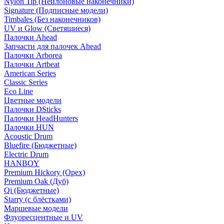
Nylon Tip (Нейлоновые наконечники)
Signature (Подписные модели)
Timbales (Без наконечников)
UV и Glow (Светящиеся)
Палочки Ahead
Запчасти для палочек Ahead
Палочки Arborea
Палочки Artbeat
American Series
Classic Series
Eco Line
Цветные модели
Палочки DSticks
Палочки HeadHunters
Палочки HUN
Acoustic Drum
Bluefire (Бюджетные)
Electric Drum
HANBOY
Premium Hickory (Орех)
Premium Oak (Дуб)
Qi (Бюджетные)
Starry (с блёстками)
Маршевые модели
Флуоресцентные и UV