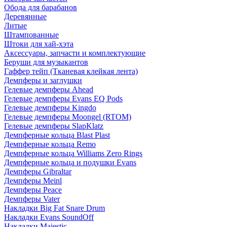
Обода для барабанов
Деревянные
Литые
Штампованные
Штоки для хай-хэта
Аксессуары, запчасти и комплектующие
Беруши для музыкантов
Гаффер тейп (Тканевая клейкая лента)
Демпферы и заглушки
Гелевые демпферы Ahead
Гелевые демпферы Evans EQ Pods
Гелевые демпферы Kingdo
Гелевые демпферы Moongel (RTOM)
Гелевые демпферы SlapKlatz
Демпферные кольца Blast Plast
Демпферные кольца Remo
Демпферные кольца Williams Zero Rings
Демпферные кольца и подушки Evans
Демпферы Gibraltar
Демпферы Meinl
Демпферы Peace
Демпферы Vater
Накладки Big Fat Snare Drum
Накладки Evans SoundOff
Накладки Majestic