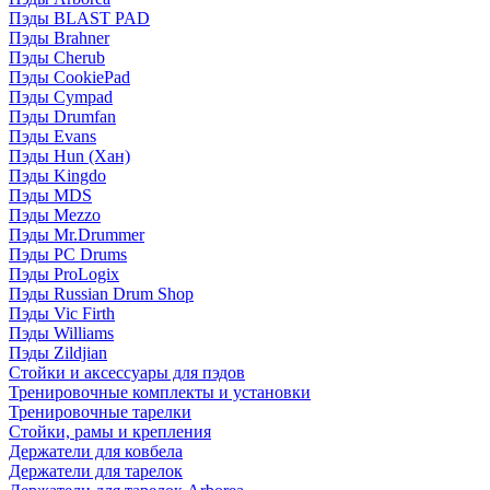
Пэды BLAST PAD
Пэды Brahner
Пэды Cherub
Пэды CookiePad
Пэды Cympad
Пэды Drumfan
Пэды Evans
Пэды Hun (Хан)
Пэды Kingdo
Пэды MDS
Пэды Mezzo
Пэды Mr.Drummer
Пэды PC Drums
Пэды ProLogix
Пэды Russian Drum Shop
Пэды Vic Firth
Пэды Williams
Пэды Zildjian
Стойки и аксессуары для пэдов
Тренировочные комплекты и установки
Тренировочные тарелки
Стойки, рамы и крепления
Держатели для ковбела
Держатели для тарелок