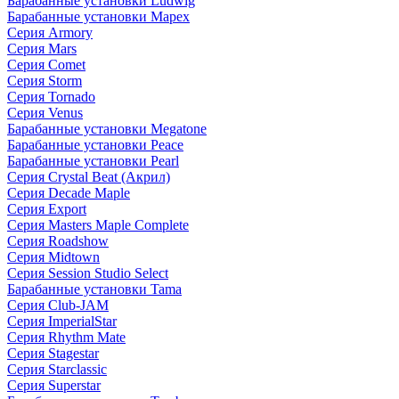
Барабанные установки Ludwig
Барабанные установки Mapex
Серия Armory
Серия Mars
Серия Comet
Серия Storm
Серия Tornado
Серия Venus
Барабанные установки Megatone
Барабанные установки Peace
Барабанные установки Pearl
Серия Crystal Beat (Акрил)
Серия Decade Maple
Серия Export
Серия Masters Maple Complete
Серия Roadshow
Серия Midtown
Серия Session Studio Select
Барабанные установки Tama
Серия Club-JAM
Серия ImperialStar
Серия Rhythm Mate
Серия Stagestar
Серия Starclassic
Серия Superstar