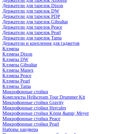
Держатели для тарелок Arborea
Держатели для тарелок Dixon
Держатели для тарелок DW
Держатели для тарелок PDP
Держатели для тарелок Gibraltar
Держатели для тарелок Peace
Держатели для тарелок Pearl
Держатели для тарелок Tama
Держатели и крепления для гаджетов
Клэмпы
Клэмпы Dixon
Клэмпы DW
Клэмпы Gibraltar
Клэмпы Mapex
Клэмпы Peace
Клэмпы Pearl
Клэмпы Tama
Микрофонные стойки
Комплекты Hellscream Tour Drummer Kit
Микрофонные стойки Gravity
Микрофонные стойки Hercules
Микрофонные стойки König &amp; Meyer
Микрофонные стойки Peace
Микрофонные стойки Pearl
Наборы хардвера