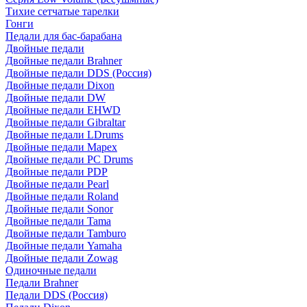
Тихие сетчатые тарелки
Гонги
Педали для бас-барабана
Двойные педали
Двойные педали Brahner
Двойные педали DDS (Россия)
Двойные педали Dixon
Двойные педали DW
Двойные педали EHWD
Двойные педали Gibraltar
Двойные педали LDrums
Двойные педали Mapex
Двойные педали PC Drums
Двойные педали PDP
Двойные педали Pearl
Двойные педали Roland
Двойные педали Sonor
Двойные педали Tama
Двойные педали Tamburo
Двойные педали Yamaha
Двойные педали Zowag
Одиночные педали
Педали Brahner
Педали DDS (Россия)