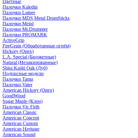
Цветные
Палочки Kaledin
Палочки Lutner
Палочки MDS Metal DrumSticks
Палочки Meinl
Палочки Mr.Drummer
Палочки PROMARK
ActiveGrip
FireGrain (Обработанные огнём)
Hickory (Орех)
L.A. Special (Бюджетные)
Natural (Нелакированные)
Shira Kashi Oak (Дуб)
Подписные модели
Палочки Tama
Палочки Vater
American Hickory (Орех)
GoodWood
Sugar Maple (Клен)
Палочки Vic Firth
American Classic
American Concept
American Custom
American Heritage
American Sound