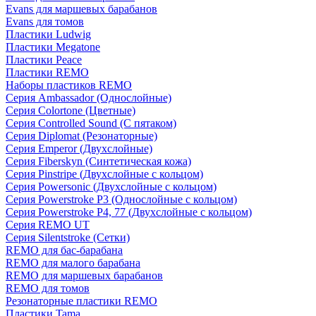
Evans для маршевых барабанов
Evans для томов
Пластики Ludwig
Пластики Megatone
Пластики Peace
Пластики REMO
Наборы пластиков REMO
Серия Ambassador (Однослойные)
Серия Colortone (Цветные)
Серия Controlled Sound (С пятаком)
Серия Diplomat (Резонаторные)
Серия Emperor (Двухслойные)
Серия Fiberskyn (Синтетическая кожа)
Серия Pinstripe (Двухслойные с кольцом)
Серия Powersonic (Двухслойные с кольцом)
Серия Powerstroke P3 (Однослойные с кольцом)
Серия Powerstroke P4, 77 (Двухслойные с кольцом)
Серия REMO UT
Серия Silentstroke (Сетки)
REMO для бас-барабана
REMO для малого барабана
REMO для маршевых барабанов
REMO для томов
Резонаторные пластики REMO
Пластики Tama