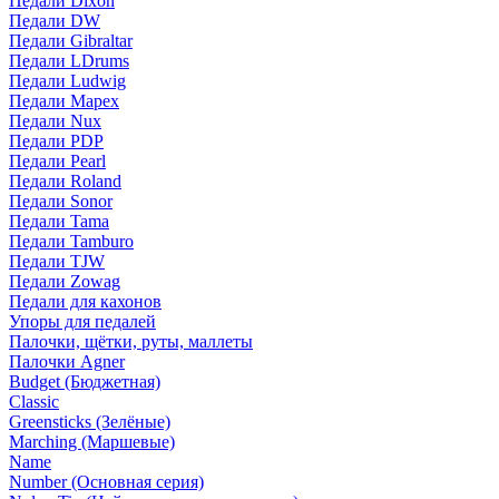
Педали Dixon
Педали DW
Педали Gibraltar
Педали LDrums
Педали Ludwig
Педали Mapex
Педали Nux
Педали PDP
Педали Pearl
Педали Roland
Педали Sonor
Педали Tama
Педали Tamburo
Педали TJW
Педали Zowag
Педали для кахонов
Упоры для педалей
Палочки, щётки, руты, маллеты
Палочки Agner
Budget (Бюджетная)
Classic
Greensticks (Зелёные)
Marching (Маршевые)
Name
Number (Основная серия)