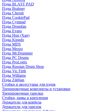
Пэды BLAST PAD
Пэды Brahner
Пэды Cherub
Пэды CookiePad
Пэды Cympad
Пэды Drumfan
Пэды Evans
Пэды Hun (Хан)
Пэды Kingdo
Пэды MDS
Пэды Mezzo
Пэды Mr.Drummer
Пэды PC Drums
Пэды ProLogix
Пэды Russian Drum Shop
Пэды Vic Firth
Пэды Williams
Пэды Zildjian
Стойки и аксессуары для пэдов
Тренировочные комплекты и установки
Тренировочные тарелки
Стойки, рамы и крепления
Держатели для ковбела
Держатели для тарелок