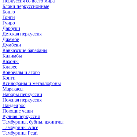
Перкуссия со всего мира
Блоки перкуссионные
Бонго
Гонги
Гуиро
Дарбуки
Детская перкуссия
Джембе
Думбеки
Кавказские барабаны
Калимбы
Кахоны
Клавес
Ковбеллы и агого
Конги
Ксилофоны и металлофоны
Маракасы
Наборы перкуссии
Ножная перкуссия
Пандейрос
Поющие чаши
Ручная перкуссия
Тамбурины, бубны, джинглы
Тамбурины Alice
Тамбурины Pearl