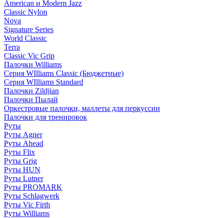
American и Modern Jazz
Classic Nylon
Nova
Signature Series
World Classic
Terra
Classic Vic Grip
Палочки Williams
Серия WIlliams Classic (Бюджетные)
Серия WIlliams Standard
Палочки Zildjian
Палочки Пылай
Оркестровые палочки, маллеты для перкуссии
Палочки для тренировок
Руты
Руты Agner
Руты Ahead
Руты Flix
Руты Grig
Руты HUN
Руты Lutner
Руты PROMARK
Руты Schlagwerk
Руты Vic Firth
Руты Williams