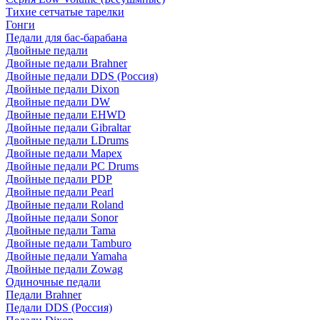
Тихие сетчатые тарелки
Гонги
Педали для бас-барабана
Двойные педали
Двойные педали Brahner
Двойные педали DDS (Россия)
Двойные педали Dixon
Двойные педали DW
Двойные педали EHWD
Двойные педали Gibraltar
Двойные педали LDrums
Двойные педали Mapex
Двойные педали PC Drums
Двойные педали PDP
Двойные педали Pearl
Двойные педали Roland
Двойные педали Sonor
Двойные педали Tama
Двойные педали Tamburo
Двойные педали Yamaha
Двойные педали Zowag
Одиночные педали
Педали Brahner
Педали DDS (Россия)