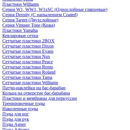
Пластики Williams
Серии W1, WW1, W1xSC (Однослойные глянцевые)
Серия Density (C напылением Coated)
Серия Target (Двухслойные)
Серия Vintage Tone (Кожа)
Пластики Yamaha
Кевларовые сетки
Сетчатые пластики 2BOX
Сетчатые пластики Dixon
Сетчатые пластики Evans
Сетчатые пластики Nux
Сетчатые пластики Peace
Сетчатые пластики Remo
Сетчатые пластики Roland
Сетчатые пластики Tama
Сетчатые пластики Williams
Патчи-наклейки на бас-барабан
Кольца на отверстие бас-барабана
Пластики и мембраны для перкуссии
Тренировочные пэды
Наколенные пэды
Пэды для ног
Пэды для рук
Пэды Agner
Пэды Arborea