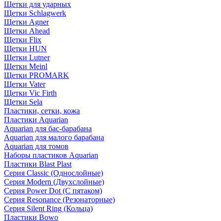
Щетки для ударных
Щетки Schlagwerk
Щетки Agner
Щетки Ahead
Щетки Flix
Щетки HUN
Щетки Lutner
Щетки Meinl
Щетки PROMARK
Щетки Vater
Щетки Vic Firth
Щетки Sela
Пластики, сетки, кожа
Пластики Aquarian
Aquarian для бас-барабана
Aquarian для малого барабана
Aquarian для томов
Наборы пластиков Aquarian
Пластики Blast Plast
Серия Classic (Однослойные)
Серия Modern (Двухслойные)
Серия Power Dot (С пятаком)
Серия Resonance (Резонаторные)
Серия Silent Ring (Кольца)
Пластики Bowo