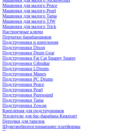
Машинки для малого Nickelworks
Машинки для малого Peace
Машинки для малого Pearl
Машинки для малого Tama
Машинки для малого TJW
Машинки для малого Trick
Настроечные ключи
Перчатки барабанщиков
Подструнники и крепления
Подструнники Dixon
Подструнники Drum Gear
Подструнники Fat Cat Snappy Snares
Подструнники Gibraltar
Подструнники LDrums
Подструнники Mapex
Подструнники PC Drums
Подструнники Peace
Подструнники Pearl
Подструнники Puresound
Подструнники Tama
Подструнники Zowag
Крепления для подструнников
Усилители для бас-барабана Кикпорт
Цепочки для тарелок
Шумо\вибропоглощающие платформы