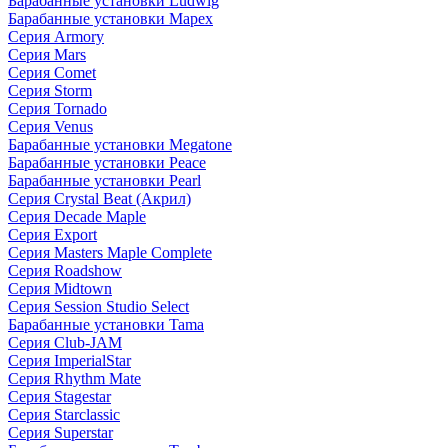
Барабанные установки Ludwig
Барабанные установки Mapex
Серия Armory
Серия Mars
Серия Comet
Серия Storm
Серия Tornado
Серия Venus
Барабанные установки Megatone
Барабанные установки Peace
Барабанные установки Pearl
Серия Crystal Beat (Акрил)
Серия Decade Maple
Серия Export
Серия Masters Maple Complete
Серия Roadshow
Серия Midtown
Серия Session Studio Select
Барабанные установки Tama
Серия Club-JAM
Серия ImperialStar
Серия Rhythm Mate
Серия Stagestar
Серия Starclassic
Серия Superstar