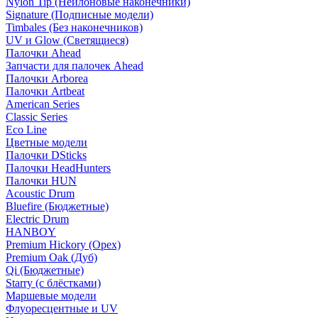
Nylon Tip (Нейлоновые наконечники)
Signature (Подписные модели)
Timbales (Без наконечников)
UV и Glow (Светящиеся)
Палочки Ahead
Запчасти для палочек Ahead
Палочки Arborea
Палочки Artbeat
American Series
Classic Series
Eco Line
Цветные модели
Палочки DSticks
Палочки HeadHunters
Палочки HUN
Acoustic Drum
Bluefire (Бюджетные)
Electric Drum
HANBOY
Premium Hickory (Орех)
Premium Oak (Дуб)
Qi (Бюджетные)
Starry (с блёстками)
Маршевые модели
Флуоресцентные и UV