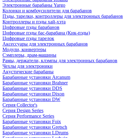
Электронные барабаны Yargo
Колонки и комбоусилители для барабанов
Пэды, тарелки, контроллеры для электронных барабанов
Контроллеры и пэды хай-хэта
Цифровые пэды барабанов
Цифровые пэды бас-барабана (Кик-пэды)
Цифровые пэды тарелок
Аксессуары для электронных барабанов
Модули, конвертеры
Сэмплеры, драм-машины
Рамы, держатели, клэмпы для электронных барабанов
Чехлы для электроники
Акустические барабаны
Барабанные установки Arcanum
Барабанные установки Brahner
Барабанные установки DDS
Барабанные установки Dixon
Барабанные установки DW
Серия Collector's
Серия Design Series
Серия Performance Series
Барабанные установки Foix
Барабанные установки Gretsch
Барабанные установки LDrums