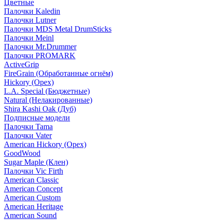
Цветные
Палочки Kaledin
Палочки Lutner
Палочки MDS Metal DrumSticks
Палочки Meinl
Палочки Mr.Drummer
Палочки PROMARK
ActiveGrip
FireGrain (Обработанные огнём)
Hickory (Орех)
L.A. Special (Бюджетные)
Natural (Нелакированные)
Shira Kashi Oak (Дуб)
Подписные модели
Палочки Tama
Палочки Vater
American Hickory (Орех)
GoodWood
Sugar Maple (Клен)
Палочки Vic Firth
American Classic
American Concept
American Custom
American Heritage
American Sound