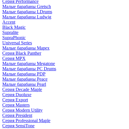
Серия Performance
Малые барабаны Gretsch
Малые барабаны LDrums
Малые барабаны Ludwig
Accent
Black Magic
Supralite
SupraPhonic
Universal Series
Малые барабаны Mapex
Серия Black Panther
Серия MPX
Малые барабаны Megatone
Малые барабаны PC Drums
Малые барабаны PDP
Малые барабаны Peace
Малые барабаны Pearl
Серия Decade Maple
Серия Duoluxe
Серия Export
Серия Masters
Серия Modern Utility
Серия President
Серия Professional Maple
Серия SensiTone