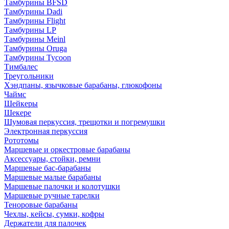
Тамбурины BFSD
Тамбурины Dadi
Тамбурины Flight
Тамбурины LP
Тамбурины Meinl
Тамбурины Oruga
Тамбурины Tycoon
Тимбалес
Треугольники
Хэндпаны, язычковые барабаны, глюкофоны
Чаймс
Шейкеры
Шекере
Шумовая перкуссия, трещотки и погремушки
Электронная перкуссия
Рототомы
Маршевые и оркестровые барабаны
Аксессуары, стойки, ремни
Маршевые бас-барабаны
Маршевые малые барабаны
Маршевые палочки и колотушки
Маршевые ручные тарелки
Теноровые барабаны
Чехлы, кейсы, сумки, кофры
Держатели для палочек