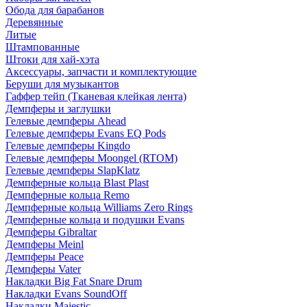
Обода для барабанов
Деревянные
Литые
Штампованные
Штоки для хай-хэта
Аксессуары, запчасти и комплектующие
Беруши для музыкантов
Гаффер тейп (Тканевая клейкая лента)
Демпферы и заглушки
Гелевые демпферы Ahead
Гелевые демпферы Evans EQ Pods
Гелевые демпферы Kingdo
Гелевые демпферы Moongel (RTOM)
Гелевые демпферы SlapKlatz
Демпферные кольца Blast Plast
Демпферные кольца Remo
Демпферные кольца Williams Zero Rings
Демпферные кольца и подушки Evans
Демпферы Gibraltar
Демпферы Meinl
Демпферы Peace
Демпферы Vater
Накладки Big Fat Snare Drum
Накладки Evans SoundOff
Накладки Majestic