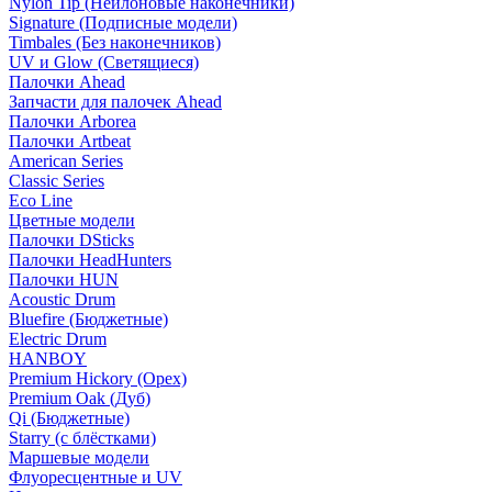
Nylon Tip (Нейлоновые наконечники)
Signature (Подписные модели)
Timbales (Без наконечников)
UV и Glow (Светящиеся)
Палочки Ahead
Запчасти для палочек Ahead
Палочки Arborea
Палочки Artbeat
American Series
Classic Series
Eco Line
Цветные модели
Палочки DSticks
Палочки HeadHunters
Палочки HUN
Acoustic Drum
Bluefire (Бюджетные)
Electric Drum
HANBOY
Premium Hickory (Орех)
Premium Oak (Дуб)
Qi (Бюджетные)
Starry (с блёстками)
Маршевые модели
Флуоресцентные и UV