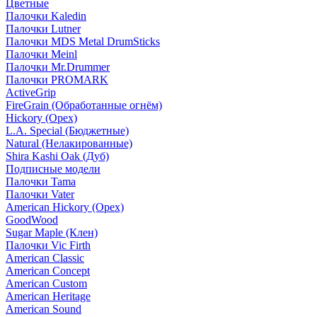
Цветные
Палочки Kaledin
Палочки Lutner
Палочки MDS Metal DrumSticks
Палочки Meinl
Палочки Mr.Drummer
Палочки PROMARK
ActiveGrip
FireGrain (Обработанные огнём)
Hickory (Орех)
L.A. Special (Бюджетные)
Natural (Нелакированные)
Shira Kashi Oak (Дуб)
Подписные модели
Палочки Tama
Палочки Vater
American Hickory (Орех)
GoodWood
Sugar Maple (Клен)
Палочки Vic Firth
American Classic
American Concept
American Custom
American Heritage
American Sound