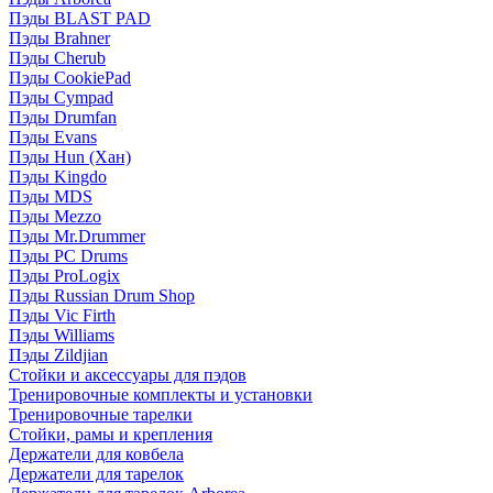
Пэды BLAST PAD
Пэды Brahner
Пэды Cherub
Пэды CookiePad
Пэды Cympad
Пэды Drumfan
Пэды Evans
Пэды Hun (Хан)
Пэды Kingdo
Пэды MDS
Пэды Mezzo
Пэды Mr.Drummer
Пэды PC Drums
Пэды ProLogix
Пэды Russian Drum Shop
Пэды Vic Firth
Пэды Williams
Пэды Zildjian
Стойки и аксессуары для пэдов
Тренировочные комплекты и установки
Тренировочные тарелки
Стойки, рамы и крепления
Держатели для ковбела
Держатели для тарелок