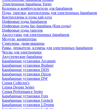
Электронные барабаны Yargo
Колонки и комбоусилители для барабанов
Пэды, тарелки, контроллеры для электронных барабанов
Контроллеры и пэды хай-хэта
Цифровые пэды барабанов
Цифровые пэды бас-барабана (Кик-пэды)
Цифровые пэды тарелок
Аксессуары для электронных барабанов
Модули, конвертеры
Сэмплеры, драм-машины
Рамы, держатели, клэмпы для электронных барабанов
Чехлы для электроники
Акустические барабаны
Барабанные установки Arcanum
Барабанные установки Brahner
Барабанные установки DDS
Барабанные установки Dixon
Барабанные установки DW
Серия Collector's
Серия Design Series
Серия Performance Series
Барабанные установки Foix
Барабанные установки Gretsch
Барабанные установки LDrums