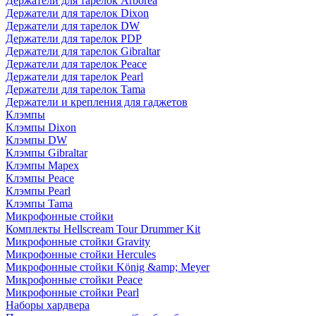
Держатели для тарелок Arborea
Держатели для тарелок Dixon
Держатели для тарелок DW
Держатели для тарелок PDP
Держатели для тарелок Gibraltar
Держатели для тарелок Peace
Держатели для тарелок Pearl
Держатели для тарелок Tama
Держатели и крепления для гаджетов
Клэмпы
Клэмпы Dixon
Клэмпы DW
Клэмпы Gibraltar
Клэмпы Mapex
Клэмпы Peace
Клэмпы Pearl
Клэмпы Tama
Микрофонные стойки
Комплекты Hellscream Tour Drummer Kit
Микрофонные стойки Gravity
Микрофонные стойки Hercules
Микрофонные стойки König &amp; Meyer
Микрофонные стойки Peace
Микрофонные стойки Pearl
Наборы хардвера