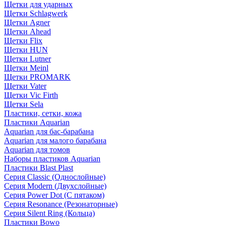
Щетки для ударных
Щетки Schlagwerk
Щетки Agner
Щетки Ahead
Щетки Flix
Щетки HUN
Щетки Lutner
Щетки Meinl
Щетки PROMARK
Щетки Vater
Щетки Vic Firth
Щетки Sela
Пластики, сетки, кожа
Пластики Aquarian
Aquarian для бас-барабана
Aquarian для малого барабана
Aquarian для томов
Наборы пластиков Aquarian
Пластики Blast Plast
Серия Classic (Однослойные)
Серия Modern (Двухслойные)
Серия Power Dot (С пятаком)
Серия Resonance (Резонаторные)
Серия Silent Ring (Кольца)
Пластики Bowo