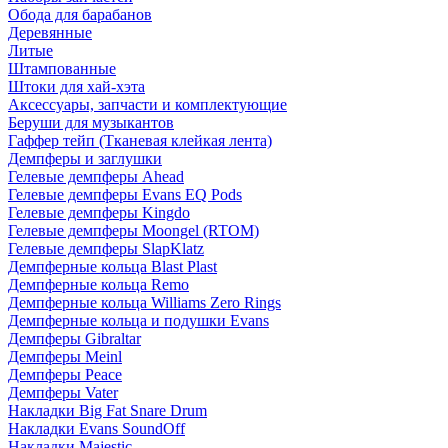
Обода для барабанов
Деревянные
Литые
Штампованные
Штоки для хай-хэта
Аксессуары, запчасти и комплектующие
Беруши для музыкантов
Гаффер тейп (Тканевая клейкая лента)
Демпферы и заглушки
Гелевые демпферы Ahead
Гелевые демпферы Evans EQ Pods
Гелевые демпферы Kingdo
Гелевые демпферы Moongel (RTOM)
Гелевые демпферы SlapKlatz
Демпферные кольца Blast Plast
Демпферные кольца Remo
Демпферные кольца Williams Zero Rings
Демпферные кольца и подушки Evans
Демпферы Gibraltar
Демпферы Meinl
Демпферы Peace
Демпферы Vater
Накладки Big Fat Snare Drum
Накладки Evans SoundOff
Накладки Majestic