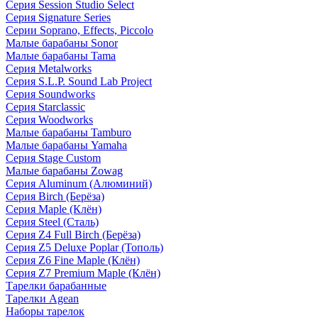
Серия Session Studio Select
Серия Signature Series
Серии Soprano, Effects, Piccolo
Малые барабаны Sonor
Малые барабаны Tama
Серия Metalworks
Серия S.L.P. Sound Lab Project
Серия Soundworks
Серия Starclassic
Серия Woodworks
Малые барабаны Tamburo
Малые барабаны Yamaha
Серия Stage Custom
Малые барабаны Zowag
Серия Aluminum (Алюминий)
Серия Birch (Берёза)
Серия Maple (Клён)
Серия Steel (Сталь)
Серия Z4 Full Birch (Берёза)
Серия Z5 Deluxe Poplar (Тополь)
Серия Z6 Fine Maple (Клён)
Серия Z7 Premium Maple (Клён)
Тарелки барабанные
Тарелки Agean
Наборы тарелок