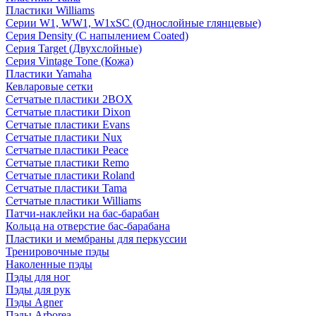
Пластики Williams
Серии W1, WW1, W1xSC (Однослойные глянцевые)
Серия Density (C напылением Coated)
Серия Target (Двухслойные)
Серия Vintage Tone (Кожа)
Пластики Yamaha
Кевларовые сетки
Сетчатые пластики 2BOX
Сетчатые пластики Dixon
Сетчатые пластики Evans
Сетчатые пластики Nux
Сетчатые пластики Peace
Сетчатые пластики Remo
Сетчатые пластики Roland
Сетчатые пластики Tama
Сетчатые пластики Williams
Патчи-наклейки на бас-барабан
Кольца на отверстие бас-барабана
Пластики и мембраны для перкуссии
Тренировочные пэды
Наколенные пэды
Пэды для ног
Пэды для рук
Пэды Agner
Пэды Arborea