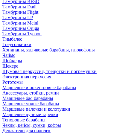
Тамбурины BFSD
Тамбурины Dadi
Тамбурины Flight
Тамбурины LP
Тамбурины Meinl
Тамбурины Oruga
Тамбурины Tycoon
Тимбалес
Треугольники
Хэндпаны, язычковые барабаны, глюкофоны
Чаймс
Шейкеры
Шекере
Шумовая перкуссия, трещотки и погремушки
Электронная перкуссия
Рототомы
Маршевые и оркестровые барабаны
Аксессуары, стойки, ремни
Маршевые бас-барабаны
Маршевые малые барабаны
Маршевые палочки и колотушки
Маршевые ручные тарелки
Теноровые барабаны
Чехлы, кейсы, сумки, кофры
Держатели для палочек