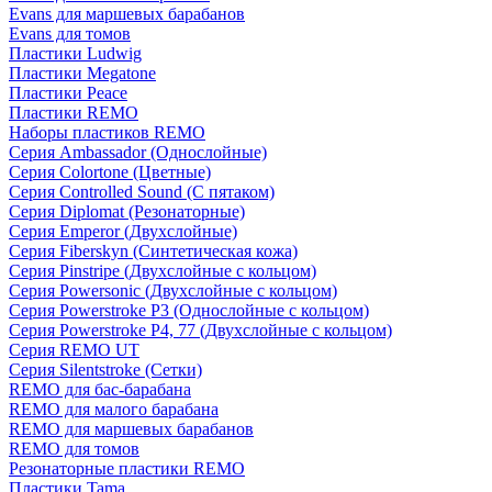
Evans для маршевых барабанов
Evans для томов
Пластики Ludwig
Пластики Megatone
Пластики Peace
Пластики REMO
Наборы пластиков REMO
Серия Ambassador (Однослойные)
Серия Colortone (Цветные)
Серия Controlled Sound (С пятаком)
Серия Diplomat (Резонаторные)
Серия Emperor (Двухслойные)
Серия Fiberskyn (Синтетическая кожа)
Серия Pinstripe (Двухслойные с кольцом)
Серия Powersonic (Двухслойные с кольцом)
Серия Powerstroke P3 (Однослойные с кольцом)
Серия Powerstroke P4, 77 (Двухслойные с кольцом)
Серия REMO UT
Серия Silentstroke (Сетки)
REMO для бас-барабана
REMO для малого барабана
REMO для маршевых барабанов
REMO для томов
Резонаторные пластики REMO
Пластики Tama