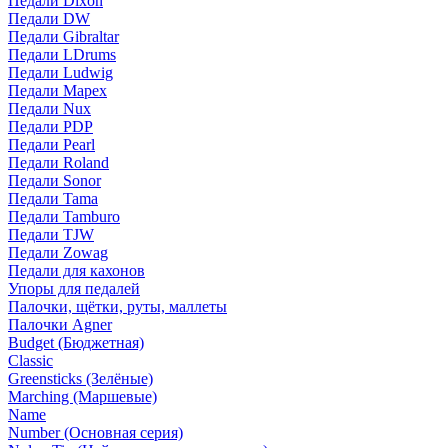
Педали Dixon
Педали DW
Педали Gibraltar
Педали LDrums
Педали Ludwig
Педали Mapex
Педали Nux
Педали PDP
Педали Pearl
Педали Roland
Педали Sonor
Педали Tama
Педали Tamburo
Педали TJW
Педали Zowag
Педали для кахонов
Упоры для педалей
Палочки, щётки, руты, маллеты
Палочки Agner
Budget (Бюджетная)
Classic
Greensticks (Зелёные)
Marching (Маршевые)
Name
Number (Основная серия)