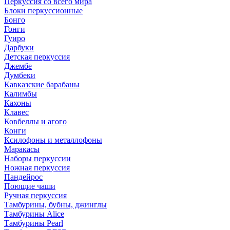
Перкуссия со всего мира
Блоки перкуссионные
Бонго
Гонги
Гуиро
Дарбуки
Детская перкуссия
Джембе
Думбеки
Кавказские барабаны
Калимбы
Кахоны
Клавес
Ковбеллы и агого
Конги
Ксилофоны и металлофоны
Маракасы
Наборы перкуссии
Ножная перкуссия
Пандейрос
Поющие чаши
Ручная перкуссия
Тамбурины, бубны, джинглы
Тамбурины Alice
Тамбурины Pearl