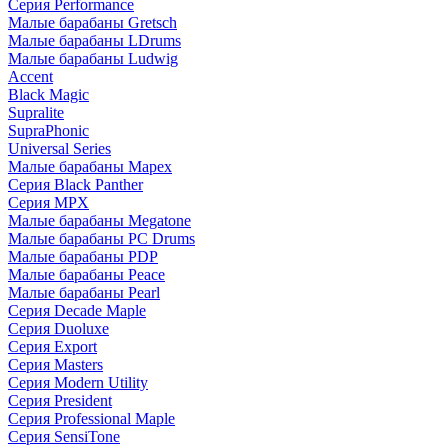
Серия Performance
Малые барабаны Gretsch
Малые барабаны LDrums
Малые барабаны Ludwig
Accent
Black Magic
Supralite
SupraPhonic
Universal Series
Малые барабаны Mapex
Серия Black Panther
Серия MPX
Малые барабаны Megatone
Малые барабаны PC Drums
Малые барабаны PDP
Малые барабаны Peace
Малые барабаны Pearl
Серия Decade Maple
Серия Duoluxe
Серия Export
Серия Masters
Серия Modern Utility
Серия President
Серия Professional Maple
Серия SensiTone