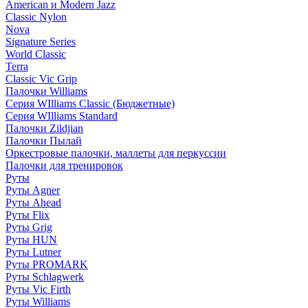
American и Modern Jazz
Classic Nylon
Nova
Signature Series
World Classic
Terra
Classic Vic Grip
Палочки Williams
Серия WIlliams Classic (Бюджетные)
Серия WIlliams Standard
Палочки Zildjian
Палочки Пылай
Оркестровые палочки, маллеты для перкуссии
Палочки для тренировок
Руты
Руты Agner
Руты Ahead
Руты Flix
Руты Grig
Руты HUN
Руты Lutner
Руты PROMARK
Руты Schlagwerk
Руты Vic Firth
Руты Williams