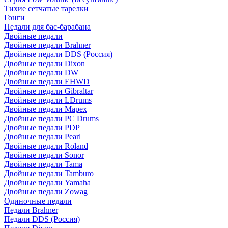
Тихие сетчатые тарелки
Гонги
Педали для бас-барабана
Двойные педали
Двойные педали Brahner
Двойные педали DDS (Россия)
Двойные педали Dixon
Двойные педали DW
Двойные педали EHWD
Двойные педали Gibraltar
Двойные педали LDrums
Двойные педали Mapex
Двойные педали PC Drums
Двойные педали PDP
Двойные педали Pearl
Двойные педали Roland
Двойные педали Sonor
Двойные педали Tama
Двойные педали Tamburo
Двойные педали Yamaha
Двойные педали Zowag
Одиночные педали
Педали Brahner
Педали DDS (Россия)