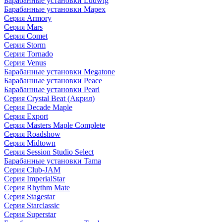
Барабанные установки Ludwig
Барабанные установки Mapex
Серия Armory
Серия Mars
Серия Comet
Серия Storm
Серия Tornado
Серия Venus
Барабанные установки Megatone
Барабанные установки Peace
Барабанные установки Pearl
Серия Crystal Beat (Акрил)
Серия Decade Maple
Серия Export
Серия Masters Maple Complete
Серия Roadshow
Серия Midtown
Серия Session Studio Select
Барабанные установки Tama
Серия Club-JAM
Серия ImperialStar
Серия Rhythm Mate
Серия Stagestar
Серия Starclassic
Серия Superstar