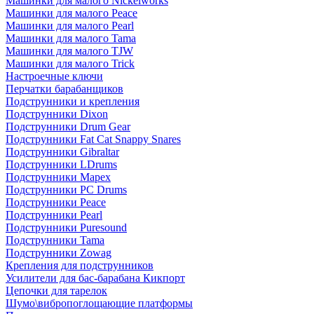
Машинки для малого Nickelworks
Машинки для малого Peace
Машинки для малого Pearl
Машинки для малого Tama
Машинки для малого TJW
Машинки для малого Trick
Настроечные ключи
Перчатки барабанщиков
Подструнники и крепления
Подструнники Dixon
Подструнники Drum Gear
Подструнники Fat Cat Snappy Snares
Подструнники Gibraltar
Подструнники LDrums
Подструнники Mapex
Подструнники PC Drums
Подструнники Peace
Подструнники Pearl
Подструнники Puresound
Подструнники Tama
Подструнники Zowag
Крепления для подструнников
Усилители для бас-барабана Кикпорт
Цепочки для тарелок
Шумо\вибропоглощающие платформы