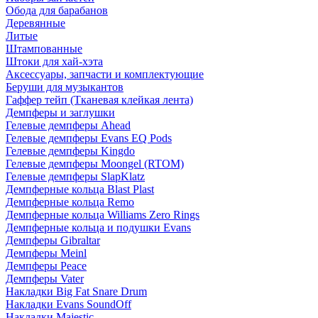
Обода для барабанов
Деревянные
Литые
Штампованные
Штоки для хай-хэта
Аксессуары, запчасти и комплектующие
Беруши для музыкантов
Гаффер тейп (Тканевая клейкая лента)
Демпферы и заглушки
Гелевые демпферы Ahead
Гелевые демпферы Evans EQ Pods
Гелевые демпферы Kingdo
Гелевые демпферы Moongel (RTOM)
Гелевые демпферы SlapKlatz
Демпферные кольца Blast Plast
Демпферные кольца Remo
Демпферные кольца Williams Zero Rings
Демпферные кольца и подушки Evans
Демпферы Gibraltar
Демпферы Meinl
Демпферы Peace
Демпферы Vater
Накладки Big Fat Snare Drum
Накладки Evans SoundOff
Накладки Majestic