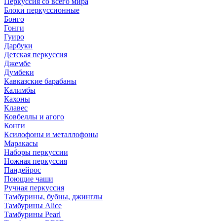
Перкуссия со всего мира
Блоки перкуссионные
Бонго
Гонги
Гуиро
Дарбуки
Детская перкуссия
Джембе
Думбеки
Кавказские барабаны
Калимбы
Кахоны
Клавес
Ковбеллы и агого
Конги
Ксилофоны и металлофоны
Маракасы
Наборы перкуссии
Ножная перкуссия
Пандейрос
Поющие чаши
Ручная перкуссия
Тамбурины, бубны, джинглы
Тамбурины Alice
Тамбурины Pearl