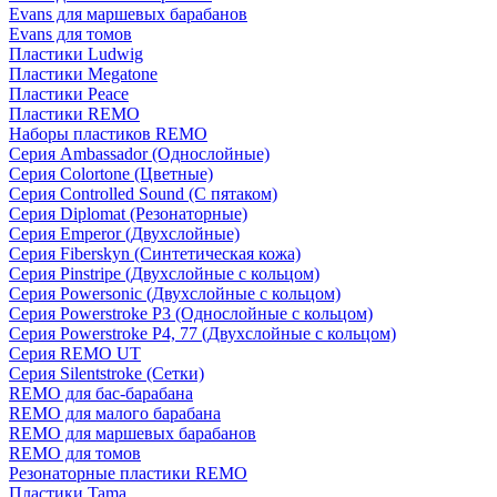
Evans для маршевых барабанов
Evans для томов
Пластики Ludwig
Пластики Megatone
Пластики Peace
Пластики REMO
Наборы пластиков REMO
Серия Ambassador (Однослойные)
Серия Colortone (Цветные)
Серия Controlled Sound (С пятаком)
Серия Diplomat (Резонаторные)
Серия Emperor (Двухслойные)
Серия Fiberskyn (Синтетическая кожа)
Серия Pinstripe (Двухслойные с кольцом)
Серия Powersonic (Двухслойные с кольцом)
Серия Powerstroke P3 (Однослойные с кольцом)
Серия Powerstroke P4, 77 (Двухслойные с кольцом)
Серия REMO UT
Серия Silentstroke (Сетки)
REMO для бас-барабана
REMO для малого барабана
REMO для маршевых барабанов
REMO для томов
Резонаторные пластики REMO
Пластики Tama