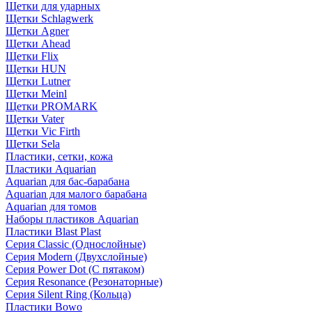
Щетки для ударных
Щетки Schlagwerk
Щетки Agner
Щетки Ahead
Щетки Flix
Щетки HUN
Щетки Lutner
Щетки Meinl
Щетки PROMARK
Щетки Vater
Щетки Vic Firth
Щетки Sela
Пластики, сетки, кожа
Пластики Aquarian
Aquarian для бас-барабана
Aquarian для малого барабана
Aquarian для томов
Наборы пластиков Aquarian
Пластики Blast Plast
Серия Classic (Однослойные)
Серия Modern (Двухслойные)
Серия Power Dot (С пятаком)
Серия Resonance (Резонаторные)
Серия Silent Ring (Кольца)
Пластики Bowo