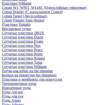
Пластики Williams
Серии W1, WW1, W1xSC (Однослойные глянцевые)
Серия Density (C напылением Coated)
Серия Target (Двухслойные)
Серия Vintage Tone (Кожа)
Пластики Yamaha
Кевларовые сетки
Сетчатые пластики 2BOX
Сетчатые пластики Dixon
Сетчатые пластики Evans
Сетчатые пластики Nux
Сетчатые пластики Peace
Сетчатые пластики Remo
Сетчатые пластики Roland
Сетчатые пластики Tama
Сетчатые пластики Williams
Патчи-наклейки на бас-барабан
Кольца на отверстие бас-барабана
Пластики и мембраны для перкуссии
Тренировочные пэды
Наколенные пэды
Пэды для ног
Пэды для рук
Пэды Agner
Пэды Arborea