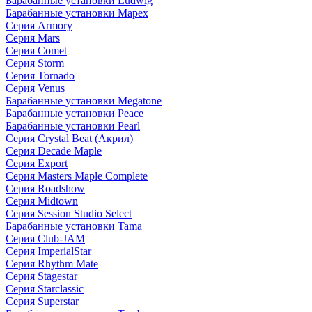
Барабанные установки Ludwig
Барабанные установки Mapex
Серия Armory
Серия Mars
Серия Comet
Серия Storm
Серия Tornado
Серия Venus
Барабанные установки Megatone
Барабанные установки Peace
Барабанные установки Pearl
Серия Crystal Beat (Акрил)
Серия Decade Maple
Серия Export
Серия Masters Maple Complete
Серия Roadshow
Серия Midtown
Серия Session Studio Select
Барабанные установки Tama
Серия Club-JAM
Серия ImperialStar
Серия Rhythm Mate
Серия Stagestar
Серия Starclassic
Серия Superstar