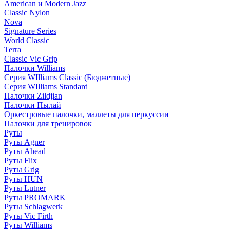
American и Modern Jazz
Classic Nylon
Nova
Signature Series
World Classic
Terra
Classic Vic Grip
Палочки Williams
Серия WIlliams Classic (Бюджетные)
Серия WIlliams Standard
Палочки Zildjian
Палочки Пылай
Оркестровые палочки, маллеты для перкуссии
Палочки для тренировок
Руты
Руты Agner
Руты Ahead
Руты Flix
Руты Grig
Руты HUN
Руты Lutner
Руты PROMARK
Руты Schlagwerk
Руты Vic Firth
Руты Williams