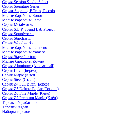
Серия Session Studio Select
Серия Signature Series
Серии Soprano, Effects, Piccolo
Малые барабаны Sonor
Малые барабаны Tama
Серия Metalworks
Серия S.L.P. Sound Lab Project
Серия Soundworks
Серия Starclassic
Серия Woodworks
Малые барабаны Tamburo
Малые барабаны Yamaha
Серия Stage Custom
Малые барабаны Zowag
Серия Aluminum (Алюминий)
Серия Birch (Берёза)
Серия Maple (Клён)
Серия Steel (Сталь)
Серия Z4 Full Birch (Берёза)
Серия Z5 Deluxe Poplar (Тополь)
Серия Z6 Fine Maple (Клён)
Серия Z7 Premium Maple (Клён)
Тарелки барабанные
Тарелки Agean
Наборы тарелок