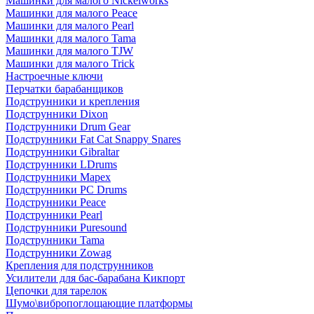
Машинки для малого Nickelworks
Машинки для малого Peace
Машинки для малого Pearl
Машинки для малого Tama
Машинки для малого TJW
Машинки для малого Trick
Настроечные ключи
Перчатки барабанщиков
Подструнники и крепления
Подструнники Dixon
Подструнники Drum Gear
Подструнники Fat Cat Snappy Snares
Подструнники Gibraltar
Подструнники LDrums
Подструнники Mapex
Подструнники PC Drums
Подструнники Peace
Подструнники Pearl
Подструнники Puresound
Подструнники Tama
Подструнники Zowag
Крепления для подструнников
Усилители для бас-барабана Кикпорт
Цепочки для тарелок
Шумо\вибропоглощающие платформы