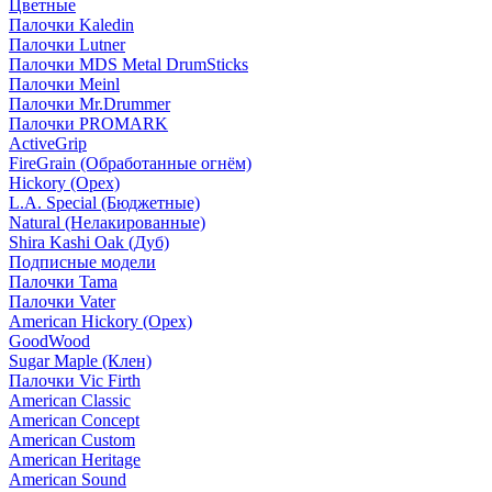
Цветные
Палочки Kaledin
Палочки Lutner
Палочки MDS Metal DrumSticks
Палочки Meinl
Палочки Mr.Drummer
Палочки PROMARK
ActiveGrip
FireGrain (Обработанные огнём)
Hickory (Орех)
L.A. Special (Бюджетные)
Natural (Нелакированные)
Shira Kashi Oak (Дуб)
Подписные модели
Палочки Tama
Палочки Vater
American Hickory (Орех)
GoodWood
Sugar Maple (Клен)
Палочки Vic Firth
American Classic
American Concept
American Custom
American Heritage
American Sound