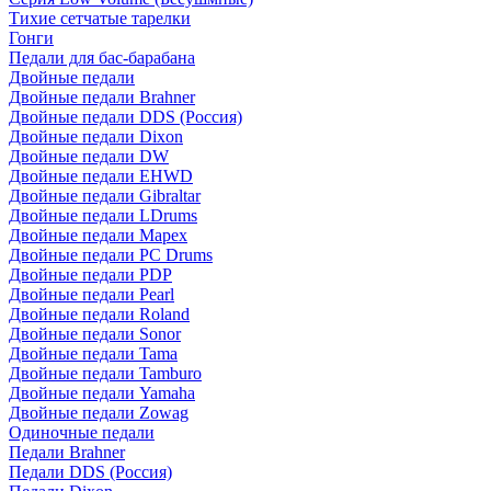
Тихие сетчатые тарелки
Гонги
Педали для бас-барабана
Двойные педали
Двойные педали Brahner
Двойные педали DDS (Россия)
Двойные педали Dixon
Двойные педали DW
Двойные педали EHWD
Двойные педали Gibraltar
Двойные педали LDrums
Двойные педали Mapex
Двойные педали PC Drums
Двойные педали PDP
Двойные педали Pearl
Двойные педали Roland
Двойные педали Sonor
Двойные педали Tama
Двойные педали Tamburo
Двойные педали Yamaha
Двойные педали Zowag
Одиночные педали
Педали Brahner
Педали DDS (Россия)