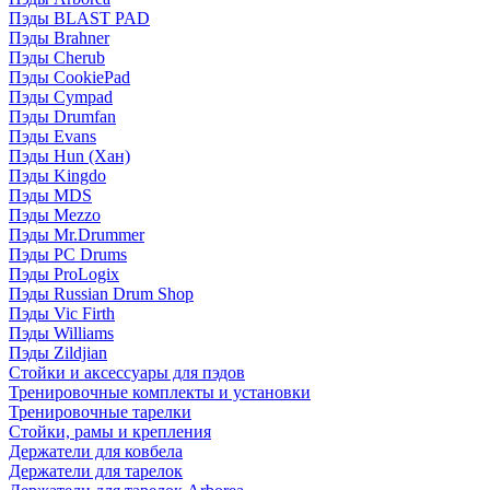
Пэды BLAST PAD
Пэды Brahner
Пэды Cherub
Пэды CookiePad
Пэды Cympad
Пэды Drumfan
Пэды Evans
Пэды Hun (Хан)
Пэды Kingdo
Пэды MDS
Пэды Mezzo
Пэды Mr.Drummer
Пэды PC Drums
Пэды ProLogix
Пэды Russian Drum Shop
Пэды Vic Firth
Пэды Williams
Пэды Zildjian
Стойки и аксессуары для пэдов
Тренировочные комплекты и установки
Тренировочные тарелки
Стойки, рамы и крепления
Держатели для ковбела
Держатели для тарелок