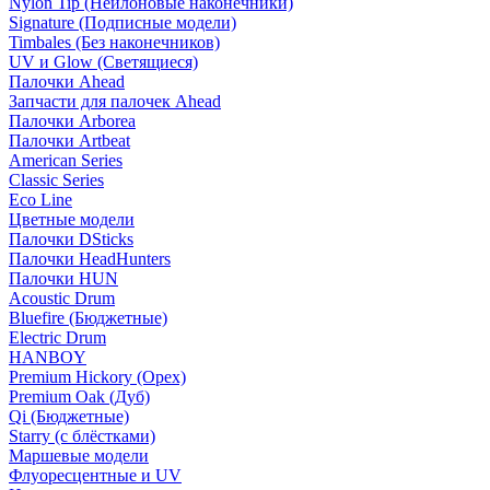
Nylon Tip (Нейлоновые наконечники)
Signature (Подписные модели)
Timbales (Без наконечников)
UV и Glow (Светящиеся)
Палочки Ahead
Запчасти для палочек Ahead
Палочки Arborea
Палочки Artbeat
American Series
Classic Series
Eco Line
Цветные модели
Палочки DSticks
Палочки HeadHunters
Палочки HUN
Acoustic Drum
Bluefire (Бюджетные)
Electric Drum
HANBOY
Premium Hickory (Орех)
Premium Oak (Дуб)
Qi (Бюджетные)
Starry (с блёстками)
Маршевые модели
Флуоресцентные и UV