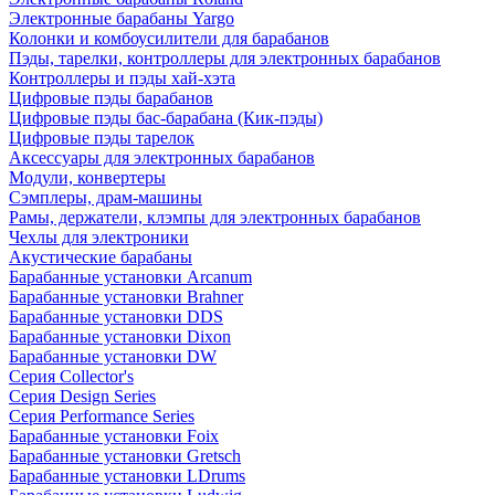
Электронные барабаны Yargo
Колонки и комбоусилители для барабанов
Пэды, тарелки, контроллеры для электронных барабанов
Контроллеры и пэды хай-хэта
Цифровые пэды барабанов
Цифровые пэды бас-барабана (Кик-пэды)
Цифровые пэды тарелок
Аксессуары для электронных барабанов
Модули, конвертеры
Сэмплеры, драм-машины
Рамы, держатели, клэмпы для электронных барабанов
Чехлы для электроники
Акустические барабаны
Барабанные установки Arcanum
Барабанные установки Brahner
Барабанные установки DDS
Барабанные установки Dixon
Барабанные установки DW
Серия Collector's
Серия Design Series
Серия Performance Series
Барабанные установки Foix
Барабанные установки Gretsch
Барабанные установки LDrums