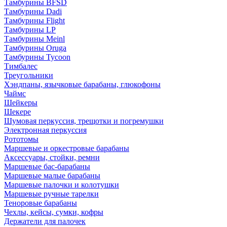
Тамбурины BFSD
Тамбурины Dadi
Тамбурины Flight
Тамбурины LP
Тамбурины Meinl
Тамбурины Oruga
Тамбурины Tycoon
Тимбалес
Треугольники
Хэндпаны, язычковые барабаны, глюкофоны
Чаймс
Шейкеры
Шекере
Шумовая перкуссия, трещотки и погремушки
Электронная перкуссия
Рототомы
Маршевые и оркестровые барабаны
Аксессуары, стойки, ремни
Маршевые бас-барабаны
Маршевые малые барабаны
Маршевые палочки и колотушки
Маршевые ручные тарелки
Теноровые барабаны
Чехлы, кейсы, сумки, кофры
Держатели для палочек