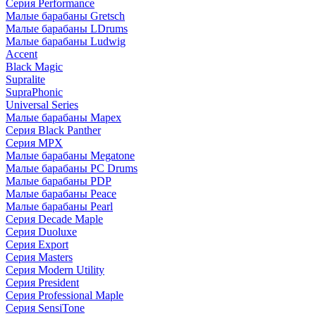
Серия Performance
Малые барабаны Gretsch
Малые барабаны LDrums
Малые барабаны Ludwig
Accent
Black Magic
Supralite
SupraPhonic
Universal Series
Малые барабаны Mapex
Серия Black Panther
Серия MPX
Малые барабаны Megatone
Малые барабаны PC Drums
Малые барабаны PDP
Малые барабаны Peace
Малые барабаны Pearl
Серия Decade Maple
Серия Duoluxe
Серия Export
Серия Masters
Серия Modern Utility
Серия President
Серия Professional Maple
Серия SensiTone