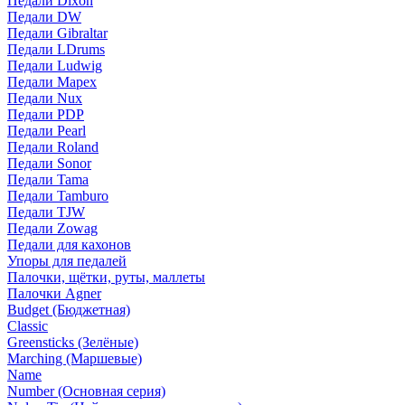
Педали Dixon
Педали DW
Педали Gibraltar
Педали LDrums
Педали Ludwig
Педали Mapex
Педали Nux
Педали PDP
Педали Pearl
Педали Roland
Педали Sonor
Педали Tama
Педали Tamburo
Педали TJW
Педали Zowag
Педали для кахонов
Упоры для педалей
Палочки, щётки, руты, маллеты
Палочки Agner
Budget (Бюджетная)
Classic
Greensticks (Зелёные)
Marching (Маршевые)
Name
Number (Основная серия)