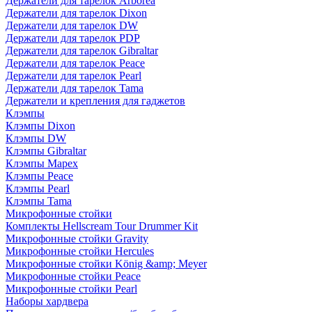
Держатели для тарелок Arborea
Держатели для тарелок Dixon
Держатели для тарелок DW
Держатели для тарелок PDP
Держатели для тарелок Gibraltar
Держатели для тарелок Peace
Держатели для тарелок Pearl
Держатели для тарелок Tama
Держатели и крепления для гаджетов
Клэмпы
Клэмпы Dixon
Клэмпы DW
Клэмпы Gibraltar
Клэмпы Mapex
Клэмпы Peace
Клэмпы Pearl
Клэмпы Tama
Микрофонные стойки
Комплекты Hellscream Tour Drummer Kit
Микрофонные стойки Gravity
Микрофонные стойки Hercules
Микрофонные стойки König &amp; Meyer
Микрофонные стойки Peace
Микрофонные стойки Pearl
Наборы хардвера