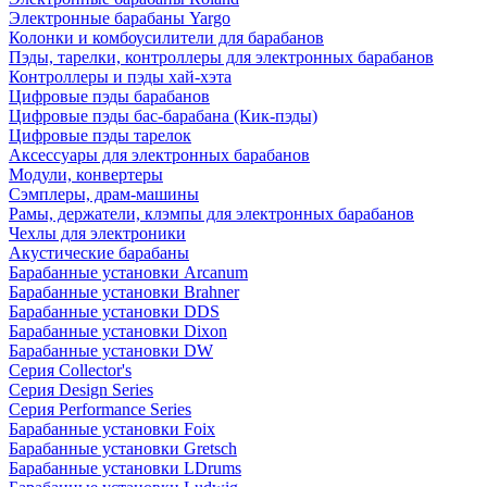
Электронные барабаны Yargo
Колонки и комбоусилители для барабанов
Пэды, тарелки, контроллеры для электронных барабанов
Контроллеры и пэды хай-хэта
Цифровые пэды барабанов
Цифровые пэды бас-барабана (Кик-пэды)
Цифровые пэды тарелок
Аксессуары для электронных барабанов
Модули, конвертеры
Сэмплеры, драм-машины
Рамы, держатели, клэмпы для электронных барабанов
Чехлы для электроники
Акустические барабаны
Барабанные установки Arcanum
Барабанные установки Brahner
Барабанные установки DDS
Барабанные установки Dixon
Барабанные установки DW
Серия Collector's
Серия Design Series
Серия Performance Series
Барабанные установки Foix
Барабанные установки Gretsch
Барабанные установки LDrums