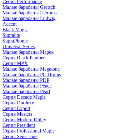
Серия Performance
Малые барабаны Gretsch
Малые барабаны LDrums
Малые барабаны Ludwig
Accent
Black Magic
Supralite
SupraPhonic
Universal Series
Малые барабаны Mapex
Серия Black Panther
Серия MPX
Малые барабаны Megatone
Малые барабаны PC Drums
Малые барабаны PDP
Малые барабаны Peace
Малые барабаны Pearl
Серия Decade Maple
Серия Duoluxe
Серия Export
Серия Masters
Серия Modern Utility
Серия President
Серия Professional Maple
Серия SensiTone