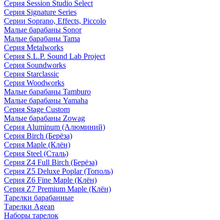
Серия Session Studio Select
Серия Signature Series
Серии Soprano, Effects, Piccolo
Малые барабаны Sonor
Малые барабаны Tama
Серия Metalworks
Серия S.L.P. Sound Lab Project
Серия Soundworks
Серия Starclassic
Серия Woodworks
Малые барабаны Tamburo
Малые барабаны Yamaha
Серия Stage Custom
Малые барабаны Zowag
Серия Aluminum (Алюминий)
Серия Birch (Берёза)
Серия Maple (Клён)
Серия Steel (Сталь)
Серия Z4 Full Birch (Берёза)
Серия Z5 Deluxe Poplar (Тополь)
Серия Z6 Fine Maple (Клён)
Серия Z7 Premium Maple (Клён)
Тарелки барабанные
Тарелки Agean
Наборы тарелок