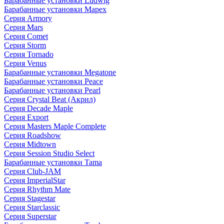
Барабанные установки Ludwig
Барабанные установки Mapex
Серия Armory
Серия Mars
Серия Comet
Серия Storm
Серия Tornado
Серия Venus
Барабанные установки Megatone
Барабанные установки Peace
Барабанные установки Pearl
Серия Crystal Beat (Акрил)
Серия Decade Maple
Серия Export
Серия Masters Maple Complete
Серия Roadshow
Серия Midtown
Серия Session Studio Select
Барабанные установки Tama
Серия Club-JAM
Серия ImperialStar
Серия Rhythm Mate
Серия Stagestar
Серия Starclassic
Серия Superstar