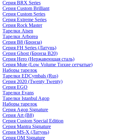
Серия BRX Series
Серия Custom Brilliant
Серия Custom Series
Серия Extreme Series
Серия Rock Master
Тарелки Aisen
Тарелки Arborea
Серия B8 (Бронза)
Серия FH Series (Латунь)
Серия Ghost (Бронза B20)
Серия Hero (Нержавеющая сталь)
Серия Mute (Low Volume Тихие сетчатые)
Наборы тарелок
Тарелки EDCymbals (Rus)
Серия 2020 (Twenty Twenty)
Серия EGO
Тарелки Evans
Тарелки Istanbul Agop
Наборы тарелок
Серия Agop Signature
Серия Art (B8)
Серия Custom Special Edition
Серия Mantra Signature
Серия MS-X (Латунь)
Серия OM Signature