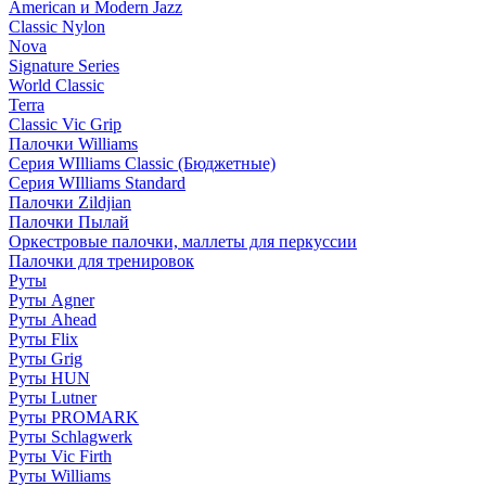
American и Modern Jazz
Classic Nylon
Nova
Signature Series
World Classic
Terra
Classic Vic Grip
Палочки Williams
Серия WIlliams Classic (Бюджетные)
Серия WIlliams Standard
Палочки Zildjian
Палочки Пылай
Оркестровые палочки, маллеты для перкуссии
Палочки для тренировок
Руты
Руты Agner
Руты Ahead
Руты Flix
Руты Grig
Руты HUN
Руты Lutner
Руты PROMARK
Руты Schlagwerk
Руты Vic Firth
Руты Williams