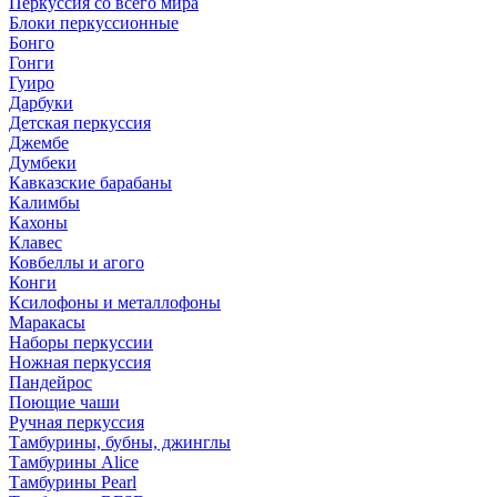
Перкуссия со всего мира
Блоки перкуссионные
Бонго
Гонги
Гуиро
Дарбуки
Детская перкуссия
Джембе
Думбеки
Кавказские барабаны
Калимбы
Кахоны
Клавес
Ковбеллы и агого
Конги
Ксилофоны и металлофоны
Маракасы
Наборы перкуссии
Ножная перкуссия
Пандейрос
Поющие чаши
Ручная перкуссия
Тамбурины, бубны, джинглы
Тамбурины Alice
Тамбурины Pearl