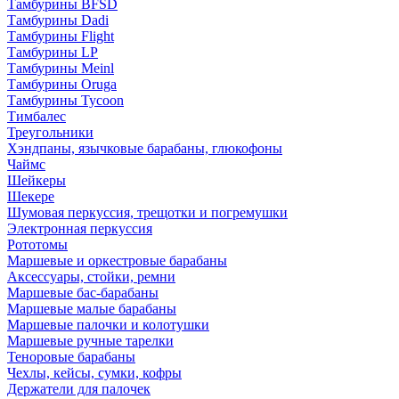
Тамбурины BFSD
Тамбурины Dadi
Тамбурины Flight
Тамбурины LP
Тамбурины Meinl
Тамбурины Oruga
Тамбурины Tycoon
Тимбалес
Треугольники
Хэндпаны, язычковые барабаны, глюкофоны
Чаймс
Шейкеры
Шекере
Шумовая перкуссия, трещотки и погремушки
Электронная перкуссия
Рототомы
Маршевые и оркестровые барабаны
Аксессуары, стойки, ремни
Маршевые бас-барабаны
Маршевые малые барабаны
Маршевые палочки и колотушки
Маршевые ручные тарелки
Теноровые барабаны
Чехлы, кейсы, сумки, кофры
Держатели для палочек