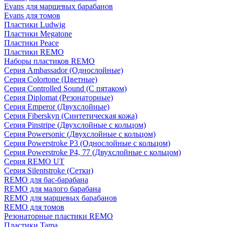
Evans для маршевых барабанов
Evans для томов
Пластики Ludwig
Пластики Megatone
Пластики Peace
Пластики REMO
Наборы пластиков REMO
Серия Ambassador (Однослойные)
Серия Colortone (Цветные)
Серия Controlled Sound (С пятаком)
Серия Diplomat (Резонаторные)
Серия Emperor (Двухслойные)
Серия Fiberskyn (Синтетическая кожа)
Серия Pinstripe (Двухслойные с кольцом)
Серия Powersonic (Двухслойные с кольцом)
Серия Powerstroke P3 (Однослойные с кольцом)
Серия Powerstroke P4, 77 (Двухслойные с кольцом)
Серия REMO UT
Серия Silentstroke (Сетки)
REMO для бас-барабана
REMO для малого барабана
REMO для маршевых барабанов
REMO для томов
Резонаторные пластики REMO
Пластики Tama