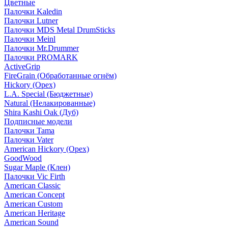
Цветные
Палочки Kaledin
Палочки Lutner
Палочки MDS Metal DrumSticks
Палочки Meinl
Палочки Mr.Drummer
Палочки PROMARK
ActiveGrip
FireGrain (Обработанные огнём)
Hickory (Орех)
L.A. Special (Бюджетные)
Natural (Нелакированные)
Shira Kashi Oak (Дуб)
Подписные модели
Палочки Tama
Палочки Vater
American Hickory (Орех)
GoodWood
Sugar Maple (Клен)
Палочки Vic Firth
American Classic
American Concept
American Custom
American Heritage
American Sound