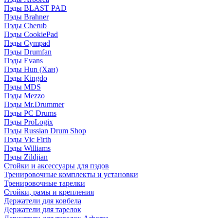
Пэды BLAST PAD
Пэды Brahner
Пэды Cherub
Пэды CookiePad
Пэды Cympad
Пэды Drumfan
Пэды Evans
Пэды Hun (Хан)
Пэды Kingdo
Пэды MDS
Пэды Mezzo
Пэды Mr.Drummer
Пэды PC Drums
Пэды ProLogix
Пэды Russian Drum Shop
Пэды Vic Firth
Пэды Williams
Пэды Zildjian
Стойки и аксессуары для пэдов
Тренировочные комплекты и установки
Тренировочные тарелки
Стойки, рамы и крепления
Держатели для ковбела
Держатели для тарелок