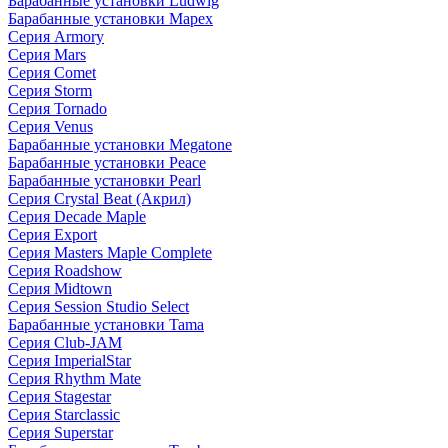
Барабанные установки Ludwig
Барабанные установки Mapex
Серия Armory
Серия Mars
Серия Comet
Серия Storm
Серия Tornado
Серия Venus
Барабанные установки Megatone
Барабанные установки Peace
Барабанные установки Pearl
Серия Crystal Beat (Акрил)
Серия Decade Maple
Серия Export
Серия Masters Maple Complete
Серия Roadshow
Серия Midtown
Серия Session Studio Select
Барабанные установки Tama
Серия Club-JAM
Серия ImperialStar
Серия Rhythm Mate
Серия Stagestar
Серия Starclassic
Серия Superstar