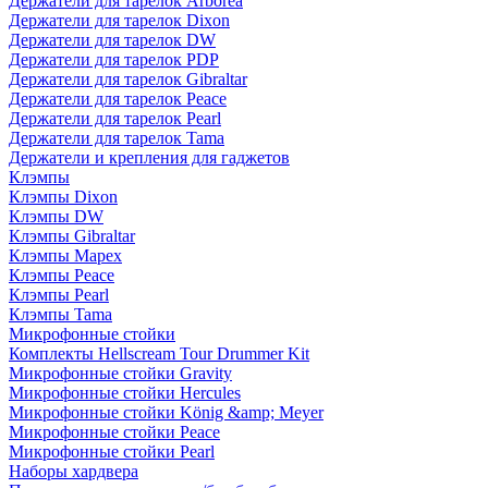
Держатели для тарелок Arborea
Держатели для тарелок Dixon
Держатели для тарелок DW
Держатели для тарелок PDP
Держатели для тарелок Gibraltar
Держатели для тарелок Peace
Держатели для тарелок Pearl
Держатели для тарелок Tama
Держатели и крепления для гаджетов
Клэмпы
Клэмпы Dixon
Клэмпы DW
Клэмпы Gibraltar
Клэмпы Mapex
Клэмпы Peace
Клэмпы Pearl
Клэмпы Tama
Микрофонные стойки
Комплекты Hellscream Tour Drummer Kit
Микрофонные стойки Gravity
Микрофонные стойки Hercules
Микрофонные стойки König &amp; Meyer
Микрофонные стойки Peace
Микрофонные стойки Pearl
Наборы хардвера