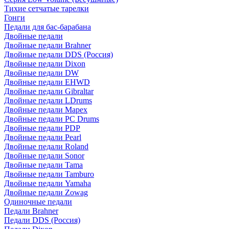
Тихие сетчатые тарелки
Гонги
Педали для бас-барабана
Двойные педали
Двойные педали Brahner
Двойные педали DDS (Россия)
Двойные педали Dixon
Двойные педали DW
Двойные педали EHWD
Двойные педали Gibraltar
Двойные педали LDrums
Двойные педали Mapex
Двойные педали PC Drums
Двойные педали PDP
Двойные педали Pearl
Двойные педали Roland
Двойные педали Sonor
Двойные педали Tama
Двойные педали Tamburo
Двойные педали Yamaha
Двойные педали Zowag
Одиночные педали
Педали Brahner
Педали DDS (Россия)