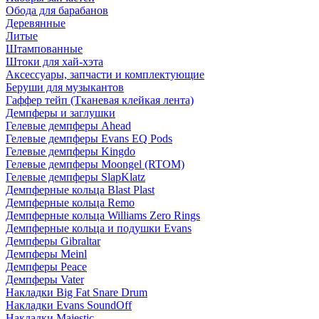
Обода для барабанов
Деревянные
Литые
Штампованные
Штоки для хай-хэта
Аксессуары, запчасти и комплектующие
Беруши для музыкантов
Гаффер тейп (Тканевая клейкая лента)
Демпферы и заглушки
Гелевые демпферы Ahead
Гелевые демпферы Evans EQ Pods
Гелевые демпферы Kingdo
Гелевые демпферы Moongel (RTOM)
Гелевые демпферы SlapKlatz
Демпферные кольца Blast Plast
Демпферные кольца Remo
Демпферные кольца Williams Zero Rings
Демпферные кольца и подушки Evans
Демпферы Gibraltar
Демпферы Meinl
Демпферы Peace
Демпферы Vater
Накладки Big Fat Snare Drum
Накладки Evans SoundOff
Накладки Majestic