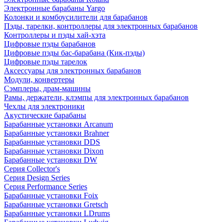
Электронные барабаны Yargo
Колонки и комбоусилители для барабанов
Пэды, тарелки, контроллеры для электронных барабанов
Контроллеры и пэды хай-хэта
Цифровые пэды барабанов
Цифровые пэды бас-барабана (Кик-пэды)
Цифровые пэды тарелок
Аксессуары для электронных барабанов
Модули, конвертеры
Сэмплеры, драм-машины
Рамы, держатели, клэмпы для электронных барабанов
Чехлы для электроники
Акустические барабаны
Барабанные установки Arcanum
Барабанные установки Brahner
Барабанные установки DDS
Барабанные установки Dixon
Барабанные установки DW
Серия Collector's
Серия Design Series
Серия Performance Series
Барабанные установки Foix
Барабанные установки Gretsch
Барабанные установки LDrums