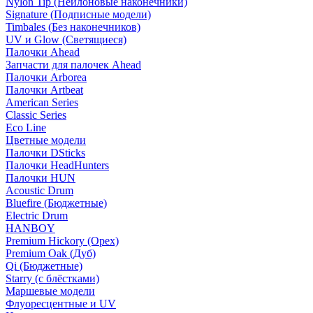
Nylon Tip (Нейлоновые наконечники)
Signature (Подписные модели)
Timbales (Без наконечников)
UV и Glow (Светящиеся)
Палочки Ahead
Запчасти для палочек Ahead
Палочки Arborea
Палочки Artbeat
American Series
Classic Series
Eco Line
Цветные модели
Палочки DSticks
Палочки HeadHunters
Палочки HUN
Acoustic Drum
Bluefire (Бюджетные)
Electric Drum
HANBOY
Premium Hickory (Орех)
Premium Oak (Дуб)
Qi (Бюджетные)
Starry (с блёстками)
Маршевые модели
Флуоресцентные и UV