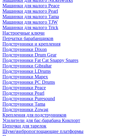
Машинки для малого Nickelworks
Машинки для малого Peace
Машинки для малого Pearl
Машинки для малого Tama
Машинки для малого TJW
Машинки для малого Trick
Настроечные ключи
Перчатки барабанщиков
Подструнники и крепления
Подструнники Dixon
Подструнники Drum Gear
Подструнники Fat Cat Snappy Snares
Подструнники Gibraltar
Подструнники LDrums
Подструнники Mapex
Подструнники PC Drums
Подструнники Peace
Подструнники Pearl
Подструнники Puresound
Подструнники Tama
Подструнники Zowag
Крепления для подструнников
Усилители для бас-барабана Кикпорт
Цепочки для тарелок
Шумо\вибропоглощающие платформы