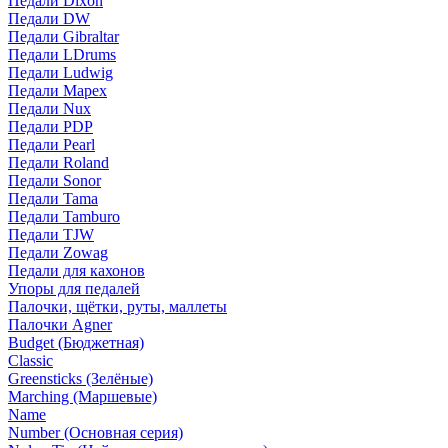
Педали Dixon
Педали DW
Педали Gibraltar
Педали LDrums
Педали Ludwig
Педали Mapex
Педали Nux
Педали PDP
Педали Pearl
Педали Roland
Педали Sonor
Педали Tama
Педали Tamburo
Педали TJW
Педали Zowag
Педали для кахонов
Упоры для педалей
Палочки, щётки, руты, маллеты
Палочки Agner
Budget (Бюджетная)
Classic
Greensticks (Зелёные)
Marching (Маршевые)
Name
Number (Основная серия)