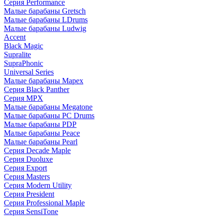
Серия Performance
Малые барабаны Gretsch
Малые барабаны LDrums
Малые барабаны Ludwig
Accent
Black Magic
Supralite
SupraPhonic
Universal Series
Малые барабаны Mapex
Серия Black Panther
Серия MPX
Малые барабаны Megatone
Малые барабаны PC Drums
Малые барабаны PDP
Малые барабаны Peace
Малые барабаны Pearl
Серия Decade Maple
Серия Duoluxe
Серия Export
Серия Masters
Серия Modern Utility
Серия President
Серия Professional Maple
Серия SensiTone