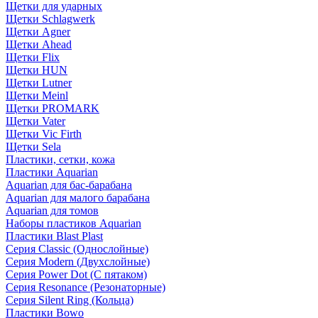
Щетки для ударных
Щетки Schlagwerk
Щетки Agner
Щетки Ahead
Щетки Flix
Щетки HUN
Щетки Lutner
Щетки Meinl
Щетки PROMARK
Щетки Vater
Щетки Vic Firth
Щетки Sela
Пластики, сетки, кожа
Пластики Aquarian
Aquarian для бас-барабана
Aquarian для малого барабана
Aquarian для томов
Наборы пластиков Aquarian
Пластики Blast Plast
Серия Classic (Однослойные)
Серия Modern (Двухслойные)
Серия Power Dot (С пятаком)
Серия Resonance (Резонаторные)
Серия Silent Ring (Кольца)
Пластики Bowo