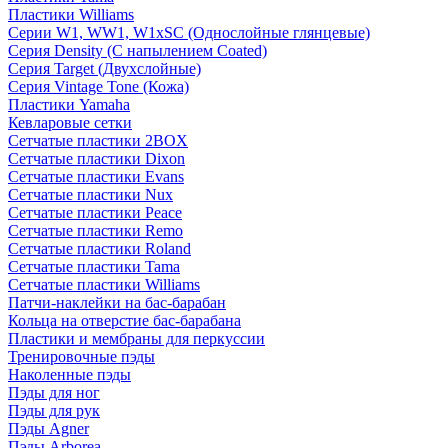
Пластики Williams
Серии W1, WW1, W1xSC (Однослойные глянцевые)
Серия Density (C напылением Coated)
Серия Target (Двухслойные)
Серия Vintage Tone (Кожа)
Пластики Yamaha
Кевларовые сетки
Сетчатые пластики 2BOX
Сетчатые пластики Dixon
Сетчатые пластики Evans
Сетчатые пластики Nux
Сетчатые пластики Peace
Сетчатые пластики Remo
Сетчатые пластики Roland
Сетчатые пластики Tama
Сетчатые пластики Williams
Патчи-наклейки на бас-барабан
Кольца на отверстие бас-барабана
Пластики и мембраны для перкуссии
Тренировочные пэды
Наколенные пэды
Пэды для ног
Пэды для рук
Пэды Agner
Пэды Arborea