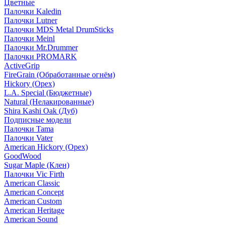
Цветные
Палочки Kaledin
Палочки Lutner
Палочки MDS Metal DrumSticks
Палочки Meinl
Палочки Mr.Drummer
Палочки PROMARK
ActiveGrip
FireGrain (Обработанные огнём)
Hickory (Орех)
L.A. Special (Бюджетные)
Natural (Нелакированные)
Shira Kashi Oak (Дуб)
Подписные модели
Палочки Tama
Палочки Vater
American Hickory (Орех)
GoodWood
Sugar Maple (Клен)
Палочки Vic Firth
American Classic
American Concept
American Custom
American Heritage
American Sound