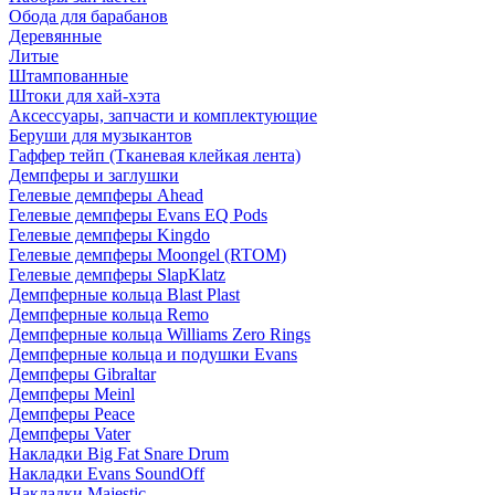
Обода для барабанов
Деревянные
Литые
Штампованные
Штоки для хай-хэта
Аксессуары, запчасти и комплектующие
Беруши для музыкантов
Гаффер тейп (Тканевая клейкая лента)
Демпферы и заглушки
Гелевые демпферы Ahead
Гелевые демпферы Evans EQ Pods
Гелевые демпферы Kingdo
Гелевые демпферы Moongel (RTOM)
Гелевые демпферы SlapKlatz
Демпферные кольца Blast Plast
Демпферные кольца Remo
Демпферные кольца Williams Zero Rings
Демпферные кольца и подушки Evans
Демпферы Gibraltar
Демпферы Meinl
Демпферы Peace
Демпферы Vater
Накладки Big Fat Snare Drum
Накладки Evans SoundOff
Накладки Majestic