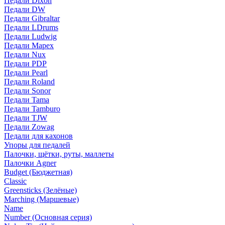
Педали Dixon
Педали DW
Педали Gibraltar
Педали LDrums
Педали Ludwig
Педали Mapex
Педали Nux
Педали PDP
Педали Pearl
Педали Roland
Педали Sonor
Педали Tama
Педали Tamburo
Педали TJW
Педали Zowag
Педали для кахонов
Упоры для педалей
Палочки, щётки, руты, маллеты
Палочки Agner
Budget (Бюджетная)
Classic
Greensticks (Зелёные)
Marching (Маршевые)
Name
Number (Основная серия)