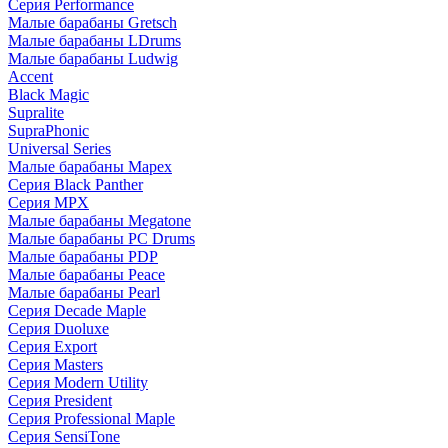
Серия Performance
Малые барабаны Gretsch
Малые барабаны LDrums
Малые барабаны Ludwig
Accent
Black Magic
Supralite
SupraPhonic
Universal Series
Малые барабаны Mapex
Серия Black Panther
Серия MPX
Малые барабаны Megatone
Малые барабаны PC Drums
Малые барабаны PDP
Малые барабаны Peace
Малые барабаны Pearl
Серия Decade Maple
Серия Duoluxe
Серия Export
Серия Masters
Серия Modern Utility
Серия President
Серия Professional Maple
Серия SensiTone