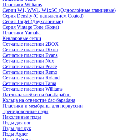
Пластики Williams
Серии W1, WW1, W1xSC (Однослойные глянцевые)
Серия Density (C напылением Coated)
Серия Target (Двухслойные)
Серия Vintage Tone (Кожа)
Пластики Yamaha
Кевларовые сетки
Сетчатые пластики 2BOX
Сетчатые пластики Dixon
Сетчатые пластики Evans
Сетчатые пластики Nux
Сетчатые пластики Peace
Сетчатые пластики Remo
Сетчатые пластики Roland
Сетчатые пластики Tama
Сетчатые пластики Williams
Патчи-наклейки на бас-барабан
Кольца на отверстие бас-барабана
Пластики и мембраны для перкуссии
Тренировочные пэды
Наколенные пэды
Пэды для ног
Пэды для рук
Пэды Agner
Пэды Arborea