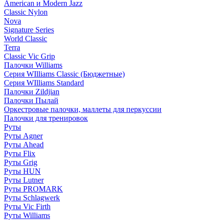
American и Modern Jazz
Classic Nylon
Nova
Signature Series
World Classic
Terra
Classic Vic Grip
Палочки Williams
Серия WIlliams Classic (Бюджетные)
Серия WIlliams Standard
Палочки Zildjian
Палочки Пылай
Оркестровые палочки, маллеты для перкуссии
Палочки для тренировок
Руты
Руты Agner
Руты Ahead
Руты Flix
Руты Grig
Руты HUN
Руты Lutner
Руты PROMARK
Руты Schlagwerk
Руты Vic Firth
Руты Williams