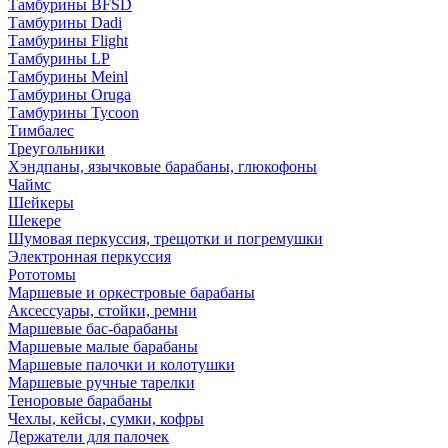
Тамбурины BFSD
Тамбурины Dadi
Тамбурины Flight
Тамбурины LP
Тамбурины Meinl
Тамбурины Oruga
Тамбурины Tycoon
Тимбалес
Треугольники
Хэндпаны, язычковые барабаны, глюкофоны
Чаймс
Шейкеры
Шекере
Шумовая перкуссия, трещотки и погремушки
Электронная перкуссия
Рототомы
Маршевые и оркестровые барабаны
Аксессуары, стойки, ремни
Маршевые бас-барабаны
Маршевые малые барабаны
Маршевые палочки и колотушки
Маршевые ручные тарелки
Теноровые барабаны
Чехлы, кейсы, сумки, кофры
Держатели для палочек