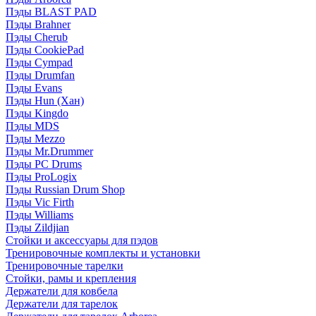
Пэды BLAST PAD
Пэды Brahner
Пэды Cherub
Пэды CookiePad
Пэды Cympad
Пэды Drumfan
Пэды Evans
Пэды Hun (Хан)
Пэды Kingdo
Пэды MDS
Пэды Mezzo
Пэды Mr.Drummer
Пэды PC Drums
Пэды ProLogix
Пэды Russian Drum Shop
Пэды Vic Firth
Пэды Williams
Пэды Zildjian
Стойки и аксессуары для пэдов
Тренировочные комплекты и установки
Тренировочные тарелки
Стойки, рамы и крепления
Держатели для ковбела
Держатели для тарелок