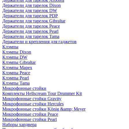
Держатели для тарелок Arborea
Держатели для тарелок Dixon
Держатели для тарелок DW
Держатели для тарелок PDP
Держатели для тарелок Gibraltar
Держатели для тарелок Peace
Держатели для тарелок Pearl
Держатели для тарелок Tama
Держатели и крепления для гаджетов
Клэмпы
Клэмпы Dixon
Клэмпы DW
Клэмпы Gibraltar
Клэмпы Mapex
Клэмпы Peace
Клэмпы Pearl
Клэмпы Tama
Микрофонные стойки
Комплекты Hellscream Tour Drummer Kit
Микрофонные стойки Gravity
Микрофонные стойки Hercules
Микрофонные стойки König &amp; Meyer
Микрофонные стойки Peace
Микрофонные стойки Pearl
Наборы хардвера