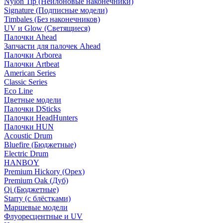
Nylon Tip (Нейлоновые наконечники)
Signature (Подписные модели)
Timbales (Без наконечников)
UV и Glow (Светящиеся)
Палочки Ahead
Запчасти для палочек Ahead
Палочки Arborea
Палочки Artbeat
American Series
Classic Series
Eco Line
Цветные модели
Палочки DSticks
Палочки HeadHunters
Палочки HUN
Acoustic Drum
Bluefire (Бюджетные)
Electric Drum
HANBOY
Premium Hickory (Орех)
Premium Oak (Дуб)
Qi (Бюджетные)
Starry (с блёстками)
Маршевые модели
Флуоресцентные и UV