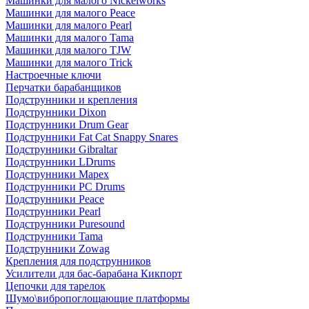
Машинки для малого Nickelworks
Машинки для малого Peace
Машинки для малого Pearl
Машинки для малого Tama
Машинки для малого TJW
Машинки для малого Trick
Настроечные ключи
Перчатки барабанщиков
Подструнники и крепления
Подструнники Dixon
Подструнники Drum Gear
Подструнники Fat Cat Snappy Snares
Подструнники Gibraltar
Подструнники LDrums
Подструнники Mapex
Подструнники PC Drums
Подструнники Peace
Подструнники Pearl
Подструнники Puresound
Подструнники Tama
Подструнники Zowag
Крепления для подструнников
Усилители для бас-барабана Кикпорт
Цепочки для тарелок
Шумо\вибропоглощающие платформы