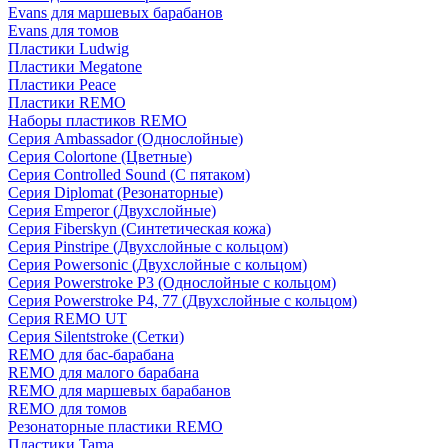
Evans для маршевых барабанов
Evans для томов
Пластики Ludwig
Пластики Megatone
Пластики Peace
Пластики REMO
Наборы пластиков REMO
Серия Ambassador (Однослойные)
Серия Colortone (Цветные)
Серия Controlled Sound (С пятаком)
Серия Diplomat (Резонаторные)
Серия Emperor (Двухслойные)
Серия Fiberskyn (Синтетическая кожа)
Серия Pinstripe (Двухслойные с кольцом)
Серия Powersonic (Двухслойные с кольцом)
Серия Powerstroke P3 (Однослойные с кольцом)
Серия Powerstroke P4, 77 (Двухслойные с кольцом)
Серия REMO UT
Серия Silentstroke (Сетки)
REMO для бас-барабана
REMO для малого барабана
REMO для маршевых барабанов
REMO для томов
Резонаторные пластики REMO
Пластики Tama