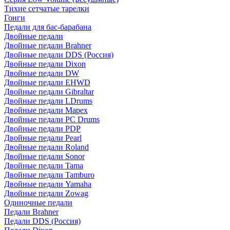
Тихие сетчатые тарелки
Гонги
Педали для бас-барабана
Двойные педали
Двойные педали Brahner
Двойные педали DDS (Россия)
Двойные педали Dixon
Двойные педали DW
Двойные педали EHWD
Двойные педали Gibraltar
Двойные педали LDrums
Двойные педали Mapex
Двойные педали PC Drums
Двойные педали PDP
Двойные педали Pearl
Двойные педали Roland
Двойные педали Sonor
Двойные педали Tama
Двойные педали Tamburo
Двойные педали Yamaha
Двойные педали Zowag
Одиночные педали
Педали Brahner
Педали DDS (Россия)