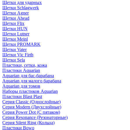
Щетки для ударных
Щетки Schlagwerk
Щетки Agner
Щетки Ahead
Щетки Flix
Щетки HUN
Щетки Lutner
Щетки Meinl
Щетки PROMARK
Щетки Vater
Щетки Vic Firth
Щетки Sela
Пластики, сетки, кожа
Пластики Aquarian
Aquarian для бас-барабана
Aquarian для малого барабана
Aquarian для томов
Наборы пластиков Aquarian
Пластики Blast Plast
Серия Classic (Однослойные)
Серия Modern (Двухслойные)
Серия Power Dot (С пятаком)
Серия Resonance (Резонаторные)
Серия Silent Ring (Кольца)
Пластики Bowo