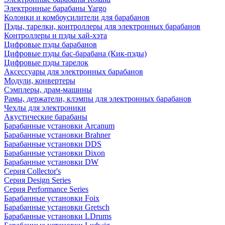
Электронные барабаны Yargo
Колонки и комбоусилители для барабанов
Пэды, тарелки, контроллеры для электронных барабанов
Контроллеры и пэды хай-хэта
Цифровые пэды барабанов
Цифровые пэды бас-барабана (Кик-пэды)
Цифровые пэды тарелок
Аксессуары для электронных барабанов
Модули, конвертеры
Сэмплеры, драм-машины
Рамы, держатели, клэмпы для электронных барабанов
Чехлы для электроники
Акустические барабаны
Барабанные установки Arcanum
Барабанные установки Brahner
Барабанные установки DDS
Барабанные установки Dixon
Барабанные установки DW
Серия Collector's
Серия Design Series
Серия Performance Series
Барабанные установки Foix
Барабанные установки Gretsch
Барабанные установки LDrums