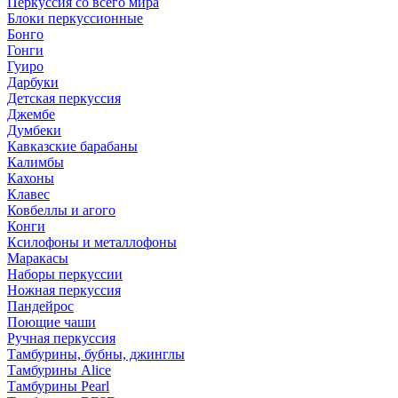
Перкуссия со всего мира
Блоки перкуссионные
Бонго
Гонги
Гуиро
Дарбуки
Детская перкуссия
Джембе
Думбеки
Кавказские барабаны
Калимбы
Кахоны
Клавес
Ковбеллы и агого
Конги
Ксилофоны и металлофоны
Маракасы
Наборы перкуссии
Ножная перкуссия
Пандейрос
Поющие чаши
Ручная перкуссия
Тамбурины, бубны, джинглы
Тамбурины Alice
Тамбурины Pearl