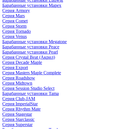
Барабанные установки Ludwig
Барабанные установки Mapex
Серия Armory
Серия Mars
Серия Comet
Серия Storm
Серия Tornado
Серия Venus
Барабанные установки Megatone
Барабанные установки Peace
Барабанные установки Pearl
Серия Crystal Beat (Акрил)
Серия Decade Maple
Серия Export
Серия Masters Maple Complete
Серия Roadshow
Серия Midtown
Серия Session Studio Select
Барабанные установки Tama
Серия Club-JAM
Серия ImperialStar
Серия Rhythm Mate
Серия Stagestar
Серия Starclassic
Серия Superstar