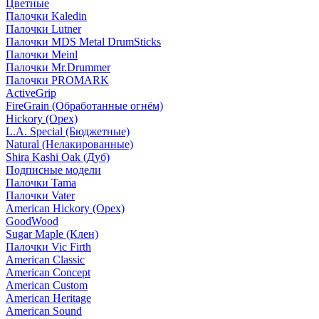
Цветные
Палочки Kaledin
Палочки Lutner
Палочки MDS Metal DrumSticks
Палочки Meinl
Палочки Mr.Drummer
Палочки PROMARK
ActiveGrip
FireGrain (Обработанные огнём)
Hickory (Орех)
L.A. Special (Бюджетные)
Natural (Нелакированные)
Shira Kashi Oak (Дуб)
Подписные модели
Палочки Tama
Палочки Vater
American Hickory (Орех)
GoodWood
Sugar Maple (Клен)
Палочки Vic Firth
American Classic
American Concept
American Custom
American Heritage
American Sound