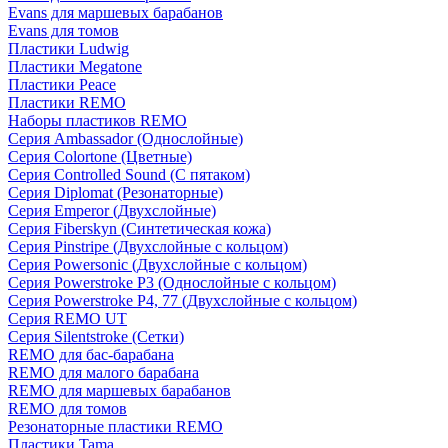
Evans для маршевых барабанов
Evans для томов
Пластики Ludwig
Пластики Megatone
Пластики Peace
Пластики REMO
Наборы пластиков REMO
Серия Ambassador (Однослойные)
Серия Colortone (Цветные)
Серия Controlled Sound (С пятаком)
Серия Diplomat (Резонаторные)
Серия Emperor (Двухслойные)
Серия Fiberskyn (Синтетическая кожа)
Серия Pinstripe (Двухслойные с кольцом)
Серия Powersonic (Двухслойные с кольцом)
Серия Powerstroke P3 (Однослойные с кольцом)
Серия Powerstroke P4, 77 (Двухслойные с кольцом)
Серия REMO UT
Серия Silentstroke (Сетки)
REMO для бас-барабана
REMO для малого барабана
REMO для маршевых барабанов
REMO для томов
Резонаторные пластики REMO
Пластики Tama