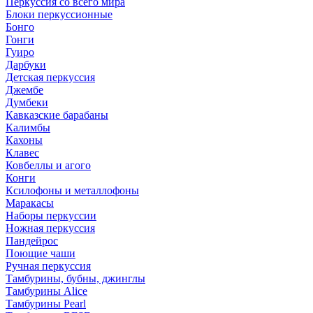
Перкуссия со всего мира
Блоки перкуссионные
Бонго
Гонги
Гуиро
Дарбуки
Детская перкуссия
Джембе
Думбеки
Кавказские барабаны
Калимбы
Кахоны
Клавес
Ковбеллы и агого
Конги
Ксилофоны и металлофоны
Маракасы
Наборы перкуссии
Ножная перкуссия
Пандейрос
Поющие чаши
Ручная перкуссия
Тамбурины, бубны, джинглы
Тамбурины Alice
Тамбурины Pearl