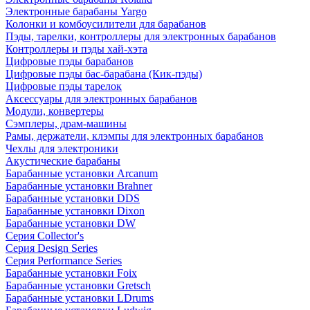
Электронные барабаны Yargo
Колонки и комбоусилители для барабанов
Пэды, тарелки, контроллеры для электронных барабанов
Контроллеры и пэды хай-хэта
Цифровые пэды барабанов
Цифровые пэды бас-барабана (Кик-пэды)
Цифровые пэды тарелок
Аксессуары для электронных барабанов
Модули, конвертеры
Сэмплеры, драм-машины
Рамы, держатели, клэмпы для электронных барабанов
Чехлы для электроники
Акустические барабаны
Барабанные установки Arcanum
Барабанные установки Brahner
Барабанные установки DDS
Барабанные установки Dixon
Барабанные установки DW
Серия Collector's
Серия Design Series
Серия Performance Series
Барабанные установки Foix
Барабанные установки Gretsch
Барабанные установки LDrums