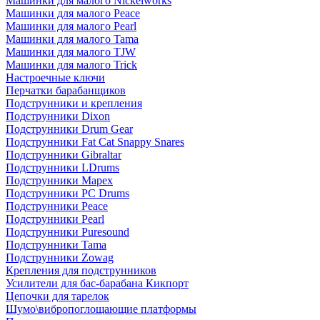
Машинки для малого Nickelworks
Машинки для малого Peace
Машинки для малого Pearl
Машинки для малого Tama
Машинки для малого TJW
Машинки для малого Trick
Настроечные ключи
Перчатки барабанщиков
Подструнники и крепления
Подструнники Dixon
Подструнники Drum Gear
Подструнники Fat Cat Snappy Snares
Подструнники Gibraltar
Подструнники LDrums
Подструнники Mapex
Подструнники PC Drums
Подструнники Peace
Подструнники Pearl
Подструнники Puresound
Подструнники Tama
Подструнники Zowag
Крепления для подструнников
Усилители для бас-барабана Кикпорт
Цепочки для тарелок
Шумо\вибропоглощающие платформы