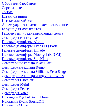
Обода для барабанов
Деревянные
Литые
Штампованные
Штоки для хай-хэта
Аксессуары, запчасти и комплектующие
Беруши для музыкантов
Гаффер тейп (Тканевая клейкая лента)
Демпферы и заглушки
Гелевые демпферы Ahead
Гелевые демпферы Evans EQ Pods
Гелевые демпферы Kingdo
Гелевые демпферы Moongel (RTOM)
Гелевые демпферы SlapKlatz
Демпферные кольца Blast Plast
Демпферные кольца Remo
Демпферные кольца Williams Zero Rings
Демпферные кольца и подушки Evans
Демпферы Gibraltar
Демпферы Meinl
Демпферы Peace
Демпферы Vater
Накладки Big Fat Snare Drum
Накладки Evans SoundOff
Накладки Majestic