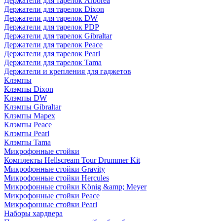
Держатели для тарелок Arborea
Держатели для тарелок Dixon
Держатели для тарелок DW
Держатели для тарелок PDP
Держатели для тарелок Gibraltar
Держатели для тарелок Peace
Держатели для тарелок Pearl
Держатели для тарелок Tama
Держатели и крепления для гаджетов
Клэмпы
Клэмпы Dixon
Клэмпы DW
Клэмпы Gibraltar
Клэмпы Mapex
Клэмпы Peace
Клэмпы Pearl
Клэмпы Tama
Микрофонные стойки
Комплекты Hellscream Tour Drummer Kit
Микрофонные стойки Gravity
Микрофонные стойки Hercules
Микрофонные стойки König &amp; Meyer
Микрофонные стойки Peace
Микрофонные стойки Pearl
Наборы хардвера