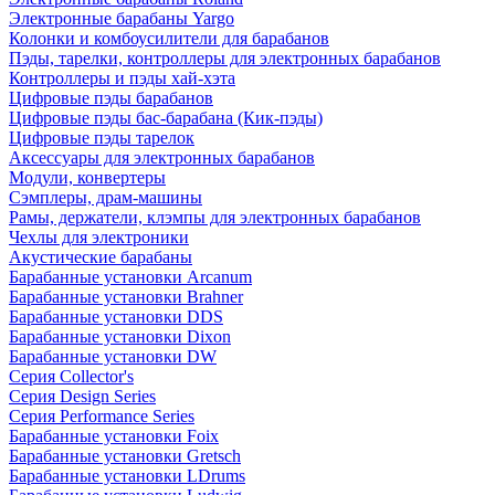
Электронные барабаны Yargo
Колонки и комбоусилители для барабанов
Пэды, тарелки, контроллеры для электронных барабанов
Контроллеры и пэды хай-хэта
Цифровые пэды барабанов
Цифровые пэды бас-барабана (Кик-пэды)
Цифровые пэды тарелок
Аксессуары для электронных барабанов
Модули, конвертеры
Сэмплеры, драм-машины
Рамы, держатели, клэмпы для электронных барабанов
Чехлы для электроники
Акустические барабаны
Барабанные установки Arcanum
Барабанные установки Brahner
Барабанные установки DDS
Барабанные установки Dixon
Барабанные установки DW
Серия Collector's
Серия Design Series
Серия Performance Series
Барабанные установки Foix
Барабанные установки Gretsch
Барабанные установки LDrums