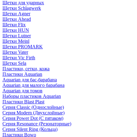
Щетки для ударных
Щетки Schlagwerk
Щетки Agner
Щетки Ahead
Щетки Flix
Щетки HUN
Щетки Lutner
Щетки Meinl
Щетки PROMARK
Щетки Vater
Щетки Vic Firth
Щетки Sela
Пластики, сетки, кожа
Пластики Aquarian
Aquarian для бас-барабана
Aquarian для малого барабана
Aquarian для томов
Наборы пластиков Aquarian
Пластики Blast Plast
Серия Classic (Однослойные)
Серия Modern (Двухслойные)
Серия Power Dot (С пятаком)
Серия Resonance (Резонаторные)
Серия Silent Ring (Кольца)
Пластики Bowo