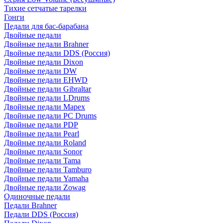
Тихие сетчатые тарелки
Гонги
Педали для бас-барабана
Двойные педали
Двойные педали Brahner
Двойные педали DDS (Россия)
Двойные педали Dixon
Двойные педали DW
Двойные педали EHWD
Двойные педали Gibraltar
Двойные педали LDrums
Двойные педали Mapex
Двойные педали PC Drums
Двойные педали PDP
Двойные педали Pearl
Двойные педали Roland
Двойные педали Sonor
Двойные педали Tama
Двойные педали Tamburo
Двойные педали Yamaha
Двойные педали Zowag
Одиночные педали
Педали Brahner
Педали DDS (Россия)