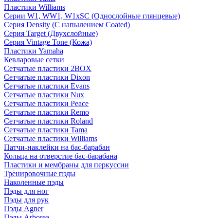
Пластики Williams
Серии W1, WW1, W1xSC (Однослойные глянцевые)
Серия Density (C напылением Coated)
Серия Target (Двухслойные)
Серия Vintage Tone (Кожа)
Пластики Yamaha
Кевларовые сетки
Сетчатые пластики 2BOX
Сетчатые пластики Dixon
Сетчатые пластики Evans
Сетчатые пластики Nux
Сетчатые пластики Peace
Сетчатые пластики Remo
Сетчатые пластики Roland
Сетчатые пластики Tama
Сетчатые пластики Williams
Патчи-наклейки на бас-барабан
Кольца на отверстие бас-барабана
Пластики и мембраны для перкуссии
Тренировочные пэды
Наколенные пэды
Пэды для ног
Пэды для рук
Пэды Agner
Пэды Arborea