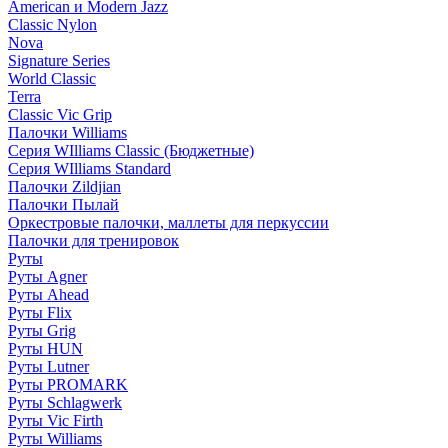
American и Modern Jazz
Classic Nylon
Nova
Signature Series
World Classic
Terra
Classic Vic Grip
Палочки Williams
Серия WIlliams Classic (Бюджетные)
Серия WIlliams Standard
Палочки Zildjian
Палочки Пылай
Оркестровые палочки, маллеты для перкуссии
Палочки для тренировок
Руты
Руты Agner
Руты Ahead
Руты Flix
Руты Grig
Руты HUN
Руты Lutner
Руты PROMARK
Руты Schlagwerk
Руты Vic Firth
Руты Williams