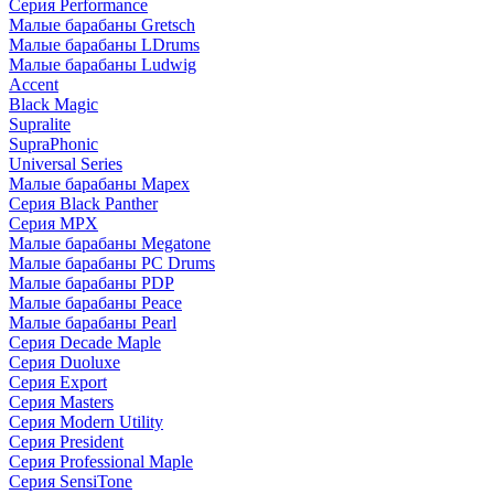
Серия Performance
Малые барабаны Gretsch
Малые барабаны LDrums
Малые барабаны Ludwig
Accent
Black Magic
Supralite
SupraPhonic
Universal Series
Малые барабаны Mapex
Серия Black Panther
Серия MPX
Малые барабаны Megatone
Малые барабаны PC Drums
Малые барабаны PDP
Малые барабаны Peace
Малые барабаны Pearl
Серия Decade Maple
Серия Duoluxe
Серия Export
Серия Masters
Серия Modern Utility
Серия President
Серия Professional Maple
Серия SensiTone