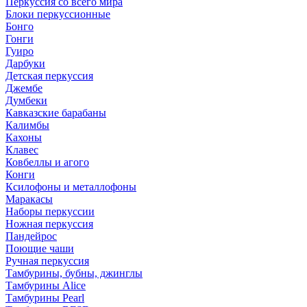
Перкуссия со всего мира
Блоки перкуссионные
Бонго
Гонги
Гуиро
Дарбуки
Детская перкуссия
Джембе
Думбеки
Кавказские барабаны
Калимбы
Кахоны
Клавес
Ковбеллы и агого
Конги
Ксилофоны и металлофоны
Маракасы
Наборы перкуссии
Ножная перкуссия
Пандейрос
Поющие чаши
Ручная перкуссия
Тамбурины, бубны, джинглы
Тамбурины Alice
Тамбурины Pearl