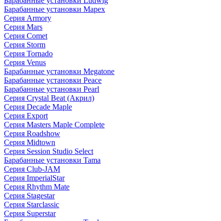
Барабанные установки Ludwig
Барабанные установки Mapex
Серия Armory
Серия Mars
Серия Comet
Серия Storm
Серия Tornado
Серия Venus
Барабанные установки Megatone
Барабанные установки Peace
Барабанные установки Pearl
Серия Crystal Beat (Акрил)
Серия Decade Maple
Серия Export
Серия Masters Maple Complete
Серия Roadshow
Серия Midtown
Серия Session Studio Select
Барабанные установки Tama
Серия Club-JAM
Серия ImperialStar
Серия Rhythm Mate
Серия Stagestar
Серия Starclassic
Серия Superstar