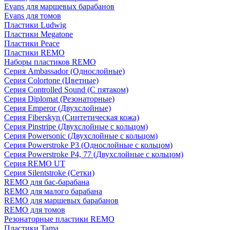
Evans для маршевых барабанов
Evans для томов
Пластики Ludwig
Пластики Megatone
Пластики Peace
Пластики REMO
Наборы пластиков REMO
Серия Ambassador (Однослойные)
Серия Colortone (Цветные)
Серия Controlled Sound (С пятаком)
Серия Diplomat (Резонаторные)
Серия Emperor (Двухслойные)
Серия Fiberskyn (Синтетическая кожа)
Серия Pinstripe (Двухслойные с кольцом)
Серия Powersonic (Двухслойные с кольцом)
Серия Powerstroke P3 (Однослойные с кольцом)
Серия Powerstroke P4, 77 (Двухслойные с кольцом)
Серия REMO UT
Серия Silentstroke (Сетки)
REMO для бас-барабана
REMO для малого барабана
REMO для маршевых барабанов
REMO для томов
Резонаторные пластики REMO
Пластики Tama