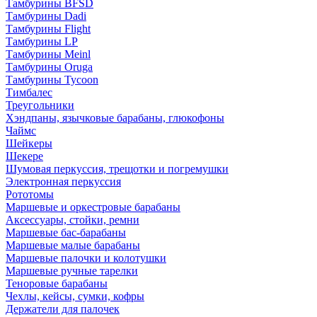
Тамбурины BFSD
Тамбурины Dadi
Тамбурины Flight
Тамбурины LP
Тамбурины Meinl
Тамбурины Oruga
Тамбурины Tycoon
Тимбалес
Треугольники
Хэндпаны, язычковые барабаны, глюкофоны
Чаймс
Шейкеры
Шекере
Шумовая перкуссия, трещотки и погремушки
Электронная перкуссия
Рототомы
Маршевые и оркестровые барабаны
Аксессуары, стойки, ремни
Маршевые бас-барабаны
Маршевые малые барабаны
Маршевые палочки и колотушки
Маршевые ручные тарелки
Теноровые барабаны
Чехлы, кейсы, сумки, кофры
Держатели для палочек