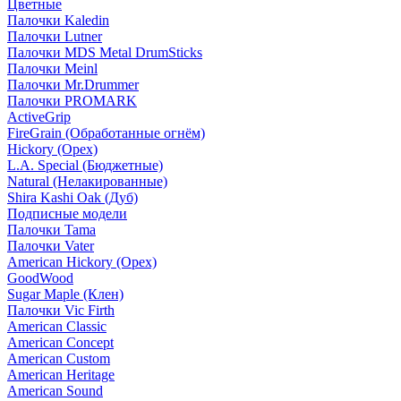
Цветные
Палочки Kaledin
Палочки Lutner
Палочки MDS Metal DrumSticks
Палочки Meinl
Палочки Mr.Drummer
Палочки PROMARK
ActiveGrip
FireGrain (Обработанные огнём)
Hickory (Орех)
L.A. Special (Бюджетные)
Natural (Нелакированные)
Shira Kashi Oak (Дуб)
Подписные модели
Палочки Tama
Палочки Vater
American Hickory (Орех)
GoodWood
Sugar Maple (Клен)
Палочки Vic Firth
American Classic
American Concept
American Custom
American Heritage
American Sound