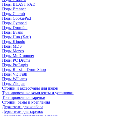
Пэды BLAST PAD
Пэды Brahner
Пэды Cherub
Пэды CookiePad
Пэды Cympad
Пэды Drumfan
Пэды Evans
Пэды Hun (Хан)
Пэды Kingdo
Пэды MDS
Пэды Mezzo
Пэды Mr.Drummer
Пэды PC Drums
Пэды ProLogix
Пэды Russian Drum Shop
Пэды Vic Firth
Пэды Williams
Пэды Zildjian
Стойки и аксессуары для пэдов
Тренировочные комплекты и установки
Тренировочные тарелки
Стойки, рамы и крепления
Держатели для ковбела
Держатели для тарелок