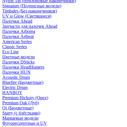
Nylon Tip (Нейлоновые наконечники)
Signature (Подписные модели)
Timbales (Без наконечников)
UV и Glow (Светящиеся)
Палочки Ahead
Запчасти для палочек Ahead
Палочки Arborea
Палочки Artbeat
American Series
Classic Series
Eco Line
Цветные модели
Палочки DSticks
Палочки HeadHunters
Палочки HUN
Acoustic Drum
Bluefire (Бюджетные)
Electric Drum
HANBOY
Premium Hickory (Орех)
Premium Oak (Дуб)
Qi (Бюджетные)
Starry (с блёстками)
Маршевые модели
Флуоресцентные и UV