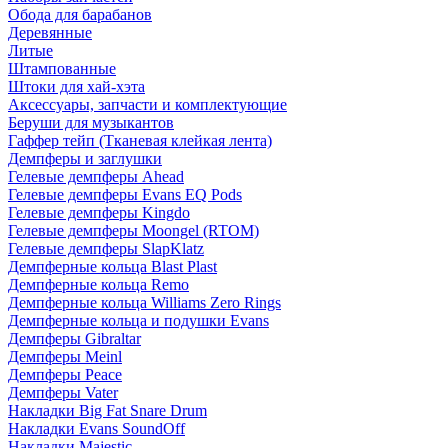
Обода для барабанов
Деревянные
Литые
Штампованные
Штоки для хай-хэта
Аксессуары, запчасти и комплектующие
Беруши для музыкантов
Гаффер тейп (Тканевая клейкая лента)
Демпферы и заглушки
Гелевые демпферы Ahead
Гелевые демпферы Evans EQ Pods
Гелевые демпферы Kingdo
Гелевые демпферы Moongel (RTOM)
Гелевые демпферы SlapKlatz
Демпферные кольца Blast Plast
Демпферные кольца Remo
Демпферные кольца Williams Zero Rings
Демпферные кольца и подушки Evans
Демпферы Gibraltar
Демпферы Meinl
Демпферы Peace
Демпферы Vater
Накладки Big Fat Snare Drum
Накладки Evans SoundOff
Накладки Majestic