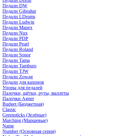
Педали Dixon
Педали DW
Педали Gibraltar
Педали LDrums
Педали Ludwig
Педали Mapex
Педали Nux
Педали PDP
Педали Pearl
Педали Roland
Педали Sonor
Педали Tama
Педали Tamburo
Педали TJW
Педали Zowag
Педали для кахонов
Упоры для педалей
Палочки, щётки, руты, маллеты
Палочки Agner
Budget (Бюджетная)
Classic
Greensticks (Зелёные)
Marching (Маршевые)
Name
Number (Основная серия)