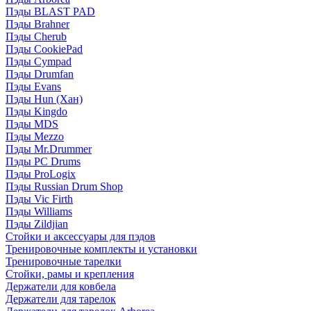
Пэды BLAST PAD
Пэды Brahner
Пэды Cherub
Пэды CookiePad
Пэды Cympad
Пэды Drumfan
Пэды Evans
Пэды Hun (Хан)
Пэды Kingdo
Пэды MDS
Пэды Mezzo
Пэды Mr.Drummer
Пэды PC Drums
Пэды ProLogix
Пэды Russian Drum Shop
Пэды Vic Firth
Пэды Williams
Пэды Zildjian
Стойки и аксессуары для пэдов
Тренировочные комплекты и установки
Тренировочные тарелки
Стойки, рамы и крепления
Держатели для ковбела
Держатели для тарелок