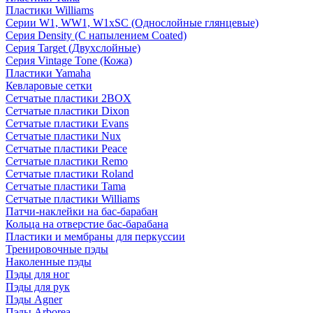
Пластики Williams
Серии W1, WW1, W1xSC (Однослойные глянцевые)
Серия Density (C напылением Coated)
Серия Target (Двухслойные)
Серия Vintage Tone (Кожа)
Пластики Yamaha
Кевларовые сетки
Сетчатые пластики 2BOX
Сетчатые пластики Dixon
Сетчатые пластики Evans
Сетчатые пластики Nux
Сетчатые пластики Peace
Сетчатые пластики Remo
Сетчатые пластики Roland
Сетчатые пластики Tama
Сетчатые пластики Williams
Патчи-наклейки на бас-барабан
Кольца на отверстие бас-барабана
Пластики и мембраны для перкуссии
Тренировочные пэды
Наколенные пэды
Пэды для ног
Пэды для рук
Пэды Agner
Пэды Arborea