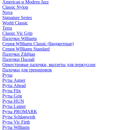
American и Modern Jazz
Classic Nylon
Nova
Signature Series
World Classic
Terra
Classic Vic Grip
Палочки Williams
Серия WIlliams Classic (Бюджетные)
Серия WIlliams Standard
Палочки Zildjian
Палочки Пылай
Оркестровые палочки, маллеты для перкуссии
Палочки для тренировок
Руты
Руты Agner
Руты Ahead
Руты Flix
Руты Grig
Руты HUN
Руты Lutner
Руты PROMARK
Руты Schlagwerk
Руты Vic Firth
Руты Williams