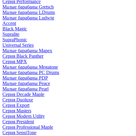
Серия Performance
Малые барабаны Gretsch
Малые барабаны LDrums
Малые барабаны Ludwig
Accent
Black Magic
Supralite
SupraPhonic
Universal Series
Малые барабаны Mapex
Серия Black Panther
Серия MPX
Малые барабаны Megatone
Малые барабаны PC Drums
Малые барабаны PDP
Малые барабаны Peace
Малые барабаны Pearl
Серия Decade Maple
Серия Duoluxe
Серия Export
Серия Masters
Серия Modern Utility
Серия President
Серия Professional Maple
Серия SensiTone