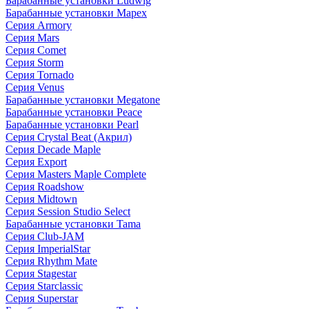
Барабанные установки Ludwig
Барабанные установки Mapex
Серия Armory
Серия Mars
Серия Comet
Серия Storm
Серия Tornado
Серия Venus
Барабанные установки Megatone
Барабанные установки Peace
Барабанные установки Pearl
Серия Crystal Beat (Акрил)
Серия Decade Maple
Серия Export
Серия Masters Maple Complete
Серия Roadshow
Серия Midtown
Серия Session Studio Select
Барабанные установки Tama
Серия Club-JAM
Серия ImperialStar
Серия Rhythm Mate
Серия Stagestar
Серия Starclassic
Серия Superstar