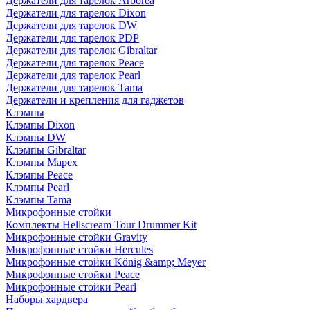
Держатели для тарелок Arborea
Держатели для тарелок Dixon
Держатели для тарелок DW
Держатели для тарелок PDP
Держатели для тарелок Gibraltar
Держатели для тарелок Peace
Держатели для тарелок Pearl
Держатели для тарелок Tama
Держатели и крепления для гаджетов
Клэмпы
Клэмпы Dixon
Клэмпы DW
Клэмпы Gibraltar
Клэмпы Mapex
Клэмпы Peace
Клэмпы Pearl
Клэмпы Tama
Микрофонные стойки
Комплекты Hellscream Tour Drummer Kit
Микрофонные стойки Gravity
Микрофонные стойки Hercules
Микрофонные стойки König &amp; Meyer
Микрофонные стойки Peace
Микрофонные стойки Pearl
Наборы хардвера