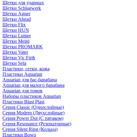
Щетки для ударных
Щетки Schlagwerk
Щетки Agner
Щетки Ahead
Щетки Flix
Щетки HUN
Щетки Lutner
Щетки Meinl
Щетки PROMARK
Щетки Vater
Щетки Vic Firth
Щетки Sela
Пластики, сетки, кожа
Пластики Aquarian
Aquarian для бас-барабана
Aquarian для малого барабана
Aquarian для томов
Наборы пластиков Aquarian
Пластики Blast Plast
Серия Classic (Однослойные)
Серия Modern (Двухслойные)
Серия Power Dot (С пятаком)
Серия Resonance (Резонаторные)
Серия Silent Ring (Кольца)
Пластики Bowo