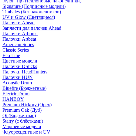
Nylon Tip (Нейлоновые наконечники)
Signature (Подписные модели)
Timbales (Без наконечников)
UV и Glow (Светящиеся)
Палочки Ahead
Запчасти для палочек Ahead
Палочки Arborea
Палочки Artbeat
American Series
Classic Series
Eco Line
Цветные модели
Палочки DSticks
Палочки HeadHunters
Палочки HUN
Acoustic Drum
Bluefire (Бюджетные)
Electric Drum
HANBOY
Premium Hickory (Орех)
Premium Oak (Дуб)
Qi (Бюджетные)
Starry (с блёстками)
Маршевые модели
Флуоресцентные и UV