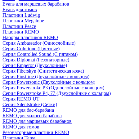
Evans для маршевых барабанов
Evans для томов
Пластики Ludwig
Пластики Megatone
Пластики Peace
Пластики REMO
Наборы пластиков REMO
Серия Ambassador (Однослойные)
Серия Colortone (Цветные)
Серия Controlled Sound (С пятаком)
Серия Diplomat (Резонаторные)
Серия Emperor (Двухслойные)
Серия Fiberskyn (Синтетическая кожа)
Серия Pinstripe (Двухслойные с кольцом)
Серия Powersonic (Двухслойные с кольцом)
Серия Powerstroke P3 (Однослойные с кольцом)
Серия Powerstroke P4, 77 (Двухслойные с кольцом)
Серия REMO UT
Серия Silentstroke (Сетки)
REMO для бас-барабана
REMO для малого барабана
REMO для маршевых барабанов
REMO для томов
Резонаторные пластики REMO
Пластики Tama