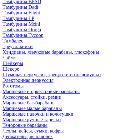
Тамбурины BFSD
Тамбурины Dadi
Тамбурины Flight
Тамбурины LP
Тамбурины Meinl
Тамбурины Oruga
Тамбурины Tycoon
Тимбалес
Треугольники
Хэндпаны, язычковые барабаны, глюкофоны
Чаймс
Шейкеры
Шекере
Шумовая перкуссия, трещотки и погремушки
Электронная перкуссия
Рототомы
Маршевые и оркестровые барабаны
Аксессуары, стойки, ремни
Маршевые бас-барабаны
Маршевые малые барабаны
Маршевые палочки и колотушки
Маршевые ручные тарелки
Теноровые барабаны
Чехлы, кейсы, сумки, кофры
Держатели для палочек