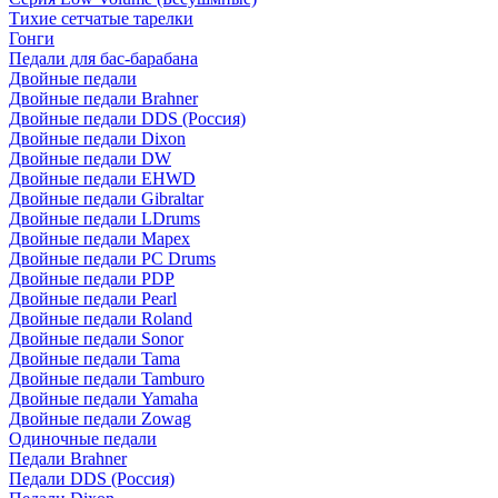
Тихие сетчатые тарелки
Гонги
Педали для бас-барабана
Двойные педали
Двойные педали Brahner
Двойные педали DDS (Россия)
Двойные педали Dixon
Двойные педали DW
Двойные педали EHWD
Двойные педали Gibraltar
Двойные педали LDrums
Двойные педали Mapex
Двойные педали PC Drums
Двойные педали PDP
Двойные педали Pearl
Двойные педали Roland
Двойные педали Sonor
Двойные педали Tama
Двойные педали Tamburo
Двойные педали Yamaha
Двойные педали Zowag
Одиночные педали
Педали Brahner
Педали DDS (Россия)