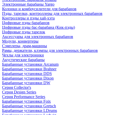
Электронные барабаны Yargo
Колонки и комбоусилители для барабанов
Пэды, тарелки, контроллеры для электронных барабанов
Контроллеры и пэды хай-хэта
Цифровые пэды барабанов
Цифровые пэды бас-барабана (Кик-пэды)
Цифровые пэды тарелок
Аксессуары для электронных барабанов
Модули, конвертеры
Сэмплеры, драм-машины
Рамы, держатели, клэмпы для электронных барабанов
Чехлы для электроники
Акустические барабаны
Барабанные установки Arcanum
Барабанные установки Brahner
Барабанные установки DDS
Барабанные установки Dixon
Барабанные установки DW
Серия Collector's
Серия Design Series
Серия Performance Series
Барабанные установки Foix
Барабанные установки Gretsch
Барабанные установки LDrums