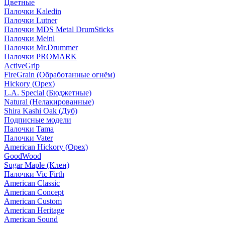
Цветные
Палочки Kaledin
Палочки Lutner
Палочки MDS Metal DrumSticks
Палочки Meinl
Палочки Mr.Drummer
Палочки PROMARK
ActiveGrip
FireGrain (Обработанные огнём)
Hickory (Орех)
L.A. Special (Бюджетные)
Natural (Нелакированные)
Shira Kashi Oak (Дуб)
Подписные модели
Палочки Tama
Палочки Vater
American Hickory (Орех)
GoodWood
Sugar Maple (Клен)
Палочки Vic Firth
American Classic
American Concept
American Custom
American Heritage
American Sound