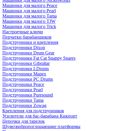
Машинки для малого Nickelworks
Машинки для малого Peace
Машинки для малого Pearl
Машинки для малого Tama
Машинки для малого TJW
Машинки для малого Trick
Настроечные ключи
Перчатки барабанщиков
Подструнники и крепления
Подструнники Dixon
Подструнники Drum Gear
Подструнники Fat Cat Snappy Snares
Подструнники Gibraltar
Подструнники LDrums
Подструнники Mapex
Подструнники PC Drums
Подструнники Peace
Подструнники Pearl
Подструнники Puresound
Подструнники Tama
Подструнники Zowag
Крепления для подструнников
Усилители для бас-барабана Кикпорт
Цепочки для тарелок
Шумо\вибропоглощающие платформы