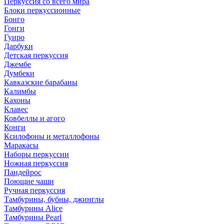
Перкуссия со всего мира
Блоки перкуссионные
Бонго
Гонги
Гуиро
Дарбуки
Детская перкуссия
Джембе
Думбеки
Кавказские барабаны
Калимбы
Кахоны
Клавес
Ковбеллы и агого
Конги
Ксилофоны и металлофоны
Маракасы
Наборы перкуссии
Ножная перкуссия
Пандейрос
Поющие чаши
Ручная перкуссия
Тамбурины, бубны, джинглы
Тамбурины Alice
Тамбурины Pearl