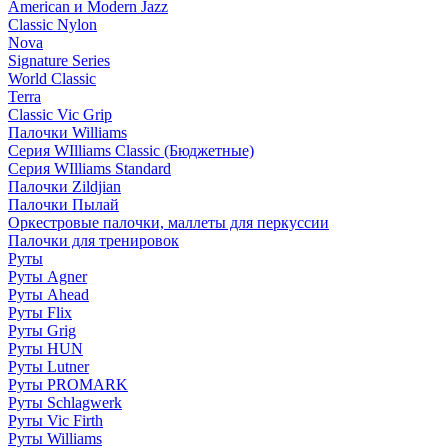
American и Modern Jazz
Classic Nylon
Nova
Signature Series
World Classic
Terra
Classic Vic Grip
Палочки Williams
Серия WIlliams Classic (Бюджетные)
Серия WIlliams Standard
Палочки Zildjian
Палочки Пылай
Оркестровые палочки, маллеты для перкуссии
Палочки для тренировок
Руты
Руты Agner
Руты Ahead
Руты Flix
Руты Grig
Руты HUN
Руты Lutner
Руты PROMARK
Руты Schlagwerk
Руты Vic Firth
Руты Williams