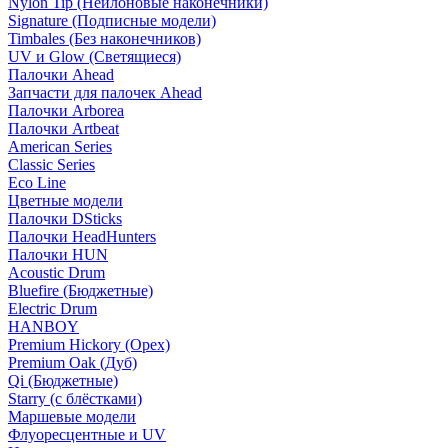
Nylon Tip (Нейлоновые наконечники)
Signature (Подписные модели)
Timbales (Без наконечников)
UV и Glow (Светящиеся)
Палочки Ahead
Запчасти для палочек Ahead
Палочки Arborea
Палочки Artbeat
American Series
Classic Series
Eco Line
Цветные модели
Палочки DSticks
Палочки HeadHunters
Палочки HUN
Acoustic Drum
Bluefire (Бюджетные)
Electric Drum
HANBOY
Premium Hickory (Орех)
Premium Oak (Дуб)
Qi (Бюджетные)
Starry (с блёстками)
Маршевые модели
Флуоресцентные и UV