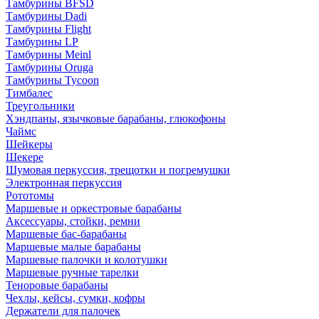
Тамбурины BFSD
Тамбурины Dadi
Тамбурины Flight
Тамбурины LP
Тамбурины Meinl
Тамбурины Oruga
Тамбурины Tycoon
Тимбалес
Треугольники
Хэндпаны, язычковые барабаны, глюкофоны
Чаймс
Шейкеры
Шекере
Шумовая перкуссия, трещотки и погремушки
Электронная перкуссия
Рототомы
Маршевые и оркестровые барабаны
Аксессуары, стойки, ремни
Маршевые бас-барабаны
Маршевые малые барабаны
Маршевые палочки и колотушки
Маршевые ручные тарелки
Теноровые барабаны
Чехлы, кейсы, сумки, кофры
Держатели для палочек