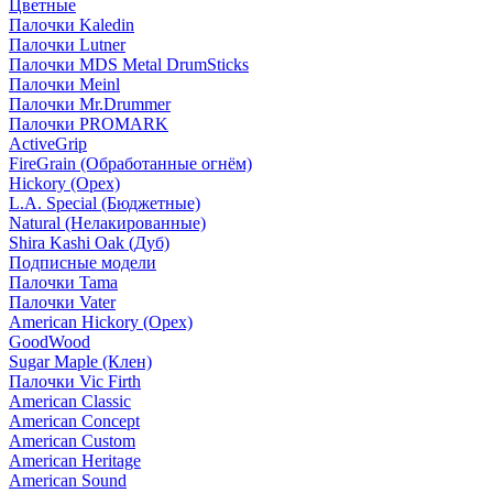
Цветные
Палочки Kaledin
Палочки Lutner
Палочки MDS Metal DrumSticks
Палочки Meinl
Палочки Mr.Drummer
Палочки PROMARK
ActiveGrip
FireGrain (Обработанные огнём)
Hickory (Орех)
L.A. Special (Бюджетные)
Natural (Нелакированные)
Shira Kashi Oak (Дуб)
Подписные модели
Палочки Tama
Палочки Vater
American Hickory (Орех)
GoodWood
Sugar Maple (Клен)
Палочки Vic Firth
American Classic
American Concept
American Custom
American Heritage
American Sound