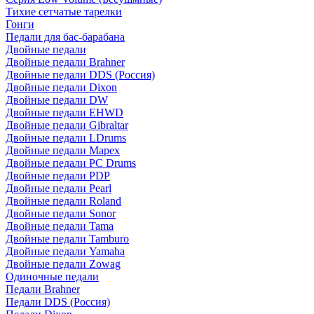
Тихие сетчатые тарелки
Гонги
Педали для бас-барабана
Двойные педали
Двойные педали Brahner
Двойные педали DDS (Россия)
Двойные педали Dixon
Двойные педали DW
Двойные педали EHWD
Двойные педали Gibraltar
Двойные педали LDrums
Двойные педали Mapex
Двойные педали PC Drums
Двойные педали PDP
Двойные педали Pearl
Двойные педали Roland
Двойные педали Sonor
Двойные педали Tama
Двойные педали Tamburo
Двойные педали Yamaha
Двойные педали Zowag
Одиночные педали
Педали Brahner
Педали DDS (Россия)