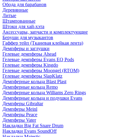
Обода для барабанов
Деревянные
Литые
Штампованные
Штоки для хай-хэта
Аксессуары, запчасти и комплектующие
Беруши для музыкантов
Гаффер тейп (Тканевая клейкая лента)
Демпферы и заглушки
Гелевые демпферы Ahead
Гелевые демпферы Evans EQ Pods
Гелевые демпферы Kingdo
Гелевые демпферы Moongel (RTOM)
Гелевые демпферы SlapKlatz
Демпферные кольца Blast Plast
Демпферные кольца Remo
Демпферные кольца Williams Zero Rings
Демпферные кольца и подушки Evans
Демпферы Gibraltar
Демпферы Meinl
Демпферы Peace
Демпферы Vater
Накладки Big Fat Snare Drum
Накладки Evans SoundOff
Накладки Majestic