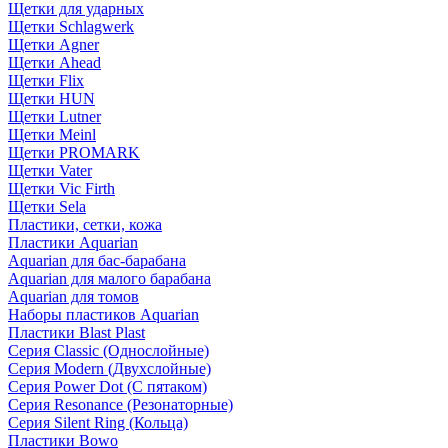
Щетки для ударных
Щетки Schlagwerk
Щетки Agner
Щетки Ahead
Щетки Flix
Щетки HUN
Щетки Lutner
Щетки Meinl
Щетки PROMARK
Щетки Vater
Щетки Vic Firth
Щетки Sela
Пластики, сетки, кожа
Пластики Aquarian
Aquarian для бас-барабана
Aquarian для малого барабана
Aquarian для томов
Наборы пластиков Aquarian
Пластики Blast Plast
Серия Classic (Однослойные)
Серия Modern (Двухслойные)
Серия Power Dot (С пятаком)
Серия Resonance (Резонаторные)
Серия Silent Ring (Кольца)
Пластики Bowo