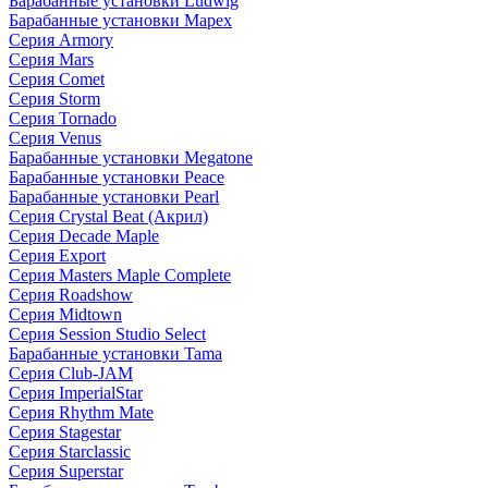
Барабанные установки Ludwig
Барабанные установки Mapex
Серия Armory
Серия Mars
Серия Comet
Серия Storm
Серия Tornado
Серия Venus
Барабанные установки Megatone
Барабанные установки Peace
Барабанные установки Pearl
Серия Crystal Beat (Акрил)
Серия Decade Maple
Серия Export
Серия Masters Maple Complete
Серия Roadshow
Серия Midtown
Серия Session Studio Select
Барабанные установки Tama
Серия Club-JAM
Серия ImperialStar
Серия Rhythm Mate
Серия Stagestar
Серия Starclassic
Серия Superstar