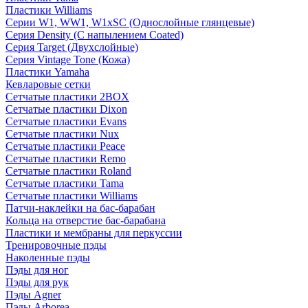
Пластики Williams
Серии W1, WW1, W1xSC (Однослойные глянцевые)
Серия Density (C напылением Coated)
Серия Target (Двухслойные)
Серия Vintage Tone (Кожа)
Пластики Yamaha
Кевларовые сетки
Сетчатые пластики 2BOX
Сетчатые пластики Dixon
Сетчатые пластики Evans
Сетчатые пластики Nux
Сетчатые пластики Peace
Сетчатые пластики Remo
Сетчатые пластики Roland
Сетчатые пластики Tama
Сетчатые пластики Williams
Патчи-наклейки на бас-барабан
Кольца на отверстие бас-барабана
Пластики и мембраны для перкуссии
Тренировочные пэды
Наколенные пэды
Пэды для ног
Пэды для рук
Пэды Agner
Пэды Arborea