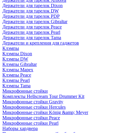
Держатели для тарелок Arborea
Держатели для тарелок Dixon
Держатели для тарелок DW
Держатели для тарелок PDP
Держатели для тарелок Gibraltar
Держатели для тарелок Peace
Держатели для тарелок Pearl
Держатели для тарелок Tama
Держатели и крепления для гаджетов
Клэмпы
Клэмпы Dixon
Клэмпы DW
Клэмпы Gibraltar
Клэмпы Mapex
Клэмпы Peace
Клэмпы Pearl
Клэмпы Tama
Микрофонные стойки
Комплекты Hellscream Tour Drummer Kit
Микрофонные стойки Gravity
Микрофонные стойки Hercules
Микрофонные стойки König &amp; Meyer
Микрофонные стойки Peace
Микрофонные стойки Pearl
Наборы хардвера