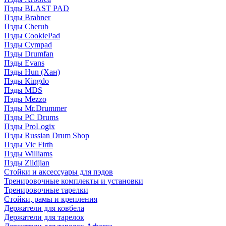
Пэды BLAST PAD
Пэды Brahner
Пэды Cherub
Пэды CookiePad
Пэды Cympad
Пэды Drumfan
Пэды Evans
Пэды Hun (Хан)
Пэды Kingdo
Пэды MDS
Пэды Mezzo
Пэды Mr.Drummer
Пэды PC Drums
Пэды ProLogix
Пэды Russian Drum Shop
Пэды Vic Firth
Пэды Williams
Пэды Zildjian
Стойки и аксессуары для пэдов
Тренировочные комплекты и установки
Тренировочные тарелки
Стойки, рамы и крепления
Держатели для ковбела
Держатели для тарелок