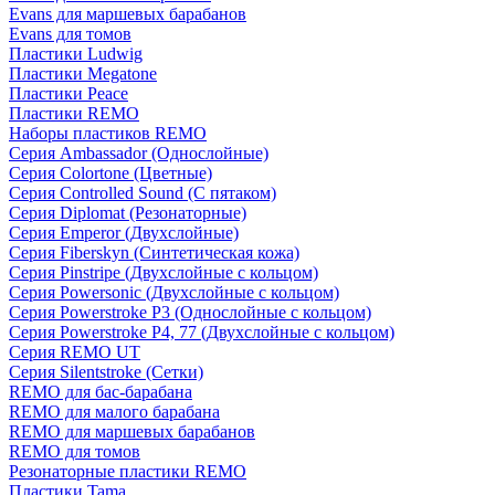
Evans для маршевых барабанов
Evans для томов
Пластики Ludwig
Пластики Megatone
Пластики Peace
Пластики REMO
Наборы пластиков REMO
Серия Ambassador (Однослойные)
Серия Colortone (Цветные)
Серия Controlled Sound (С пятаком)
Серия Diplomat (Резонаторные)
Серия Emperor (Двухслойные)
Серия Fiberskyn (Синтетическая кожа)
Серия Pinstripe (Двухслойные с кольцом)
Серия Powersonic (Двухслойные с кольцом)
Серия Powerstroke P3 (Однослойные с кольцом)
Серия Powerstroke P4, 77 (Двухслойные с кольцом)
Серия REMO UT
Серия Silentstroke (Сетки)
REMO для бас-барабана
REMO для малого барабана
REMO для маршевых барабанов
REMO для томов
Резонаторные пластики REMO
Пластики Tama