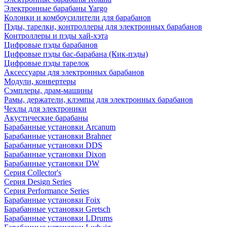
Электронные барабаны Yargo
Колонки и комбоусилители для барабанов
Пэды, тарелки, контроллеры для электронных барабанов
Контроллеры и пэды хай-хэта
Цифровые пэды барабанов
Цифровые пэды бас-барабана (Кик-пэды)
Цифровые пэды тарелок
Аксессуары для электронных барабанов
Модули, конвертеры
Сэмплеры, драм-машины
Рамы, держатели, клэмпы для электронных барабанов
Чехлы для электроники
Акустические барабаны
Барабанные установки Arcanum
Барабанные установки Brahner
Барабанные установки DDS
Барабанные установки Dixon
Барабанные установки DW
Серия Collector's
Серия Design Series
Серия Performance Series
Барабанные установки Foix
Барабанные установки Gretsch
Барабанные установки LDrums