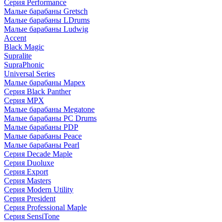
Серия Performance
Малые барабаны Gretsch
Малые барабаны LDrums
Малые барабаны Ludwig
Accent
Black Magic
Supralite
SupraPhonic
Universal Series
Малые барабаны Mapex
Серия Black Panther
Серия MPX
Малые барабаны Megatone
Малые барабаны PC Drums
Малые барабаны PDP
Малые барабаны Peace
Малые барабаны Pearl
Серия Decade Maple
Серия Duoluxe
Серия Export
Серия Masters
Серия Modern Utility
Серия President
Серия Professional Maple
Серия SensiTone