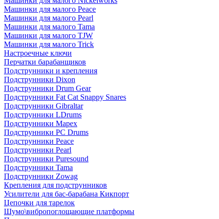
Машинки для малого Nickelworks
Машинки для малого Peace
Машинки для малого Pearl
Машинки для малого Tama
Машинки для малого TJW
Машинки для малого Trick
Настроечные ключи
Перчатки барабанщиков
Подструнники и крепления
Подструнники Dixon
Подструнники Drum Gear
Подструнники Fat Cat Snappy Snares
Подструнники Gibraltar
Подструнники LDrums
Подструнники Mapex
Подструнники PC Drums
Подструнники Peace
Подструнники Pearl
Подструнники Puresound
Подструнники Tama
Подструнники Zowag
Крепления для подструнников
Усилители для бас-барабана Кикпорт
Цепочки для тарелок
Шумо\вибропоглощающие платформы