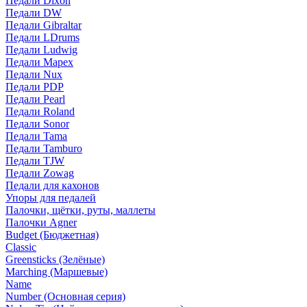
Педали Dixon
Педали DW
Педали Gibraltar
Педали LDrums
Педали Ludwig
Педали Mapex
Педали Nux
Педали PDP
Педали Pearl
Педали Roland
Педали Sonor
Педали Tama
Педали Tamburo
Педали TJW
Педали Zowag
Педали для кахонов
Упоры для педалей
Палочки, щётки, руты, маллеты
Палочки Agner
Budget (Бюджетная)
Classic
Greensticks (Зелёные)
Marching (Маршевые)
Name
Number (Основная серия)