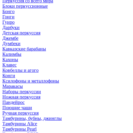
Перкуссия со всего мира
Блоки перкуссионные
Бонго
Гонги
Гуиро
Дарбуки
Детская перкуссия
Джембе
Думбеки
Кавказские барабаны
Калимбы
Кахоны
Клавес
Ковбеллы и агого
Конги
Ксилофоны и металлофоны
Маракасы
Наборы перкуссии
Ножная перкуссия
Пандейрос
Поющие чаши
Ручная перкуссия
Тамбурины, бубны, джинглы
Тамбурины Alice
Тамбурины Pearl