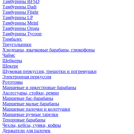
Тамбурины BFSD
Тамбурины Dadi
Тамбурины Flight
Тамбурины LP
Тамбурины Meinl
Тамбурины Oruga
Тамбурины Tycoon
Тимбалес
Треугольники
Хэндпаны, язычковые барабаны, глюкофоны
Чаймс
Шейкеры
Шекере
Шумовая перкуссия, трещотки и погремушки
Электронная перкуссия
Рототомы
Маршевые и оркестровые барабаны
Аксессуары, стойки, ремни
Маршевые бас-барабаны
Маршевые малые барабаны
Маршевые палочки и колотушки
Маршевые ручные тарелки
Теноровые барабаны
Чехлы, кейсы, сумки, кофры
Держатели для палочек