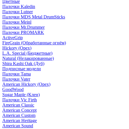
Цветные
Палочки Kaledin
Палочки Lutner
Палочки MDS Metal DrumSticks
Палочки Meinl
Палочки Mr.Drummer
Палочки PROMARK
ActiveGrip
FireGrain (Обработанные огнём)
Hickory (Орех)
L.A. Special (Бюджетные)
Natural (Нелакированные)
Shira Kashi Oak (Дуб)
Подписные модели
Палочки Tama
Палочки Vater
American Hickory (Орех)
GoodWood
Sugar Maple (Клен)
Палочки Vic Firth
American Classic
American Concept
American Custom
American Heritage
American Sound