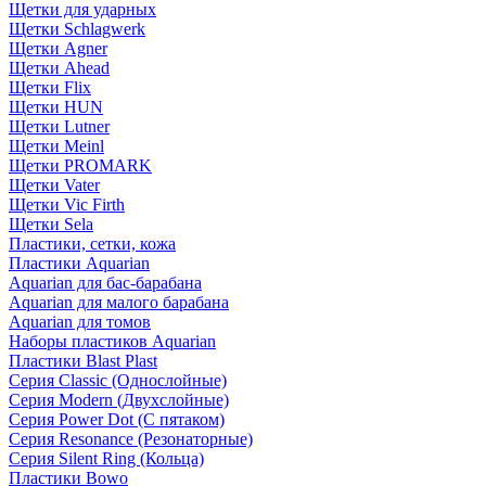
Щетки для ударных
Щетки Schlagwerk
Щетки Agner
Щетки Ahead
Щетки Flix
Щетки HUN
Щетки Lutner
Щетки Meinl
Щетки PROMARK
Щетки Vater
Щетки Vic Firth
Щетки Sela
Пластики, сетки, кожа
Пластики Aquarian
Aquarian для бас-барабана
Aquarian для малого барабана
Aquarian для томов
Наборы пластиков Aquarian
Пластики Blast Plast
Серия Classic (Однослойные)
Серия Modern (Двухслойные)
Серия Power Dot (С пятаком)
Серия Resonance (Резонаторные)
Серия Silent Ring (Кольца)
Пластики Bowo