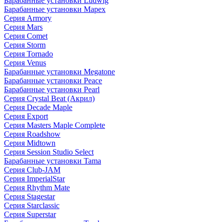
Барабанные установки Ludwig
Барабанные установки Mapex
Серия Armory
Серия Mars
Серия Comet
Серия Storm
Серия Tornado
Серия Venus
Барабанные установки Megatone
Барабанные установки Peace
Барабанные установки Pearl
Серия Crystal Beat (Акрил)
Серия Decade Maple
Серия Export
Серия Masters Maple Complete
Серия Roadshow
Серия Midtown
Серия Session Studio Select
Барабанные установки Tama
Серия Club-JAM
Серия ImperialStar
Серия Rhythm Mate
Серия Stagestar
Серия Starclassic
Серия Superstar