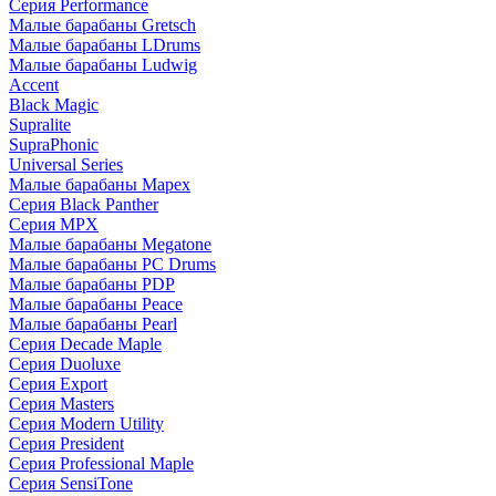
Серия Performance
Малые барабаны Gretsch
Малые барабаны LDrums
Малые барабаны Ludwig
Accent
Black Magic
Supralite
SupraPhonic
Universal Series
Малые барабаны Mapex
Серия Black Panther
Серия MPX
Малые барабаны Megatone
Малые барабаны PC Drums
Малые барабаны PDP
Малые барабаны Peace
Малые барабаны Pearl
Серия Decade Maple
Серия Duoluxe
Серия Export
Серия Masters
Серия Modern Utility
Серия President
Серия Professional Maple
Серия SensiTone