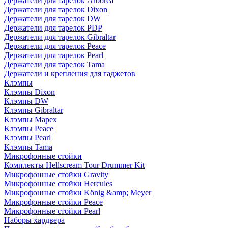
Держатели для тарелок Arborea
Держатели для тарелок Dixon
Держатели для тарелок DW
Держатели для тарелок PDP
Держатели для тарелок Gibraltar
Держатели для тарелок Peace
Держатели для тарелок Pearl
Держатели для тарелок Tama
Держатели и крепления для гаджетов
Клэмпы
Клэмпы Dixon
Клэмпы DW
Клэмпы Gibraltar
Клэмпы Mapex
Клэмпы Peace
Клэмпы Pearl
Клэмпы Tama
Микрофонные стойки
Комплекты Hellscream Tour Drummer Kit
Микрофонные стойки Gravity
Микрофонные стойки Hercules
Микрофонные стойки König &amp; Meyer
Микрофонные стойки Peace
Микрофонные стойки Pearl
Наборы хардвера