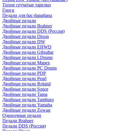
Тихие сетчатые тарелки
Гонги
Педали для бас-барабана
Двойные педали
Двойные педали Brahner
Двойные педали DDS (Россия)
Двойные педали Dixon
Двойные педали DW
Двойные педали EHWD
Двойные педали Gibraltar
Двойные педали LDrums
Двойные педали Mapex
Двойные педали PC Drums
Двойные педали PDP
Двойные педали Pearl
Двойные педали Roland
Двойные педали Sonor
Двойные педали Tama
Двойные педали Tamburo
Двойные педали Yamaha
Двойные педали Zowag
Одиночные педали
Педали Brahner
Педали DDS (Россия)