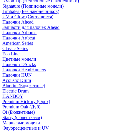
Nylon Tip (Нейлоновые наконечники)
Signature (Подписные модели)
Timbales (Без наконечников)
UV и Glow (Светящиеся)
Палочки Ahead
Запчасти для палочек Ahead
Палочки Arborea
Палочки Artbeat
American Series
Classic Series
Eco Line
Цветные модели
Палочки DSticks
Палочки HeadHunters
Палочки HUN
Acoustic Drum
Bluefire (Бюджетные)
Electric Drum
HANBOY
Premium Hickory (Орех)
Premium Oak (Дуб)
Qi (Бюджетные)
Starry (с блёстками)
Маршевые модели
Флуоресцентные и UV