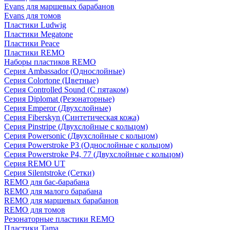
Evans для маршевых барабанов
Evans для томов
Пластики Ludwig
Пластики Megatone
Пластики Peace
Пластики REMO
Наборы пластиков REMO
Серия Ambassador (Однослойные)
Серия Colortone (Цветные)
Серия Controlled Sound (С пятаком)
Серия Diplomat (Резонаторные)
Серия Emperor (Двухслойные)
Серия Fiberskyn (Синтетическая кожа)
Серия Pinstripe (Двухслойные с кольцом)
Серия Powersonic (Двухслойные с кольцом)
Серия Powerstroke P3 (Однослойные с кольцом)
Серия Powerstroke P4, 77 (Двухслойные с кольцом)
Серия REMO UT
Серия Silentstroke (Сетки)
REMO для бас-барабана
REMO для малого барабана
REMO для маршевых барабанов
REMO для томов
Резонаторные пластики REMO
Пластики Tama