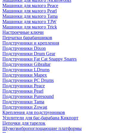
Машинки для малого Nickelworks
Машинки для малого Peace
Машинки для малого Pearl
Машинки для малого Tama
Машинки для малого TJW
Машинки для малого Trick
Настроечные ключи
Перчатки барабанщиков
Подструнники и крепления
Подструнники Dixon
Подструнники Drum Gear
Подструнники Fat Cat Snappy Snares
Подструнники Gibraltar
Подструнники LDrums
Подструнники Mapex
Подструнники PC Drums
Подструнники Peace
Подструнники Pearl
Подструнники Puresound
Подструнники Tama
Подструнники Zowag
Крепления для подструнников
Усилители для бас-барабана Кикпорт
Цепочки для тарелок
Шумо\вибропоглощающие платформы