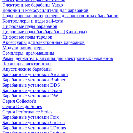
Электронные барабаны Yargo
Колонки и комбоусилители для барабанов
Пэды, тарелки, контроллеры для электронных барабанов
Контроллеры и пэды хай-хэта
Цифровые пэды барабанов
Цифровые пэды бас-барабана (Кик-пэды)
Цифровые пэды тарелок
Аксессуары для электронных барабанов
Модули, конвертеры
Сэмплеры, драм-машины
Рамы, держатели, клэмпы для электронных барабанов
Чехлы для электроники
Акустические барабаны
Барабанные установки Arcanum
Барабанные установки Brahner
Барабанные установки DDS
Барабанные установки Dixon
Барабанные установки DW
Серия Collector's
Серия Design Series
Серия Performance Series
Барабанные установки Foix
Барабанные установки Gretsch
Барабанные установки LDrums