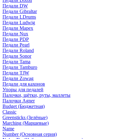
Педали Dixon
Педали DW
Педали Gibraltar
Педали LDrums
Педали Ludwig
Педали Mapex
Педали Nux
Педали PDP
Педали Pearl
Педали Roland
Педали Sonor
Педали Tama
Педали Tamburo
Педали TJW
Педали Zowag
Педали для кахонов
Упоры для педалей
Палочки, щётки, руты, маллеты
Палочки Agner
Budget (Бюджетная)
Classic
Greensticks (Зелёные)
Marching (Маршевые)
Name
Number (Основная серия)