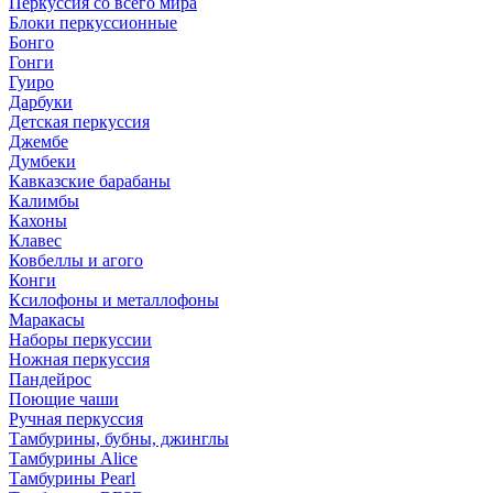
Перкуссия со всего мира
Блоки перкуссионные
Бонго
Гонги
Гуиро
Дарбуки
Детская перкуссия
Джембе
Думбеки
Кавказские барабаны
Калимбы
Кахоны
Клавес
Ковбеллы и агого
Конги
Ксилофоны и металлофоны
Маракасы
Наборы перкуссии
Ножная перкуссия
Пандейрос
Поющие чаши
Ручная перкуссия
Тамбурины, бубны, джинглы
Тамбурины Alice
Тамбурины Pearl