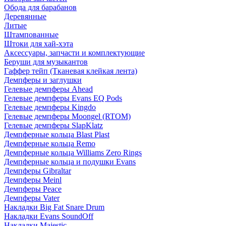
Обода для барабанов
Деревянные
Литые
Штампованные
Штоки для хай-хэта
Аксессуары, запчасти и комплектующие
Беруши для музыкантов
Гаффер тейп (Тканевая клейкая лента)
Демпферы и заглушки
Гелевые демпферы Ahead
Гелевые демпферы Evans EQ Pods
Гелевые демпферы Kingdo
Гелевые демпферы Moongel (RTOM)
Гелевые демпферы SlapKlatz
Демпферные кольца Blast Plast
Демпферные кольца Remo
Демпферные кольца Williams Zero Rings
Демпферные кольца и подушки Evans
Демпферы Gibraltar
Демпферы Meinl
Демпферы Peace
Демпферы Vater
Накладки Big Fat Snare Drum
Накладки Evans SoundOff
Накладки Majestic