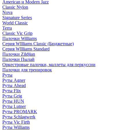
American и Modern Jazz
Classic Nylon
Nova
Signature Series
World Classic
Terra
Classic Vic Grip
Палочки Williams
Серия WIlliams Classic (Бюджетные)
Серия WIlliams Standard
Палочки Zildjian
Палочки Пылай
Оркестровые палочки, маллеты для перкуссии
Палочки для тренировок
Руты
Руты Agner
Руты Ahead
Руты Flix
Руты Grig
Руты HUN
Руты Lutner
Руты PROMARK
Руты Schlagwerk
Руты Vic Firth
Руты Williams