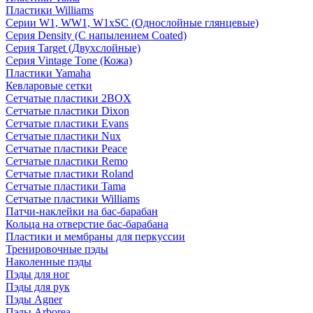
Пластики Williams
Серии W1, WW1, W1xSC (Однослойные глянцевые)
Серия Density (C напылением Coated)
Серия Target (Двухслойные)
Серия Vintage Tone (Кожа)
Пластики Yamaha
Кевларовые сетки
Сетчатые пластики 2BOX
Сетчатые пластики Dixon
Сетчатые пластики Evans
Сетчатые пластики Nux
Сетчатые пластики Peace
Сетчатые пластики Remo
Сетчатые пластики Roland
Сетчатые пластики Tama
Сетчатые пластики Williams
Патчи-наклейки на бас-барабан
Кольца на отверстие бас-барабана
Пластики и мембраны для перкуссии
Тренировочные пэды
Наколенные пэды
Пэды для ног
Пэды для рук
Пэды Agner
Пэды Arborea