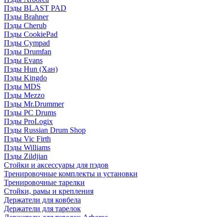
Пэды BLAST PAD
Пэды Brahner
Пэды Cherub
Пэды CookiePad
Пэды Cympad
Пэды Drumfan
Пэды Evans
Пэды Hun (Хан)
Пэды Kingdo
Пэды MDS
Пэды Mezzo
Пэды Mr.Drummer
Пэды PC Drums
Пэды ProLogix
Пэды Russian Drum Shop
Пэды Vic Firth
Пэды Williams
Пэды Zildjian
Стойки и аксессуары для пэдов
Тренировочные комплекты и установки
Тренировочные тарелки
Стойки, рамы и крепления
Держатели для ковбела
Держатели для тарелок