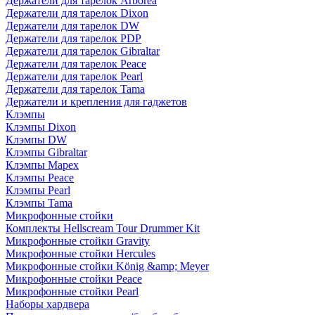
Держатели для тарелок Arborea
Держатели для тарелок Dixon
Держатели для тарелок DW
Держатели для тарелок PDP
Держатели для тарелок Gibraltar
Держатели для тарелок Peace
Держатели для тарелок Pearl
Держатели для тарелок Tama
Держатели и крепления для гаджетов
Клэмпы
Клэмпы Dixon
Клэмпы DW
Клэмпы Gibraltar
Клэмпы Mapex
Клэмпы Peace
Клэмпы Pearl
Клэмпы Tama
Микрофонные стойки
Комплекты Hellscream Tour Drummer Kit
Микрофонные стойки Gravity
Микрофонные стойки Hercules
Микрофонные стойки König &amp; Meyer
Микрофонные стойки Peace
Микрофонные стойки Pearl
Наборы хардвера