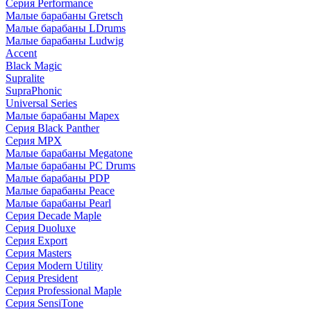
Серия Performance
Малые барабаны Gretsch
Малые барабаны LDrums
Малые барабаны Ludwig
Accent
Black Magic
Supralite
SupraPhonic
Universal Series
Малые барабаны Mapex
Серия Black Panther
Серия MPX
Малые барабаны Megatone
Малые барабаны PC Drums
Малые барабаны PDP
Малые барабаны Peace
Малые барабаны Pearl
Серия Decade Maple
Серия Duoluxe
Серия Export
Серия Masters
Серия Modern Utility
Серия President
Серия Professional Maple
Серия SensiTone