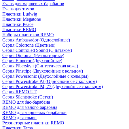
Evans для маршевых барабанов
Evans для томов
Пластики Ludwig
Пластики Megatone
Пластики Peace
Пластики REMO
Наборы пластиков REMO
Серия Ambassador (Однослойные)
Серия Colortone (Цветные)
Серия Controlled Sound (С пятаком)
Серия Diplomat (Резонаторные)
Серия Emperor (Двухслойные)
Серия Fiberskyn (Синтетическая кожа)
Серия Pinstripe (Двухслойные с кольцом)
Серия Powersonic (Двухслойные с кольцом)
Серия Powerstroke P3 (Однослойные с кольцом)
Серия Powerstroke P4, 77 (Двухслойные с кольцом)
Серия REMO UT
Серия Silentstroke (Сетки)
REMO для бас-барабана
REMO для малого барабана
REMO для маршевых барабанов
REMO для томов
Резонаторные пластики REMO
Пластики Tama