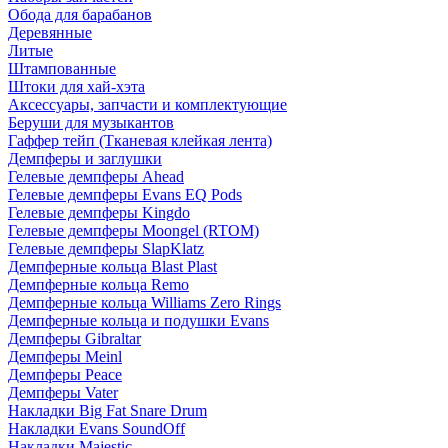
Обода для барабанов
Деревянные
Литые
Штампованные
Штоки для хай-хэта
Аксессуары, запчасти и комплектующие
Беруши для музыкантов
Гаффер тейп (Тканевая клейкая лента)
Демпферы и заглушки
Гелевые демпферы Ahead
Гелевые демпферы Evans EQ Pods
Гелевые демпферы Kingdo
Гелевые демпферы Moongel (RTOM)
Гелевые демпферы SlapKlatz
Демпферные кольца Blast Plast
Демпферные кольца Remo
Демпферные кольца Williams Zero Rings
Демпферные кольца и подушки Evans
Демпферы Gibraltar
Демпферы Meinl
Демпферы Peace
Демпферы Vater
Накладки Big Fat Snare Drum
Накладки Evans SoundOff
Накладки Majestic