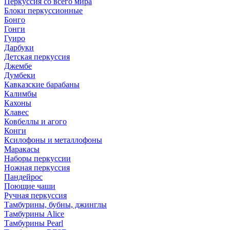
Перкуссия со всего мира
Блоки перкуссионные
Бонго
Гонги
Гуиро
Дарбуки
Детская перкуссия
Джембе
Думбеки
Кавказские барабаны
Калимбы
Кахоны
Клавес
Ковбеллы и агого
Конги
Ксилофоны и металлофоны
Маракасы
Наборы перкуссии
Ножная перкуссия
Пандейрос
Поющие чаши
Ручная перкуссия
Тамбурины, бубны, джинглы
Тамбурины Alice
Тамбурины Pearl