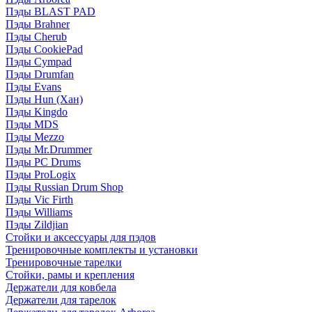
Пэды BLAST PAD
Пэды Brahner
Пэды Cherub
Пэды CookiePad
Пэды Cympad
Пэды Drumfan
Пэды Evans
Пэды Hun (Хан)
Пэды Kingdo
Пэды MDS
Пэды Mezzo
Пэды Mr.Drummer
Пэды PC Drums
Пэды ProLogix
Пэды Russian Drum Shop
Пэды Vic Firth
Пэды Williams
Пэды Zildjian
Стойки и аксессуары для пэдов
Тренировочные комплекты и установки
Тренировочные тарелки
Стойки, рамы и крепления
Держатели для ковбела
Держатели для тарелок