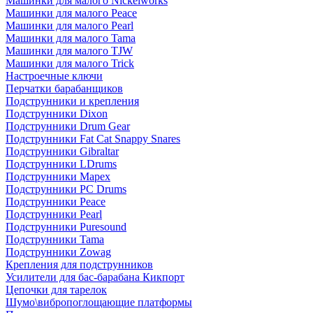
Машинки для малого Nickelworks
Машинки для малого Peace
Машинки для малого Pearl
Машинки для малого Tama
Машинки для малого TJW
Машинки для малого Trick
Настроечные ключи
Перчатки барабанщиков
Подструнники и крепления
Подструнники Dixon
Подструнники Drum Gear
Подструнники Fat Cat Snappy Snares
Подструнники Gibraltar
Подструнники LDrums
Подструнники Mapex
Подструнники PC Drums
Подструнники Peace
Подструнники Pearl
Подструнники Puresound
Подструнники Tama
Подструнники Zowag
Крепления для подструнников
Усилители для бас-барабана Кикпорт
Цепочки для тарелок
Шумо\вибропоглощающие платформы