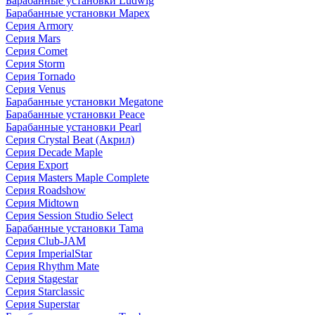
Барабанные установки Ludwig
Барабанные установки Mapex
Серия Armory
Серия Mars
Серия Comet
Серия Storm
Серия Tornado
Серия Venus
Барабанные установки Megatone
Барабанные установки Peace
Барабанные установки Pearl
Серия Crystal Beat (Акрил)
Серия Decade Maple
Серия Export
Серия Masters Maple Complete
Серия Roadshow
Серия Midtown
Серия Session Studio Select
Барабанные установки Tama
Серия Club-JAM
Серия ImperialStar
Серия Rhythm Mate
Серия Stagestar
Серия Starclassic
Серия Superstar