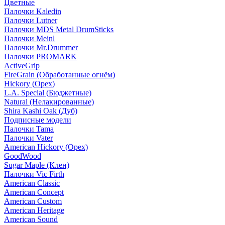
Цветные
Палочки Kaledin
Палочки Lutner
Палочки MDS Metal DrumSticks
Палочки Meinl
Палочки Mr.Drummer
Палочки PROMARK
ActiveGrip
FireGrain (Обработанные огнём)
Hickory (Орех)
L.A. Special (Бюджетные)
Natural (Нелакированные)
Shira Kashi Oak (Дуб)
Подписные модели
Палочки Tama
Палочки Vater
American Hickory (Орех)
GoodWood
Sugar Maple (Клен)
Палочки Vic Firth
American Classic
American Concept
American Custom
American Heritage
American Sound