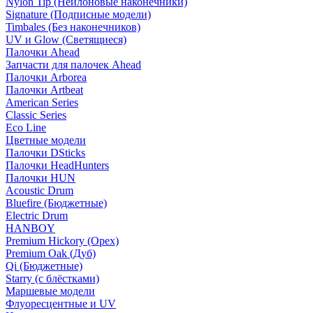
Nylon Tip (Нейлоновые наконечники)
Signature (Подписные модели)
Timbales (Без наконечников)
UV и Glow (Светящиеся)
Палочки Ahead
Запчасти для палочек Ahead
Палочки Arborea
Палочки Artbeat
American Series
Classic Series
Eco Line
Цветные модели
Палочки DSticks
Палочки HeadHunters
Палочки HUN
Acoustic Drum
Bluefire (Бюджетные)
Electric Drum
HANBOY
Premium Hickory (Орех)
Premium Oak (Дуб)
Qi (Бюджетные)
Starry (с блёстками)
Маршевые модели
Флуоресцентные и UV