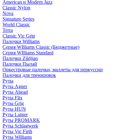
American и Modern Jazz
Classic Nylon
Nova
Signature Series
World Classic
Terra
Classic Vic Grip
Палочки Williams
Серия WIlliams Classic (Бюджетные)
Серия WIlliams Standard
Палочки Zildjian
Палочки Пылай
Оркестровые палочки, маллеты для перкуссии
Палочки для тренировок
Руты
Руты Agner
Руты Ahead
Руты Flix
Руты Grig
Руты HUN
Руты Lutner
Руты PROMARK
Руты Schlagwerk
Руты Vic Firth
Руты Williams