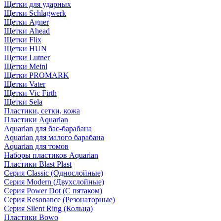
Щетки для ударных
Щетки Schlagwerk
Щетки Agner
Щетки Ahead
Щетки Flix
Щетки HUN
Щетки Lutner
Щетки Meinl
Щетки PROMARK
Щетки Vater
Щетки Vic Firth
Щетки Sela
Пластики, сетки, кожа
Пластики Aquarian
Aquarian для бас-барабана
Aquarian для малого барабана
Aquarian для томов
Наборы пластиков Aquarian
Пластики Blast Plast
Серия Classic (Однослойные)
Серия Modern (Двухслойные)
Серия Power Dot (С пятаком)
Серия Resonance (Резонаторные)
Серия Silent Ring (Кольца)
Пластики Bowo