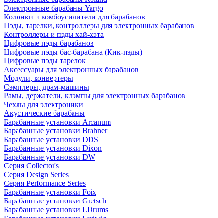
Электронные барабаны Yargo
Колонки и комбоусилители для барабанов
Пэды, тарелки, контроллеры для электронных барабанов
Контроллеры и пэды хай-хэта
Цифровые пэды барабанов
Цифровые пэды бас-барабана (Кик-пэды)
Цифровые пэды тарелок
Аксессуары для электронных барабанов
Модули, конвертеры
Сэмплеры, драм-машины
Рамы, держатели, клэмпы для электронных барабанов
Чехлы для электроники
Акустические барабаны
Барабанные установки Arcanum
Барабанные установки Brahner
Барабанные установки DDS
Барабанные установки Dixon
Барабанные установки DW
Серия Collector's
Серия Design Series
Серия Performance Series
Барабанные установки Foix
Барабанные установки Gretsch
Барабанные установки LDrums