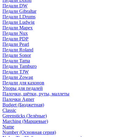
Педали Dixon
Педали DW
Педали Gibraltar
Педали LDrums
Педали Ludwig
Педали Mapex
Педали Nux
Педали PDP
Педали Pearl
Педали Roland
Педали Sonor
Педали Tama
Педали Tamburo
Педали TJW
Педали Zowag
Педали для кахонов
Упоры для педалей
Палочки, щётки, руты, маллеты
Палочки Agner
Budget (Бюджетная)
Classic
Greensticks (Зелёные)
Marching (Маршевые)
Name
Number (Основная серия)