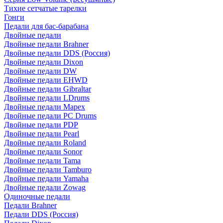
Тихие сетчатые тарелки
Гонги
Педали для бас-барабана
Двойные педали
Двойные педали Brahner
Двойные педали DDS (Россия)
Двойные педали Dixon
Двойные педали DW
Двойные педали EHWD
Двойные педали Gibraltar
Двойные педали LDrums
Двойные педали Mapex
Двойные педали PC Drums
Двойные педали PDP
Двойные педали Pearl
Двойные педали Roland
Двойные педали Sonor
Двойные педали Tama
Двойные педали Tamburo
Двойные педали Yamaha
Двойные педали Zowag
Одиночные педали
Педали Brahner
Педали DDS (Россия)