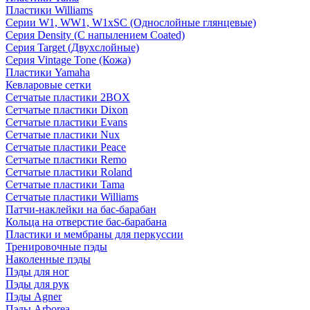
Пластики Williams
Серии W1, WW1, W1xSC (Однослойные глянцевые)
Серия Density (C напылением Coated)
Серия Target (Двухслойные)
Серия Vintage Tone (Кожа)
Пластики Yamaha
Кевларовые сетки
Сетчатые пластики 2BOX
Сетчатые пластики Dixon
Сетчатые пластики Evans
Сетчатые пластики Nux
Сетчатые пластики Peace
Сетчатые пластики Remo
Сетчатые пластики Roland
Сетчатые пластики Tama
Сетчатые пластики Williams
Патчи-наклейки на бас-барабан
Кольца на отверстие бас-барабана
Пластики и мембраны для перкуссии
Тренировочные пэды
Наколенные пэды
Пэды для ног
Пэды для рук
Пэды Agner
Пэды Arborea