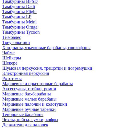
Тамбурины BFSD
Тамбурины Dadi
Тамбурины Flight
Тамбурины LP
Тамбурины Meinl
Тамбурины Oruga
Тамбурины Tycoon
Тимбалес
Треугольники
Хэндпаны, язычковые барабаны, глюкофоны
Чаймс
Шейкеры
Шекере
Шумовая перкуссия, трещотки и погремушки
Электронная перкуссия
Рототомы
Маршевые и оркестровые барабаны
Аксессуары, стойки, ремни
Маршевые бас-барабаны
Маршевые малые барабаны
Маршевые палочки и колотушки
Маршевые ручные тарелки
Теноровые барабаны
Чехлы, кейсы, сумки, кофры
Держатели для палочек